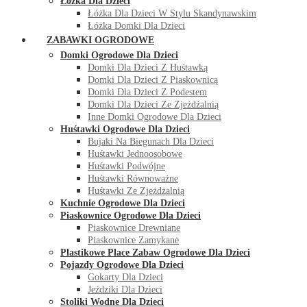
Łóżka Dla Dzieci
Łóżka Dla Dzieci W Stylu Skandynawskim
Łóżka Domki Dla Dzieci
ZABAWKI OGRODOWE
Domki Ogrodowe Dla Dzieci
Domki Dla Dzieci Z Huśtawką
Domki Dla Dzieci Z Piaskownicą
Domki Dla Dzieci Z Podestem
Domki Dla Dzieci Ze Zjeżdżalnią
Inne Domki Ogrodowe Dla Dzieci
Huśtawki Ogrodowe Dla Dzieci
Bujaki Na Biegunach Dla Dzieci
Huśtawki Jednoosobowe
Huśtawki Podwójne
Huśtawki Równoważne
Huśtawki Ze Zjeżdżalnią
Kuchnie Ogrodowe Dla Dzieci
Piaskownice Ogrodowe Dla Dzieci
Piaskownice Drewniane
Piaskownice Zamykane
Plastikowe Place Zabaw Ogrodowe Dla Dzieci
Pojazdy Ogrodowe Dla Dzieci
Gokarty Dla Dzieci
Jeździki Dla Dzieci
Stoliki Wodne Dla Dzieci