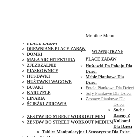
PLACE ZABAW Z PODWÓJNĄ HUŚTAWKĄ
PLACE ZABAW Z PIASKOWNICĄ
PLACE ZABAW Z DOMKIEM
PLACE ZABAW WSPINACZKOWE
PLACE ZABAW DOSTĘPNE W 48H
MODUŁY I AKCESORIA DO PLACÓW ZABAW
Mobilne Menu
PUBLICZNE
PLACE ZABAW
DREWNIANE PLACE ZABAW
WEWNĘTRZNE
DOMKI
PLACE ZABAW
MAŁA ARCHITEKTURA
ZJEŻDŻALNIE
Huśtawki Do Pokoju Dla
PIASKOWNICE
Dzieci
HUŚTAWKI
Meble Piankowe Dla
HUŚTAWKI WAGOWE
Dzieci
BUJAKI
Fotele Piankowe Dla Dzieci
KARUZELE
Sofy Piankowe Dla Dzieci
LINARIA
Zestawy Piankowe Dla
ŚCIEŻKI ZDROWIA
Dzieci
STREET WORKOUT
Suche
Baseny Z
ZESTAW DO STREET WORKOUT MINI
Kulkami
ZESTAW DO STREET WORKOUT MEDIUM
Dla Dzieci
KONTAKT
Tablice Manipulacyjne I Sensoryczne Dla Dzieci