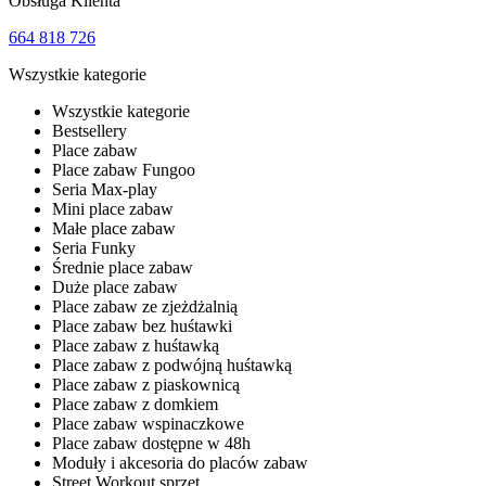
Obsługa Klienta
664 818 726
Wszystkie kategorie
Wszystkie kategorie
Bestsellery
Place zabaw
Place zabaw Fungoo
Seria Max-play
Mini place zabaw
Małe place zabaw
Seria Funky
Średnie place zabaw
Duże place zabaw
Place zabaw ze zjeżdżalnią
Place zabaw bez huśtawki
Place zabaw z huśtawką
Place zabaw z podwójną huśtawką
Place zabaw z piaskownicą
Place zabaw z domkiem
Place zabaw wspinaczkowe
Place zabaw dostępne w 48h
Moduły i akcesoria do placów zabaw
Street Workout sprzęt