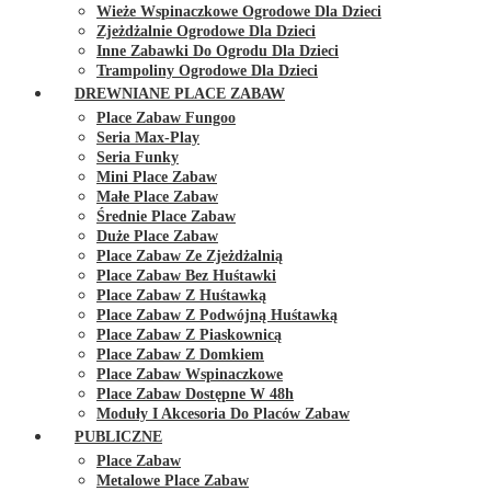
Wieże Wspinaczkowe Ogrodowe Dla Dzieci
Zjeżdżalnie Ogrodowe Dla Dzieci
Inne Zabawki Do Ogrodu Dla Dzieci
Trampoliny Ogrodowe Dla Dzieci
DREWNIANE PLACE ZABAW
Place Zabaw Fungoo
Seria Max-Play
Seria Funky
Mini Place Zabaw
Małe Place Zabaw
Średnie Place Zabaw
Duże Place Zabaw
Place Zabaw Ze Zjeżdżalnią
Place Zabaw Bez Huśtawki
Place Zabaw Z Huśtawką
Place Zabaw Z Podwójną Huśtawką
Place Zabaw Z Piaskownicą
Place Zabaw Z Domkiem
Place Zabaw Wspinaczkowe
Place Zabaw Dostępne W 48h
Moduły I Akcesoria Do Placów Zabaw
PUBLICZNE
Place Zabaw
Metalowe Place Zabaw