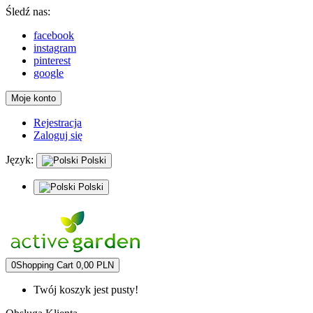
Śledź nas:
facebook
instagram
pinterest
google
Moje konto
Rejestracja
Zaloguj się
Język:
Polski
Polski
0
Shopping Cart
0,00 PLN
Twój koszyk jest pusty!