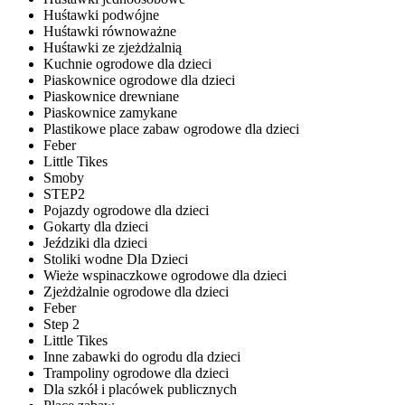
Huśtawki podwójne
Huśtawki równoważne
Huśtawki ze zjeżdżalnią
Kuchnie ogrodowe dla dzieci
Piaskownice ogrodowe dla dzieci
Piaskownice drewniane
Piaskownice zamykane
Plastikowe place zabaw ogrodowe dla dzieci
Feber
Little Tikes
Smoby
STEP2
Pojazdy ogrodowe dla dzieci
Gokarty dla dzieci
Jeździki dla dzieci
Stoliki wodne Dla Dzieci
Wieże wspinaczkowe ogrodowe dla dzieci
Zjeżdżalnie ogrodowe dla dzieci
Feber
Step 2
Little Tikes
Inne zabawki do ogrodu dla dzieci
Trampoliny ogrodowe dla dzieci
Dla szkół i placówek publicznych