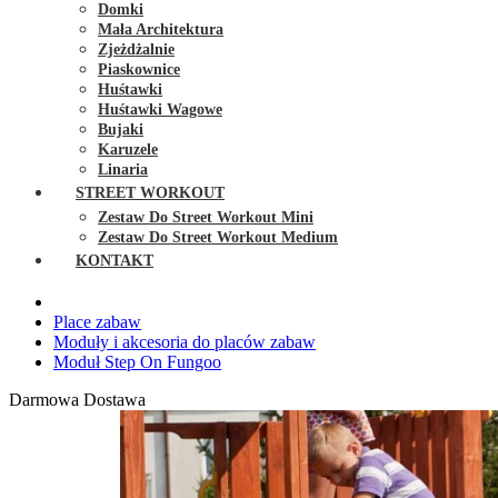
Domki
Mała Architektura
Zjeżdżalnie
Piaskownice
Huśtawki
Huśtawki Wagowe
Bujaki
Karuzele
Linaria
STREET WORKOUT
Zestaw Do Street Workout Mini
Zestaw Do Street Workout Medium
KONTAKT
Place zabaw
Moduły i akcesoria do placów zabaw
Moduł Step On Fungoo
Darmowa Dostawa