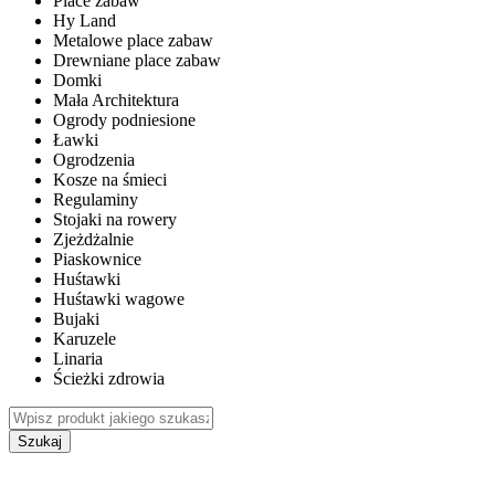
Place zabaw
Hy Land
Metalowe place zabaw
Drewniane place zabaw
Domki
Mała Architektura
Ogrody podniesione
Ławki
Ogrodzenia
Kosze na śmieci
Regulaminy
Stojaki na rowery
Zjeżdżalnie
Piaskownice
Huśtawki
Huśtawki wagowe
Bujaki
Karuzele
Linaria
Ścieżki zdrowia
Szukaj
WEWNĘTRZNE PLACE ZABAW