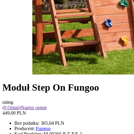
Moduł Step On Fungoo
rating
(0 Opinii)
Napisz opinię
449,00 PLN
Bez podatku:
365,04 PLN
Producent:
Fungoo
Kod Produktu:
M-00260-P-T-XX-1