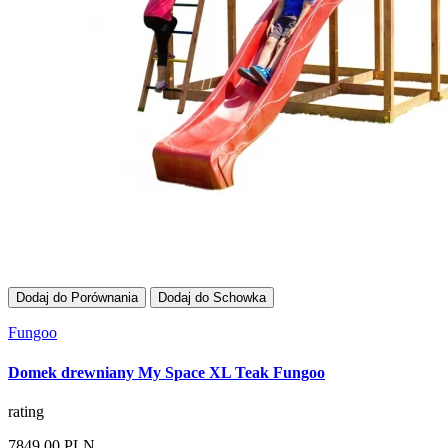
Dodaj do Porównania
Dodaj do Schowka
Fungoo
Domek drewniany My Space XL Teak Fungoo
rating
7849,00 PLN