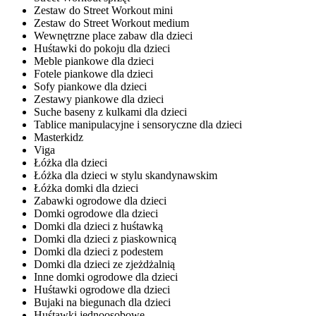
Zestaw do Street Workout mini
Zestaw do Street Workout medium
Wewnętrzne place zabaw dla dzieci
Huśtawki do pokoju dla dzieci
Meble piankowe dla dzieci
Fotele piankowe dla dzieci
Sofy piankowe dla dzieci
Zestawy piankowe dla dzieci
Suche baseny z kulkami dla dzieci
Tablice manipulacyjne i sensoryczne dla dzieci
Masterkidz
Viga
Łóżka dla dzieci
Łóżka dla dzieci w stylu skandynawskim
Łóżka domki dla dzieci
Zabawki ogrodowe dla dzieci
Domki ogrodowe dla dzieci
Domki dla dzieci z huśtawką
Domki dla dzieci z piaskownicą
Domki dla dzieci z podestem
Domki dla dzieci ze zjeżdżalnią
Inne domki ogrodowe dla dzieci
Huśtawki ogrodowe dla dzieci
Bujaki na biegunach dla dzieci
Huśtawki jednoosobowe