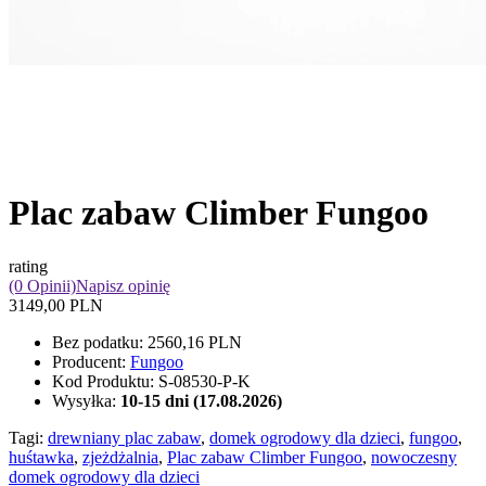
Plac zabaw Climber Fungoo
rating
(0 Opinii)
Napisz opinię
3149,00 PLN
Bez podatku:
2560,16 PLN
Producent:
Fungoo
Kod Produktu:
S-08530-P-K
Wysyłka:
10-15 dni (17.08.2026)
Tagi:
drewniany plac zabaw
,
domek ogrodowy dla dzieci
,
fungoo
,
huśtawka
,
zjeżdżalnia
,
Plac zabaw Climber Fungoo
,
nowoczesny
domek ogrodowy dla dzieci