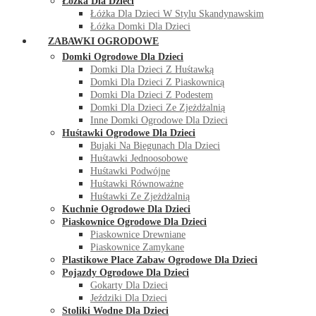
Łóżka Dla Dzieci
Łóżka Dla Dzieci W Stylu Skandynawskim
Łóżka Domki Dla Dzieci
ZABAWKI OGRODOWE
Domki Ogrodowe Dla Dzieci
Domki Dla Dzieci Z Huśtawką
Domki Dla Dzieci Z Piaskownicą
Domki Dla Dzieci Z Podestem
Domki Dla Dzieci Ze Zjeżdżalnią
Inne Domki Ogrodowe Dla Dzieci
Huśtawki Ogrodowe Dla Dzieci
Bujaki Na Biegunach Dla Dzieci
Huśtawki Jednoosobowe
Huśtawki Podwójne
Huśtawki Równoważne
Huśtawki Ze Zjeżdżalnią
Kuchnie Ogrodowe Dla Dzieci
Piaskownice Ogrodowe Dla Dzieci
Piaskownice Drewniane
Piaskownice Zamykane
Plastikowe Place Zabaw Ogrodowe Dla Dzieci
Pojazdy Ogrodowe Dla Dzieci
Gokarty Dla Dzieci
Jeździki Dla Dzieci
Stoliki Wodne Dla Dzieci