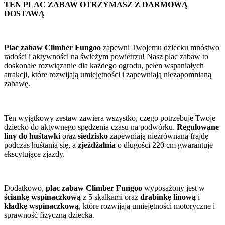
TEN PLAC ZABAW OTRZYMASZ Z DARMOWĄ
DOSTAWĄ
Plac zabaw Climber Fungoo
zapewni Twojemu dziecku mnóstwo
radości i aktywności na świeżym powietrzu! Nasz plac zabaw to
doskonałe rozwiązanie dla każdego ogrodu, pełen wspaniałych
atrakcji, które rozwijają umiejętności i zapewniają niezapomnianą
zabawę.
Ten wyjątkowy zestaw zawiera wszystko, czego potrzebuje Twoje
dziecko do aktywnego spędzenia czasu na podwórku.
Regulowane
liny do huśtawki
oraz
siedzisko
zapewniają niezrównaną frajdę
podczas huśtania się, a
zjeżdżalnia
o długości 220 cm gwarantuje
ekscytujące zjazdy.
Dodatkowo,
plac zabaw Climber Fungoo
wyposażony jest w
ściankę wspinaczkową
z 5 skałkami oraz
drabinkę linową
i
kładkę wspinaczkową
, które rozwijają umiejętności motoryczne i
sprawność fizyczną dziecka.