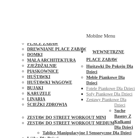
PLACE ZABAW Z PODWÓJNĄ HUŚTAWKĄ
PLACE ZABAW Z PIASKOWNICĄ
PLACE ZABAW Z DOMKIEM
PLACE ZABAW WSPINACZKOWE
PLACE ZABAW DOSTĘPNE W 48H
MODUŁY I AKCESORIA DO PLACÓW ZABAW
Mobilne Menu
PUBLICZNE
PLACE ZABAW
DREWNIANE PLACE ZABAW
WEWNĘTRZNE
DOMKI
PLACE ZABAW
MAŁA ARCHITEKTURA
ZJEŻDŻALNIE
Huśtawki Do Pokoju Dla
PIASKOWNICE
Dzieci
HUŚTAWKI
Meble Piankowe Dla
HUŚTAWKI WAGOWE
Dzieci
BUJAKI
Fotele Piankowe Dla Dzieci
KARUZELE
Sofy Piankowe Dla Dzieci
LINARIA
Zestawy Piankowe Dla
ŚCIEŻKI ZDROWIA
Dzieci
STREET WORKOUT
Suche
Baseny Z
ZESTAW DO STREET WORKOUT MINI
Kulkami
ZESTAW DO STREET WORKOUT MEDIUM
Dla Dzieci
KONTAKT
Tablice Manipulacyjne I Sensoryczne Dla Dzieci