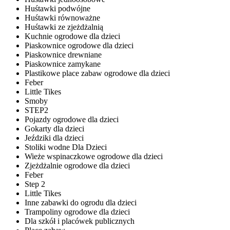
Huśtawki podwójne
Huśtawki równoważne
Huśtawki ze zjeżdżalnią
Kuchnie ogrodowe dla dzieci
Piaskownice ogrodowe dla dzieci
Piaskownice drewniane
Piaskownice zamykane
Plastikowe place zabaw ogrodowe dla dzieci
Feber
Little Tikes
Smoby
STEP2
Pojazdy ogrodowe dla dzieci
Gokarty dla dzieci
Jeździki dla dzieci
Stoliki wodne Dla Dzieci
Wieże wspinaczkowe ogrodowe dla dzieci
Zjeżdżalnie ogrodowe dla dzieci
Feber
Step 2
Little Tikes
Inne zabawki do ogrodu dla dzieci
Trampoliny ogrodowe dla dzieci
Dla szkół i placówek publicznych