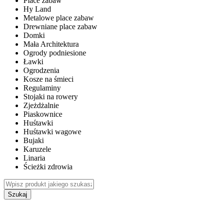
Place zabaw
Hy Land
Metalowe place zabaw
Drewniane place zabaw
Domki
Mała Architektura
Ogrody podniesione
Ławki
Ogrodzenia
Kosze na śmieci
Regulaminy
Stojaki na rowery
Zjeżdżalnie
Piaskownice
Huśtawki
Huśtawki wagowe
Bujaki
Karuzele
Linaria
Ścieżki zdrowia
Szukaj
WEWNĘTRZNE PLACE ZABAW