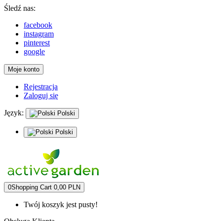
Śledź nas:
facebook
instagram
pinterest
google
Moje konto
Rejestracja
Zaloguj się
Język:
Polski
Polski
0
Shopping Cart
0,00 PLN
Twój koszyk jest pusty!