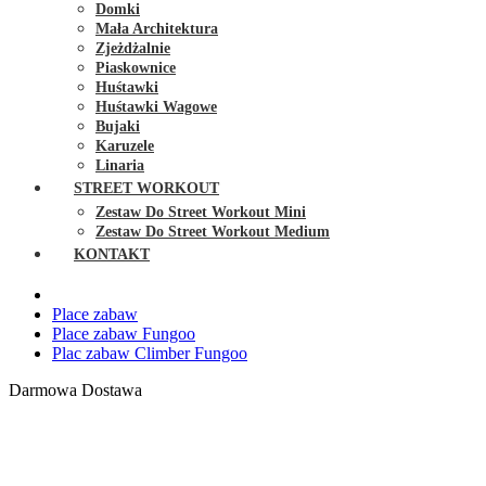
Domki
Mała Architektura
Zjeżdżalnie
Piaskownice
Huśtawki
Huśtawki Wagowe
Bujaki
Karuzele
Linaria
STREET WORKOUT
Zestaw Do Street Workout Mini
Zestaw Do Street Workout Medium
KONTAKT
Place zabaw
Place zabaw Fungoo
Plac zabaw Climber Fungoo
Darmowa Dostawa