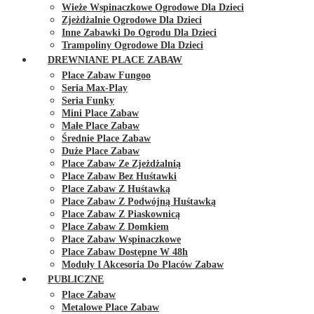
Wieże Wspinaczkowe Ogrodowe Dla Dzieci
Zjeżdżalnie Ogrodowe Dla Dzieci
Inne Zabawki Do Ogrodu Dla Dzieci
Trampoliny Ogrodowe Dla Dzieci
DREWNIANE PLACE ZABAW
Place Zabaw Fungoo
Seria Max-Play
Seria Funky
Mini Place Zabaw
Małe Place Zabaw
Średnie Place Zabaw
Duże Place Zabaw
Place Zabaw Ze Zjeżdżalnią
Place Zabaw Bez Huśtawki
Place Zabaw Z Huśtawką
Place Zabaw Z Podwójną Huśtawką
Place Zabaw Z Piaskownicą
Place Zabaw Z Domkiem
Place Zabaw Wspinaczkowe
Place Zabaw Dostępne W 48h
Moduły I Akcesoria Do Placów Zabaw
PUBLICZNE
Place Zabaw
Metalowe Place Zabaw