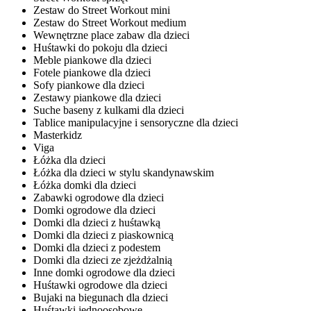
Zestaw do Street Workout mini
Zestaw do Street Workout medium
Wewnętrzne place zabaw dla dzieci
Huśtawki do pokoju dla dzieci
Meble piankowe dla dzieci
Fotele piankowe dla dzieci
Sofy piankowe dla dzieci
Zestawy piankowe dla dzieci
Suche baseny z kulkami dla dzieci
Tablice manipulacyjne i sensoryczne dla dzieci
Masterkidz
Viga
Łóżka dla dzieci
Łóżka dla dzieci w stylu skandynawskim
Łóżka domki dla dzieci
Zabawki ogrodowe dla dzieci
Domki ogrodowe dla dzieci
Domki dla dzieci z huśtawką
Domki dla dzieci z piaskownicą
Domki dla dzieci z podestem
Domki dla dzieci ze zjeżdżalnią
Inne domki ogrodowe dla dzieci
Huśtawki ogrodowe dla dzieci
Bujaki na biegunach dla dzieci
Huśtawki jednoosobowe