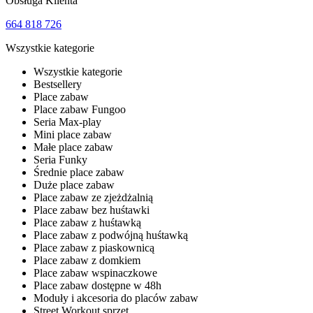
Obsługa Klienta
664 818 726
Wszystkie kategorie
Wszystkie kategorie
Bestsellery
Place zabaw
Place zabaw Fungoo
Seria Max-play
Mini place zabaw
Małe place zabaw
Seria Funky
Średnie place zabaw
Duże place zabaw
Place zabaw ze zjeżdżalnią
Place zabaw bez huśtawki
Place zabaw z huśtawką
Place zabaw z podwójną huśtawką
Place zabaw z piaskownicą
Place zabaw z domkiem
Place zabaw wspinaczkowe
Place zabaw dostępne w 48h
Moduły i akcesoria do placów zabaw
Street Workout sprzęt