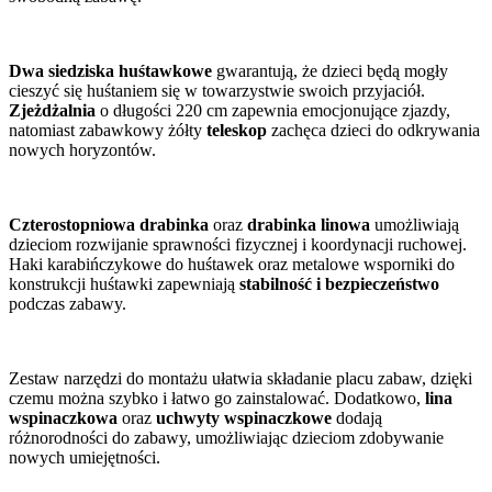
Dwa siedziska huśtawkowe
gwarantują, że dzieci będą mogły
cieszyć się huśtaniem się w towarzystwie swoich przyjaciół.
Zjeżdżalnia
o długości 220 cm zapewnia emocjonujące zjazdy,
natomiast zabawkowy żółty
teleskop
zachęca dzieci do odkrywania
nowych horyzontów.
Czterostopniowa drabinka
oraz
drabinka linowa
umożliwiają
dzieciom rozwijanie sprawności fizycznej i koordynacji ruchowej.
Haki karabińczykowe do huśtawek oraz metalowe wsporniki do
konstrukcji huśtawki zapewniają
stabilność i bezpieczeństwo
podczas zabawy.
Zestaw narzędzi do montażu ułatwia składanie placu zabaw, dzięki
czemu można szybko i łatwo go zainstalować. Dodatkowo,
lina
wspinaczkowa
oraz
uchwyty wspinaczkowe
dodają
różnorodności do zabawy, umożliwiając dzieciom zdobywanie
nowych umiejętności.