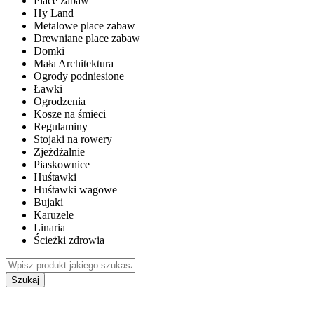
Place zabaw
Hy Land
Metalowe place zabaw
Drewniane place zabaw
Domki
Mała Architektura
Ogrody podniesione
Ławki
Ogrodzenia
Kosze na śmieci
Regulaminy
Stojaki na rowery
Zjeżdżalnie
Piaskownice
Huśtawki
Huśtawki wagowe
Bujaki
Karuzele
Linaria
Ścieżki zdrowia
Szukaj
WEWNĘTRZNE PLACE ZABAW