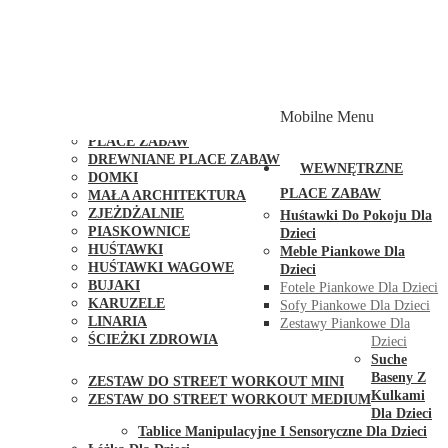
PLACE ZABAW Z PODWÓJNĄ HUŚTAWKĄ
PLACE ZABAW Z PIASKOWNICĄ
PLACE ZABAW Z DOMKIEM
PLACE ZABAW WSPINACZKOWE
PLACE ZABAW DOSTĘPNE W 48H
MODUŁY I AKCESORIA DO PLACÓW ZABAW
Mobilne Menu
PUBLICZNE
PLACE ZABAW
DREWNIANE PLACE ZABAW
WEWNĘTRZNE
DOMKI
PLACE ZABAW
MAŁA ARCHITEKTURA
ZJEŻDŻALNIE
Huśtawki Do Pokoju Dla
PIASKOWNICE
Dzieci
HUŚTAWKI
Meble Piankowe Dla
HUŚTAWKI WAGOWE
Dzieci
BUJAKI
Fotele Piankowe Dla Dzieci
KARUZELE
Sofy Piankowe Dla Dzieci
LINARIA
Zestawy Piankowe Dla
ŚCIEŻKI ZDROWIA
Dzieci
STREET WORKOUT
Suche
Baseny Z
ZESTAW DO STREET WORKOUT MINI
Kulkami
ZESTAW DO STREET WORKOUT MEDIUM
Dla Dzieci
KONTAKT
Tablice Manipulacyjne I Sensoryczne Dla Dzieci