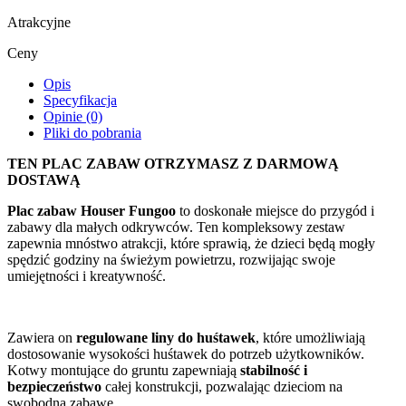
Atrakcyjne
Ceny
Opis
Specyfikacja
Opinie (0)
Pliki do pobrania
TEN PLAC ZABAW OTRZYMASZ Z DARMOWĄ
DOSTAWĄ
Plac zabaw Houser Fungoo
to doskonałe miejsce do przygód i
zabawy dla małych odkrywców. Ten kompleksowy zestaw
zapewnia mnóstwo atrakcji, które sprawią, że dzieci będą mogły
spędzić godziny na świeżym powietrzu, rozwijając swoje
umiejętności i kreatywność.
Zawiera on
regulowane liny do huśtawek
, które umożliwiają
dostosowanie wysokości huśtawek do potrzeb użytkowników.
Kotwy montujące do gruntu zapewniają
stabilność i
bezpieczeństwo
całej konstrukcji, pozwalając dzieciom na
swobodną zabawę.