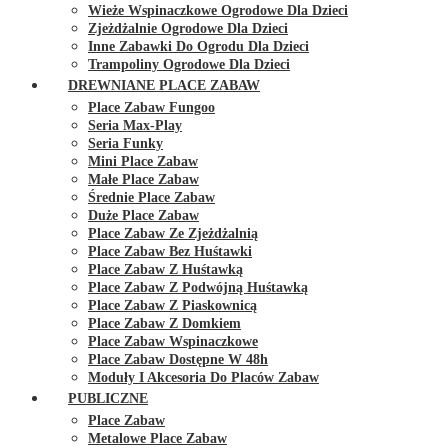
Wieże Wspinaczkowe Ogrodowe Dla Dzieci
Zjeżdżalnie Ogrodowe Dla Dzieci
Inne Zabawki Do Ogrodu Dla Dzieci
Trampoliny Ogrodowe Dla Dzieci
DREWNIANE PLACE ZABAW
Place Zabaw Fungoo
Seria Max-Play
Seria Funky
Mini Place Zabaw
Małe Place Zabaw
Średnie Place Zabaw
Duże Place Zabaw
Place Zabaw Ze Zjeżdżalnią
Place Zabaw Bez Huśtawki
Place Zabaw Z Huśtawką
Place Zabaw Z Podwójną Huśtawką
Place Zabaw Z Piaskownicą
Place Zabaw Z Domkiem
Place Zabaw Wspinaczkowe
Place Zabaw Dostępne W 48h
Moduły I Akcesoria Do Placów Zabaw
PUBLICZNE
Place Zabaw
Metalowe Place Zabaw