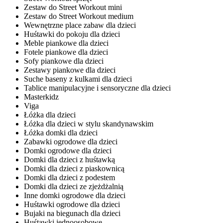
Zestaw do Street Workout mini
Zestaw do Street Workout medium
Wewnętrzne place zabaw dla dzieci
Huśtawki do pokoju dla dzieci
Meble piankowe dla dzieci
Fotele piankowe dla dzieci
Sofy piankowe dla dzieci
Zestawy piankowe dla dzieci
Suche baseny z kulkami dla dzieci
Tablice manipulacyjne i sensoryczne dla dzieci
Masterkidz
Viga
Łóżka dla dzieci
Łóżka dla dzieci w stylu skandynawskim
Łóżka domki dla dzieci
Zabawki ogrodowe dla dzieci
Domki ogrodowe dla dzieci
Domki dla dzieci z huśtawką
Domki dla dzieci z piaskownicą
Domki dla dzieci z podestem
Domki dla dzieci ze zjeżdżalnią
Inne domki ogrodowe dla dzieci
Huśtawki ogrodowe dla dzieci
Bujaki na biegunach dla dzieci
Huśtawki jednoosobowe