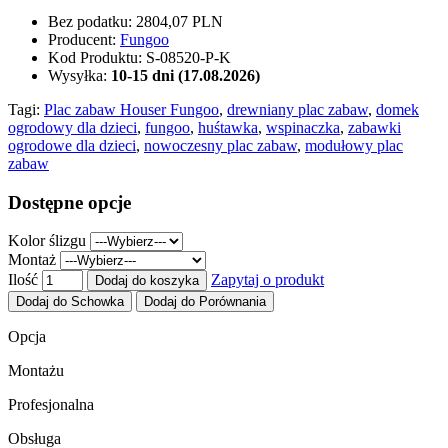
Bez podatku:
2804,07 PLN
Producent:
Fungoo
Kod Produktu:
S-08520-P-K
Wysyłka:
10-15 dni (17.08.2026)
Tagi:
Plac zabaw Houser Fungoo
,
drewniany plac zabaw
,
domek
ogrodowy dla dzieci
,
fungoo
,
huśtawka
,
wspinaczka
,
zabawki
ogrodowe dla dzieci
,
nowoczesny plac zabaw
,
modułowy plac
zabaw
Dostępne opcje
Kolor ślizgu
Montaż
Ilość
Zapytaj o produkt
Dodaj do koszyka
Dodaj do Schowka
Dodaj do Porównania
Opcja
Montażu
Profesjonalna
Obsługa