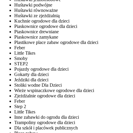
Huśtawki podwójne
Huśtawki równoważne
Huśtawki ze zjeżdżalnią
Kuchnie ogrodowe dla dzieci
Piaskownice ogrodowe dla dzieci
Piaskownice drewniane
Piaskownice zamykane
Plastikowe place zabaw ogrodowe dla dzieci
Feber
Little Tikes
Smoby
STEP2
Pojazdy ogrodowe dla dzieci
Gokarty dla dzieci
Jeździki dla dzieci
Stoliki wodne Dla Dzieci
Wieże wspinaczkowe ogrodowe dla dzieci
Zjeżdżalnie ogrodowe dla dzieci
Feber
Step 2
Little Tikes
Inne zabawki do ogrodu dla dzieci
Trampoliny ogrodowe dla dzieci
Dla szkół i placówek publicznych