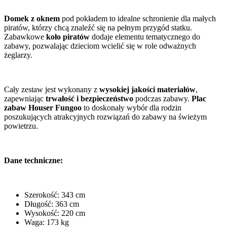
Domek z oknem
pod pokładem to idealne schronienie dla małych
piratów, którzy chcą znaleźć się na pełnym przygód statku.
Zabawkowe
koło piratów
dodaje elementu tematycznego do
zabawy, pozwalając dzieciom wcielić się w role odważnych
żeglarzy.
Cały zestaw jest wykonany z
wysokiej jakości materiałów
,
zapewniając
trwałość i bezpieczeństwo
podczas zabawy.
Plac
zabaw Houser Fungoo
to doskonały wybór dla rodzin
poszukujących atrakcyjnych rozwiązań do zabawy na świeżym
powietrzu.
Dane techniczne:
Szerokość: 343 cm
Długość: 363 cm
Wysokość: 220 cm
Waga: 173 kg