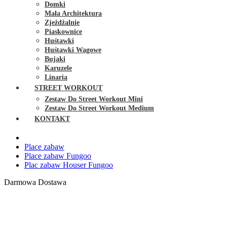
Domki
Mała Architektura
Zjeżdżalnie
Piaskownice
Huśtawki
Huśtawki Wagowe
Bujaki
Karuzele
Linaria
STREET WORKOUT
Zestaw Do Street Workout Mini
Zestaw Do Street Workout Medium
KONTAKT
Place zabaw
Place zabaw Fungoo
Plac zabaw Houser Fungoo
Darmowa Dostawa