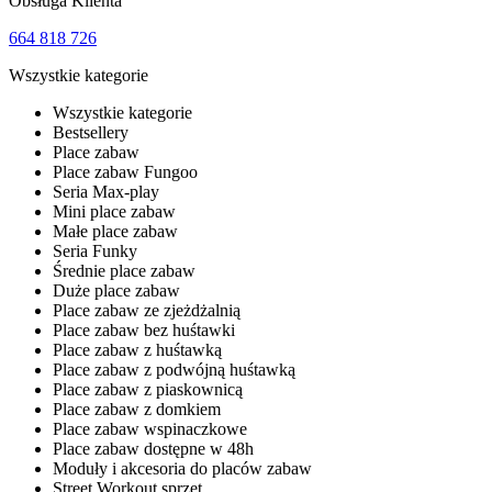
Obsługa Klienta
664 818 726
Wszystkie kategorie
Wszystkie kategorie
Bestsellery
Place zabaw
Place zabaw Fungoo
Seria Max-play
Mini place zabaw
Małe place zabaw
Seria Funky
Średnie place zabaw
Duże place zabaw
Place zabaw ze zjeżdżalnią
Place zabaw bez huśtawki
Place zabaw z huśtawką
Place zabaw z podwójną huśtawką
Place zabaw z piaskownicą
Place zabaw z domkiem
Place zabaw wspinaczkowe
Place zabaw dostępne w 48h
Moduły i akcesoria do placów zabaw
Street Workout sprzęt