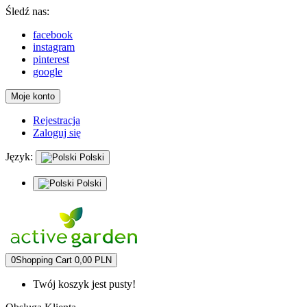
Śledź nas:
facebook
instagram
pinterest
google
Moje konto
Rejestracja
Zaloguj się
Język:
Polski
Polski
0
Shopping Cart
0,00 PLN
Twój koszyk jest pusty!