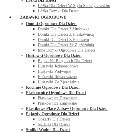
Łóżka Dla Dzieci
Łóżka Dla Dzieci W Stylu Skandynawskim
Łóżka Domki Dla Dzieci
ZABAWKI OGRODOWE
Domki Ogrodowe Dla Dzieci
Domki Dla Dzieci Z Huśtawką
Domki Dla Dzieci Z Piaskownicą
Domki Dla Dzieci Z Podestem
Domki Dla Dzieci Ze Zjeżdżalnią
Inne Domki Ogrodowe Dla Dzieci
Huśtawki Ogrodowe Dla Dzieci
Bujaki Na Biegunach Dla Dzieci
Huśtawki Jednoosobowe
Huśtawki Podwójne
Huśtawki Równoważne
Huśtawki Ze Zjeżdżalnią
Kuchnie Ogrodowe Dla Dzieci
Piaskownice Ogrodowe Dla Dzieci
Piaskownice Drewniane
Piaskownice Zamykane
Plastikowe Place Zabaw Ogrodowe Dla Dzieci
Pojazdy Ogrodowe Dla Dzieci
Gokarty Dla Dzieci
Jeździki Dla Dzieci
Stoliki Wodne Dla Dzieci