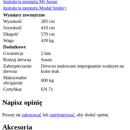
Instrukcja montażu My house
Instrukcja montażu Moduł Spider+
Wymiary zewnętrzne
Wysokość
285 cm
Szerokość
410 cm
Długość
570 cm
Waga
439 kg
Dodatkowe
Gwarancja
2 lata
Rodzaj drewna
Sosna
Zabezpieczenie
Drewno malowane impregnatem wodnym na
drewna
kolor teak
Maksymalne
600 kg
obciążenie
Certyfikat
EN 71
Napisz opinię
Proszę się
zalogować
lub
zarejestrować
, aby dodać opinię
Akcesoria