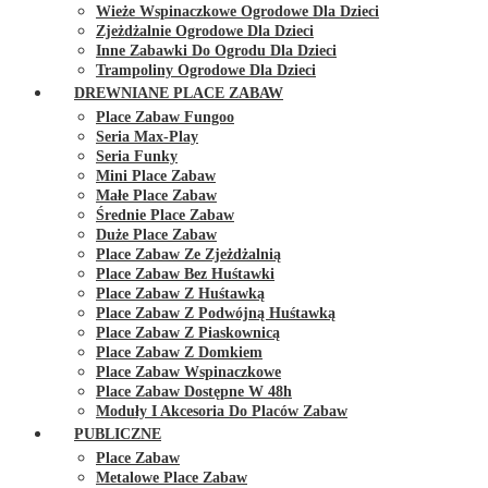
Wieże Wspinaczkowe Ogrodowe Dla Dzieci
Zjeżdżalnie Ogrodowe Dla Dzieci
Inne Zabawki Do Ogrodu Dla Dzieci
Trampoliny Ogrodowe Dla Dzieci
DREWNIANE PLACE ZABAW
Place Zabaw Fungoo
Seria Max-Play
Seria Funky
Mini Place Zabaw
Małe Place Zabaw
Średnie Place Zabaw
Duże Place Zabaw
Place Zabaw Ze Zjeżdżalnią
Place Zabaw Bez Huśtawki
Place Zabaw Z Huśtawką
Place Zabaw Z Podwójną Huśtawką
Place Zabaw Z Piaskownicą
Place Zabaw Z Domkiem
Place Zabaw Wspinaczkowe
Place Zabaw Dostępne W 48h
Moduły I Akcesoria Do Placów Zabaw
PUBLICZNE
Place Zabaw
Metalowe Place Zabaw