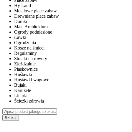
Place zabaw
Hy Land
Metalowe place zabaw
Drewniane place zabaw
Domki
Mała Architektura
Ogrody podniesione
Ławki
Ogrodzenia
Kosze na śmieci
Regulaminy
Stojaki na rowery
Zjeżdżalnie
Piaskownice
Huśtawki
Huśtawki wagowe
Bujaki
Karuzele
Linaria
Ścieżki zdrowia
Szukaj
WEWNĘTRZNE PLACE ZABAW