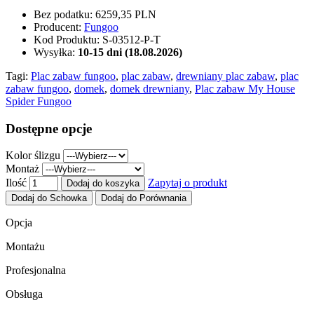
Bez podatku:
6259,35 PLN
Producent:
Fungoo
Kod Produktu:
S-03512-P-T
Wysyłka:
10-15 dni (18.08.2026)
Tagi:
Plac zabaw fungoo
,
plac zabaw
,
drewniany plac zabaw
,
plac
zabaw fungoo
,
domek
,
domek drewniany
,
Plac zabaw My House
Spider Fungoo
Dostępne opcje
Kolor ślizgu
Montaż
Ilość
Zapytaj o produkt
Dodaj do koszyka
Dodaj do Schowka
Dodaj do Porównania
Opcja
Montażu
Profesjonalna
Obsługa