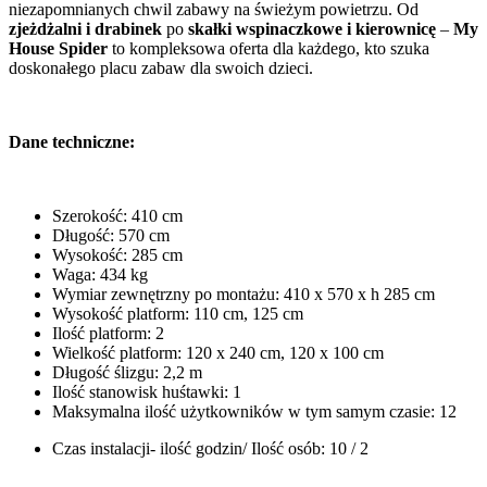
niezapomnianych chwil zabawy na świeżym powietrzu. Od
zjeżdżalni i drabinek
po
skałki wspinaczkowe i kierownicę
–
My
House Spider
to kompleksowa oferta dla każdego, kto szuka
doskonałego placu zabaw dla swoich dzieci.
Dane techniczne:
Szerokość: 410 cm
Długość: 570 cm
Wysokość: 285 cm
Waga: 434 kg
Wymiar zewnętrzny po montażu: 410 x 570 x h 285 cm
Wysokość platform: 110 cm, 125 cm
Ilość platform: 2
Wielkość platform: 120 x 240 cm, 120 x 100 cm
Długość ślizgu: 2,2 m
Ilość stanowisk huśtawki: 1
Maksymalna ilość użytkowników w tym samym czasie: 12
Czas instalacji- ilość godzin/ Ilość osób: 10 / 2