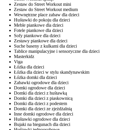
Zestaw do Street Workout mini
Zestaw do Street Workout medium
Wewnętrzne place zabaw dla dzieci
Huśtawki do pokoju dla dzieci
Meble piankowe dla dzieci
Fotele piankowe dla dzieci
Sofy piankowe dla dzieci
Zestawy piankowe dla dzieci
Suche baseny z kulkami dla dzieci
Tablice manipulacyjne i sensoryczne dla dzieci
Masterkidz
Viga
Łóżka dla dzieci
Łóżka dla dzieci w stylu skandynawskim
Łóżka domki dla dzieci
Zabawki ogrodowe dla dzieci
Domki ogrodowe dla dzieci
Domki dla dzieci z huśtawką
Domki dla dzieci z piaskownicą
Domki dla dzieci z podestem
Domki dla dzieci ze zjeżdżalnią
Inne domki ogrodowe dla dzieci
Huśtawki ogrodowe dla dzieci
Bujaki na biegunach dla dzieci
Huśtawki jednoosobowe