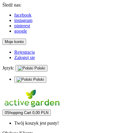
Śledź nas:
facebook
instagram
pinterest
google
Moje konto
Rejestracja
Zaloguj się
Język:
Polski
Polski
0
Shopping Cart
0,00 PLN
Twój koszyk jest pusty!