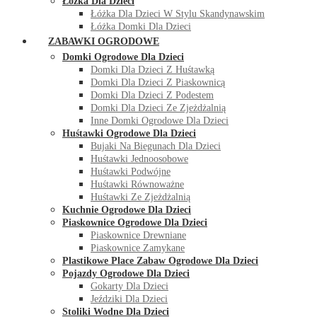
Łóżka Dla Dzieci
Łóżka Dla Dzieci W Stylu Skandynawskim
Łóżka Domki Dla Dzieci
ZABAWKI OGRODOWE
Domki Ogrodowe Dla Dzieci
Domki Dla Dzieci Z Huśtawką
Domki Dla Dzieci Z Piaskownicą
Domki Dla Dzieci Z Podestem
Domki Dla Dzieci Ze Zjeżdżalnią
Inne Domki Ogrodowe Dla Dzieci
Huśtawki Ogrodowe Dla Dzieci
Bujaki Na Biegunach Dla Dzieci
Huśtawki Jednoosobowe
Huśtawki Podwójne
Huśtawki Równoważne
Huśtawki Ze Zjeżdżalnią
Kuchnie Ogrodowe Dla Dzieci
Piaskownice Ogrodowe Dla Dzieci
Piaskownice Drewniane
Piaskownice Zamykane
Plastikowe Place Zabaw Ogrodowe Dla Dzieci
Pojazdy Ogrodowe Dla Dzieci
Gokarty Dla Dzieci
Jeździki Dla Dzieci
Stoliki Wodne Dla Dzieci