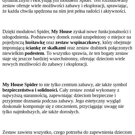
dynamicznym i ekscytującym modułem Spider. Ten rozbudowany
zestaw oferuje wiele możliwości zabawy i eksploracji, sprawiając,
że każda chwila spędzona na nim jest pełna radości i aktywności.
Dzięki modułowi Spider,
My House
zyskał nowe funkcjonalności i
udogodnienia. Podstawowy domek został uzupełniony o miejsce na
pojedynczą
huśtawkę
oraz
zestaw wspinaczkowy
, który obejmuje
imponującą
ściankę ze skałkami
oraz zestaw drabinek połączonych
niewielkim
podestem
. To wszystko sprawia, że ten bogaty zestaw
staje się jeszcze bardziej wszechstronny, oferując dzieciom wiele
nowych możliwości do zabawy i eksploracji.
My House Spider
to nie tylko centrum zabawy, ale także symbol
bezpieczeństwa i solidności.
Cały zestaw został wykonany z
najwyższą starannością, zapewniając dzieciom bezpieczne i
przyjemne doznania podczas zabawy. Jego estetyczny wygląd
doskonale komponuje się z otoczeniem, przyciągając uwagę nie
tylko najmłodszych, ale także dorosłych.
Zestaw zawiera wszystko, czego potrzeba do zapewnienia dzieciom