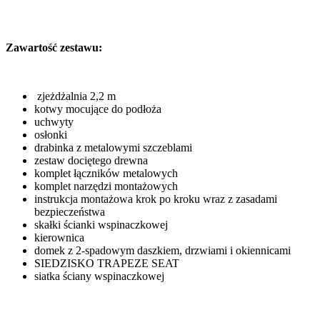
Zawartość zestawu:
zjeżdżalnia 2,2 m
kotwy mocujące do podłoża
uchwyty
osłonki
drabinka z metalowymi szczeblami
zestaw dociętego drewna
komplet łączników metalowych
komplet narzędzi montażowych
instrukcja montażowa krok po kroku wraz z zasadami
bezpieczeństwa
skałki ścianki wspinaczkowej
kierownica
domek z 2-spadowym daszkiem, drzwiami i okiennicami
SIEDZISKO TRAPEZE SEAT
siatka ściany wspinaczkowej