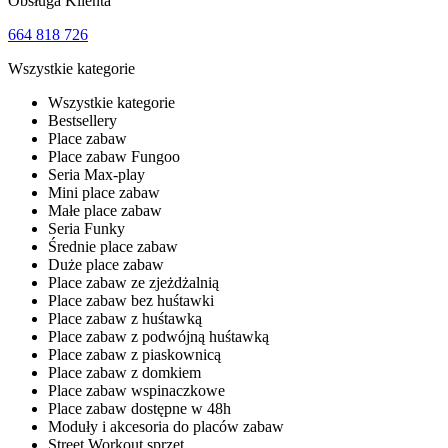
Obsługa Klienta
664 818 726
Wszystkie kategorie
Wszystkie kategorie
Bestsellery
Place zabaw
Place zabaw Fungoo
Seria Max-play
Mini place zabaw
Małe place zabaw
Seria Funky
Średnie place zabaw
Duże place zabaw
Place zabaw ze zjeżdżalnią
Place zabaw bez huśtawki
Place zabaw z huśtawką
Place zabaw z podwójną huśtawką
Place zabaw z piaskownicą
Place zabaw z domkiem
Place zabaw wspinaczkowe
Place zabaw dostępne w 48h
Moduły i akcesoria do placów zabaw
Street Workout sprzęt