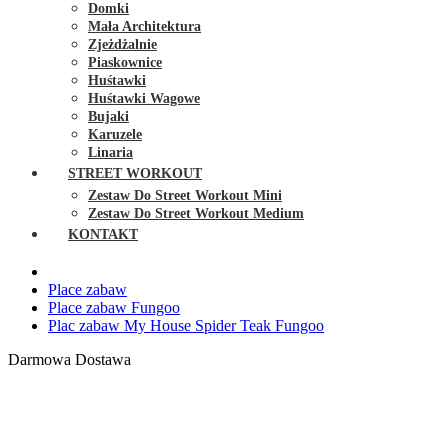
Domki
Mała Architektura
Zjeżdżalnie
Piaskownice
Huśtawki
Huśtawki Wagowe
Bujaki
Karuzele
Linaria
STREET WORKOUT
Zestaw Do Street Workout Mini
Zestaw Do Street Workout Medium
KONTAKT
Place zabaw
Place zabaw Fungoo
Plac zabaw My House Spider Teak Fungoo
Darmowa Dostawa