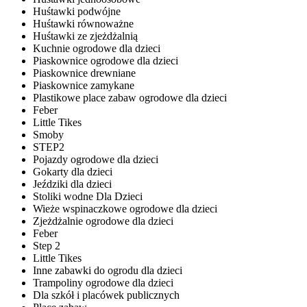
Huśtawki podwójne
Huśtawki równoważne
Huśtawki ze zjeżdżalnią
Kuchnie ogrodowe dla dzieci
Piaskownice ogrodowe dla dzieci
Piaskownice drewniane
Piaskownice zamykane
Plastikowe place zabaw ogrodowe dla dzieci
Feber
Little Tikes
Smoby
STEP2
Pojazdy ogrodowe dla dzieci
Gokarty dla dzieci
Jeździki dla dzieci
Stoliki wodne Dla Dzieci
Wieże wspinaczkowe ogrodowe dla dzieci
Zjeżdżalnie ogrodowe dla dzieci
Feber
Step 2
Little Tikes
Inne zabawki do ogrodu dla dzieci
Trampoliny ogrodowe dla dzieci
Dla szkół i placówek publicznych