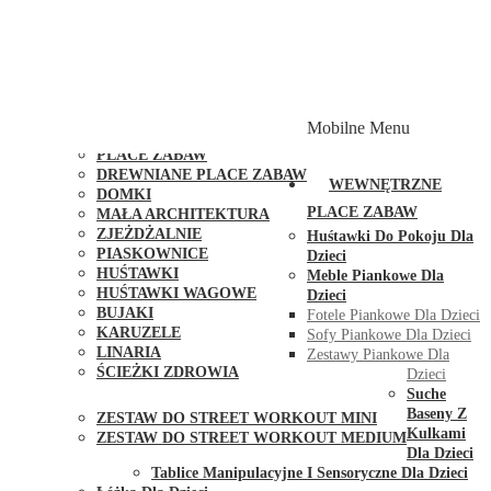
PLACE ZABAW Z PODWÓJNĄ HUŚTAWKĄ
PLACE ZABAW Z PIASKOWNICĄ
PLACE ZABAW Z DOMKIEM
PLACE ZABAW WSPINACZKOWE
PLACE ZABAW DOSTĘPNE W 48H
MODUŁY I AKCESORIA DO PLACÓW ZABAW
Mobilne Menu
PUBLICZNE
PLACE ZABAW
DREWNIANE PLACE ZABAW
WEWNĘTRZNE
DOMKI
PLACE ZABAW
MAŁA ARCHITEKTURA
ZJEŻDŻALNIE
Huśtawki Do Pokoju Dla
PIASKOWNICE
Dzieci
HUŚTAWKI
Meble Piankowe Dla
HUŚTAWKI WAGOWE
Dzieci
BUJAKI
Fotele Piankowe Dla Dzieci
KARUZELE
Sofy Piankowe Dla Dzieci
LINARIA
Zestawy Piankowe Dla
ŚCIEŻKI ZDROWIA
Dzieci
STREET WORKOUT
Suche
Baseny Z
ZESTAW DO STREET WORKOUT MINI
Kulkami
ZESTAW DO STREET WORKOUT MEDIUM
Dla Dzieci
KONTAKT
Tablice Manipulacyjne I Sensoryczne Dla Dzieci