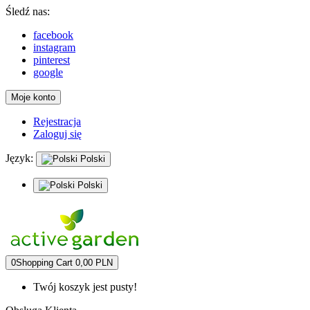
Śledź nas:
facebook
instagram
pinterest
google
Moje konto
Rejestracja
Zaloguj się
Język:
Polski
Polski
0
Shopping Cart
0,00 PLN
Twój koszyk jest pusty!