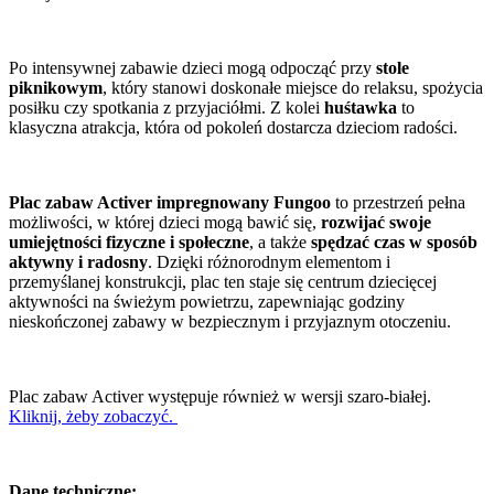
Po intensywnej zabawie dzieci mogą odpocząć przy
stole
piknikowym
, który stanowi doskonałe miejsce do relaksu, spożycia
posiłku czy spotkania z przyjaciółmi. Z kolei
huśtawka
to
klasyczna atrakcja, która od pokoleń dostarcza dzieciom radości.
Plac zabaw Activer impregnowany Fungoo
to przestrzeń pełna
możliwości, w której dzieci mogą bawić się,
rozwijać swoje
umiejętności fizyczne i społeczne
, a także
spędzać czas w sposób
aktywny i radosny
. Dzięki różnorodnym elementom i
przemyślanej konstrukcji, plac ten staje się centrum dziecięcej
aktywności na świeżym powietrzu, zapewniając godziny
nieskończonej zabawy w bezpiecznym i przyjaznym otoczeniu.
Plac zabaw Activer występuje również w wersji szaro-białej.
Kliknij, żeby zobaczyć.
Dane techniczne: