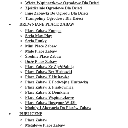
Wieże Wspinaczkowe Ogrodowe Dla Dzieci
Zjeżdżalnie Ogrodowe Dla Dzieci
Inne Zabawki Do Ogrodu Dla Dzieci
Trampoliny Ogrodowe Dla Dzieci
DREWNIANE PLACE ZABAW
Place Zabaw Fungoo
Seria Max-Play
Seria Funky
Mini Place Zabaw
Małe Place Zabaw
Średnie Place Zabaw
Duże Place Zabaw
Place Zabaw Ze Zjeżdżalnią
Place Zabaw Bez Huśtawki
Place Zabaw Z Huśtawką
Place Zabaw Z Podwójną Huśtawką
Place Zabaw Z Piaskownicą
Place Zabaw Z Domkiem
Place Zabaw Wspinaczkowe
Place Zabaw Dostępne W 48h
Moduły I Akcesoria Do Placów Zabaw
PUBLICZNE
Place Zabaw
Metalowe Place Zabaw