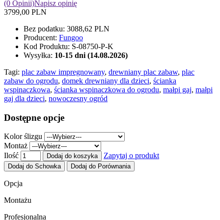
(0 Opinii)
Napisz opinię
3799,00 PLN
Bez podatku:
3088,62 PLN
Producent:
Fungoo
Kod Produktu:
S-08750-P-K
Wysyłka:
10-15 dni (14.08.2026)
Tagi:
plac zabaw impregnowany
,
drewniany plac zabaw
,
plac
zabaw do ogrodu
,
domek drewniany dla dzieci
,
ścianka
wspinaczkowa
,
ścianka wspinaczkowa do ogrodu
,
małpi gaj
,
małpi
gaj dla dzieci
,
nowoczesny ogród
Dostępne opcje
Kolor ślizgu
Montaż
Ilość
Zapytaj o produkt
Dodaj do koszyka
Dodaj do Schowka
Dodaj do Porównania
Opcja
Montażu
Profesjonalna