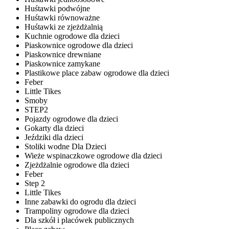
Huśtawki podwójne
Huśtawki równoważne
Huśtawki ze zjeżdżalnią
Kuchnie ogrodowe dla dzieci
Piaskownice ogrodowe dla dzieci
Piaskownice drewniane
Piaskownice zamykane
Plastikowe place zabaw ogrodowe dla dzieci
Feber
Little Tikes
Smoby
STEP2
Pojazdy ogrodowe dla dzieci
Gokarty dla dzieci
Jeździki dla dzieci
Stoliki wodne Dla Dzieci
Wieże wspinaczkowe ogrodowe dla dzieci
Zjeżdżalnie ogrodowe dla dzieci
Feber
Step 2
Little Tikes
Inne zabawki do ogrodu dla dzieci
Trampoliny ogrodowe dla dzieci
Dla szkół i placówek publicznych