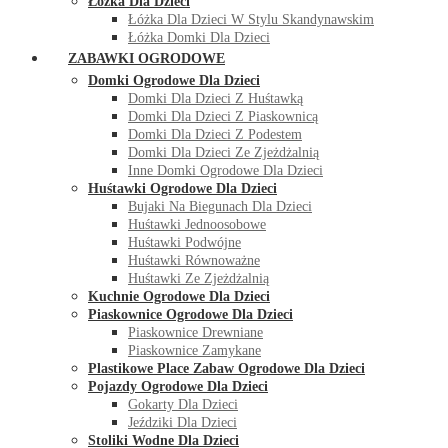
Łóżka Dla Dzieci
Łóżka Dla Dzieci W Stylu Skandynawskim
Łóżka Domki Dla Dzieci
ZABAWKI OGRODOWE
Domki Ogrodowe Dla Dzieci
Domki Dla Dzieci Z Huśtawką
Domki Dla Dzieci Z Piaskownicą
Domki Dla Dzieci Z Podestem
Domki Dla Dzieci Ze Zjeżdżalnią
Inne Domki Ogrodowe Dla Dzieci
Huśtawki Ogrodowe Dla Dzieci
Bujaki Na Biegunach Dla Dzieci
Huśtawki Jednoosobowe
Huśtawki Podwójne
Huśtawki Równoważne
Huśtawki Ze Zjeżdżalnią
Kuchnie Ogrodowe Dla Dzieci
Piaskownice Ogrodowe Dla Dzieci
Piaskownice Drewniane
Piaskownice Zamykane
Plastikowe Place Zabaw Ogrodowe Dla Dzieci
Pojazdy Ogrodowe Dla Dzieci
Gokarty Dla Dzieci
Jeździki Dla Dzieci
Stoliki Wodne Dla Dzieci