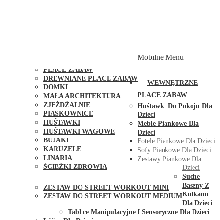
PLACE ZABAW Z PODWÓJNĄ HUŚTAWKĄ
PLACE ZABAW Z PIASKOWNICĄ
PLACE ZABAW Z DOMKIEM
PLACE ZABAW WSPINACZKOWE
PLACE ZABAW DOSTĘPNE W 48H
MODUŁY I AKCESORIA DO PLACÓW ZABAW
Mobilne Menu
PUBLICZNE
PLACE ZABAW
DREWNIANE PLACE ZABAW
WEWNĘTRZNE
DOMKI
PLACE ZABAW
MAŁA ARCHITEKTURA
ZJEŻDŻALNIE
Huśtawki Do Pokoju Dla
PIASKOWNICE
Dzieci
HUŚTAWKI
Meble Piankowe Dla
HUŚTAWKI WAGOWE
Dzieci
BUJAKI
Fotele Piankowe Dla Dzieci
KARUZELE
Sofy Piankowe Dla Dzieci
LINARIA
Zestawy Piankowe Dla
ŚCIEŻKI ZDROWIA
Dzieci
STREET WORKOUT
Suche
Baseny Z
ZESTAW DO STREET WORKOUT MINI
Kulkami
ZESTAW DO STREET WORKOUT MEDIUM
Dla Dzieci
KONTAKT
Tablice Manipulacyjne I Sensoryczne Dla Dzieci