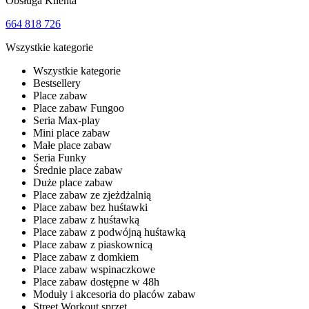
Obsługa Klienta
664 818 726
Wszystkie kategorie
Wszystkie kategorie
Bestsellery
Place zabaw
Place zabaw Fungoo
Seria Max-play
Mini place zabaw
Małe place zabaw
Seria Funky
Średnie place zabaw
Duże place zabaw
Place zabaw ze zjeżdżalnią
Place zabaw bez huśtawki
Place zabaw z huśtawką
Place zabaw z podwójną huśtawką
Place zabaw z piaskownicą
Place zabaw z domkiem
Place zabaw wspinaczkowe
Place zabaw dostępne w 48h
Moduły i akcesoria do placów zabaw
Street Workout sprzęt