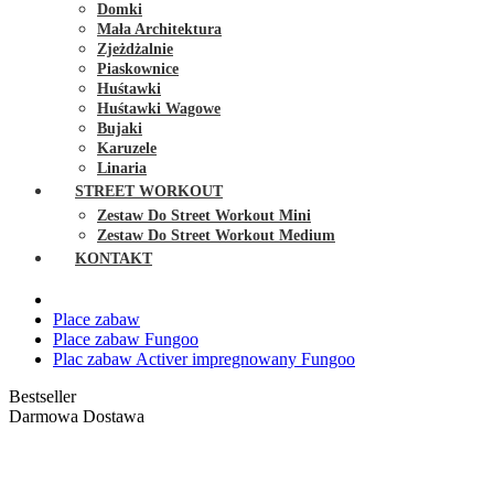
Domki
Mała Architektura
Zjeżdżalnie
Piaskownice
Huśtawki
Huśtawki Wagowe
Bujaki
Karuzele
Linaria
STREET WORKOUT
Zestaw Do Street Workout Mini
Zestaw Do Street Workout Medium
KONTAKT
Place zabaw
Place zabaw Fungoo
Plac zabaw Activer impregnowany Fungoo
Bestseller
Darmowa Dostawa