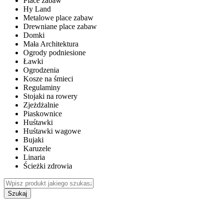
Place zabaw
Hy Land
Metalowe place zabaw
Drewniane place zabaw
Domki
Mała Architektura
Ogrody podniesione
Ławki
Ogrodzenia
Kosze na śmieci
Regulaminy
Stojaki na rowery
Zjeżdżalnie
Piaskownice
Huśtawki
Huśtawki wagowe
Bujaki
Karuzele
Linaria
Ścieżki zdrowia
Szukaj
WEWNĘTRZNE PLACE ZABAW