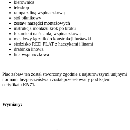
kierownica
teleskop
rampa z liną wspinaczkową
stół piknikowy
zestaw narzędzi montażowych
instrukcja montażu krok po kroku
6 kamieni na ściankę wspinaczkową
metalowy łącznik do konstrukcji huśtawki
siedzisko RED FLAT z haczykami i linami
drabinka linowa
lina wspinaczkowa
Plac zabaw ten został stworzony zgodnie z najsurowszymi unijnymi
normami bezpieczeństwa i został przetestowany pod kątem
certyfikatu
EN71.
Wymiary: