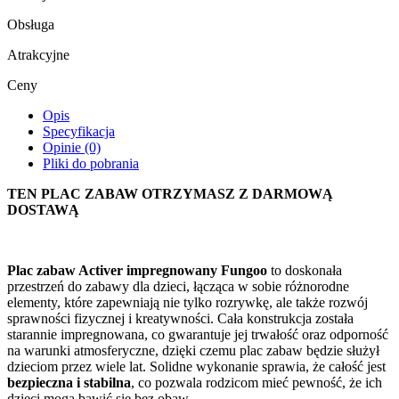
Obsługa
Atrakcyjne
Ceny
Opis
Specyfikacja
Opinie (0)
Pliki do pobrania
TEN PLAC ZABAW OTRZYMASZ Z DARMOWĄ
DOSTAWĄ
Plac zabaw Activer impregnowany Fungoo
to doskonała
przestrzeń do zabawy dla dzieci, łącząca w sobie różnorodne
elementy, które zapewniają nie tylko rozrywkę, ale także rozwój
sprawności fizycznej i kreatywności. Cała konstrukcja została
starannie impregnowana, co gwarantuje jej trwałość oraz odporność
na warunki atmosferyczne, dzięki czemu plac zabaw będzie służył
dzieciom przez wiele lat. Solidne wykonanie sprawia, że całość jest
bezpieczna i stabilna
, co pozwala rodzicom mieć pewność, że ich
dzieci mogą bawić się bez obaw.