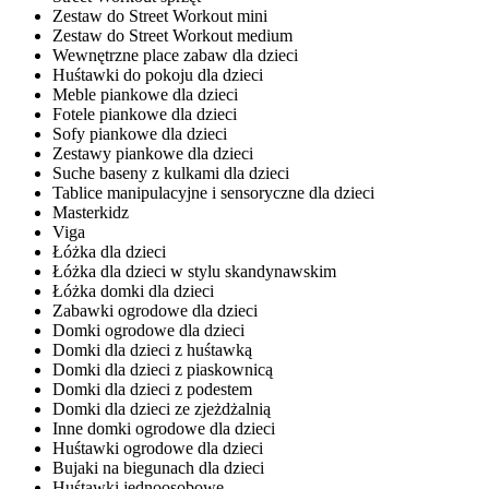
Zestaw do Street Workout mini
Zestaw do Street Workout medium
Wewnętrzne place zabaw dla dzieci
Huśtawki do pokoju dla dzieci
Meble piankowe dla dzieci
Fotele piankowe dla dzieci
Sofy piankowe dla dzieci
Zestawy piankowe dla dzieci
Suche baseny z kulkami dla dzieci
Tablice manipulacyjne i sensoryczne dla dzieci
Masterkidz
Viga
Łóżka dla dzieci
Łóżka dla dzieci w stylu skandynawskim
Łóżka domki dla dzieci
Zabawki ogrodowe dla dzieci
Domki ogrodowe dla dzieci
Domki dla dzieci z huśtawką
Domki dla dzieci z piaskownicą
Domki dla dzieci z podestem
Domki dla dzieci ze zjeżdżalnią
Inne domki ogrodowe dla dzieci
Huśtawki ogrodowe dla dzieci
Bujaki na biegunach dla dzieci
Huśtawki jednoosobowe