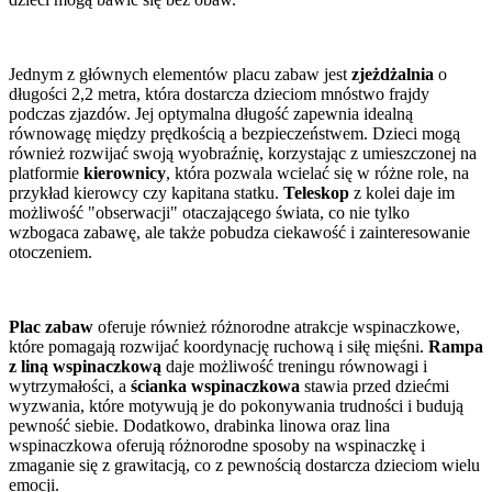
Jednym z głównych elementów placu zabaw jest
zjeżdżalnia
o
długości 2,2 metra, która dostarcza dzieciom mnóstwo frajdy
podczas zjazdów. Jej optymalna długość zapewnia idealną
równowagę między prędkością a bezpieczeństwem. Dzieci mogą
również rozwijać swoją wyobraźnię, korzystając z umieszczonej na
platformie
kierownicy
, która pozwala wcielać się w różne role, na
przykład kierowcy czy kapitana statku.
Teleskop
z kolei daje im
możliwość "obserwacji" otaczającego świata, co nie tylko
wzbogaca zabawę, ale także pobudza ciekawość i zainteresowanie
otoczeniem.
Plac zabaw
oferuje również różnorodne atrakcje wspinaczkowe,
które pomagają rozwijać koordynację ruchową i siłę mięśni.
Rampa
z liną wspinaczkową
daje możliwość treningu równowagi i
wytrzymałości, a
ścianka wspinaczkowa
stawia przed dziećmi
wyzwania, które motywują je do pokonywania trudności i budują
pewność siebie. Dodatkowo, drabinka linowa oraz lina
wspinaczkowa oferują różnorodne sposoby na wspinaczkę i
zmaganie się z grawitacją, co z pewnością dostarcza dzieciom wielu
emocji.