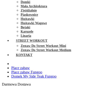
Domki
Mała Architektura
Zjeżdżalnie
Piaskownice
Huśtawki
Huśtawki Wagowe
Bujaki
Karuzele
Linaria
STREET WORKOUT
Zestaw Do Street Workout Mini
Zestaw Do Street Workout Medium
KONTAKT
Place zabaw
Place zabaw Fungoo
Domek My Side Teak Fungoo
Darmowa Dostawa