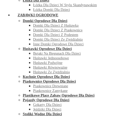
Łóżka Dla Dzieci
Łóżka Dla Dzieci W Stylu Skandynawskim
Łóżka Domki Dla Dzieci
ZABAWKI OGRODOWE
Domki Ogrodowe Dla Dzieci
Domki Dla Dzieci Z Huśtawką
Domki Dla Dzieci Z Piaskownicą
Domki Dla Dzieci Z Podestem
Domki Dla Dzieci Ze Zjeżdżalnią
Inne Domki Ogrodowe Dla Dzieci
Huśtawki Ogrodowe Dla Dzieci
Bujaki Na Biegunach Dla Dzieci
Huśtawki Jednoosobowe
Huśtawki Podwójne
Huśtawki Równoważne
Huśtawki Ze Zjeżdżalnią
Kuchnie Ogrodowe Dla Dzieci
Piaskownice Ogrodowe Dla Dzieci
Piaskownice Drewniane
Piaskownice Zamykane
Plastikowe Place Zabaw Ogrodowe Dla Dzieci
Pojazdy Ogrodowe Dla Dzieci
Gokarty Dla Dzieci
Jeździki Dla Dzieci
Stoliki Wodne Dla Dzieci