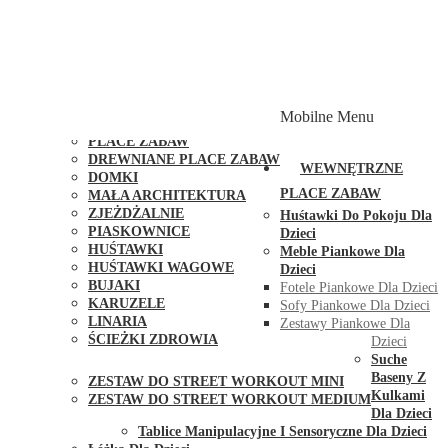
PLACE ZABAW Z PODWÓJNĄ HUŚTAWKĄ
PLACE ZABAW Z PIASKOWNICĄ
PLACE ZABAW Z DOMKIEM
PLACE ZABAW WSPINACZKOWE
PLACE ZABAW DOSTĘPNE W 48H
MODUŁY I AKCESORIA DO PLACÓW ZABAW
Mobilne Menu
PUBLICZNE
PLACE ZABAW
DREWNIANE PLACE ZABAW
WEWNĘTRZNE
DOMKI
PLACE ZABAW
MAŁA ARCHITEKTURA
ZJEŻDŻALNIE
Huśtawki Do Pokoju Dla
PIASKOWNICE
Dzieci
HUŚTAWKI
Meble Piankowe Dla
HUŚTAWKI WAGOWE
Dzieci
BUJAKI
Fotele Piankowe Dla Dzieci
KARUZELE
Sofy Piankowe Dla Dzieci
LINARIA
Zestawy Piankowe Dla
ŚCIEŻKI ZDROWIA
Dzieci
STREET WORKOUT
Suche
Baseny Z
ZESTAW DO STREET WORKOUT MINI
Kulkami
ZESTAW DO STREET WORKOUT MEDIUM
Dla Dzieci
KONTAKT
Tablice Manipulacyjne I Sensoryczne Dla Dzieci