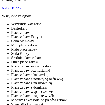
Obsługa Klienta
664 818 726
Wszystkie kategorie
Wszystkie kategorie
Bestsellery
Place zabaw
Place zabaw Fungoo
Seria Max-play
Mini place zabaw
Małe place zabaw
Seria Funky
Średnie place zabaw
Duże place zabaw
Place zabaw ze zjeżdżalnią
Place zabaw bez huśtawki
Place zabaw z huśtawką
Place zabaw z podwójną huśtawką
Place zabaw z piaskownicą
Place zabaw z domkiem
Place zabaw wspinaczkowe
Place zabaw dostępne w 48h
Moduły i akcesoria do placów zabaw
Street Workout sprzęt