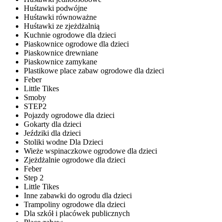
Huśtawki podwójne
Huśtawki równoważne
Huśtawki ze zjeżdżalnią
Kuchnie ogrodowe dla dzieci
Piaskownice ogrodowe dla dzieci
Piaskownice drewniane
Piaskownice zamykane
Plastikowe place zabaw ogrodowe dla dzieci
Feber
Little Tikes
Smoby
STEP2
Pojazdy ogrodowe dla dzieci
Gokarty dla dzieci
Jeździki dla dzieci
Stoliki wodne Dla Dzieci
Wieże wspinaczkowe ogrodowe dla dzieci
Zjeżdżalnie ogrodowe dla dzieci
Feber
Step 2
Little Tikes
Inne zabawki do ogrodu dla dzieci
Trampoliny ogrodowe dla dzieci
Dla szkół i placówek publicznych