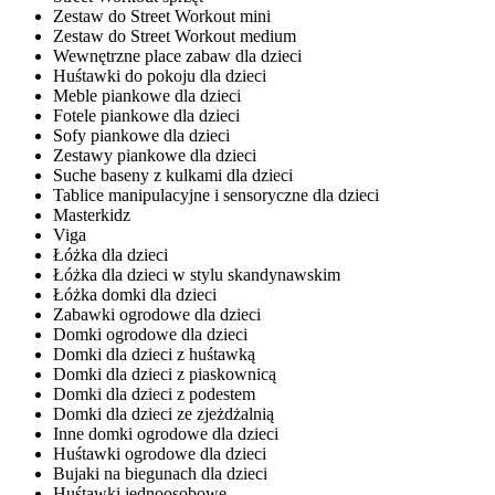
Zestaw do Street Workout mini
Zestaw do Street Workout medium
Wewnętrzne place zabaw dla dzieci
Huśtawki do pokoju dla dzieci
Meble piankowe dla dzieci
Fotele piankowe dla dzieci
Sofy piankowe dla dzieci
Zestawy piankowe dla dzieci
Suche baseny z kulkami dla dzieci
Tablice manipulacyjne i sensoryczne dla dzieci
Masterkidz
Viga
Łóżka dla dzieci
Łóżka dla dzieci w stylu skandynawskim
Łóżka domki dla dzieci
Zabawki ogrodowe dla dzieci
Domki ogrodowe dla dzieci
Domki dla dzieci z huśtawką
Domki dla dzieci z piaskownicą
Domki dla dzieci z podestem
Domki dla dzieci ze zjeżdżalnią
Inne domki ogrodowe dla dzieci
Huśtawki ogrodowe dla dzieci
Bujaki na biegunach dla dzieci
Huśtawki jednoosobowe