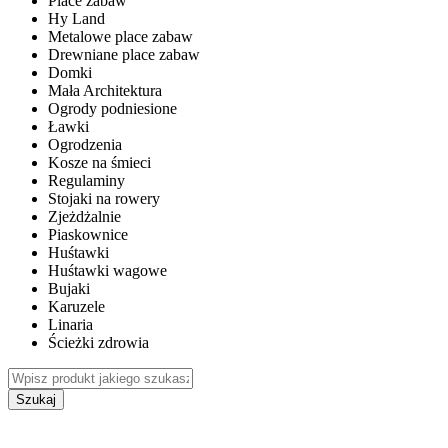
Place zabaw
Hy Land
Metalowe place zabaw
Drewniane place zabaw
Domki
Mała Architektura
Ogrody podniesione
Ławki
Ogrodzenia
Kosze na śmieci
Regulaminy
Stojaki na rowery
Zjeżdżalnie
Piaskownice
Huśtawki
Huśtawki wagowe
Bujaki
Karuzele
Linaria
Ścieżki zdrowia
Szukaj
WEWNĘTRZNE PLACE ZABAW