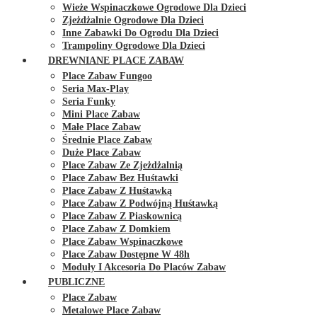
Wieże Wspinaczkowe Ogrodowe Dla Dzieci
Zjeżdżalnie Ogrodowe Dla Dzieci
Inne Zabawki Do Ogrodu Dla Dzieci
Trampoliny Ogrodowe Dla Dzieci
DREWNIANE PLACE ZABAW
Place Zabaw Fungoo
Seria Max-Play
Seria Funky
Mini Place Zabaw
Małe Place Zabaw
Średnie Place Zabaw
Duże Place Zabaw
Place Zabaw Ze Zjeżdżalnią
Place Zabaw Bez Huśtawki
Place Zabaw Z Huśtawką
Place Zabaw Z Podwójną Huśtawką
Place Zabaw Z Piaskownicą
Place Zabaw Z Domkiem
Place Zabaw Wspinaczkowe
Place Zabaw Dostępne W 48h
Moduły I Akcesoria Do Placów Zabaw
PUBLICZNE
Place Zabaw
Metalowe Place Zabaw