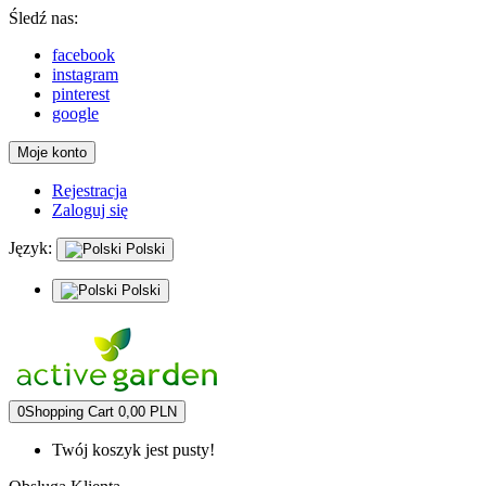
Śledź nas:
facebook
instagram
pinterest
google
Moje konto
Rejestracja
Zaloguj się
Język:
Polski
Polski
0
Shopping Cart
0,00 PLN
Twój koszyk jest pusty!