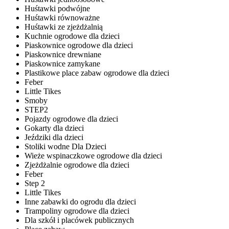
Huśtawki podwójne
Huśtawki równoważne
Huśtawki ze zjeżdżalnią
Kuchnie ogrodowe dla dzieci
Piaskownice ogrodowe dla dzieci
Piaskownice drewniane
Piaskownice zamykane
Plastikowe place zabaw ogrodowe dla dzieci
Feber
Little Tikes
Smoby
STEP2
Pojazdy ogrodowe dla dzieci
Gokarty dla dzieci
Jeździki dla dzieci
Stoliki wodne Dla Dzieci
Wieże wspinaczkowe ogrodowe dla dzieci
Zjeżdżalnie ogrodowe dla dzieci
Feber
Step 2
Little Tikes
Inne zabawki do ogrodu dla dzieci
Trampoliny ogrodowe dla dzieci
Dla szkół i placówek publicznych