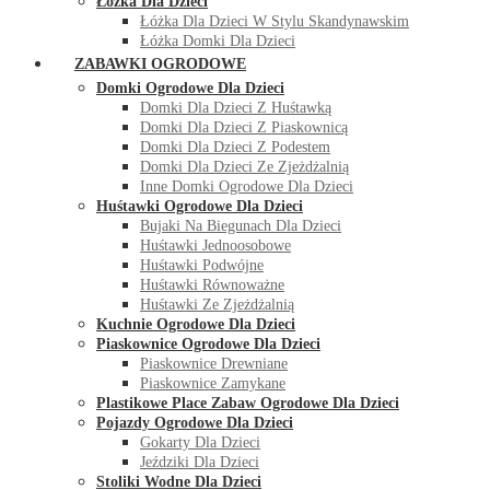
Łóżka Dla Dzieci
Łóżka Dla Dzieci W Stylu Skandynawskim
Łóżka Domki Dla Dzieci
ZABAWKI OGRODOWE
Domki Ogrodowe Dla Dzieci
Domki Dla Dzieci Z Huśtawką
Domki Dla Dzieci Z Piaskownicą
Domki Dla Dzieci Z Podestem
Domki Dla Dzieci Ze Zjeżdżalnią
Inne Domki Ogrodowe Dla Dzieci
Huśtawki Ogrodowe Dla Dzieci
Bujaki Na Biegunach Dla Dzieci
Huśtawki Jednoosobowe
Huśtawki Podwójne
Huśtawki Równoważne
Huśtawki Ze Zjeżdżalnią
Kuchnie Ogrodowe Dla Dzieci
Piaskownice Ogrodowe Dla Dzieci
Piaskownice Drewniane
Piaskownice Zamykane
Plastikowe Place Zabaw Ogrodowe Dla Dzieci
Pojazdy Ogrodowe Dla Dzieci
Gokarty Dla Dzieci
Jeździki Dla Dzieci
Stoliki Wodne Dla Dzieci