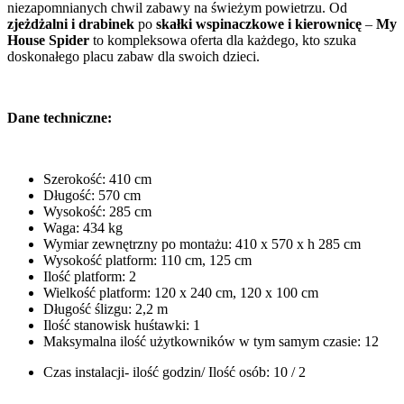
niezapomnianych chwil zabawy na świeżym powietrzu. Od
zjeżdżalni i drabinek
po
skałki wspinaczkowe i kierownicę
–
My
House Spider
to kompleksowa oferta dla każdego, kto szuka
doskonałego placu zabaw dla swoich dzieci.
Dane techniczne:
Szerokość: 410 cm
Długość: 570 cm
Wysokość: 285 cm
Waga: 434 kg
Wymiar zewnętrzny po montażu: 410 x 570 x h 285 cm
Wysokość platform: 110 cm, 125 cm
Ilość platform: 2
Wielkość platform: 120 x 240 cm, 120 x 100 cm
Długość ślizgu: 2,2 m
Ilość stanowisk huśtawki: 1
Maksymalna ilość użytkowników w tym samym czasie: 12
Czas instalacji- ilość godzin/ Ilość osób: 10 / 2