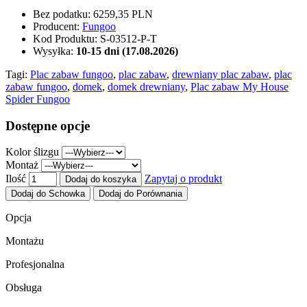
Bez podatku:
6259,35 PLN
Producent:
Fungoo
Kod Produktu:
S-03512-P-T
Wysyłka:
10-15 dni (17.08.2026)
Tagi:
Plac zabaw fungoo
,
plac zabaw
,
drewniany plac zabaw
,
plac
zabaw fungoo
,
domek
,
domek drewniany
,
Plac zabaw My House
Spider Fungoo
Dostępne opcje
Kolor ślizgu
Montaż
Ilość
Zapytaj o produkt
Dodaj do koszyka
Dodaj do Schowka
Dodaj do Porównania
Opcja
Montażu
Profesjonalna
Obsługa