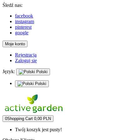
Śledź nas:
facebook
instagram
pinterest
google
Moje konto
Rejestracja
Zaloguj się
Język:
Polski
Polski
0
Shopping Cart
0,00 PLN
Twój koszyk jest pusty!