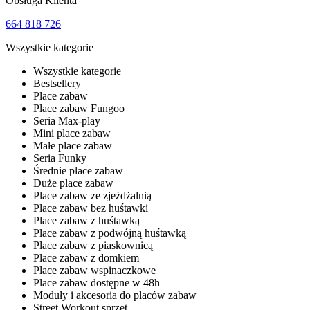
Obsługa Klienta
664 818 726
Wszystkie kategorie
Wszystkie kategorie
Bestsellery
Place zabaw
Place zabaw Fungoo
Seria Max-play
Mini place zabaw
Małe place zabaw
Seria Funky
Średnie place zabaw
Duże place zabaw
Place zabaw ze zjeżdżalnią
Place zabaw bez huśtawki
Place zabaw z huśtawką
Place zabaw z podwójną huśtawką
Place zabaw z piaskownicą
Place zabaw z domkiem
Place zabaw wspinaczkowe
Place zabaw dostępne w 48h
Moduły i akcesoria do placów zabaw
Street Workout sprzęt