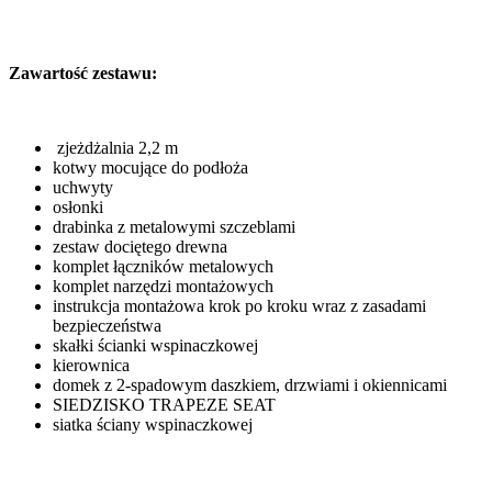
Zawartość zestawu:
zjeżdżalnia 2,2 m
kotwy mocujące do podłoża
uchwyty
osłonki
drabinka z metalowymi szczeblami
zestaw dociętego drewna
komplet łączników metalowych
komplet narzędzi montażowych
instrukcja montażowa krok po kroku wraz z zasadami
bezpieczeństwa
skałki ścianki wspinaczkowej
kierownica
domek z 2-spadowym daszkiem, drzwiami i okiennicami
SIEDZISKO TRAPEZE SEAT
siatka ściany wspinaczkowej