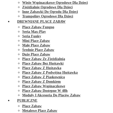
Wieże Wspinaczkowe Ogrodowe Dla Dzieci
Zjeżdżalnie Ogrodowe Dla Dzieci
Inne Zabawki Do Ogrodu Dla Dzieci
Trampoliny Ogrodowe Dla Dzieci
DREWNIANE PLACE ZABAW
Place Zabaw Fungoo
Seria Max-Play
Seria Funky
Mini Place Zabaw
Małe Place Zabaw
Średnie Place Zabaw
Duże Place Zabaw
Place Zabaw Ze Zjeżdżalnią
Place Zabaw Bez Huśtawki
Place Zabaw Z Huśtawką
Place Zabaw Z Podwójną Huśtawką
Place Zabaw Z Piaskownicą
Place Zabaw Z Domkiem
Place Zabaw Wspinaczkowe
Place Zabaw Dostępne W 48h
Moduły I Akcesoria Do Placów Zabaw
PUBLICZNE
Place Zabaw
Metalowe Place Zabaw