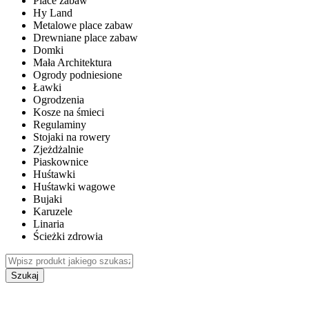
Place zabaw
Hy Land
Metalowe place zabaw
Drewniane place zabaw
Domki
Mała Architektura
Ogrody podniesione
Ławki
Ogrodzenia
Kosze na śmieci
Regulaminy
Stojaki na rowery
Zjeżdżalnie
Piaskownice
Huśtawki
Huśtawki wagowe
Bujaki
Karuzele
Linaria
Ścieżki zdrowia
Szukaj
WEWNĘTRZNE PLACE ZABAW