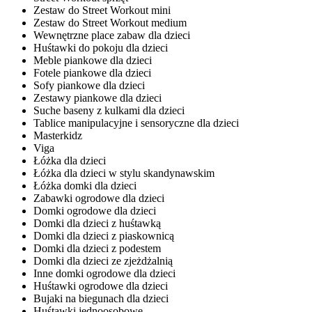
Zestaw do Street Workout mini
Zestaw do Street Workout medium
Wewnętrzne place zabaw dla dzieci
Huśtawki do pokoju dla dzieci
Meble piankowe dla dzieci
Fotele piankowe dla dzieci
Sofy piankowe dla dzieci
Zestawy piankowe dla dzieci
Suche baseny z kulkami dla dzieci
Tablice manipulacyjne i sensoryczne dla dzieci
Masterkidz
Viga
Łóżka dla dzieci
Łóżka dla dzieci w stylu skandynawskim
Łóżka domki dla dzieci
Zabawki ogrodowe dla dzieci
Domki ogrodowe dla dzieci
Domki dla dzieci z huśtawką
Domki dla dzieci z piaskownicą
Domki dla dzieci z podestem
Domki dla dzieci ze zjeżdżalnią
Inne domki ogrodowe dla dzieci
Huśtawki ogrodowe dla dzieci
Bujaki na biegunach dla dzieci
Huśtawki jednoosobowe