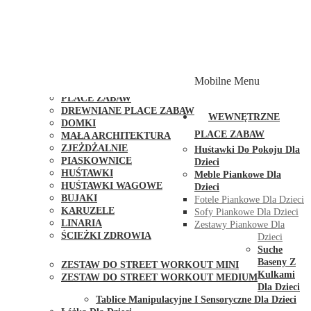
PLACE ZABAW Z PODWÓJNĄ HUŚTAWKĄ
PLACE ZABAW Z PIASKOWNICĄ
PLACE ZABAW Z DOMKIEM
PLACE ZABAW WSPINACZKOWE
PLACE ZABAW DOSTĘPNE W 48H
MODUŁY I AKCESORIA DO PLACÓW ZABAW
Mobilne Menu
PUBLICZNE
PLACE ZABAW
DREWNIANE PLACE ZABAW
WEWNĘTRZNE
DOMKI
PLACE ZABAW
MAŁA ARCHITEKTURA
ZJEŻDŻALNIE
Huśtawki Do Pokoju Dla
PIASKOWNICE
Dzieci
HUŚTAWKI
Meble Piankowe Dla
HUŚTAWKI WAGOWE
Dzieci
BUJAKI
Fotele Piankowe Dla Dzieci
KARUZELE
Sofy Piankowe Dla Dzieci
LINARIA
Zestawy Piankowe Dla
ŚCIEŻKI ZDROWIA
Dzieci
STREET WORKOUT
Suche
Baseny Z
ZESTAW DO STREET WORKOUT MINI
Kulkami
ZESTAW DO STREET WORKOUT MEDIUM
Dla Dzieci
KONTAKT
Tablice Manipulacyjne I Sensoryczne Dla Dzieci