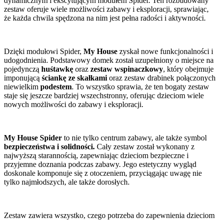
dynamicznym i ekscytującym modułem Spider. Ten rozbudowany
zestaw oferuje wiele możliwości zabawy i eksploracji, sprawiając,
że każda chwila spędzona na nim jest pełna radości i aktywności.
Dzięki modułowi Spider,
My House
zyskał nowe funkcjonalności i
udogodnienia. Podstawowy domek został uzupełniony o miejsce na
pojedynczą
huśtawkę
oraz
zestaw wspinaczkowy
, który obejmuje
imponującą
ściankę ze skałkami
oraz zestaw drabinek połączonych
niewielkim
podestem
. To wszystko sprawia, że ten bogaty zestaw
staje się jeszcze bardziej wszechstronny, oferując dzieciom wiele
nowych możliwości do zabawy i eksploracji.
My House Spider
to nie tylko centrum zabawy, ale także symbol
bezpieczeństwa i solidności.
Cały zestaw został wykonany z
najwyższą starannością, zapewniając dzieciom bezpieczne i
przyjemne doznania podczas zabawy. Jego estetyczny wygląd
doskonale komponuje się z otoczeniem, przyciągając uwagę nie
tylko najmłodszych, ale także dorosłych.
Zestaw zawiera wszystko, czego potrzeba do zapewnienia dzieciom