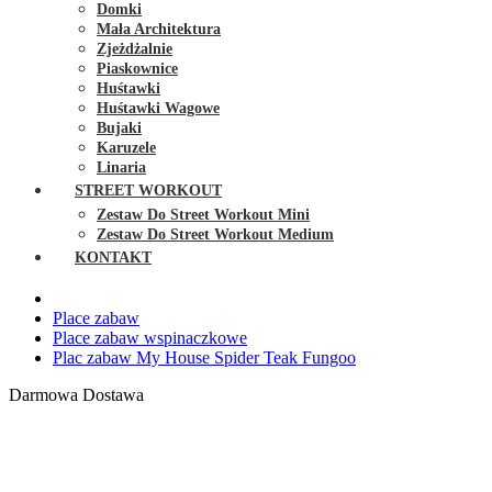
Domki
Mała Architektura
Zjeżdżalnie
Piaskownice
Huśtawki
Huśtawki Wagowe
Bujaki
Karuzele
Linaria
STREET WORKOUT
Zestaw Do Street Workout Mini
Zestaw Do Street Workout Medium
KONTAKT
Place zabaw
Place zabaw wspinaczkowe
Plac zabaw My House Spider Teak Fungoo
Darmowa Dostawa