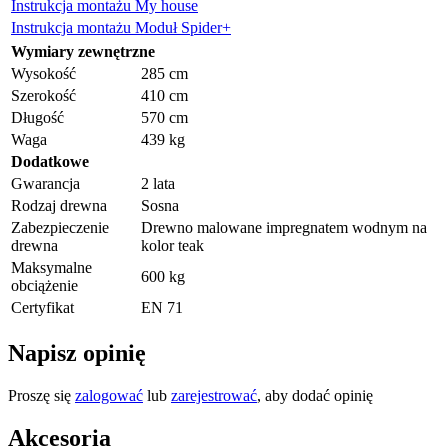
Instrukcja montażu My house
Instrukcja montażu Moduł Spider+
Wymiary zewnętrzne
Wysokość
285 cm
Szerokość
410 cm
Długość
570 cm
Waga
439 kg
Dodatkowe
Gwarancja
2 lata
Rodzaj drewna
Sosna
Zabezpieczenie
Drewno malowane impregnatem wodnym na
drewna
kolor teak
Maksymalne
600 kg
obciążenie
Certyfikat
EN 71
Napisz opinię
Proszę się
zalogować
lub
zarejestrować
, aby dodać opinię
Akcesoria