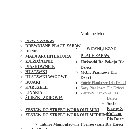
PLACE ZABAW Z PODWÓJNĄ HUŚTAWKĄ
PLACE ZABAW Z PIASKOWNICĄ
PLACE ZABAW Z DOMKIEM
PLACE ZABAW WSPINACZKOWE
PLACE ZABAW DOSTĘPNE W 48H
MODUŁY I AKCESORIA DO PLACÓW ZABAW
Mobilne Menu
PUBLICZNE
PLACE ZABAW
DREWNIANE PLACE ZABAW
WEWNĘTRZNE
DOMKI
PLACE ZABAW
MAŁA ARCHITEKTURA
ZJEŻDŻALNIE
Huśtawki Do Pokoju Dla
PIASKOWNICE
Dzieci
HUŚTAWKI
Meble Piankowe Dla
HUŚTAWKI WAGOWE
Dzieci
BUJAKI
Fotele Piankowe Dla Dzieci
KARUZELE
Sofy Piankowe Dla Dzieci
LINARIA
Zestawy Piankowe Dla
ŚCIEŻKI ZDROWIA
Dzieci
STREET WORKOUT
Suche
Baseny Z
ZESTAW DO STREET WORKOUT MINI
Kulkami
ZESTAW DO STREET WORKOUT MEDIUM
Dla Dzieci
KONTAKT
Tablice Manipulacyjne I Sensoryczne Dla Dzieci