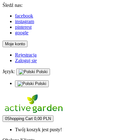
Śledź nas:
facebook
instagram
pinterest
google
Moje konto
Rejestracja
Zaloguj się
Język:
Polski
Polski
0
Shopping Cart
0,00 PLN
Twój koszyk jest pusty!