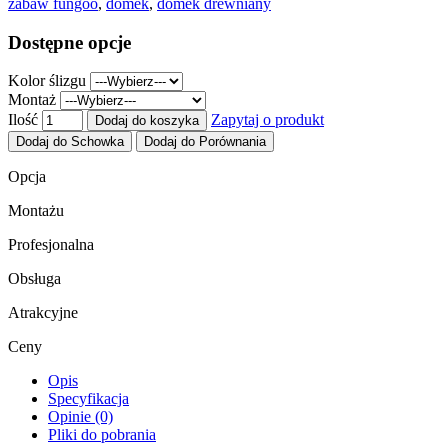
zabaw fungoo
,
domek
,
domek drewniany
Dostępne opcje
Kolor ślizgu
Montaż
Ilość
Zapytaj o produkt
Dodaj do koszyka
Dodaj do Schowka
Dodaj do Porównania
Opcja
Montażu
Profesjonalna
Obsługa
Atrakcyjne
Ceny
Opis
Specyfikacja
Opinie (0)
Pliki do pobrania