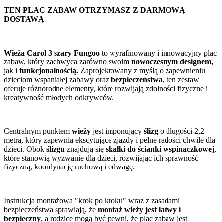
TEN PLAC ZABAW OTRZYMASZ Z DARMOWĄ
DOSTAWĄ
Wieża Carol 3 szary Fungoo
to wyrafinowany i innowacyjny plac
zabaw, który zachwyca zarówno swoim
nowoczesnym designem,
jak i
funkcjonalnością.
Zaprojektowany z myślą o zapewnieniu
dzieciom wspaniałej zabawy oraz
bezpieczeństwa
, ten zestaw
oferuje różnorodne elementy, które rozwijają zdolności fizyczne i
kreatywność młodych odkrywców.
Centralnym punktem
wieży
jest imponujący
ślizg
o długości 2,2
metra, który zapewnia ekscytujące zjazdy i pełne radości chwile dla
dzieci. Obok
ślizgu
znajdują się
skałki do ścianki wspinaczkowej
,
które stanowią wyzwanie dla dzieci, rozwijając ich sprawność
fizyczną, koordynację ruchową i odwagę.
Instrukcja montażowa "krok po kroku" wraz z zasadami
bezpieczeństwa sprawiają, że
montaż wieży jest łatwy i
bezpieczny
, a rodzice mogą być pewni, że plac zabaw jest