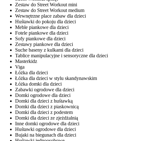
Zestaw do Street Workout mini
Zestaw do Street Workout medium
Wewnętrzne place zabaw dla dzieci
Huśtawki do pokoju dla dzieci
Meble piankowe dla dzieci
Fotele piankowe dla dzieci
Sofy piankowe dla dzieci
Zestawy piankowe dla dzieci
Suche baseny z kulkami dla dzieci
Tablice manipulacyjne i sensoryczne dla dzieci
Masterkidz
Viga
Łóżka dla dzieci
Łóżka dla dzieci w stylu skandynawskim
Łóżka domki dla dzieci
Zabawki ogrodowe dla dzieci
Domki ogrodowe dla dzieci
Domki dla dzieci z huśtawką
Domki dla dzieci z piaskownicą
Domki dla dzieci z podestem
Domki dla dzieci ze zjeżdżalnią
Inne domki ogrodowe dla dzieci
Huśtawki ogrodowe dla dzieci
Bujaki na biegunach dla dzieci
Huśtawki jednoosobowe