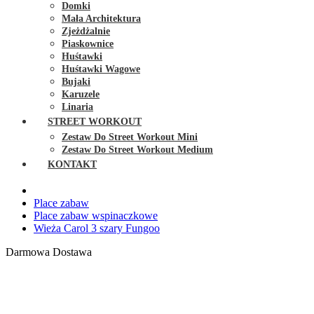
Domki
Mała Architektura
Zjeżdżalnie
Piaskownice
Huśtawki
Huśtawki Wagowe
Bujaki
Karuzele
Linaria
STREET WORKOUT
Zestaw Do Street Workout Mini
Zestaw Do Street Workout Medium
KONTAKT
Place zabaw
Place zabaw wspinaczkowe
Wieża Carol 3 szary Fungoo
Darmowa Dostawa