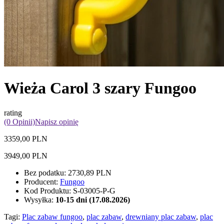
Wieża Carol 3 szary Fungoo
rating
(0 Opinii)
Napisz opinię
3359,00 PLN
3949,00 PLN
Bez podatku:
2730,89 PLN
Producent:
Fungoo
Kod Produktu:
S-03005-P-G
Wysyłka:
10-15 dni (17.08.2026)
Tagi:
Plac zabaw fungoo
,
plac zabaw
,
drewniany plac zabaw
,
plac