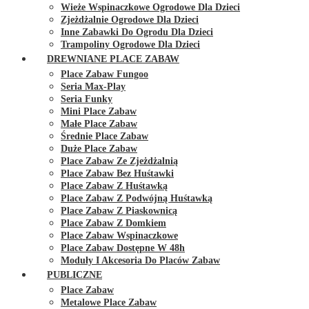
Wieże Wspinaczkowe Ogrodowe Dla Dzieci
Zjeżdżalnie Ogrodowe Dla Dzieci
Inne Zabawki Do Ogrodu Dla Dzieci
Trampoliny Ogrodowe Dla Dzieci
DREWNIANE PLACE ZABAW
Place Zabaw Fungoo
Seria Max-Play
Seria Funky
Mini Place Zabaw
Małe Place Zabaw
Średnie Place Zabaw
Duże Place Zabaw
Place Zabaw Ze Zjeżdżalnią
Place Zabaw Bez Huśtawki
Place Zabaw Z Huśtawką
Place Zabaw Z Podwójną Huśtawką
Place Zabaw Z Piaskownicą
Place Zabaw Z Domkiem
Place Zabaw Wspinaczkowe
Place Zabaw Dostępne W 48h
Moduły I Akcesoria Do Placów Zabaw
PUBLICZNE
Place Zabaw
Metalowe Place Zabaw