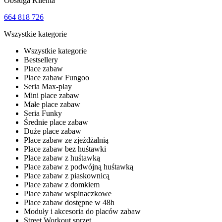
Obsługa Klienta
664 818 726
Wszystkie kategorie
Wszystkie kategorie
Bestsellery
Place zabaw
Place zabaw Fungoo
Seria Max-play
Mini place zabaw
Małe place zabaw
Seria Funky
Średnie place zabaw
Duże place zabaw
Place zabaw ze zjeżdżalnią
Place zabaw bez huśtawki
Place zabaw z huśtawką
Place zabaw z podwójną huśtawką
Place zabaw z piaskownicą
Place zabaw z domkiem
Place zabaw wspinaczkowe
Place zabaw dostępne w 48h
Moduły i akcesoria do placów zabaw
Street Workout sprzęt