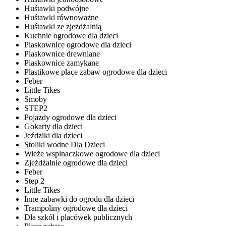
Huśtawki podwójne
Huśtawki równoważne
Huśtawki ze zjeżdżalnią
Kuchnie ogrodowe dla dzieci
Piaskownice ogrodowe dla dzieci
Piaskownice drewniane
Piaskownice zamykane
Plastikowe place zabaw ogrodowe dla dzieci
Feber
Little Tikes
Smoby
STEP2
Pojazdy ogrodowe dla dzieci
Gokarty dla dzieci
Jeździki dla dzieci
Stoliki wodne Dla Dzieci
Wieże wspinaczkowe ogrodowe dla dzieci
Zjeżdżalnie ogrodowe dla dzieci
Feber
Step 2
Little Tikes
Inne zabawki do ogrodu dla dzieci
Trampoliny ogrodowe dla dzieci
Dla szkół i placówek publicznych