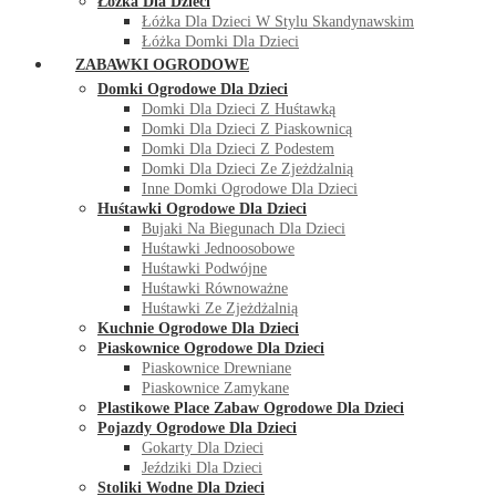
Łóżka Dla Dzieci
Łóżka Dla Dzieci W Stylu Skandynawskim
Łóżka Domki Dla Dzieci
ZABAWKI OGRODOWE
Domki Ogrodowe Dla Dzieci
Domki Dla Dzieci Z Huśtawką
Domki Dla Dzieci Z Piaskownicą
Domki Dla Dzieci Z Podestem
Domki Dla Dzieci Ze Zjeżdżalnią
Inne Domki Ogrodowe Dla Dzieci
Huśtawki Ogrodowe Dla Dzieci
Bujaki Na Biegunach Dla Dzieci
Huśtawki Jednoosobowe
Huśtawki Podwójne
Huśtawki Równoważne
Huśtawki Ze Zjeżdżalnią
Kuchnie Ogrodowe Dla Dzieci
Piaskownice Ogrodowe Dla Dzieci
Piaskownice Drewniane
Piaskownice Zamykane
Plastikowe Place Zabaw Ogrodowe Dla Dzieci
Pojazdy Ogrodowe Dla Dzieci
Gokarty Dla Dzieci
Jeździki Dla Dzieci
Stoliki Wodne Dla Dzieci