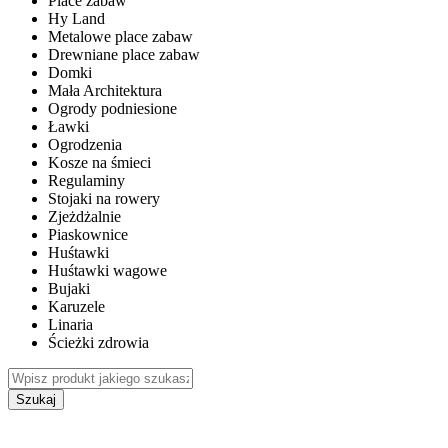
Place zabaw
Hy Land
Metalowe place zabaw
Drewniane place zabaw
Domki
Mała Architektura
Ogrody podniesione
Ławki
Ogrodzenia
Kosze na śmieci
Regulaminy
Stojaki na rowery
Zjeżdżalnie
Piaskownice
Huśtawki
Huśtawki wagowe
Bujaki
Karuzele
Linaria
Ścieżki zdrowia
Szukaj
WEWNĘTRZNE PLACE ZABAW