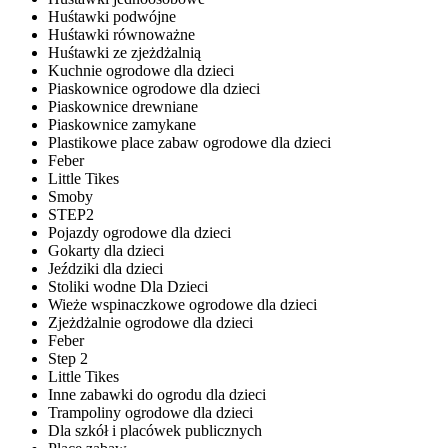
Huśtawki podwójne
Huśtawki równoważne
Huśtawki ze zjeżdżalnią
Kuchnie ogrodowe dla dzieci
Piaskownice ogrodowe dla dzieci
Piaskownice drewniane
Piaskownice zamykane
Plastikowe place zabaw ogrodowe dla dzieci
Feber
Little Tikes
Smoby
STEP2
Pojazdy ogrodowe dla dzieci
Gokarty dla dzieci
Jeździki dla dzieci
Stoliki wodne Dla Dzieci
Wieże wspinaczkowe ogrodowe dla dzieci
Zjeżdżalnie ogrodowe dla dzieci
Feber
Step 2
Little Tikes
Inne zabawki do ogrodu dla dzieci
Trampoliny ogrodowe dla dzieci
Dla szkół i placówek publicznych