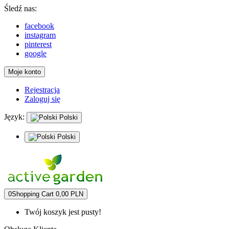
Śledź nas:
facebook
instagram
pinterest
google
Moje konto
Rejestracja
Zaloguj się
Język:
Polski
Polski
0
Shopping Cart
0,00 PLN
Twój koszyk jest pusty!