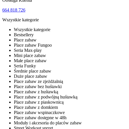
Obsługa Klienta
664 818 726
Wszystkie kategorie
Wszystkie kategorie
Bestsellery
Place zabaw
Place zabaw Fungoo
Seria Max-play
Mini place zabaw
Małe place zabaw
Seria Funky
Średnie place zabaw
Duże place zabaw
Place zabaw ze zjeżdżalnią
Place zabaw bez huśtawki
Place zabaw z huśtawką
Place zabaw z podwójną huśtawką
Place zabaw z piaskownicą
Place zabaw z domkiem
Place zabaw wspinaczkowe
Place zabaw dostępne w 48h
Moduły i akcesoria do placów zabaw
Street Workout sprzęt