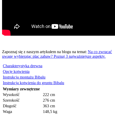
Zapoznaj się z naszym artykułem na blogu na temat:
Na co zwracać
uwagę wybierając plac zabaw? Poznaj 3 najważniejsze aspekty.
Charakterystyka drewna
Opcje kotwienia
Instrukcja montażu Bibalu
Instrukcja kotwienia do gruntu Bibalu
Wymiary zewnętrzne
Wysokość
222 cm
Szerokość
276 cm
Długość
363 cm
Waga
148,5 kg