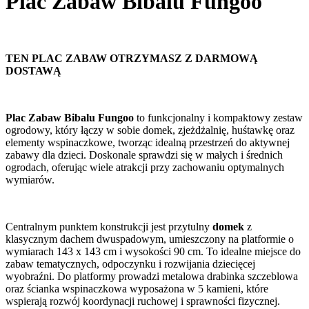
Plac Zabaw Bibalu Fungoo
TEN PLAC ZABAW OTRZYMASZ Z DARMOWĄ
DOSTAWĄ
Plac Zabaw Bibalu Fungoo
to funkcjonalny i kompaktowy zestaw
ogrodowy, który łączy w sobie domek, zjeżdżalnię, huśtawkę oraz
elementy wspinaczkowe, tworząc idealną przestrzeń do aktywnej
zabawy dla dzieci. Doskonale sprawdzi się w małych i średnich
ogrodach, oferując wiele atrakcji przy zachowaniu optymalnych
wymiarów.
Centralnym punktem konstrukcji jest przytulny
domek
z
klasycznym dachem dwuspadowym, umieszczony na platformie o
wymiarach 143 x 143 cm i wysokości 90 cm. To idealne miejsce do
zabaw tematycznych, odpoczynku i rozwijania dziecięcej
wyobraźni. Do platformy prowadzi metalowa drabinka szczeblowa
oraz ścianka wspinaczkowa wyposażona w 5 kamieni, które
wspierają rozwój koordynacji ruchowej i sprawności fizycznej.