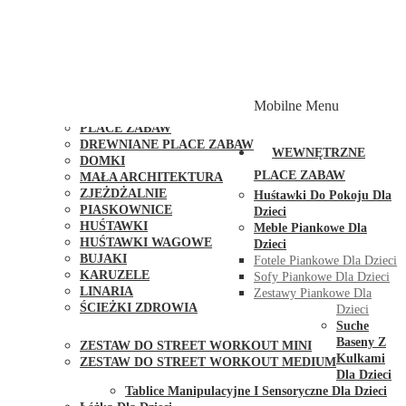
PLACE ZABAW Z PODWÓJNĄ HUŚTAWKĄ
PLACE ZABAW Z PIASKOWNICĄ
PLACE ZABAW Z DOMKIEM
PLACE ZABAW WSPINACZKOWE
PLACE ZABAW DOSTĘPNE W 48H
MODUŁY I AKCESORIA DO PLACÓW ZABAW
Mobilne Menu
PUBLICZNE
PLACE ZABAW
DREWNIANE PLACE ZABAW
WEWNĘTRZNE
DOMKI
PLACE ZABAW
MAŁA ARCHITEKTURA
ZJEŻDŻALNIE
Huśtawki Do Pokoju Dla
PIASKOWNICE
Dzieci
HUŚTAWKI
Meble Piankowe Dla
HUŚTAWKI WAGOWE
Dzieci
BUJAKI
Fotele Piankowe Dla Dzieci
KARUZELE
Sofy Piankowe Dla Dzieci
LINARIA
Zestawy Piankowe Dla
ŚCIEŻKI ZDROWIA
Dzieci
STREET WORKOUT
Suche
Baseny Z
ZESTAW DO STREET WORKOUT MINI
Kulkami
ZESTAW DO STREET WORKOUT MEDIUM
Dla Dzieci
KONTAKT
Tablice Manipulacyjne I Sensoryczne Dla Dzieci