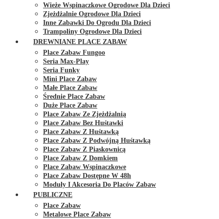
Wieże Wspinaczkowe Ogrodowe Dla Dzieci
Zjeżdżalnie Ogrodowe Dla Dzieci
Inne Zabawki Do Ogrodu Dla Dzieci
Trampoliny Ogrodowe Dla Dzieci
DREWNIANE PLACE ZABAW
Place Zabaw Fungoo
Seria Max-Play
Seria Funky
Mini Place Zabaw
Małe Place Zabaw
Średnie Place Zabaw
Duże Place Zabaw
Place Zabaw Ze Zjeżdżalnią
Place Zabaw Bez Huśtawki
Place Zabaw Z Huśtawką
Place Zabaw Z Podwójną Huśtawką
Place Zabaw Z Piaskownicą
Place Zabaw Z Domkiem
Place Zabaw Wspinaczkowe
Place Zabaw Dostępne W 48h
Moduły I Akcesoria Do Placów Zabaw
PUBLICZNE
Place Zabaw
Metalowe Place Zabaw