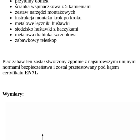
przytulny domek
ścianka wspinaczkowa z 5 kamieniami
zestaw narzędzi montażowych
instrukcja montażu krok po kroku
metalowe łączniki huśtawki
siedzisko huśtawki z haczykami
metalowa drabinka szczeblowa
zabawkowy teleskop
Plac zabaw ten został stworzony zgodnie z najsurowszymi unijnymi
normami bezpieczeństwa i został przetestowany pod kątem
certyfikatu
EN71.
Wymiary: