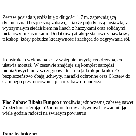
Zestaw posiada zjeżdżalnię o długości 1,7 m, zapewniającą
dynamiczną i bezpieczną zabawę, a także pojedynczą huśtawkę z
wytrzymałym siedziskiem na linach z haczykami oraz solidnymi
metalowymi łącznikami. Dodatkową atrakcję stanowi zabawkowy
teleskop, który pobudza kreatywność i zachęca do odgrywania ról.
Konstrukcja wykonana jest z wstępnie przyciętego drewna, co
ułatwia montaż. W zestawie znajduje się komplet narzędzi
montażowych oraz szczegółowa instrukcja krok po kroku. O
bezpieczeństwo dbają uchwyty, nasadki ochronne oraz 6 kotew do
stabilnego przymocowania placu zabaw do podłoża.
Plac Zabaw Bibalu Fungoo
umożliwia jednoczesną zabawę nawet
7 dzieciom, oferując różnorodne formy aktywności i gwarantując
wiele godzin radości na świeżym powietrzu.
Dane techniczne: