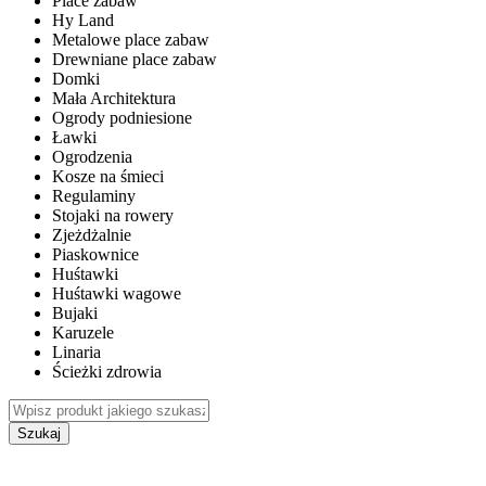
Place zabaw
Hy Land
Metalowe place zabaw
Drewniane place zabaw
Domki
Mała Architektura
Ogrody podniesione
Ławki
Ogrodzenia
Kosze na śmieci
Regulaminy
Stojaki na rowery
Zjeżdżalnie
Piaskownice
Huśtawki
Huśtawki wagowe
Bujaki
Karuzele
Linaria
Ścieżki zdrowia
Szukaj
WEWNĘTRZNE PLACE ZABAW