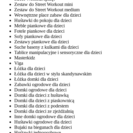
Zestaw do Street Workout mini
Zestaw do Street Workout medium
Wewnętrzne place zabaw dla dzieci
Huśtawki do pokoju dla dzieci
Meble piankowe dla dzieci
Fotele piankowe dla dzieci
Sofy piankowe dla dzieci
Zestawy piankowe dla dzieci
Suche baseny z kulkami dla dzieci
Tablice manipulacyjne i sensoryczne dla dzieci
Masterkidz
Viga
Łóżka dla dzieci
Łóżka dla dzieci w stylu skandynawskim
Łóżka domki dla dzieci
Zabawki ogrodowe dla dzieci
Domki ogrodowe dla dzieci
Domki dla dzieci z huśtawką
Domki dla dzieci z piaskownicą
Domki dla dzieci z podestem
Domki dla dzieci ze zjeżdżalnią
Inne domki ogrodowe dla dzieci
Huśtawki ogrodowe dla dzieci
Bujaki na biegunach dla dzieci
Huśtawki jednoosobowe