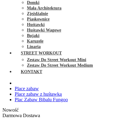
Domki
Mała Architektura
Zjeżdżalnie
Piaskownice
Huśtawki
Huśtawki Wagowe
Bujaki
Karuzele
Linaria
STREET WORKOUT
Zestaw Do Street Workout Mini
Zestaw Do Street Workout Medium
KONTAKT
Place zabaw
Place zabaw z huśtawką
Plac Zabaw Bibalu Fungoo
Nowość
Darmowa Dostawa