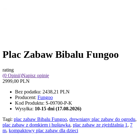
Plac Zabaw Bibalu Fungoo
rating
(0 Opinii)
Napisz opinię
2999,00 PLN
Bez podatku:
2438,21 PLN
Producent:
Fungoo
Kod Produktu:
S-09700-P-K
Wysyłka:
10-15 dni (17.08.2026)
Tagi:
plac zabaw Bibalu Fungoo
,
drewniany plac zabaw do ogrodu
,
plac zabaw z domkiem i huśtawką
,
plac zabaw ze zjeżdżalnią 1
,
7
m
,
kompaktowy plac zabaw dla dzieci