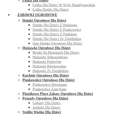
Łóżka Dla Dzieci
Łóżka Dla Dzieci W Stylu Skandynawskim
Łóżka Domki Dla Dzieci
ZABAWKI OGRODOWE
Domki Ogrodowe Dla Dzieci
Domki Dla Dzieci Z Huśtawką
Domki Dla Dzieci Z Piaskownicą
Domki Dla Dzieci Z Podestem
Domki Dla Dzieci Ze Zjeżdżalnią
Inne Domki Ogrodowe Dla Dzieci
Huśtawki Ogrodowe Dla Dzieci
Bujaki Na Biegunach Dla Dzieci
Huśtawki Jednoosobowe
Huśtawki Podwójne
Huśtawki Równoważne
Huśtawki Ze Zjeżdżalnią
Kuchnie Ogrodowe Dla Dzieci
Piaskownice Ogrodowe Dla Dzieci
Piaskownice Drewniane
Piaskownice Zamykane
Plastikowe Place Zabaw Ogrodowe Dla Dzieci
Pojazdy Ogrodowe Dla Dzieci
Gokarty Dla Dzieci
Jeździki Dla Dzieci
Stoliki Wodne Dla Dzieci