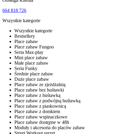
Obsługa Klienta
664 818 726
Wszystkie kategorie
Wszystkie kategorie
Bestsellery
Place zabaw
Place zabaw Fungoo
Seria Max-play
Mini place zabaw
Małe place zabaw
Seria Funky
Średnie place zabaw
Duże place zabaw
Place zabaw ze zjeżdżalnią
Place zabaw bez huśtawki
Place zabaw z huśtawką
Place zabaw z podwójną huśtawką
Place zabaw z piaskownicą
Place zabaw z domkiem
Place zabaw wspinaczkowe
Place zabaw dostępne w 48h
Moduły i akcesoria do placów zabaw
Street Workout sprzęt