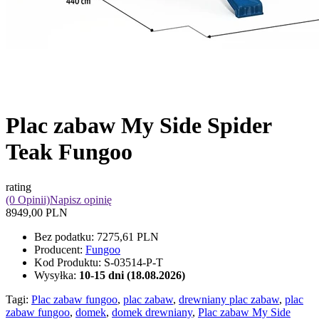
Plac zabaw My Side Spider
Teak Fungoo
rating
(0 Opinii)
Napisz opinię
8949,00 PLN
Bez podatku:
7275,61 PLN
Producent:
Fungoo
Kod Produktu:
S-03514-P-T
Wysyłka:
10-15 dni (18.08.2026)
Tagi:
Plac zabaw fungoo
,
plac zabaw
,
drewniany plac zabaw
,
plac
zabaw fungoo
,
domek
,
domek drewniany
,
Plac zabaw My Side