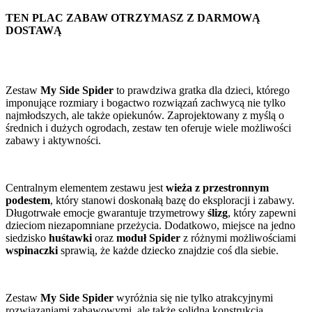
TEN PLAC ZABAW OTRZYMASZ Z DARMOWĄ
DOSTAWĄ
Zestaw
My Side Spider
to prawdziwa gratka dla dzieci, którego
imponujące rozmiary i bogactwo rozwiązań zachwycą nie tylko
najmłodszych, ale także opiekunów. Zaprojektowany z myślą o
średnich i dużych ogrodach, zestaw ten oferuje wiele możliwości
zabawy i aktywności.
Centralnym elementem zestawu jest
wieża z przestronnym
podestem
, który stanowi doskonałą bazę do eksploracji i zabawy.
Długotrwałe emocje gwarantuje trzymetrowy
ślizg
, który zapewni
dzieciom niezapomniane przeżycia. Dodatkowo, miejsce na jedno
siedzisko
huśtawki
oraz
moduł Spider
z różnymi możliwościami
wspinaczki
sprawią, że każde dziecko znajdzie coś dla siebie.
Zestaw
My Side Spider
wyróżnia się nie tylko atrakcyjnymi
rozwiązaniami zabawowymi, ale także solidną konstrukcją,