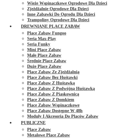
Wieże Wspinaczkowe Ogrodowe Dla Dzieci
Zjeżdżalnie Ogrodowe Dla Dzieci
Inne Zabawki Do Ogrodu Dla Dzieci
Trampoliny Ogrodowe Dla Dzieci
DREWNIANE PLACE ZABAW
Place Zabaw Fungoo
Seria Max-Play
Seria Funky
Mini Place Zabaw
Małe Place Zabaw
Średnie Place Zabaw
Duże Place Zabaw
Place Zabaw Ze Zjeżdżalnią
Place Zabaw Bez Huśtawki
Place Zabaw Z Huśtawką
Place Zabaw Z Podwójną Huśtawką
Place Zabaw Z Piaskownicą
Place Zabaw Z Domkiem
Place Zabaw Wspinaczkowe
Place Zabaw Dostępne W 48h
Moduły I Akcesoria Do Placów Zabaw
PUBLICZNE
Place Zabaw
Metalowe Place Zabaw