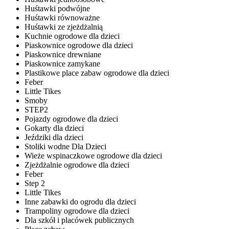
Huśtawki podwójne
Huśtawki równoważne
Huśtawki ze zjeżdżalnią
Kuchnie ogrodowe dla dzieci
Piaskownice ogrodowe dla dzieci
Piaskownice drewniane
Piaskownice zamykane
Plastikowe place zabaw ogrodowe dla dzieci
Feber
Little Tikes
Smoby
STEP2
Pojazdy ogrodowe dla dzieci
Gokarty dla dzieci
Jeździki dla dzieci
Stoliki wodne Dla Dzieci
Wieże wspinaczkowe ogrodowe dla dzieci
Zjeżdżalnie ogrodowe dla dzieci
Feber
Step 2
Little Tikes
Inne zabawki do ogrodu dla dzieci
Trampoliny ogrodowe dla dzieci
Dla szkół i placówek publicznych