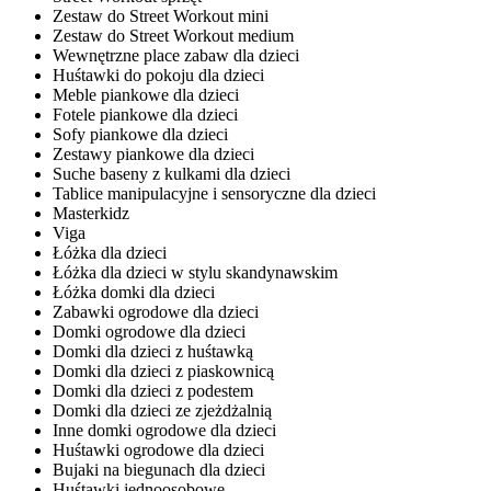
Zestaw do Street Workout mini
Zestaw do Street Workout medium
Wewnętrzne place zabaw dla dzieci
Huśtawki do pokoju dla dzieci
Meble piankowe dla dzieci
Fotele piankowe dla dzieci
Sofy piankowe dla dzieci
Zestawy piankowe dla dzieci
Suche baseny z kulkami dla dzieci
Tablice manipulacyjne i sensoryczne dla dzieci
Masterkidz
Viga
Łóżka dla dzieci
Łóżka dla dzieci w stylu skandynawskim
Łóżka domki dla dzieci
Zabawki ogrodowe dla dzieci
Domki ogrodowe dla dzieci
Domki dla dzieci z huśtawką
Domki dla dzieci z piaskownicą
Domki dla dzieci z podestem
Domki dla dzieci ze zjeżdżalnią
Inne domki ogrodowe dla dzieci
Huśtawki ogrodowe dla dzieci
Bujaki na biegunach dla dzieci
Huśtawki jednoosobowe