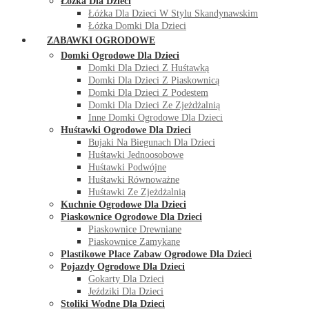
Łóżka Dla Dzieci
Łóżka Dla Dzieci W Stylu Skandynawskim
Łóżka Domki Dla Dzieci
ZABAWKI OGRODOWE
Domki Ogrodowe Dla Dzieci
Domki Dla Dzieci Z Huśtawką
Domki Dla Dzieci Z Piaskownicą
Domki Dla Dzieci Z Podestem
Domki Dla Dzieci Ze Zjeżdżalnią
Inne Domki Ogrodowe Dla Dzieci
Huśtawki Ogrodowe Dla Dzieci
Bujaki Na Biegunach Dla Dzieci
Huśtawki Jednoosobowe
Huśtawki Podwójne
Huśtawki Równoważne
Huśtawki Ze Zjeżdżalnią
Kuchnie Ogrodowe Dla Dzieci
Piaskownice Ogrodowe Dla Dzieci
Piaskownice Drewniane
Piaskownice Zamykane
Plastikowe Place Zabaw Ogrodowe Dla Dzieci
Pojazdy Ogrodowe Dla Dzieci
Gokarty Dla Dzieci
Jeździki Dla Dzieci
Stoliki Wodne Dla Dzieci