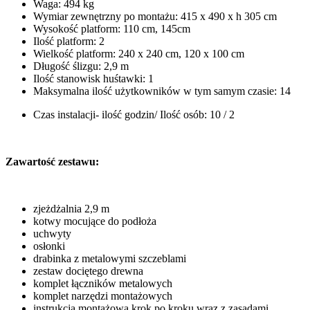
Waga: 494 kg
Wymiar zewnętrzny po montażu: 415 x 490 x h 305 cm
Wysokość platform: 110 cm, 145cm
Ilość platform: 2
Wielkość platform: 240 x 240 cm, 120 x 100 cm
Długość ślizgu: 2,9 m
Ilość stanowisk huśtawki: 1
Maksymalna ilość użytkowników w tym samym czasie: 14
Czas instalacji- ilość godzin/ Ilość osób: 10 / 2
Zawartość zestawu:
zjeżdżalnia 2,9 m
kotwy mocujące do podłoża
uchwyty
osłonki
drabinka z metalowymi szczeblami
zestaw dociętego drewna
komplet łączników metalowych
komplet narzędzi montażowych
instrukcja montażowa krok po kroku wraz z zasadami