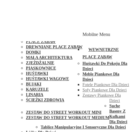
PLACE ZABAW Z PODWÓJNĄ HUŚTAWKĄ
PLACE ZABAW Z PIASKOWNICĄ
PLACE ZABAW Z DOMKIEM
PLACE ZABAW WSPINACZKOWE
PLACE ZABAW DOSTĘPNE W 48H
MODUŁY I AKCESORIA DO PLACÓW ZABAW
Mobilne Menu
PUBLICZNE
PLACE ZABAW
DREWNIANE PLACE ZABAW
WEWNĘTRZNE
DOMKI
PLACE ZABAW
MAŁA ARCHITEKTURA
ZJEŻDŻALNIE
Huśtawki Do Pokoju Dla
PIASKOWNICE
Dzieci
HUŚTAWKI
Meble Piankowe Dla
HUŚTAWKI WAGOWE
Dzieci
BUJAKI
Fotele Piankowe Dla Dzieci
KARUZELE
Sofy Piankowe Dla Dzieci
LINARIA
Zestawy Piankowe Dla
ŚCIEŻKI ZDROWIA
Dzieci
STREET WORKOUT
Suche
Baseny Z
ZESTAW DO STREET WORKOUT MINI
Kulkami
ZESTAW DO STREET WORKOUT MEDIUM
Dla Dzieci
KONTAKT
Tablice Manipulacyjne I Sensoryczne Dla Dzieci