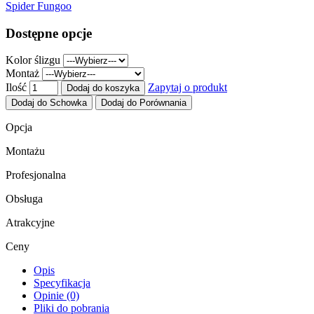
Spider Fungoo
Dostępne opcje
Kolor ślizgu
Montaż
Ilość
Zapytaj o produkt
Dodaj do koszyka
Dodaj do Schowka
Dodaj do Porównania
Opcja
Montażu
Profesjonalna
Obsługa
Atrakcyjne
Ceny
Opis
Specyfikacja
Opinie (0)
Pliki do pobrania