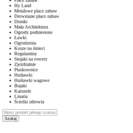
Place zabaw
Hy Land
Metalowe place zabaw
Drewniane place zabaw
Domki
Mała Architektura
Ogrody podniesione
Ławki
Ogrodzenia
Kosze na śmieci
Regulaminy
Stojaki na rowery
Zjeżdżalnie
Piaskownice
Huśtawki
Huśtawki wagowe
Bujaki
Karuzele
Linaria
Ścieżki zdrowia
Szukaj
WEWNĘTRZNE PLACE ZABAW