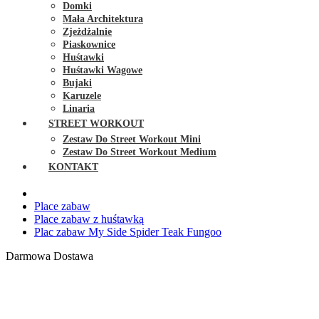
Domki
Mała Architektura
Zjeżdżalnie
Piaskownice
Huśtawki
Huśtawki Wagowe
Bujaki
Karuzele
Linaria
STREET WORKOUT
Zestaw Do Street Workout Mini
Zestaw Do Street Workout Medium
KONTAKT
Place zabaw
Place zabaw z huśtawką
Plac zabaw My Side Spider Teak Fungoo
Darmowa Dostawa