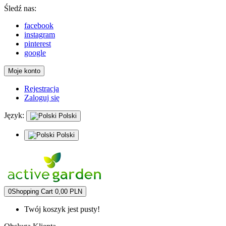
Śledź nas:
facebook
instagram
pinterest
google
Moje konto
Rejestracja
Zaloguj się
Język:
Polski
Polski
0
Shopping Cart
0,00 PLN
Twój koszyk jest pusty!