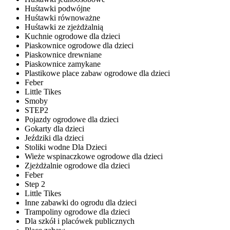
Huśtawki podwójne
Huśtawki równoważne
Huśtawki ze zjeżdżalnią
Kuchnie ogrodowe dla dzieci
Piaskownice ogrodowe dla dzieci
Piaskownice drewniane
Piaskownice zamykane
Plastikowe place zabaw ogrodowe dla dzieci
Feber
Little Tikes
Smoby
STEP2
Pojazdy ogrodowe dla dzieci
Gokarty dla dzieci
Jeździki dla dzieci
Stoliki wodne Dla Dzieci
Wieże wspinaczkowe ogrodowe dla dzieci
Zjeżdżalnie ogrodowe dla dzieci
Feber
Step 2
Little Tikes
Inne zabawki do ogrodu dla dzieci
Trampoliny ogrodowe dla dzieci
Dla szkół i placówek publicznych