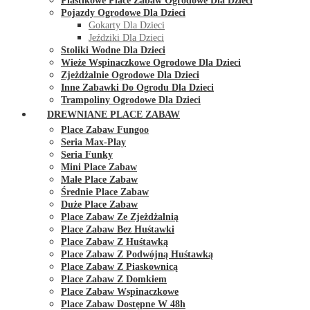
Plastikowe Place Zabaw Ogrodowe Dla Dzieci
Pojazdy Ogrodowe Dla Dzieci
Gokarty Dla Dzieci
Jeździki Dla Dzieci
Stoliki Wodne Dla Dzieci
Wieże Wspinaczkowe Ogrodowe Dla Dzieci
Zjeżdżalnie Ogrodowe Dla Dzieci
Inne Zabawki Do Ogrodu Dla Dzieci
Trampoliny Ogrodowe Dla Dzieci
DREWNIANE PLACE ZABAW
Place Zabaw Fungoo
Seria Max-Play
Seria Funky
Mini Place Zabaw
Małe Place Zabaw
Średnie Place Zabaw
Duże Place Zabaw
Place Zabaw Ze Zjeżdżalnią
Place Zabaw Bez Huśtawki
Place Zabaw Z Huśtawką
Place Zabaw Z Podwójną Huśtawką
Place Zabaw Z Piaskownicą
Place Zabaw Z Domkiem
Place Zabaw Wspinaczkowe
Place Zabaw Dostępne W 48h