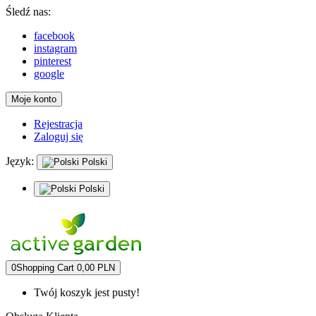
Śledź nas:
facebook
instagram
pinterest
google
Moje konto
Rejestracja
Zaloguj się
Język:
Polski
Polski
0
Shopping Cart
0,00 PLN
Twój koszyk jest pusty!