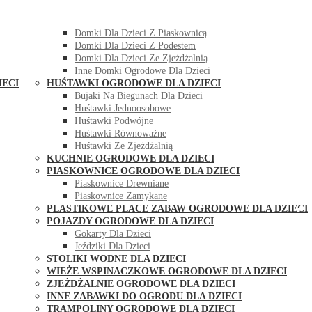
DOMKI OGRODOWE DLA DZIECI
Domki Dla Dzieci Z Huśtawką
Domki Dla Dzieci Z Piaskownicą
Domki Dla Dzieci Z Podestem
Domki Dla Dzieci Ze Zjeżdżalnią
Inne Domki Ogrodowe Dla Dzieci
IECI
HUŚTAWKI OGRODOWE DLA DZIECI
Bujaki Na Biegunach Dla Dzieci
Huśtawki Jednoosobowe
Huśtawki Podwójne
Huśtawki Równoważne
Huśtawki Ze Zjeżdżalnią
KUCHNIE OGRODOWE DLA DZIECI
PIASKOWNICE OGRODOWE DLA DZIECI
Piaskownice Drewniane
Piaskownice Zamykane
PLASTIKOWE PLACE ZABAW OGRODOWE DLA DZIECI
POJAZDY OGRODOWE DLA DZIECI
Gokarty Dla Dzieci
Jeździki Dla Dzieci
STOLIKI WODNE DLA DZIECI
WIEŻE WSPINACZKOWE OGRODOWE DLA DZIECI
ZJEŻDŻALNIE OGRODOWE DLA DZIECI
INNE ZABAWKI DO OGRODU DLA DZIECI
TRAMPOLINY OGRODOWE DLA DZIECI