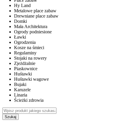
Place zabaw
Hy Land
Metalowe place zabaw
Drewniane place zabaw
Domki
Mała Architektura
Ogrody podniesione
Ławki
Ogrodzenia
Kosze na śmieci
Regulaminy
Stojaki na rowery
Zjeżdżalnie
Piaskownice
Huśtawki
Huśtawki wagowe
Bujaki
Karuzele
Linaria
Ścieżki zdrowia
Szukaj
WEWNĘTRZNE PLACE ZABAW