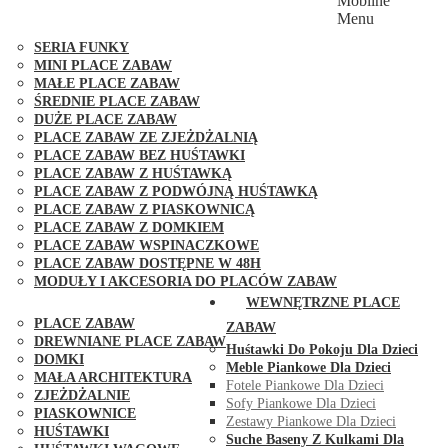
Mobilne
PLACE ZABAW FUNGOO
Menu
SERIA MAX-PLAY
SERIA FUNKY
MINI PLACE ZABAW
MAŁE PLACE ZABAW
ŚREDNIE PLACE ZABAW
DUŻE PLACE ZABAW
PLACE ZABAW ZE ZJEŻDŻALNIĄ
PLACE ZABAW BEZ HUŚTAWKI
PLACE ZABAW Z HUŚTAWKĄ
PLACE ZABAW Z PODWÓJNĄ HUŚTAWKĄ
PLACE ZABAW Z PIASKOWNICĄ
PLACE ZABAW Z DOMKIEM
PLACE ZABAW WSPINACZKOWE
PLACE ZABAW DOSTĘPNE W 48H
MODUŁY I AKCESORIA DO PLACÓW ZABAW
PUBLICZNE
WEWNĘTRZNE PLACE
PLACE ZABAW
ZABAW
DREWNIANE PLACE ZABAW
Huśtawki Do Pokoju Dla Dzieci
DOMKI
Meble Piankowe Dla Dzieci
MAŁA ARCHITEKTURA
Fotele Piankowe Dla Dzieci
ZJEŻDŻALNIE
Sofy Piankowe Dla Dzieci
PIASKOWNICE
Zestawy Piankowe Dla Dzieci
HUŚTAWKI
Suche Baseny Z Kulkami Dla