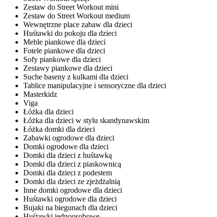
Zestaw do Street Workout mini
Zestaw do Street Workout medium
Wewnętrzne place zabaw dla dzieci
Huśtawki do pokoju dla dzieci
Meble piankowe dla dzieci
Fotele piankowe dla dzieci
Sofy piankowe dla dzieci
Zestawy piankowe dla dzieci
Suche baseny z kulkami dla dzieci
Tablice manipulacyjne i sensoryczne dla dzieci
Masterkidz
Viga
Łóżka dla dzieci
Łóżka dla dzieci w stylu skandynawskim
Łóżka domki dla dzieci
Zabawki ogrodowe dla dzieci
Domki ogrodowe dla dzieci
Domki dla dzieci z huśtawką
Domki dla dzieci z piaskownicą
Domki dla dzieci z podestem
Domki dla dzieci ze zjeżdżalnią
Inne domki ogrodowe dla dzieci
Huśtawki ogrodowe dla dzieci
Bujaki na biegunach dla dzieci
Huśtawki jednoosobowe