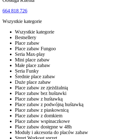
Obsługa Klienta
664 818 726
Wszystkie kategorie
Wszystkie kategorie
Bestsellery
Place zabaw
Place zabaw Fungoo
Seria Max-play
Mini place zabaw
Małe place zabaw
Seria Funky
Średnie place zabaw
Duże place zabaw
Place zabaw ze zjeżdżalnią
Place zabaw bez huśtawki
Place zabaw z huśtawką
Place zabaw z podwójną huśtawką
Place zabaw z piaskownicą
Place zabaw z domkiem
Place zabaw wspinaczkowe
Place zabaw dostępne w 48h
Moduły i akcesoria do placów zabaw
Street Workout sprzęt