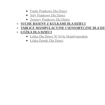
HUŚTAWKI DO POKOJU DLA DZIECI
MEBLE PIANKOWE DLA DZIECI
Fotele Piankowe Dla Dzieci
Sofy Piankowe Dla Dzieci
Zestawy Piankowe Dla Dzieci
SUCHE BASENY Z KULKAMI DLA DZIECI
TABLICE MANIPULACYJNE I SENSORYCZNE DLA DZ
ŁÓŻKA DLA DZIECI
Łóżka Dla Dzieci W Stylu Skandynawskim
Łóżka Domki Dla Dzieci