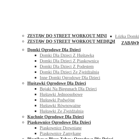
STREET WORKOUT
KONTAK
ZESTAW DO STREET WORKOUT MINI
Łóżka Domki
ZESTAW DO STREET WORKOUT MEDIUM
ZABAW
Domki Ogrodowe Dla Dzieci
Domki Dla Dzieci Z Huśtawką
Domki Dla Dzieci Z Piaskownicą
Domki Dla Dzieci Z Podestem
Domki Dla Dzieci Ze Zjeżdżalnią
Inne Domki Ogrodowe Dla Dzieci
Huśtawki Ogrodowe Dla Dzieci
Bujaki Na Biegunach Dla Dzieci
Huśtawki Jednoosobowe
Huśtawki Podwójne
Huśtawki Równoważne
Huśtawki Ze Zjeżdżalnią
Kuchnie Ogrodowe Dla Dzieci
Piaskownice Ogrodowe Dla Dzieci
Piaskownice Drewniane
Piaskownice Zamykane