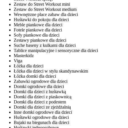
Zestaw do Street Workout mini
Zestaw do Street Workout medium
Wewnętrzne place zabaw dla dzieci
Huśtawki do pokoju dla dzieci
Meble piankowe dla dzieci
Fotele piankowe dla dzieci
Sofy piankowe dla dzieci
Zestawy piankowe dla dzieci
Suche baseny z kulkami dla dzieci
Tablice manipulacyjne i sensoryczne dla dzieci
Masterkidz
Viga
Łóżka dla dzieci
Łóżka dla dzieci w stylu skandynawskim
Łóżka domki dla dzieci
Zabawki ogrodowe dla dzieci
Domki ogrodowe dla dzieci
Domki dla dzieci z huśtawką
Domki dla dzieci z piaskownicą
Domki dla dzieci z podestem
Domki dla dzieci ze zjeżdżalnią
Inne domki ogrodowe dla dzieci
Huśtawki ogrodowe dla dzieci
Bujaki na biegunach dla dzieci
Huśtawki jednoosobowe