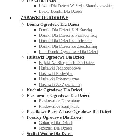
Łóżka Dla Dzieci
Łóżka Dla Dzieci W Stylu Skandynawskim
Łóżka Domki Dla Dzieci
ZABAWKI OGRODOWE
Domki Ogrodowe Dla Dzieci
Domki Dla Dzieci Z Huśtawką
Domki Dla Dzieci Z Piaskownicą
Domki Dla Dzieci Z Podestem
Domki Dla Dzieci Ze Zjeżdżalnią
Inne Domki Ogrodowe Dla Dzieci
Huśtawki Ogrodowe Dla Dzieci
Bujaki Na Biegunach Dla Dzieci
Huśtawki Jednoosobowe
Huśtawki Podwójne
Huśtawki Równoważne
Huśtawki Ze Zjeżdżalnią
Kuchnie Ogrodowe Dla Dzieci
Piaskownice Ogrodowe Dla Dzieci
Piaskownice Drewniane
Piaskownice Zamykane
Plastikowe Place Zabaw Ogrodowe Dla Dzieci
Pojazdy Ogrodowe Dla Dzieci
Gokarty Dla Dzieci
Jeździki Dla Dzieci
Stoliki Wodne Dla Dzieci