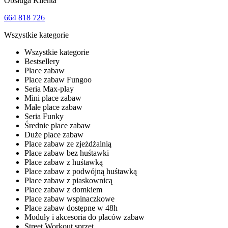
Obsługa Klienta
664 818 726
Wszystkie kategorie
Wszystkie kategorie
Bestsellery
Place zabaw
Place zabaw Fungoo
Seria Max-play
Mini place zabaw
Małe place zabaw
Seria Funky
Średnie place zabaw
Duże place zabaw
Place zabaw ze zjeżdżalnią
Place zabaw bez huśtawki
Place zabaw z huśtawką
Place zabaw z podwójną huśtawką
Place zabaw z piaskownicą
Place zabaw z domkiem
Place zabaw wspinaczkowe
Place zabaw dostępne w 48h
Moduły i akcesoria do placów zabaw
Street Workout sprzęt