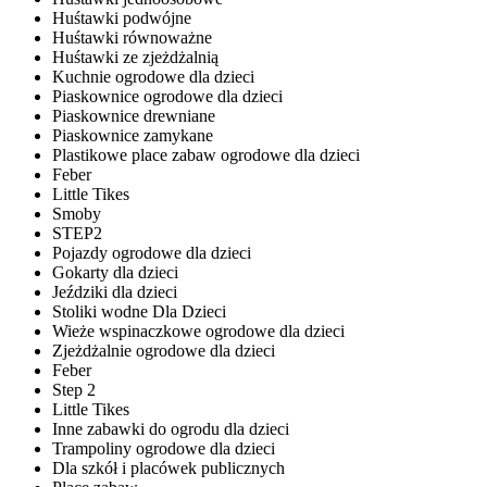
Huśtawki podwójne
Huśtawki równoważne
Huśtawki ze zjeżdżalnią
Kuchnie ogrodowe dla dzieci
Piaskownice ogrodowe dla dzieci
Piaskownice drewniane
Piaskownice zamykane
Plastikowe place zabaw ogrodowe dla dzieci
Feber
Little Tikes
Smoby
STEP2
Pojazdy ogrodowe dla dzieci
Gokarty dla dzieci
Jeździki dla dzieci
Stoliki wodne Dla Dzieci
Wieże wspinaczkowe ogrodowe dla dzieci
Zjeżdżalnie ogrodowe dla dzieci
Feber
Step 2
Little Tikes
Inne zabawki do ogrodu dla dzieci
Trampoliny ogrodowe dla dzieci
Dla szkół i placówek publicznych