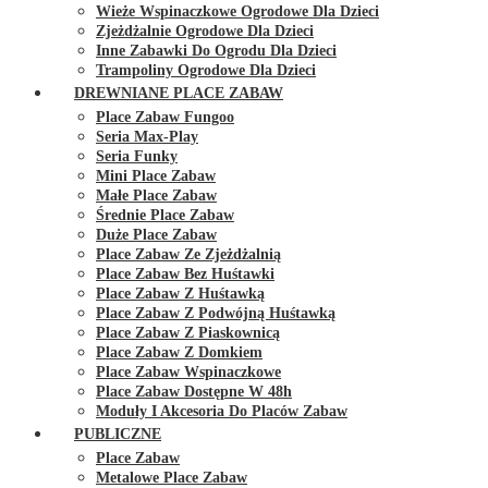
Wieże Wspinaczkowe Ogrodowe Dla Dzieci
Zjeżdżalnie Ogrodowe Dla Dzieci
Inne Zabawki Do Ogrodu Dla Dzieci
Trampoliny Ogrodowe Dla Dzieci
DREWNIANE PLACE ZABAW
Place Zabaw Fungoo
Seria Max-Play
Seria Funky
Mini Place Zabaw
Małe Place Zabaw
Średnie Place Zabaw
Duże Place Zabaw
Place Zabaw Ze Zjeżdżalnią
Place Zabaw Bez Huśtawki
Place Zabaw Z Huśtawką
Place Zabaw Z Podwójną Huśtawką
Place Zabaw Z Piaskownicą
Place Zabaw Z Domkiem
Place Zabaw Wspinaczkowe
Place Zabaw Dostępne W 48h
Moduły I Akcesoria Do Placów Zabaw
PUBLICZNE
Place Zabaw
Metalowe Place Zabaw