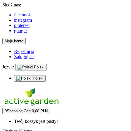
Śledź nas:
facebook
instagram
pinterest
google
Moje konto
Rejestracja
Zaloguj się
Język:
Polski
Polski
0
Shopping Cart
0,00 PLN
Twój koszyk jest pusty!