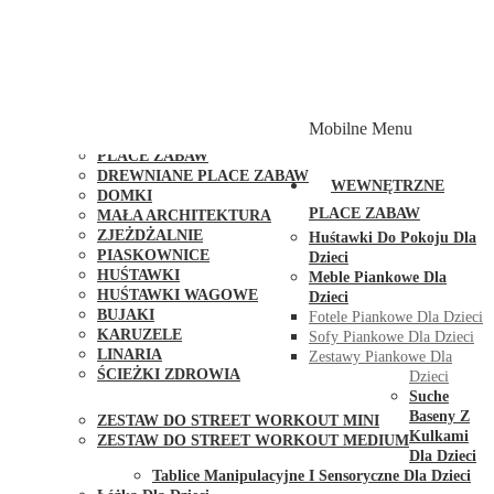
PLACE ZABAW Z PODWÓJNĄ HUŚTAWKĄ
PLACE ZABAW Z PIASKOWNICĄ
PLACE ZABAW Z DOMKIEM
PLACE ZABAW WSPINACZKOWE
PLACE ZABAW DOSTĘPNE W 48H
MODUŁY I AKCESORIA DO PLACÓW ZABAW
Mobilne Menu
PUBLICZNE
PLACE ZABAW
DREWNIANE PLACE ZABAW
WEWNĘTRZNE
DOMKI
PLACE ZABAW
MAŁA ARCHITEKTURA
ZJEŻDŻALNIE
Huśtawki Do Pokoju Dla
PIASKOWNICE
Dzieci
HUŚTAWKI
Meble Piankowe Dla
HUŚTAWKI WAGOWE
Dzieci
BUJAKI
Fotele Piankowe Dla Dzieci
KARUZELE
Sofy Piankowe Dla Dzieci
LINARIA
Zestawy Piankowe Dla
ŚCIEŻKI ZDROWIA
Dzieci
STREET WORKOUT
Suche
Baseny Z
ZESTAW DO STREET WORKOUT MINI
Kulkami
ZESTAW DO STREET WORKOUT MEDIUM
Dla Dzieci
KONTAKT
Tablice Manipulacyjne I Sensoryczne Dla Dzieci