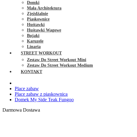
Domki
Mała Architektura
Zjeżdżalnie
Piaskownice
Huśtawki
Huśtawki Wagowe
Bujaki
Karuzele
Linaria
STREET WORKOUT
Zestaw Do Street Workout Mini
Zestaw Do Street Workout Medium
KONTAKT
Place zabaw
Place zabaw z piaskownicą
Domek My Side Teak Fungoo
Darmowa Dostawa