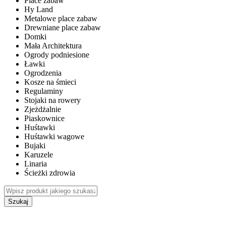
Place zabaw
Hy Land
Metalowe place zabaw
Drewniane place zabaw
Domki
Mała Architektura
Ogrody podniesione
Ławki
Ogrodzenia
Kosze na śmieci
Regulaminy
Stojaki na rowery
Zjeżdżalnie
Piaskownice
Huśtawki
Huśtawki wagowe
Bujaki
Karuzele
Linaria
Ścieżki zdrowia
Szukaj
WEWNĘTRZNE PLACE ZABAW