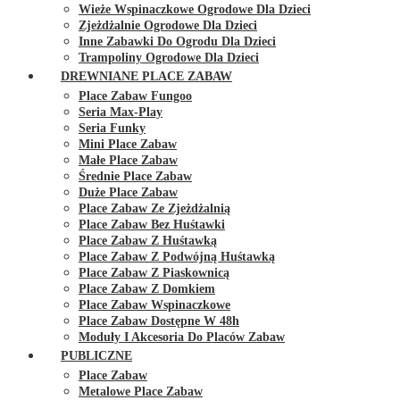
Wieże Wspinaczkowe Ogrodowe Dla Dzieci
Zjeżdżalnie Ogrodowe Dla Dzieci
Inne Zabawki Do Ogrodu Dla Dzieci
Trampoliny Ogrodowe Dla Dzieci
DREWNIANE PLACE ZABAW
Place Zabaw Fungoo
Seria Max-Play
Seria Funky
Mini Place Zabaw
Małe Place Zabaw
Średnie Place Zabaw
Duże Place Zabaw
Place Zabaw Ze Zjeżdżalnią
Place Zabaw Bez Huśtawki
Place Zabaw Z Huśtawką
Place Zabaw Z Podwójną Huśtawką
Place Zabaw Z Piaskownicą
Place Zabaw Z Domkiem
Place Zabaw Wspinaczkowe
Place Zabaw Dostępne W 48h
Moduły I Akcesoria Do Placów Zabaw
PUBLICZNE
Place Zabaw
Metalowe Place Zabaw