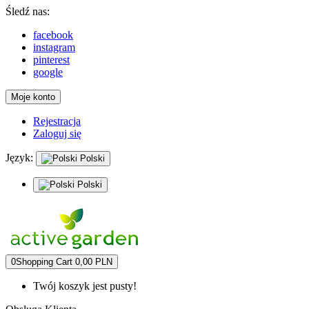
Śledź nas:
facebook
instagram
pinterest
google
Moje konto
Rejestracja
Zaloguj się
Język:
Polski
Polski
0
Shopping Cart
0,00 PLN
Twój koszyk jest pusty!