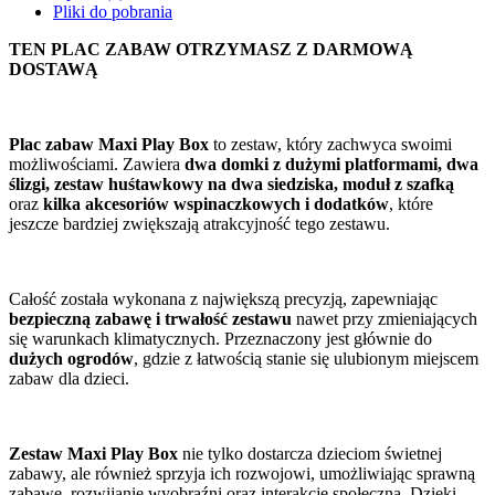
Pliki do pobrania
TEN PLAC ZABAW OTRZYMASZ Z DARMOWĄ
DOSTAWĄ
Plac zabaw Maxi Play Box
to zestaw, który zachwyca swoimi
możliwościami. Zawiera
dwa domki z dużymi platformami, dwa
ślizgi, zestaw huśtawkowy na dwa siedziska, moduł z szafką
oraz
kilka akcesoriów wspinaczkowych i dodatków
, które
jeszcze bardziej zwiększają atrakcyjność tego zestawu.
Całość została wykonana z największą precyzją, zapewniając
bezpieczną zabawę i trwałość zestawu
nawet przy zmieniających
się warunkach klimatycznych. Przeznaczony jest głównie do
dużych ogrodów
, gdzie z łatwością stanie się ulubionym miejscem
zabaw dla dzieci.
Zestaw Maxi Play Box
nie tylko dostarcza dzieciom świetnej
zabawy, ale również sprzyja ich rozwojowi, umożliwiając sprawną
zabawę, rozwijanie wyobraźni oraz interakcję społeczną. Dzięki