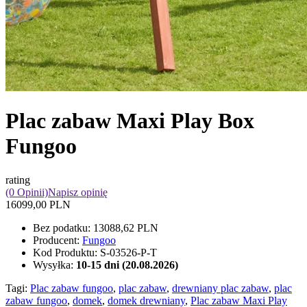
Plac zabaw Maxi Play Box
Fungoo
rating
(0 Opinii)
Napisz opinię
16099,00 PLN
Bez podatku:
13088,62 PLN
Producent:
Fungoo
Kod Produktu:
S-03526-P-T
Wysyłka:
10-15 dni (20.08.2026)
Tagi:
Plac zabaw fungoo
,
plac zabaw
,
drewniany plac zabaw
,
plac
zabaw fungoo
,
domek
,
domek drewniany
,
Plac zabaw Maxi Play