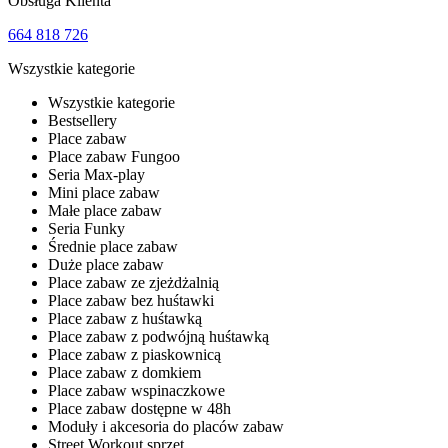
Obsługa Klienta
664 818 726
Wszystkie kategorie
Wszystkie kategorie
Bestsellery
Place zabaw
Place zabaw Fungoo
Seria Max-play
Mini place zabaw
Małe place zabaw
Seria Funky
Średnie place zabaw
Duże place zabaw
Place zabaw ze zjeżdżalnią
Place zabaw bez huśtawki
Place zabaw z huśtawką
Place zabaw z podwójną huśtawką
Place zabaw z piaskownicą
Place zabaw z domkiem
Place zabaw wspinaczkowe
Place zabaw dostępne w 48h
Moduły i akcesoria do placów zabaw
Street Workout sprzęt