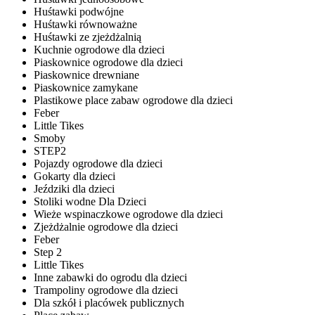
Huśtawki podwójne
Huśtawki równoważne
Huśtawki ze zjeżdżalnią
Kuchnie ogrodowe dla dzieci
Piaskownice ogrodowe dla dzieci
Piaskownice drewniane
Piaskownice zamykane
Plastikowe place zabaw ogrodowe dla dzieci
Feber
Little Tikes
Smoby
STEP2
Pojazdy ogrodowe dla dzieci
Gokarty dla dzieci
Jeździki dla dzieci
Stoliki wodne Dla Dzieci
Wieże wspinaczkowe ogrodowe dla dzieci
Zjeżdżalnie ogrodowe dla dzieci
Feber
Step 2
Little Tikes
Inne zabawki do ogrodu dla dzieci
Trampoliny ogrodowe dla dzieci
Dla szkół i placówek publicznych