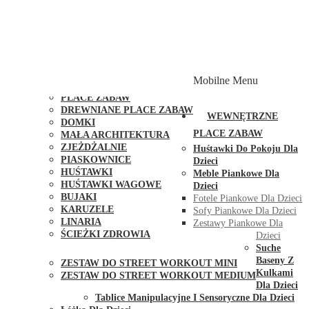
PLACE ZABAW Z PODWÓJNĄ HUŚTAWKĄ
PLACE ZABAW Z PIASKOWNICĄ
PLACE ZABAW Z DOMKIEM
PLACE ZABAW WSPINACZKOWE
PLACE ZABAW DOSTĘPNE W 48H
MODUŁY I AKCESORIA DO PLACÓW ZABAW
Mobilne Menu
PUBLICZNE
PLACE ZABAW
DREWNIANE PLACE ZABAW
WEWNĘTRZNE
DOMKI
PLACE ZABAW
MAŁA ARCHITEKTURA
ZJEŻDŻALNIE
Huśtawki Do Pokoju Dla
PIASKOWNICE
Dzieci
HUŚTAWKI
Meble Piankowe Dla
HUŚTAWKI WAGOWE
Dzieci
BUJAKI
Fotele Piankowe Dla Dzieci
KARUZELE
Sofy Piankowe Dla Dzieci
LINARIA
Zestawy Piankowe Dla
ŚCIEŻKI ZDROWIA
Dzieci
STREET WORKOUT
Suche
Baseny Z
ZESTAW DO STREET WORKOUT MINI
Kulkami
ZESTAW DO STREET WORKOUT MEDIUM
Dla Dzieci
KONTAKT
Tablice Manipulacyjne I Sensoryczne Dla Dzieci