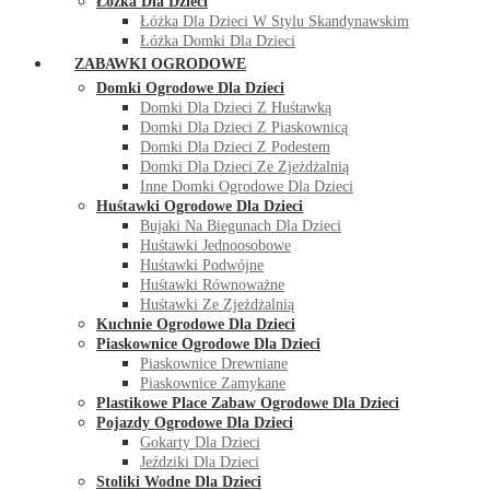
Łóżka Dla Dzieci
Łóżka Dla Dzieci W Stylu Skandynawskim
Łóżka Domki Dla Dzieci
ZABAWKI OGRODOWE
Domki Ogrodowe Dla Dzieci
Domki Dla Dzieci Z Huśtawką
Domki Dla Dzieci Z Piaskownicą
Domki Dla Dzieci Z Podestem
Domki Dla Dzieci Ze Zjeżdżalnią
Inne Domki Ogrodowe Dla Dzieci
Huśtawki Ogrodowe Dla Dzieci
Bujaki Na Biegunach Dla Dzieci
Huśtawki Jednoosobowe
Huśtawki Podwójne
Huśtawki Równoważne
Huśtawki Ze Zjeżdżalnią
Kuchnie Ogrodowe Dla Dzieci
Piaskownice Ogrodowe Dla Dzieci
Piaskownice Drewniane
Piaskownice Zamykane
Plastikowe Place Zabaw Ogrodowe Dla Dzieci
Pojazdy Ogrodowe Dla Dzieci
Gokarty Dla Dzieci
Jeździki Dla Dzieci
Stoliki Wodne Dla Dzieci