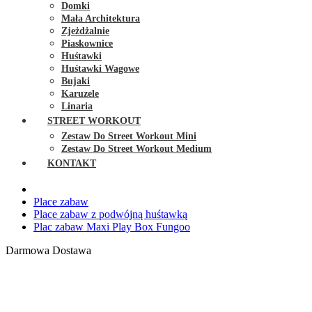
Domki
Mała Architektura
Zjeżdżalnie
Piaskownice
Huśtawki
Huśtawki Wagowe
Bujaki
Karuzele
Linaria
STREET WORKOUT
Zestaw Do Street Workout Mini
Zestaw Do Street Workout Medium
KONTAKT
Place zabaw
Place zabaw z podwójną huśtawką
Plac zabaw Maxi Play Box Fungoo
Darmowa Dostawa