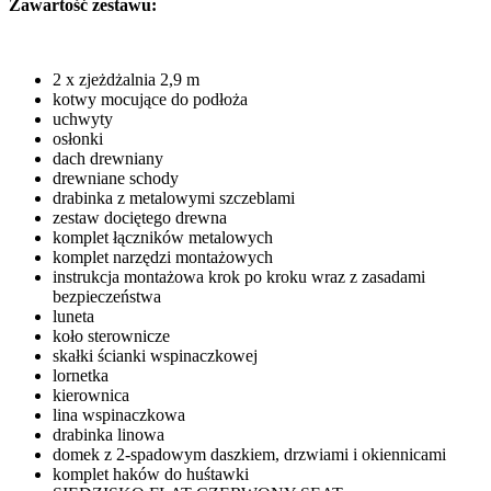
Zawartość zestawu:
2 x zjeżdżalnia 2,9 m
kotwy mocujące do podłoża
uchwyty
osłonki
dach drewniany
drewniane schody
drabinka z metalowymi szczeblami
zestaw dociętego drewna
komplet łączników metalowych
komplet narzędzi montażowych
instrukcja montażowa krok po kroku wraz z zasadami
bezpieczeństwa
luneta
koło sterownicze
skałki ścianki wspinaczkowej
lornetka
kierownica
lina wspinaczkowa
drabinka linowa
domek z 2-spadowym daszkiem, drzwiami i okiennicami
komplet haków do huśtawki