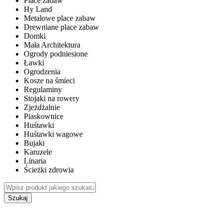
Place zabaw
Hy Land
Metalowe place zabaw
Drewniane place zabaw
Domki
Mała Architektura
Ogrody podniesione
Ławki
Ogrodzenia
Kosze na śmieci
Regulaminy
Stojaki na rowery
Zjeżdżalnie
Piaskownice
Huśtawki
Huśtawki wagowe
Bujaki
Karuzele
Linaria
Ścieżki zdrowia
Szukaj
WEWNĘTRZNE PLACE ZABAW