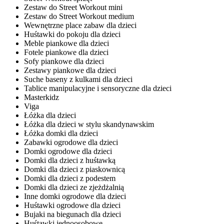
Zestaw do Street Workout mini
Zestaw do Street Workout medium
Wewnętrzne place zabaw dla dzieci
Huśtawki do pokoju dla dzieci
Meble piankowe dla dzieci
Fotele piankowe dla dzieci
Sofy piankowe dla dzieci
Zestawy piankowe dla dzieci
Suche baseny z kulkami dla dzieci
Tablice manipulacyjne i sensoryczne dla dzieci
Masterkidz
Viga
Łóżka dla dzieci
Łóżka dla dzieci w stylu skandynawskim
Łóżka domki dla dzieci
Zabawki ogrodowe dla dzieci
Domki ogrodowe dla dzieci
Domki dla dzieci z huśtawką
Domki dla dzieci z piaskownicą
Domki dla dzieci z podestem
Domki dla dzieci ze zjeżdżalnią
Inne domki ogrodowe dla dzieci
Huśtawki ogrodowe dla dzieci
Bujaki na biegunach dla dzieci
Huśtawki jednoosobowe