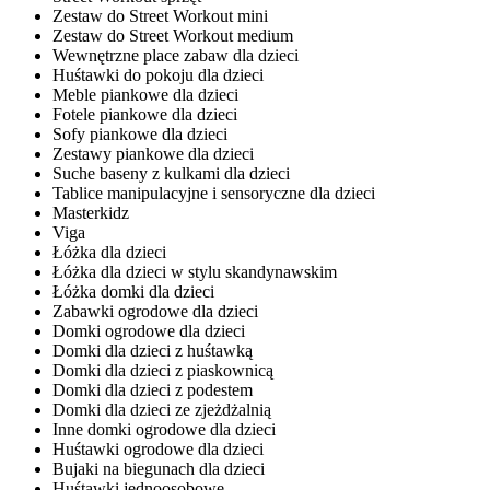
Zestaw do Street Workout mini
Zestaw do Street Workout medium
Wewnętrzne place zabaw dla dzieci
Huśtawki do pokoju dla dzieci
Meble piankowe dla dzieci
Fotele piankowe dla dzieci
Sofy piankowe dla dzieci
Zestawy piankowe dla dzieci
Suche baseny z kulkami dla dzieci
Tablice manipulacyjne i sensoryczne dla dzieci
Masterkidz
Viga
Łóżka dla dzieci
Łóżka dla dzieci w stylu skandynawskim
Łóżka domki dla dzieci
Zabawki ogrodowe dla dzieci
Domki ogrodowe dla dzieci
Domki dla dzieci z huśtawką
Domki dla dzieci z piaskownicą
Domki dla dzieci z podestem
Domki dla dzieci ze zjeżdżalnią
Inne domki ogrodowe dla dzieci
Huśtawki ogrodowe dla dzieci
Bujaki na biegunach dla dzieci
Huśtawki jednoosobowe