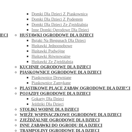
DOMKI OGRODOWE DLA DZIECI
Domki Dla Dzieci Z Huśtawką
Domki Dla Dzieci Z Piaskownicą
Domki Dla Dzieci Z Podestem
Domki Dla Dzieci Ze Zjeżdżalnią
Inne Domki Ogrodowe Dla Dzieci
IECI
HUŚTAWKI OGRODOWE DLA DZIECI
Bujaki Na Biegunach Dla Dzieci
Huśtawki Jednoosobowe
Huśtawki Podwójne
Huśtawki Równoważne
Huśtawki Ze Zjeżdżalnią
KUCHNIE OGRODOWE DLA DZIECI
PIASKOWNICE OGRODOWE DLA DZIECI
Piaskownice Drewniane
Piaskownice Zamykane
PLASTIKOWE PLACE ZABAW OGRODOWE DLA DZIECI
POJAZDY OGRODOWE DLA DZIECI
Gokarty Dla Dzieci
Jeździki Dla Dzieci
STOLIKI WODNE DLA DZIECI
WIEŻE WSPINACZKOWE OGRODOWE DLA DZIECI
ZJEŻDŻALNIE OGRODOWE DLA DZIECI
INNE ZABAWKI DO OGRODU DLA DZIECI
TRAMPOLINY OGRODOWE DLA DZIECI