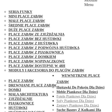
Mobilne
PLACE ZABAW FUNGOO
Menu
SERIA MAX-PLAY
SERIA FUNKY
MINI PLACE ZABAW
MAŁE PLACE ZABAW
ŚREDNIE PLACE ZABAW
DUŻE PLACE ZABAW
PLACE ZABAW ZE ZJEŻDŻALNIĄ
PLACE ZABAW BEZ HUŚTAWKI
PLACE ZABAW Z HUŚTAWKĄ
PLACE ZABAW Z PODWÓJNĄ HUŚTAWKĄ
PLACE ZABAW Z PIASKOWNICĄ
PLACE ZABAW Z DOMKIEM
PLACE ZABAW WSPINACZKOWE
PLACE ZABAW DOSTĘPNE W 48H
MODUŁY I AKCESORIA DO PLACÓW ZABAW
PUBLICZNE
WEWNĘTRZNE PLACE
PLACE ZABAW
ZABAW
DREWNIANE PLACE ZABAW
Huśtawki Do Pokoju Dla Dzieci
DOMKI
Meble Piankowe Dla Dzieci
MAŁA ARCHITEKTURA
Fotele Piankowe Dla Dzieci
ZJEŻDŻALNIE
Sofy Piankowe Dla Dzieci
PIASKOWNICE
Zestawy Piankowe Dla Dzieci
HUŚTAWKI
Suche Baseny Z Kulkami Dla