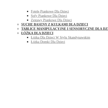
HUŚTAWKI DO POKOJU DLA DZIECI
MEBLE PIANKOWE DLA DZIECI
Fotele Piankowe Dla Dzieci
Sofy Piankowe Dla Dzieci
Zestawy Piankowe Dla Dzieci
SUCHE BASENY Z KULKAMI DLA DZIECI
TABLICE MANIPULACYJNE I SENSORYCZNE DLA DZ
ŁÓŻKA DLA DZIECI
Łóżka Dla Dzieci W Stylu Skandynawskim
Łóżka Domki Dla Dzieci