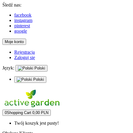
Śledź nas:
facebook
instagram
pinterest
google
Moje konto
Rejestracja
Zaloguj się
Język:
Polski
Polski
0
Shopping Cart
0,00 PLN
Twój koszyk jest pusty!