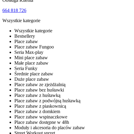
Obsługa Klienta
664 818 726
Wszystkie kategorie
Wszystkie kategorie
Bestsellery
Place zabaw
Place zabaw Fungoo
Seria Max-play
Mini place zabaw
Małe place zabaw
Seria Funky
Średnie place zabaw
Duże place zabaw
Place zabaw ze zjeżdżalnią
Place zabaw bez huśtawki
Place zabaw z huśtawką
Place zabaw z podwójną huśtawką
Place zabaw z piaskownicą
Place zabaw z domkiem
Place zabaw wspinaczkowe
Place zabaw dostępne w 48h
Moduły i akcesoria do placów zabaw
Street Workout sprzęt