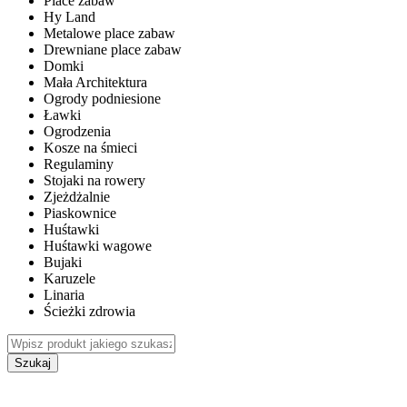
Place zabaw
Hy Land
Metalowe place zabaw
Drewniane place zabaw
Domki
Mała Architektura
Ogrody podniesione
Ławki
Ogrodzenia
Kosze na śmieci
Regulaminy
Stojaki na rowery
Zjeżdżalnie
Piaskownice
Huśtawki
Huśtawki wagowe
Bujaki
Karuzele
Linaria
Ścieżki zdrowia
Szukaj
WEWNĘTRZNE PLACE ZABAW