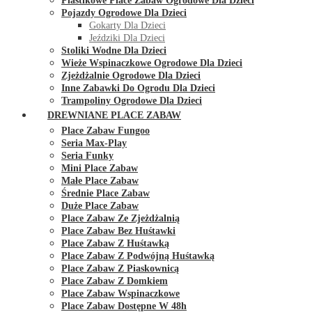
Plastikowe Place Zabaw Ogrodowe Dla Dzieci
Pojazdy Ogrodowe Dla Dzieci
Gokarty Dla Dzieci
Jeździki Dla Dzieci
Stoliki Wodne Dla Dzieci
Wieże Wspinaczkowe Ogrodowe Dla Dzieci
Zjeżdżalnie Ogrodowe Dla Dzieci
Inne Zabawki Do Ogrodu Dla Dzieci
Trampoliny Ogrodowe Dla Dzieci
DREWNIANE PLACE ZABAW
Place Zabaw Fungoo
Seria Max-Play
Seria Funky
Mini Place Zabaw
Małe Place Zabaw
Średnie Place Zabaw
Duże Place Zabaw
Place Zabaw Ze Zjeżdżalnią
Place Zabaw Bez Huśtawki
Place Zabaw Z Huśtawką
Place Zabaw Z Podwójną Huśtawką
Place Zabaw Z Piaskownicą
Place Zabaw Z Domkiem
Place Zabaw Wspinaczkowe
Place Zabaw Dostępne W 48h