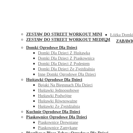
STREET WORKOUT
KONTAK
ZESTAW DO STREET WORKOUT MINI
Łóżka Domki
ZESTAW DO STREET WORKOUT MEDIUM
ZABAW
Domki Ogrodowe Dla Dzieci
Domki Dla Dzieci Z Huśtawką
Domki Dla Dzieci Z Piaskownicą
Domki Dla Dzieci Z Podestem
Domki Dla Dzieci Ze Zjeżdżalnią
Inne Domki Ogrodowe Dla Dzieci
Huśtawki Ogrodowe Dla Dzieci
Bujaki Na Biegunach Dla Dzieci
Huśtawki Jednoosobowe
Huśtawki Podwójne
Huśtawki Równoważne
Huśtawki Ze Zjeżdżalnią
Kuchnie Ogrodowe Dla Dzieci
Piaskownice Ogrodowe Dla Dzieci
Piaskownice Drewniane
Piaskownice Zamykane