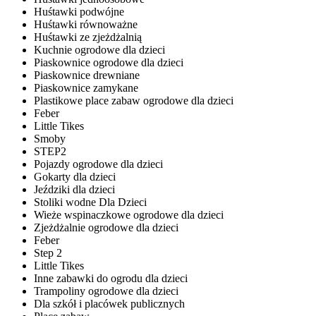
Huśtawki podwójne
Huśtawki równoważne
Huśtawki ze zjeżdżalnią
Kuchnie ogrodowe dla dzieci
Piaskownice ogrodowe dla dzieci
Piaskownice drewniane
Piaskownice zamykane
Plastikowe place zabaw ogrodowe dla dzieci
Feber
Little Tikes
Smoby
STEP2
Pojazdy ogrodowe dla dzieci
Gokarty dla dzieci
Jeździki dla dzieci
Stoliki wodne Dla Dzieci
Wieże wspinaczkowe ogrodowe dla dzieci
Zjeżdżalnie ogrodowe dla dzieci
Feber
Step 2
Little Tikes
Inne zabawki do ogrodu dla dzieci
Trampoliny ogrodowe dla dzieci
Dla szkół i placówek publicznych