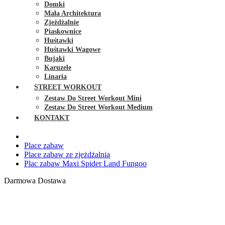
Domki
Mała Architektura
Zjeżdżalnie
Piaskownice
Huśtawki
Huśtawki Wagowe
Bujaki
Karuzele
Linaria
STREET WORKOUT
Zestaw Do Street Workout Mini
Zestaw Do Street Workout Medium
KONTAKT
Place zabaw
Place zabaw ze zjeżdżalnią
Plac zabaw Maxi Spider Land Fungoo
Darmowa Dostawa