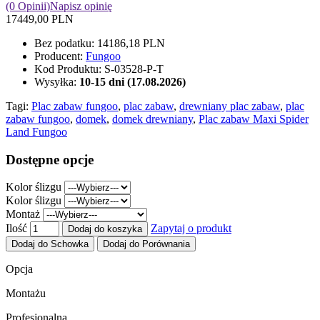
(0 Opinii)
Napisz opinię
17449,00 PLN
Bez podatku:
14186,18 PLN
Producent:
Fungoo
Kod Produktu:
S-03528-P-T
Wysyłka:
10-15 dni (17.08.2026)
Tagi:
Plac zabaw fungoo
,
plac zabaw
,
drewniany plac zabaw
,
plac
zabaw fungoo
,
domek
,
domek drewniany
,
Plac zabaw Maxi Spider
Land Fungoo
Dostępne opcje
Kolor ślizgu
Kolor ślizgu
Montaż
Ilość
Zapytaj o produkt
Dodaj do koszyka
Dodaj do Schowka
Dodaj do Porównania
Opcja
Montażu
Profesjonalna