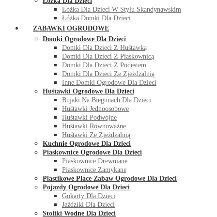
Łóżka Dla Dzieci
Łóżka Dla Dzieci W Stylu Skandynawskim
Łóżka Domki Dla Dzieci
ZABAWKI OGRODOWE
Domki Ogrodowe Dla Dzieci
Domki Dla Dzieci Z Huśtawką
Domki Dla Dzieci Z Piaskownicą
Domki Dla Dzieci Z Podestem
Domki Dla Dzieci Ze Zjeżdżalnią
Inne Domki Ogrodowe Dla Dzieci
Huśtawki Ogrodowe Dla Dzieci
Bujaki Na Biegunach Dla Dzieci
Huśtawki Jednoosobowe
Huśtawki Podwójne
Huśtawki Równoważne
Huśtawki Ze Zjeżdżalnią
Kuchnie Ogrodowe Dla Dzieci
Piaskownice Ogrodowe Dla Dzieci
Piaskownice Drewniane
Piaskownice Zamykane
Plastikowe Place Zabaw Ogrodowe Dla Dzieci
Pojazdy Ogrodowe Dla Dzieci
Gokarty Dla Dzieci
Jeździki Dla Dzieci
Stoliki Wodne Dla Dzieci