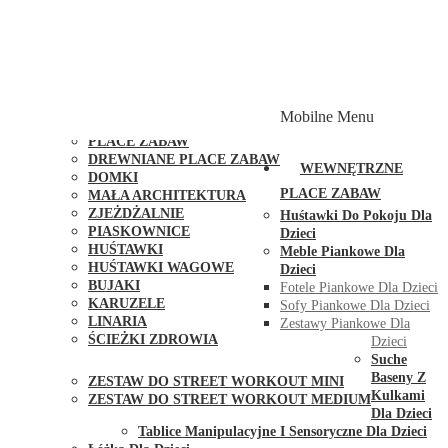
PLACE ZABAW Z PODWÓJNĄ HUŚTAWKĄ
PLACE ZABAW Z PIASKOWNICĄ
PLACE ZABAW Z DOMKIEM
PLACE ZABAW WSPINACZKOWE
PLACE ZABAW DOSTĘPNE W 48H
MODUŁY I AKCESORIA DO PLACÓW ZABAW
Mobilne Menu
PUBLICZNE
PLACE ZABAW
DREWNIANE PLACE ZABAW
WEWNĘTRZNE
DOMKI
PLACE ZABAW
MAŁA ARCHITEKTURA
ZJEŻDŻALNIE
Huśtawki Do Pokoju Dla
PIASKOWNICE
Dzieci
HUŚTAWKI
Meble Piankowe Dla
HUŚTAWKI WAGOWE
Dzieci
BUJAKI
Fotele Piankowe Dla Dzieci
KARUZELE
Sofy Piankowe Dla Dzieci
LINARIA
Zestawy Piankowe Dla
ŚCIEŻKI ZDROWIA
Dzieci
STREET WORKOUT
Suche
Baseny Z
ZESTAW DO STREET WORKOUT MINI
Kulkami
ZESTAW DO STREET WORKOUT MEDIUM
Dla Dzieci
KONTAKT
Tablice Manipulacyjne I Sensoryczne Dla Dzieci