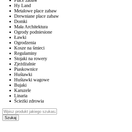
Place zabaw
Hy Land
Metalowe place zabaw
Drewniane place zabaw
Domki
Mała Architektura
Ogrody podniesione
Ławki
Ogrodzenia
Kosze na śmieci
Regulaminy
Stojaki na rowery
Zjeżdżalnie
Piaskownice
Huśtawki
Huśtawki wagowe
Bujaki
Karuzele
Linaria
Ścieżki zdrowia
Szukaj
WEWNĘTRZNE PLACE ZABAW