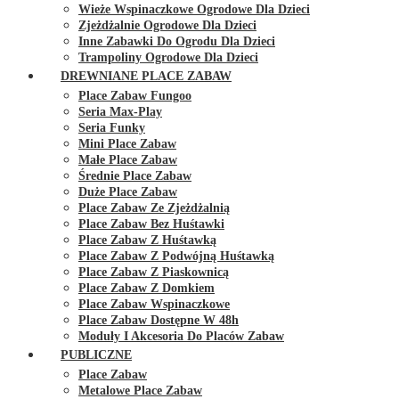
Wieże Wspinaczkowe Ogrodowe Dla Dzieci
Zjeżdżalnie Ogrodowe Dla Dzieci
Inne Zabawki Do Ogrodu Dla Dzieci
Trampoliny Ogrodowe Dla Dzieci
DREWNIANE PLACE ZABAW
Place Zabaw Fungoo
Seria Max-Play
Seria Funky
Mini Place Zabaw
Małe Place Zabaw
Średnie Place Zabaw
Duże Place Zabaw
Place Zabaw Ze Zjeżdżalnią
Place Zabaw Bez Huśtawki
Place Zabaw Z Huśtawką
Place Zabaw Z Podwójną Huśtawką
Place Zabaw Z Piaskownicą
Place Zabaw Z Domkiem
Place Zabaw Wspinaczkowe
Place Zabaw Dostępne W 48h
Moduły I Akcesoria Do Placów Zabaw
PUBLICZNE
Place Zabaw
Metalowe Place Zabaw