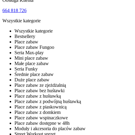
Obsługa Klienta
664 818 726
Wszystkie kategorie
Wszystkie kategorie
Bestsellery
Place zabaw
Place zabaw Fungoo
Seria Max-play
Mini place zabaw
Małe place zabaw
Seria Funky
Średnie place zabaw
Duże place zabaw
Place zabaw ze zjeżdżalnią
Place zabaw bez huśtawki
Place zabaw z huśtawką
Place zabaw z podwójną huśtawką
Place zabaw z piaskownicą
Place zabaw z domkiem
Place zabaw wspinaczkowe
Place zabaw dostępne w 48h
Moduły i akcesoria do placów zabaw
Street Workout sprzęt