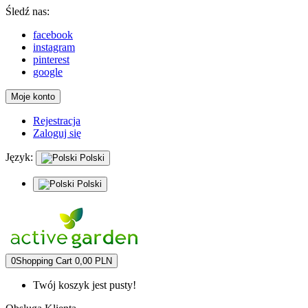
Śledź nas:
facebook
instagram
pinterest
google
Moje konto
Rejestracja
Zaloguj się
Język:
Polski
Polski
0
Shopping Cart
0,00 PLN
Twój koszyk jest pusty!