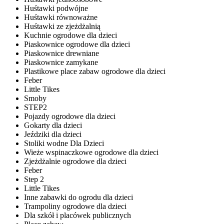
Huśtawki podwójne
Huśtawki równoważne
Huśtawki ze zjeżdżalnią
Kuchnie ogrodowe dla dzieci
Piaskownice ogrodowe dla dzieci
Piaskownice drewniane
Piaskownice zamykane
Plastikowe place zabaw ogrodowe dla dzieci
Feber
Little Tikes
Smoby
STEP2
Pojazdy ogrodowe dla dzieci
Gokarty dla dzieci
Jeździki dla dzieci
Stoliki wodne Dla Dzieci
Wieże wspinaczkowe ogrodowe dla dzieci
Zjeżdżalnie ogrodowe dla dzieci
Feber
Step 2
Little Tikes
Inne zabawki do ogrodu dla dzieci
Trampoliny ogrodowe dla dzieci
Dla szkół i placówek publicznych