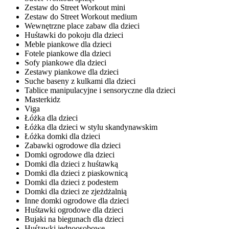
Zestaw do Street Workout mini
Zestaw do Street Workout medium
Wewnętrzne place zabaw dla dzieci
Huśtawki do pokoju dla dzieci
Meble piankowe dla dzieci
Fotele piankowe dla dzieci
Sofy piankowe dla dzieci
Zestawy piankowe dla dzieci
Suche baseny z kulkami dla dzieci
Tablice manipulacyjne i sensoryczne dla dzieci
Masterkidz
Viga
Łóżka dla dzieci
Łóżka dla dzieci w stylu skandynawskim
Łóżka domki dla dzieci
Zabawki ogrodowe dla dzieci
Domki ogrodowe dla dzieci
Domki dla dzieci z huśtawką
Domki dla dzieci z piaskownicą
Domki dla dzieci z podestem
Domki dla dzieci ze zjeżdżalnią
Inne domki ogrodowe dla dzieci
Huśtawki ogrodowe dla dzieci
Bujaki na biegunach dla dzieci
Huśtawki jednoosobowe