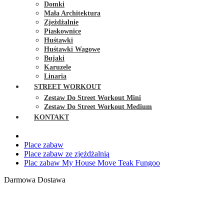
Domki
Mała Architektura
Zjeżdżalnie
Piaskownice
Huśtawki
Huśtawki Wagowe
Bujaki
Karuzele
Linaria
STREET WORKOUT
Zestaw Do Street Workout Mini
Zestaw Do Street Workout Medium
KONTAKT
Place zabaw
Place zabaw ze zjeżdżalnią
Plac zabaw My House Move Teak Fungoo
Darmowa Dostawa