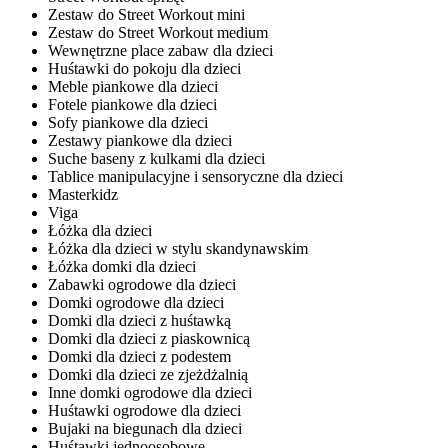
Zestaw do Street Workout mini
Zestaw do Street Workout medium
Wewnętrzne place zabaw dla dzieci
Huśtawki do pokoju dla dzieci
Meble piankowe dla dzieci
Fotele piankowe dla dzieci
Sofy piankowe dla dzieci
Zestawy piankowe dla dzieci
Suche baseny z kulkami dla dzieci
Tablice manipulacyjne i sensoryczne dla dzieci
Masterkidz
Viga
Łóżka dla dzieci
Łóżka dla dzieci w stylu skandynawskim
Łóżka domki dla dzieci
Zabawki ogrodowe dla dzieci
Domki ogrodowe dla dzieci
Domki dla dzieci z huśtawką
Domki dla dzieci z piaskownicą
Domki dla dzieci z podestem
Domki dla dzieci ze zjeżdżalnią
Inne domki ogrodowe dla dzieci
Huśtawki ogrodowe dla dzieci
Bujaki na biegunach dla dzieci
Huśtawki jednoosobowe