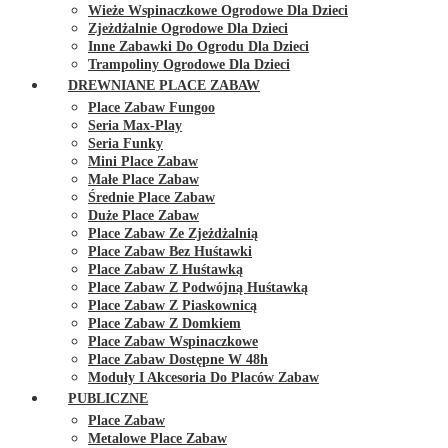
Wieże Wspinaczkowe Ogrodowe Dla Dzieci
Zjeżdżalnie Ogrodowe Dla Dzieci
Inne Zabawki Do Ogrodu Dla Dzieci
Trampoliny Ogrodowe Dla Dzieci
DREWNIANE PLACE ZABAW
Place Zabaw Fungoo
Seria Max-Play
Seria Funky
Mini Place Zabaw
Małe Place Zabaw
Średnie Place Zabaw
Duże Place Zabaw
Place Zabaw Ze Zjeżdżalnią
Place Zabaw Bez Huśtawki
Place Zabaw Z Huśtawką
Place Zabaw Z Podwójną Huśtawką
Place Zabaw Z Piaskownicą
Place Zabaw Z Domkiem
Place Zabaw Wspinaczkowe
Place Zabaw Dostępne W 48h
Moduły I Akcesoria Do Placów Zabaw
PUBLICZNE
Place Zabaw
Metalowe Place Zabaw