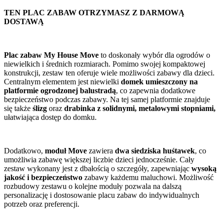
TEN PLAC ZABAW OTRZYMASZ Z DARMOWĄ
DOSTAWĄ
Plac zabaw My House Move
to doskonały wybór dla ogrodów o
niewielkich i średnich rozmiarach. Pomimo swojej kompaktowej
konstrukcji, zestaw ten oferuje wiele możliwości zabawy dla dzieci.
Centralnym elementem jest niewielki
domek umieszczony na
platformie ogrodzonej balustradą
, co zapewnia dodatkowe
bezpieczeństwo podczas zabawy. Na tej samej platformie znajduje
się także
ślizg
oraz
drabinka z solidnymi, metalowymi stopniami,
ułatwiająca dostęp do domku.
Dodatkowo,
moduł Move
zawiera
dwa siedziska huśtawek
, co
umożliwia zabawę większej liczbie dzieci jednocześnie. Cały
zestaw wykonany jest z dbałością o szczegóły, zapewniając
wysoką
jakość i bezpieczeństwo
zabawy każdemu maluchowi. Możliwość
rozbudowy zestawu o kolejne moduły pozwala na dalszą
personalizację i dostosowanie placu zabaw do indywidualnych
potrzeb oraz preferencji.