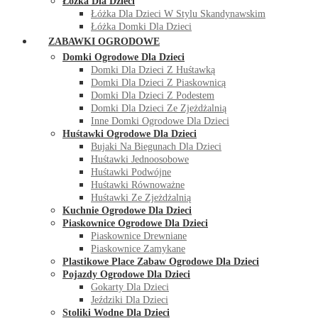
Łóżka Dla Dzieci
Łóżka Dla Dzieci W Stylu Skandynawskim
Łóżka Domki Dla Dzieci
ZABAWKI OGRODOWE
Domki Ogrodowe Dla Dzieci
Domki Dla Dzieci Z Huśtawką
Domki Dla Dzieci Z Piaskownicą
Domki Dla Dzieci Z Podestem
Domki Dla Dzieci Ze Zjeżdżalnią
Inne Domki Ogrodowe Dla Dzieci
Huśtawki Ogrodowe Dla Dzieci
Bujaki Na Biegunach Dla Dzieci
Huśtawki Jednoosobowe
Huśtawki Podwójne
Huśtawki Równoważne
Huśtawki Ze Zjeżdżalnią
Kuchnie Ogrodowe Dla Dzieci
Piaskownice Ogrodowe Dla Dzieci
Piaskownice Drewniane
Piaskownice Zamykane
Plastikowe Place Zabaw Ogrodowe Dla Dzieci
Pojazdy Ogrodowe Dla Dzieci
Gokarty Dla Dzieci
Jeździki Dla Dzieci
Stoliki Wodne Dla Dzieci