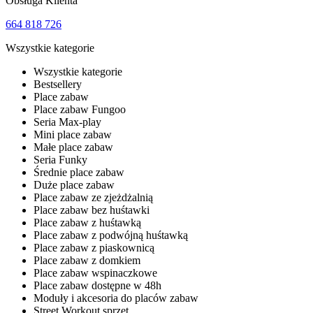
Obsługa Klienta
664 818 726
Wszystkie kategorie
Wszystkie kategorie
Bestsellery
Place zabaw
Place zabaw Fungoo
Seria Max-play
Mini place zabaw
Małe place zabaw
Seria Funky
Średnie place zabaw
Duże place zabaw
Place zabaw ze zjeżdżalnią
Place zabaw bez huśtawki
Place zabaw z huśtawką
Place zabaw z podwójną huśtawką
Place zabaw z piaskownicą
Place zabaw z domkiem
Place zabaw wspinaczkowe
Place zabaw dostępne w 48h
Moduły i akcesoria do placów zabaw
Street Workout sprzęt