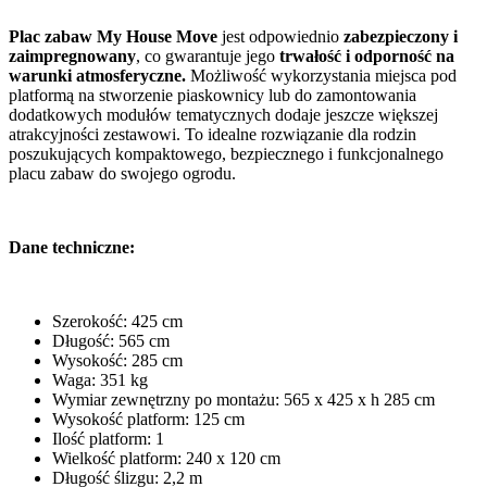
Plac zabaw My House Move
jest odpowiednio
zabezpieczony i
zaimpregnowany
, co gwarantuje jego
trwałość i odporność na
warunki atmosferyczne.
Możliwość wykorzystania miejsca pod
platformą na stworzenie piaskownicy lub do zamontowania
dodatkowych modułów tematycznych dodaje jeszcze większej
atrakcyjności zestawowi. To idealne rozwiązanie dla rodzin
poszukujących kompaktowego, bezpiecznego i funkcjonalnego
placu zabaw do swojego ogrodu.
Dane techniczne:
Szerokość: 425 cm
Długość: 565 cm
Wysokość: 285 cm
Waga: 351 kg
Wymiar zewnętrzny po montażu: 565 x 425 x h 285 cm
Wysokość platform: 125 cm
Ilość platform: 1
Wielkość platform: 240 x 120 cm
Długość ślizgu: 2,2 m