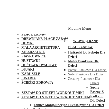
PLACE ZABAW Z PODWÓJNĄ HUŚTAWKĄ
PLACE ZABAW Z PIASKOWNICĄ
PLACE ZABAW Z DOMKIEM
PLACE ZABAW WSPINACZKOWE
PLACE ZABAW DOSTĘPNE W 48H
MODUŁY I AKCESORIA DO PLACÓW ZABAW
Mobilne Menu
PUBLICZNE
PLACE ZABAW
DREWNIANE PLACE ZABAW
WEWNĘTRZNE
DOMKI
PLACE ZABAW
MAŁA ARCHITEKTURA
ZJEŻDŻALNIE
Huśtawki Do Pokoju Dla
PIASKOWNICE
Dzieci
HUŚTAWKI
Meble Piankowe Dla
HUŚTAWKI WAGOWE
Dzieci
BUJAKI
Fotele Piankowe Dla Dzieci
KARUZELE
Sofy Piankowe Dla Dzieci
LINARIA
Zestawy Piankowe Dla
ŚCIEŻKI ZDROWIA
Dzieci
STREET WORKOUT
Suche
Baseny Z
ZESTAW DO STREET WORKOUT MINI
Kulkami
ZESTAW DO STREET WORKOUT MEDIUM
Dla Dzieci
KONTAKT
Tablice Manipulacyjne I Sensoryczne Dla Dzieci