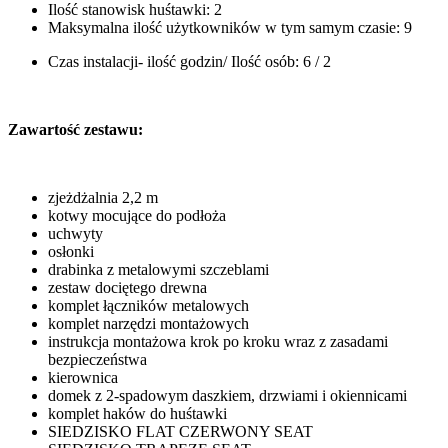
Ilość stanowisk huśtawki: 2
Maksymalna ilość użytkowników w tym samym czasie: 9
Czas instalacji- ilość godzin/ Ilość osób: 6 / 2
Zawartość zestawu:
zjeżdżalnia 2,2 m
kotwy mocujące do podłoża
uchwyty
osłonki
drabinka z metalowymi szczeblami
zestaw dociętego drewna
komplet łączników metalowych
komplet narzędzi montażowych
instrukcja montażowa krok po kroku wraz z zasadami
bezpieczeństwa
kierownica
domek z 2-spadowym daszkiem, drzwiami i okiennicami
komplet haków do huśtawki
SIEDZISKO FLAT CZERWONY SEAT