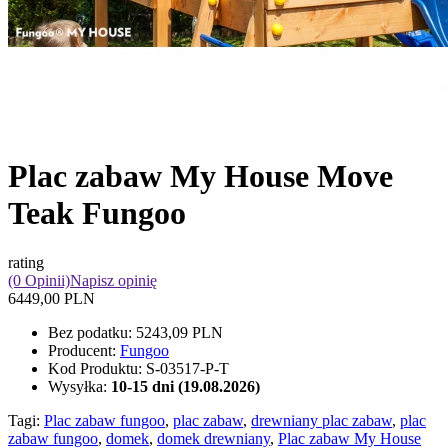
Plac zabaw My House Move
Teak Fungoo
rating
(0 Opinii)
Napisz opinię
6449,00 PLN
Bez podatku:
5243,09 PLN
Producent:
Fungoo
Kod Produktu:
S-03517-P-T
Wysyłka:
10-15 dni (19.08.2026)
Tagi:
Plac zabaw fungoo
,
plac zabaw
,
drewniany plac zabaw
,
plac
zabaw fungoo
,
domek
,
domek drewniany
,
Plac zabaw My House