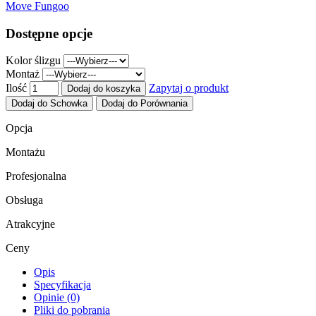
Move Fungoo
Dostępne opcje
Kolor ślizgu
Montaż
Ilość
Zapytaj o produkt
Dodaj do koszyka
Dodaj do Schowka
Dodaj do Porównania
Opcja
Montażu
Profesjonalna
Obsługa
Atrakcyjne
Ceny
Opis
Specyfikacja
Opinie (0)
Pliki do pobrania