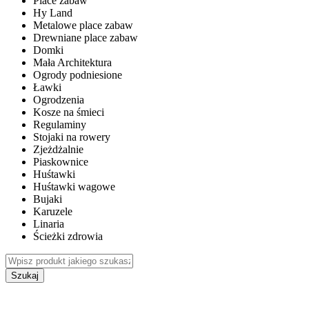
Place zabaw
Hy Land
Metalowe place zabaw
Drewniane place zabaw
Domki
Mała Architektura
Ogrody podniesione
Ławki
Ogrodzenia
Kosze na śmieci
Regulaminy
Stojaki na rowery
Zjeżdżalnie
Piaskownice
Huśtawki
Huśtawki wagowe
Bujaki
Karuzele
Linaria
Ścieżki zdrowia
Szukaj
WEWNĘTRZNE PLACE ZABAW