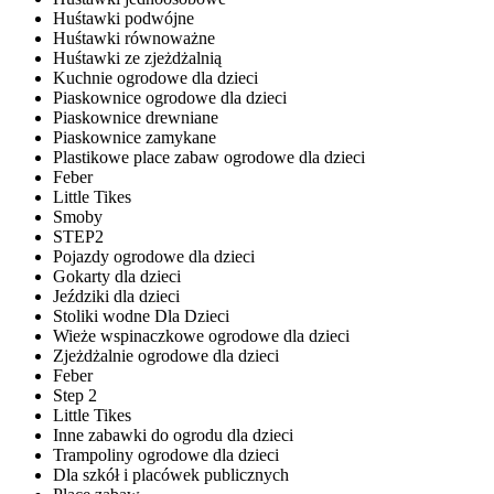
Huśtawki podwójne
Huśtawki równoważne
Huśtawki ze zjeżdżalnią
Kuchnie ogrodowe dla dzieci
Piaskownice ogrodowe dla dzieci
Piaskownice drewniane
Piaskownice zamykane
Plastikowe place zabaw ogrodowe dla dzieci
Feber
Little Tikes
Smoby
STEP2
Pojazdy ogrodowe dla dzieci
Gokarty dla dzieci
Jeździki dla dzieci
Stoliki wodne Dla Dzieci
Wieże wspinaczkowe ogrodowe dla dzieci
Zjeżdżalnie ogrodowe dla dzieci
Feber
Step 2
Little Tikes
Inne zabawki do ogrodu dla dzieci
Trampoliny ogrodowe dla dzieci
Dla szkół i placówek publicznych