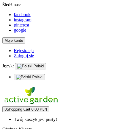
Śledź nas:
facebook
instagram
pinterest
google
Moje konto
Rejestracja
Zaloguj się
Język:
Polski
Polski
0
Shopping Cart
0,00 PLN
Twój koszyk jest pusty!