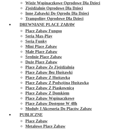
Wieże Wspinaczkowe Ogrodowe Dla Dzieci
Zjeżdżalnie Ogrodowe Dla Dzieci
Inne Zabawki Do Ogrodu Dla Dzieci
Trampoliny Ogrodowe Dla Dzieci
DREWNIANE PLACE ZABAW
Place Zabaw Fungoo
Seria Max-Play
Seria Funky
Mini Place Zabaw
Małe Place Zabaw
Średnie Place Zabaw
Duże Place Zabaw
Place Zabaw Ze Zjeżdżalnią
Place Zabaw Bez Huśtawki
Place Zabaw Z Huśtawką
Place Zabaw Z Podwójną Huśtawką
Place Zabaw Z Piaskownicą
Place Zabaw Z Domkiem
Place Zabaw Wspinaczkowe
Place Zabaw Dostępne W 48h
Moduły I Akcesoria Do Placów Zabaw
PUBLICZNE
Place Zabaw
Metalowe Place Zabaw