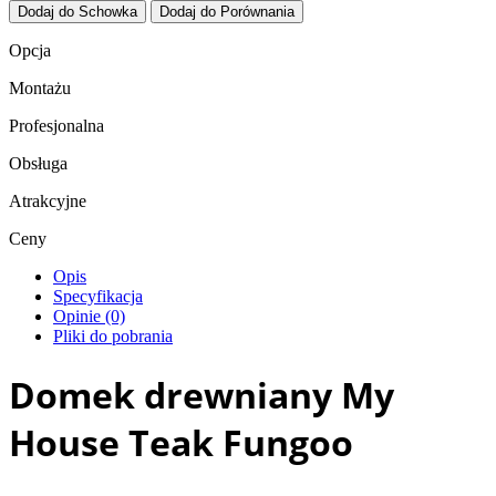
Dodaj do Schowka
Dodaj do Porównania
Opcja
Montażu
Profesjonalna
Obsługa
Atrakcyjne
Ceny
Opis
Specyfikacja
Opinie (0)
Pliki do pobrania
Domek drewniany My
House Teak Fungoo