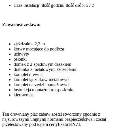
Czas instalacji- ilość godzin/ Ilość osób: 5 / 2
Zawartość zestawu:
zjeżdżalnia 2,2 m
kotwy mocujące do podłoża
uchwyty
osłonki
domek z 2-spadowym daszkiem
drabinka z metalowymi szczeblami
komplet drewna
komplet łączników metalowych
komplet narzędzi montażowych
instrukcja montażu krok-po-kroku
kierownica
Ten drewniany plac zabaw został stworzony zgodnie z
najsurowszymi unijnymi normami bezpieczeństwa i został
przetestowany pod kątem certyfikatu
EN71
.