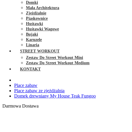
Domki
Mała Architektura
Zjeżdżalnie
Piaskownice
Huśtawki
Huśtawki Wagowe
Bujaki
Karuzele
Linaria
STREET WORKOUT
Zestaw Do Street Workout Mini
Zestaw Do Street Workout Medium
KONTAKT
Place zabaw
Place zabaw ze zjeżdżalnią
Domek drewniany My House Teak Fungoo
Darmowa Dostawa