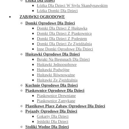
Łóżka Dla Dzieci
Łóżka Dla Dzieci W Stylu Skandynawskim
Łóżka Domki Dla Dzieci
ZABAWKI OGRODOWE
Domki Ogrodowe Dla Dzieci
Domki Dla Dzieci Z Huśtawką
Domki Dla Dzieci Z Piaskownicą
Domki Dla Dzieci Z Podestem
Domki Dla Dzieci Ze Zjeżdżalnią
Inne Domki Ogrodowe Dla Dzieci
Huśtawki Ogrodowe Dla Dzieci
Bujaki Na Biegunach Dla Dzieci
Huśtawki Jednoosobowe
Huśtawki Podwójne
Huśtawki Równoważne
Huśtawki Ze Zjeżdżalnią
Kuchnie Ogrodowe Dla Dzieci
Piaskownice Ogrodowe Dla Dzieci
Piaskownice Drewniane
Piaskownice Zamykane
Plastikowe Place Zabaw Ogrodowe Dla Dzieci
Pojazdy Ogrodowe Dla Dzieci
Gokarty Dla Dzieci
Jeździki Dla Dzieci
Stoliki Wodne Dla Dzieci