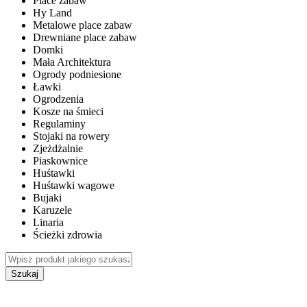
Place zabaw
Hy Land
Metalowe place zabaw
Drewniane place zabaw
Domki
Mała Architektura
Ogrody podniesione
Ławki
Ogrodzenia
Kosze na śmieci
Regulaminy
Stojaki na rowery
Zjeżdżalnie
Piaskownice
Huśtawki
Huśtawki wagowe
Bujaki
Karuzele
Linaria
Ścieżki zdrowia
Szukaj
WEWNĘTRZNE PLACE ZABAW