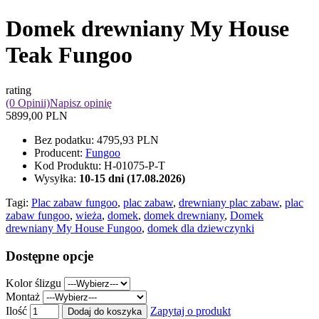
Domek drewniany My House
Teak Fungoo
rating
(0 Opinii)
Napisz opinię
5899,00 PLN
Bez podatku:
4795,93 PLN
Producent:
Fungoo
Kod Produktu:
H-01075-P-T
Wysyłka:
10-15 dni (17.08.2026)
Tagi:
Plac zabaw fungoo
,
plac zabaw
,
drewniany plac zabaw
,
plac
zabaw fungoo
,
wieża
,
domek
,
domek drewniany
,
Domek
drewniany My House Fungoo
,
domek dla dziewczynki
Dostępne opcje
Kolor ślizgu
Montaż
Ilość
Zapytaj o produkt
Dodaj do koszyka