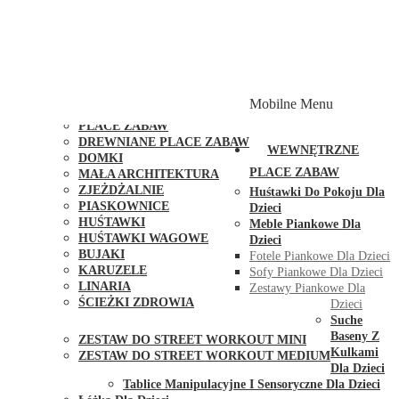
PLACE ZABAW Z PODWÓJNĄ HUŚTAWKĄ
PLACE ZABAW Z PIASKOWNICĄ
PLACE ZABAW Z DOMKIEM
PLACE ZABAW WSPINACZKOWE
PLACE ZABAW DOSTĘPNE W 48H
MODUŁY I AKCESORIA DO PLACÓW ZABAW
Mobilne Menu
PUBLICZNE
PLACE ZABAW
DREWNIANE PLACE ZABAW
WEWNĘTRZNE
DOMKI
PLACE ZABAW
MAŁA ARCHITEKTURA
ZJEŻDŻALNIE
Huśtawki Do Pokoju Dla
PIASKOWNICE
Dzieci
HUŚTAWKI
Meble Piankowe Dla
HUŚTAWKI WAGOWE
Dzieci
BUJAKI
Fotele Piankowe Dla Dzieci
KARUZELE
Sofy Piankowe Dla Dzieci
LINARIA
Zestawy Piankowe Dla
ŚCIEŻKI ZDROWIA
Dzieci
STREET WORKOUT
Suche
Baseny Z
ZESTAW DO STREET WORKOUT MINI
Kulkami
ZESTAW DO STREET WORKOUT MEDIUM
Dla Dzieci
KONTAKT
Tablice Manipulacyjne I Sensoryczne Dla Dzieci