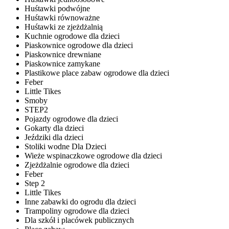
Huśtawki podwójne
Huśtawki równoważne
Huśtawki ze zjeżdżalnią
Kuchnie ogrodowe dla dzieci
Piaskownice ogrodowe dla dzieci
Piaskownice drewniane
Piaskownice zamykane
Plastikowe place zabaw ogrodowe dla dzieci
Feber
Little Tikes
Smoby
STEP2
Pojazdy ogrodowe dla dzieci
Gokarty dla dzieci
Jeździki dla dzieci
Stoliki wodne Dla Dzieci
Wieże wspinaczkowe ogrodowe dla dzieci
Zjeżdżalnie ogrodowe dla dzieci
Feber
Step 2
Little Tikes
Inne zabawki do ogrodu dla dzieci
Trampoliny ogrodowe dla dzieci
Dla szkół i placówek publicznych