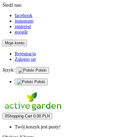
Śledź nas:
facebook
instagram
pinterest
google
Moje konto
Rejestracja
Zaloguj się
Język:
Polski
Polski
0
Shopping Cart
0,00 PLN
Twój koszyk jest pusty!