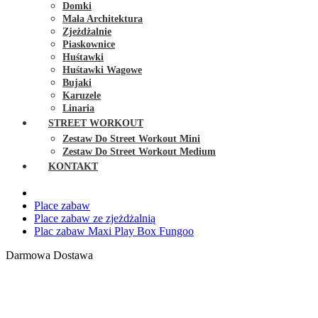
Domki
Mała Architektura
Zjeżdżalnie
Piaskownice
Huśtawki
Huśtawki Wagowe
Bujaki
Karuzele
Linaria
STREET WORKOUT
Zestaw Do Street Workout Mini
Zestaw Do Street Workout Medium
KONTAKT
Place zabaw
Place zabaw ze zjeżdżalnią
Plac zabaw Maxi Play Box Fungoo
Darmowa Dostawa