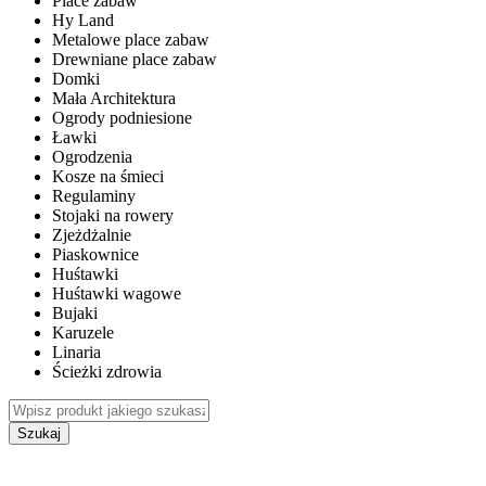
Place zabaw
Hy Land
Metalowe place zabaw
Drewniane place zabaw
Domki
Mała Architektura
Ogrody podniesione
Ławki
Ogrodzenia
Kosze na śmieci
Regulaminy
Stojaki na rowery
Zjeżdżalnie
Piaskownice
Huśtawki
Huśtawki wagowe
Bujaki
Karuzele
Linaria
Ścieżki zdrowia
Szukaj
WEWNĘTRZNE PLACE ZABAW