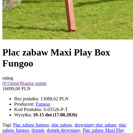
Plac zabaw Maxi Play Box
Fungoo
rating
(0 Opinii)
Napisz opinię
16099,00 PLN
Bez podatku:
13088,62 PLN
Producent:
Fungoo
Kod Produktu:
S-03526-P-T
Wysyłka:
10-15 dni (17.08.2026)
Tagi:
Plac zabaw fungoo
,
plac zabaw
,
drewniany plac zabaw
,
plac
zabaw fungoo
,
domek
,
domek drewniany
,
Plac zabaw Maxi Play