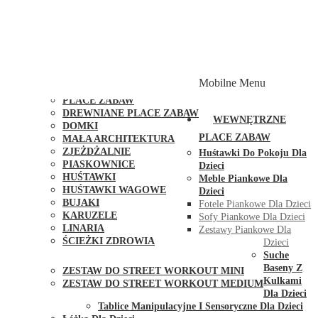
PLACE ZABAW Z PODWÓJNĄ HUŚTAWKĄ
PLACE ZABAW Z PIASKOWNICĄ
PLACE ZABAW Z DOMKIEM
PLACE ZABAW WSPINACZKOWE
PLACE ZABAW DOSTĘPNE W 48H
MODUŁY I AKCESORIA DO PLACÓW ZABAW
Mobilne Menu
PUBLICZNE
PLACE ZABAW
DREWNIANE PLACE ZABAW
WEWNĘTRZNE
DOMKI
PLACE ZABAW
MAŁA ARCHITEKTURA
ZJEŻDŻALNIE
Huśtawki Do Pokoju Dla
PIASKOWNICE
Dzieci
HUŚTAWKI
Meble Piankowe Dla
HUŚTAWKI WAGOWE
Dzieci
BUJAKI
Fotele Piankowe Dla Dzieci
KARUZELE
Sofy Piankowe Dla Dzieci
LINARIA
Zestawy Piankowe Dla
ŚCIEŻKI ZDROWIA
Dzieci
STREET WORKOUT
Suche
Baseny Z
ZESTAW DO STREET WORKOUT MINI
Kulkami
ZESTAW DO STREET WORKOUT MEDIUM
Dla Dzieci
KONTAKT
Tablice Manipulacyjne I Sensoryczne Dla Dzieci