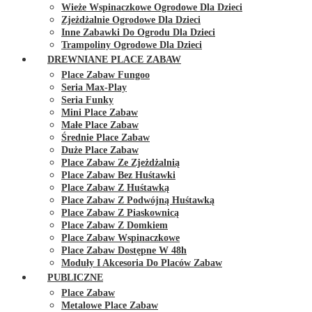
Wieże Wspinaczkowe Ogrodowe Dla Dzieci
Zjeżdżalnie Ogrodowe Dla Dzieci
Inne Zabawki Do Ogrodu Dla Dzieci
Trampoliny Ogrodowe Dla Dzieci
DREWNIANE PLACE ZABAW
Place Zabaw Fungoo
Seria Max-Play
Seria Funky
Mini Place Zabaw
Małe Place Zabaw
Średnie Place Zabaw
Duże Place Zabaw
Place Zabaw Ze Zjeżdżalnią
Place Zabaw Bez Huśtawki
Place Zabaw Z Huśtawką
Place Zabaw Z Podwójną Huśtawką
Place Zabaw Z Piaskownicą
Place Zabaw Z Domkiem
Place Zabaw Wspinaczkowe
Place Zabaw Dostępne W 48h
Moduły I Akcesoria Do Placów Zabaw
PUBLICZNE
Place Zabaw
Metalowe Place Zabaw