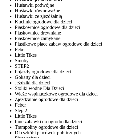
Huśtawki podwójne
Huśtawki równoważne
Huśtawki ze zjeżdżalnią
Kuchnie ogrodowe dla dzieci
Piaskownice ogrodowe dla dzieci
Piaskownice drewniane
Piaskownice zamykane
Plastikowe place zabaw ogrodowe dla dzieci
Feber
Little Tikes
Smoby
STEP2
Pojazdy ogrodowe dla dzieci
Gokarty dla dzieci
Jeździki dla dzieci
Stoliki wodne Dla Dzieci
Wieże wspinaczkowe ogrodowe dla dzieci
Zjeżdżalnie ogrodowe dla dzieci
Feber
Step 2
Little Tikes
Inne zabawki do ogrodu dla dzieci
Trampoliny ogrodowe dla dzieci
Dla szkół i placówek publicznych