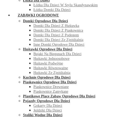
Łóżka Dla Dzieci
Łóżka Dla Dzieci W Stylu Skandynawskim
Łóżka Domki Dla Dzieci
ZABAWKI OGRODOWE
Domki Ogrodowe Dla Dzieci
Domki Dla Dzieci Z Huśtawką
Domki Dla Dzieci Z Piaskownicą
Domki Dla Dzieci Z Podestem
Domki Dla Dzieci Ze Zjeżdżalnią
Inne Domki Ogrodowe Dla Dzieci
Huśtawki Ogrodowe Dla Dzieci
Bujaki Na Biegunach Dla Dzieci
Huśtawki Jednoosobowe
Huśtawki Podwójne
Huśtawki Równoważne
Huśtawki Ze Zjeżdżalnią
Kuchnie Ogrodowe Dla Dzieci
Piaskownice Ogrodowe Dla Dzieci
Piaskownice Drewniane
Piaskownice Zamykane
Plastikowe Place Zabaw Ogrodowe Dla Dzieci
Pojazdy Ogrodowe Dla Dzieci
Gokarty Dla Dzieci
Jeździki Dla Dzieci
Stoliki Wodne Dla Dzieci