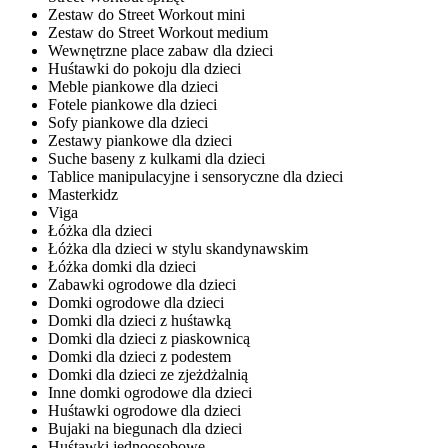
Zestaw do Street Workout mini
Zestaw do Street Workout medium
Wewnętrzne place zabaw dla dzieci
Huśtawki do pokoju dla dzieci
Meble piankowe dla dzieci
Fotele piankowe dla dzieci
Sofy piankowe dla dzieci
Zestawy piankowe dla dzieci
Suche baseny z kulkami dla dzieci
Tablice manipulacyjne i sensoryczne dla dzieci
Masterkidz
Viga
Łóżka dla dzieci
Łóżka dla dzieci w stylu skandynawskim
Łóżka domki dla dzieci
Zabawki ogrodowe dla dzieci
Domki ogrodowe dla dzieci
Domki dla dzieci z huśtawką
Domki dla dzieci z piaskownicą
Domki dla dzieci z podestem
Domki dla dzieci ze zjeżdżalnią
Inne domki ogrodowe dla dzieci
Huśtawki ogrodowe dla dzieci
Bujaki na biegunach dla dzieci
Huśtawki jednoosobowe