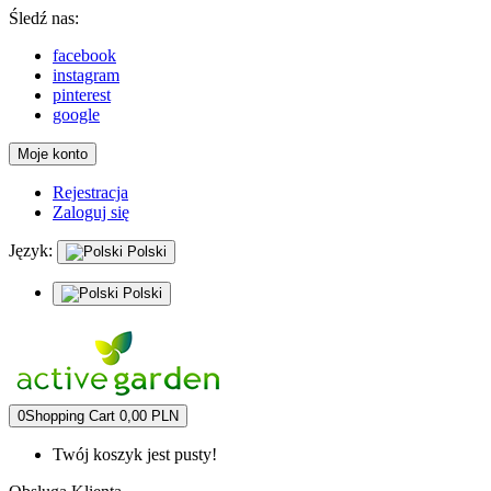
Śledź nas:
facebook
instagram
pinterest
google
Moje konto
Rejestracja
Zaloguj się
Język:
Polski
Polski
0
Shopping Cart
0,00 PLN
Twój koszyk jest pusty!