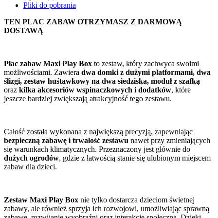
Pliki do pobrania
TEN PLAC ZABAW OTRZYMASZ Z DARMOWĄ
DOSTAWĄ
Plac zabaw Maxi Play Box
to zestaw, który zachwyca swoimi
możliwościami. Zawiera
dwa domki z dużymi platformami, dwa
ślizgi, zestaw huśtawkowy na dwa siedziska, moduł z szafką
oraz
kilka akcesoriów wspinaczkowych i dodatków
, które
jeszcze bardziej zwiększają atrakcyjność tego zestawu.
Całość została wykonana z największą precyzją, zapewniając
bezpieczną zabawę i trwałość zestawu
nawet przy zmieniających
się warunkach klimatycznych. Przeznaczony jest głównie do
dużych ogrodów
, gdzie z łatwością stanie się ulubionym miejscem
zabaw dla dzieci.
Zestaw Maxi Play Box
nie tylko dostarcza dzieciom świetnej
zabawy, ale również sprzyja ich rozwojowi, umożliwiając sprawną
zabawę, rozwijanie wyobraźni oraz interakcję społeczną. Dzięki