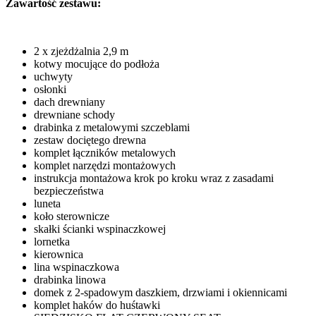
Zawartość zestawu:
2 x zjeżdżalnia 2,9 m
kotwy mocujące do podłoża
uchwyty
osłonki
dach drewniany
drewniane schody
drabinka z metalowymi szczeblami
zestaw dociętego drewna
komplet łączników metalowych
komplet narzędzi montażowych
instrukcja montażowa krok po kroku wraz z zasadami
bezpieczeństwa
luneta
koło sterownicze
skałki ścianki wspinaczkowej
lornetka
kierownica
lina wspinaczkowa
drabinka linowa
domek z 2-spadowym daszkiem, drzwiami i okiennicami
komplet haków do huśtawki