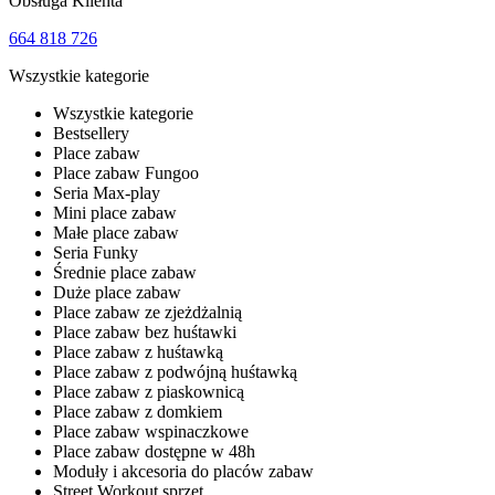
Obsługa Klienta
664 818 726
Wszystkie kategorie
Wszystkie kategorie
Bestsellery
Place zabaw
Place zabaw Fungoo
Seria Max-play
Mini place zabaw
Małe place zabaw
Seria Funky
Średnie place zabaw
Duże place zabaw
Place zabaw ze zjeżdżalnią
Place zabaw bez huśtawki
Place zabaw z huśtawką
Place zabaw z podwójną huśtawką
Place zabaw z piaskownicą
Place zabaw z domkiem
Place zabaw wspinaczkowe
Place zabaw dostępne w 48h
Moduły i akcesoria do placów zabaw
Street Workout sprzęt