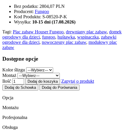
Bez podatku:
2804,07 PLN
Producent:
Fungoo
Kod Produktu:
S-08520-P-K
Wysyłka:
10-15 dni (17.08.2026)
Tagi:
Plac zabaw Houser Fungoo
,
drewniany plac zabaw
,
domek
ogrodowy dla dzieci
,
fungoo
,
huśtawka
,
wspinaczka
,
zabawki
ogrodowe dla dzieci
,
nowoczesny plac zabaw
,
modułowy plac
zabaw
Dostępne opcje
Kolor ślizgu
Montaż
Ilość
Zapytaj o produkt
Dodaj do koszyka
Dodaj do Schowka
Dodaj do Porównania
Opcja
Montażu
Profesjonalna
Obsługa