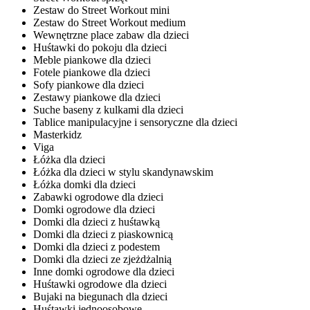
Zestaw do Street Workout mini
Zestaw do Street Workout medium
Wewnętrzne place zabaw dla dzieci
Huśtawki do pokoju dla dzieci
Meble piankowe dla dzieci
Fotele piankowe dla dzieci
Sofy piankowe dla dzieci
Zestawy piankowe dla dzieci
Suche baseny z kulkami dla dzieci
Tablice manipulacyjne i sensoryczne dla dzieci
Masterkidz
Viga
Łóżka dla dzieci
Łóżka dla dzieci w stylu skandynawskim
Łóżka domki dla dzieci
Zabawki ogrodowe dla dzieci
Domki ogrodowe dla dzieci
Domki dla dzieci z huśtawką
Domki dla dzieci z piaskownicą
Domki dla dzieci z podestem
Domki dla dzieci ze zjeżdżalnią
Inne domki ogrodowe dla dzieci
Huśtawki ogrodowe dla dzieci
Bujaki na biegunach dla dzieci
Huśtawki jednoosobowe