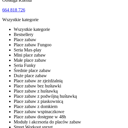
Obsługa Klienta
664 818 726
Wszystkie kategorie
Wszystkie kategorie
Bestsellery
Place zabaw
Place zabaw Fungoo
Seria Max-play
Mini place zabaw
Małe place zabaw
Seria Funky
Średnie place zabaw
Duże place zabaw
Place zabaw ze zjeżdżalnią
Place zabaw bez huśtawki
Place zabaw z huśtawką
Place zabaw z podwójną huśtawką
Place zabaw z piaskownicą
Place zabaw z domkiem
Place zabaw wspinaczkowe
Place zabaw dostępne w 48h
Moduły i akcesoria do placów zabaw
Street Workout sprzęt