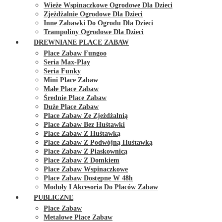
Wieże Wspinaczkowe Ogrodowe Dla Dzieci
Zjeżdżalnie Ogrodowe Dla Dzieci
Inne Zabawki Do Ogrodu Dla Dzieci
Trampoliny Ogrodowe Dla Dzieci
DREWNIANE PLACE ZABAW
Place Zabaw Fungoo
Seria Max-Play
Seria Funky
Mini Place Zabaw
Małe Place Zabaw
Średnie Place Zabaw
Duże Place Zabaw
Place Zabaw Ze Zjeżdżalnią
Place Zabaw Bez Huśtawki
Place Zabaw Z Huśtawką
Place Zabaw Z Podwójną Huśtawką
Place Zabaw Z Piaskownicą
Place Zabaw Z Domkiem
Place Zabaw Wspinaczkowe
Place Zabaw Dostępne W 48h
Moduły I Akcesoria Do Placów Zabaw
PUBLICZNE
Place Zabaw
Metalowe Place Zabaw