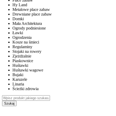
Place zabaw
Hy Land
Metalowe place zabaw
Drewniane place zabaw
Domki
Mała Architektura
Ogrody podniesione
Ławki
Ogrodzenia
Kosze na śmieci
Regulaminy
Stojaki na rowery
Zjeżdżalnie
Piaskownice
Huśtawki
Huśtawki wagowe
Bujaki
Karuzele
Linaria
Ścieżki zdrowia
Szukaj
WEWNĘTRZNE PLACE ZABAW