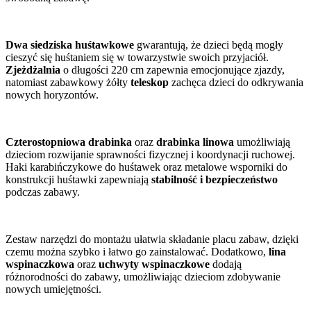
Dwa siedziska huśtawkowe
gwarantują, że dzieci będą mogły
cieszyć się huśtaniem się w towarzystwie swoich przyjaciół.
Zjeżdżalnia
o długości 220 cm zapewnia emocjonujące zjazdy,
natomiast zabawkowy żółty
teleskop
zachęca dzieci do odkrywania
nowych horyzontów.
Czterostopniowa drabinka
oraz
drabinka linowa
umożliwiają
dzieciom rozwijanie sprawności fizycznej i koordynacji ruchowej.
Haki karabińczykowe do huśtawek oraz metalowe wsporniki do
konstrukcji huśtawki zapewniają
stabilność i bezpieczeństwo
podczas zabawy.
Zestaw narzędzi do montażu ułatwia składanie placu zabaw, dzięki
czemu można szybko i łatwo go zainstalować. Dodatkowo,
lina
wspinaczkowa
oraz
uchwyty wspinaczkowe
dodają
różnorodności do zabawy, umożliwiając dzieciom zdobywanie
nowych umiejętności.