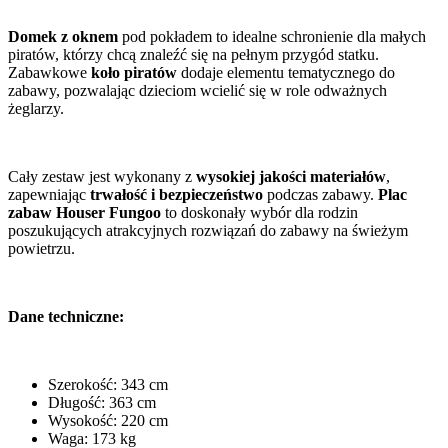
Domek z oknem
pod pokładem to idealne schronienie dla małych
piratów, którzy chcą znaleźć się na pełnym przygód statku.
Zabawkowe
koło piratów
dodaje elementu tematycznego do
zabawy, pozwalając dzieciom wcielić się w role odważnych
żeglarzy.
Cały zestaw jest wykonany z
wysokiej jakości materiałów
,
zapewniając
trwałość i bezpieczeństwo
podczas zabawy.
Plac
zabaw Houser Fungoo
to doskonały wybór dla rodzin
poszukujących atrakcyjnych rozwiązań do zabawy na świeżym
powietrzu.
Dane techniczne:
Szerokość: 343 cm
Długość: 363 cm
Wysokość: 220 cm
Waga: 173 kg