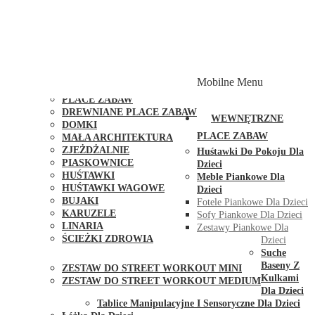
PLACE ZABAW Z PODWÓJNĄ HUŚTAWKĄ
PLACE ZABAW Z PIASKOWNICĄ
PLACE ZABAW Z DOMKIEM
PLACE ZABAW WSPINACZKOWE
PLACE ZABAW DOSTĘPNE W 48H
MODUŁY I AKCESORIA DO PLACÓW ZABAW
Mobilne Menu
PUBLICZNE
PLACE ZABAW
DREWNIANE PLACE ZABAW
WEWNĘTRZNE
DOMKI
PLACE ZABAW
MAŁA ARCHITEKTURA
ZJEŻDŻALNIE
Huśtawki Do Pokoju Dla
PIASKOWNICE
Dzieci
HUŚTAWKI
Meble Piankowe Dla
HUŚTAWKI WAGOWE
Dzieci
BUJAKI
Fotele Piankowe Dla Dzieci
KARUZELE
Sofy Piankowe Dla Dzieci
LINARIA
Zestawy Piankowe Dla
ŚCIEŻKI ZDROWIA
Dzieci
STREET WORKOUT
Suche
Baseny Z
ZESTAW DO STREET WORKOUT MINI
Kulkami
ZESTAW DO STREET WORKOUT MEDIUM
Dla Dzieci
KONTAKT
Tablice Manipulacyjne I Sensoryczne Dla Dzieci