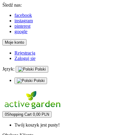
Śledź nas:
facebook
instagram
pinterest
google
Moje konto
Rejestracja
Zaloguj się
Język:
Polski
Polski
0
Shopping Cart
0,00 PLN
Twój koszyk jest pusty!