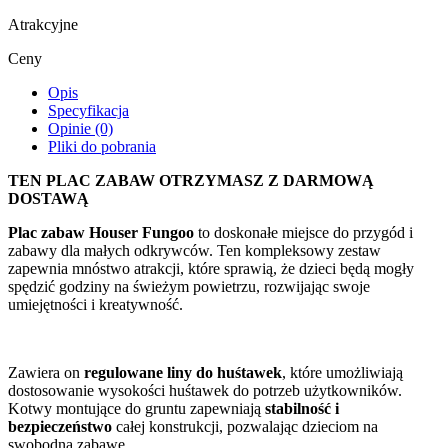
Atrakcyjne
Ceny
Opis
Specyfikacja
Opinie (0)
Pliki do pobrania
TEN PLAC ZABAW OTRZYMASZ Z DARMOWĄ
DOSTAWĄ
Plac zabaw Houser Fungoo
to doskonałe miejsce do przygód i
zabawy dla małych odkrywców. Ten kompleksowy zestaw
zapewnia mnóstwo atrakcji, które sprawią, że dzieci będą mogły
spędzić godziny na świeżym powietrzu, rozwijając swoje
umiejętności i kreatywność.
Zawiera on
regulowane liny do huśtawek
, które umożliwiają
dostosowanie wysokości huśtawek do potrzeb użytkowników.
Kotwy montujące do gruntu zapewniają
stabilność i
bezpieczeństwo
całej konstrukcji, pozwalając dzieciom na
swobodną zabawę.