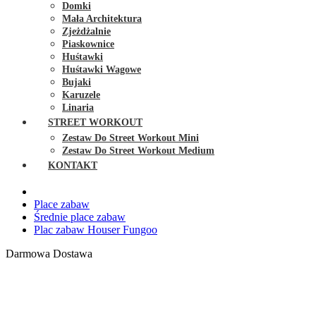
Domki
Mała Architektura
Zjeżdżalnie
Piaskownice
Huśtawki
Huśtawki Wagowe
Bujaki
Karuzele
Linaria
STREET WORKOUT
Zestaw Do Street Workout Mini
Zestaw Do Street Workout Medium
KONTAKT
Place zabaw
Średnie place zabaw
Plac zabaw Houser Fungoo
Darmowa Dostawa