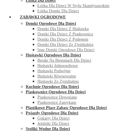
Łóżka Dla Dzieci
Łóżka Dla Dzieci W Stylu Skandynawskim
Łóżka Domki Dla Dzieci
ZABAWKI OGRODOWE
Domki Ogrodowe Dla Dzieci
Domki Dla Dzieci Z Huśtawką
Domki Dla Dzieci Z Piaskownicą
Domki Dla Dzieci Z Podestem
Domki Dla Dzieci Ze Zjeżdżalnią
Inne Domki Ogrodowe Dla Dzieci
Huśtawki Ogrodowe Dla Dzieci
Bujaki Na Biegunach Dla Dzieci
Huśtawki Jednoosobowe
Huśtawki Podwójne
Huśtawki Równoważne
Huśtawki Ze Zjeżdżalnią
Kuchnie Ogrodowe Dla Dzieci
Piaskownice Ogrodowe Dla Dzieci
Piaskownice Drewniane
Piaskownice Zamykane
Plastikowe Place Zabaw Ogrodowe Dla Dzieci
Pojazdy Ogrodowe Dla Dzieci
Gokarty Dla Dzieci
Jeździki Dla Dzieci
Stoliki Wodne Dla Dzieci