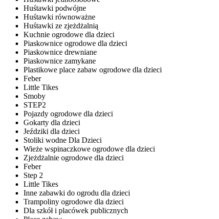
Huśtawki podwójne
Huśtawki równoważne
Huśtawki ze zjeżdżalnią
Kuchnie ogrodowe dla dzieci
Piaskownice ogrodowe dla dzieci
Piaskownice drewniane
Piaskownice zamykane
Plastikowe place zabaw ogrodowe dla dzieci
Feber
Little Tikes
Smoby
STEP2
Pojazdy ogrodowe dla dzieci
Gokarty dla dzieci
Jeździki dla dzieci
Stoliki wodne Dla Dzieci
Wieże wspinaczkowe ogrodowe dla dzieci
Zjeżdżalnie ogrodowe dla dzieci
Feber
Step 2
Little Tikes
Inne zabawki do ogrodu dla dzieci
Trampoliny ogrodowe dla dzieci
Dla szkół i placówek publicznych