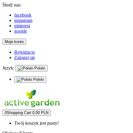
Śledź nas:
facebook
instagram
pinterest
google
Moje konto
Rejestracja
Zaloguj się
Język:
Polski
Polski
0
Shopping Cart
0,00 PLN
Twój koszyk jest pusty!