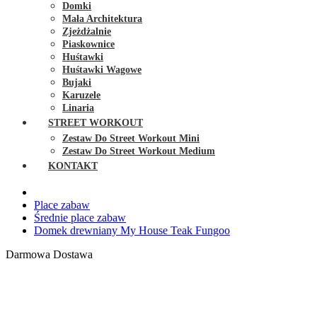
Domki
Mała Architektura
Zjeżdżalnie
Piaskownice
Huśtawki
Huśtawki Wagowe
Bujaki
Karuzele
Linaria
STREET WORKOUT
Zestaw Do Street Workout Mini
Zestaw Do Street Workout Medium
KONTAKT
Place zabaw
Średnie place zabaw
Domek drewniany My House Teak Fungoo
Darmowa Dostawa