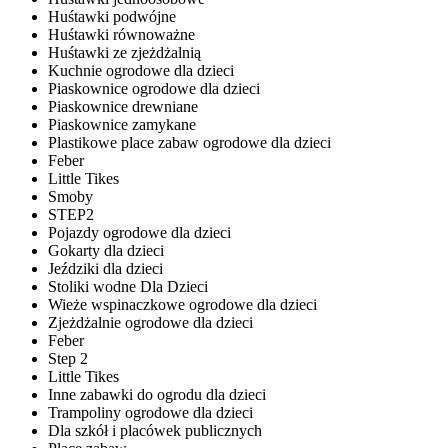
Huśtawki podwójne
Huśtawki równoważne
Huśtawki ze zjeżdżalnią
Kuchnie ogrodowe dla dzieci
Piaskownice ogrodowe dla dzieci
Piaskownice drewniane
Piaskownice zamykane
Plastikowe place zabaw ogrodowe dla dzieci
Feber
Little Tikes
Smoby
STEP2
Pojazdy ogrodowe dla dzieci
Gokarty dla dzieci
Jeździki dla dzieci
Stoliki wodne Dla Dzieci
Wieże wspinaczkowe ogrodowe dla dzieci
Zjeżdżalnie ogrodowe dla dzieci
Feber
Step 2
Little Tikes
Inne zabawki do ogrodu dla dzieci
Trampoliny ogrodowe dla dzieci
Dla szkół i placówek publicznych