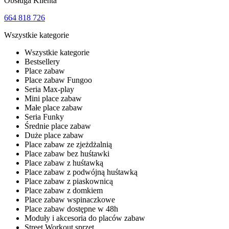
Obsługa Klienta
664 818 726
Wszystkie kategorie
Wszystkie kategorie
Bestsellery
Place zabaw
Place zabaw Fungoo
Seria Max-play
Mini place zabaw
Małe place zabaw
Seria Funky
Średnie place zabaw
Duże place zabaw
Place zabaw ze zjeżdżalnią
Place zabaw bez huśtawki
Place zabaw z huśtawką
Place zabaw z podwójną huśtawką
Place zabaw z piaskownicą
Place zabaw z domkiem
Place zabaw wspinaczkowe
Place zabaw dostępne w 48h
Moduły i akcesoria do placów zabaw
Street Workout sprzęt