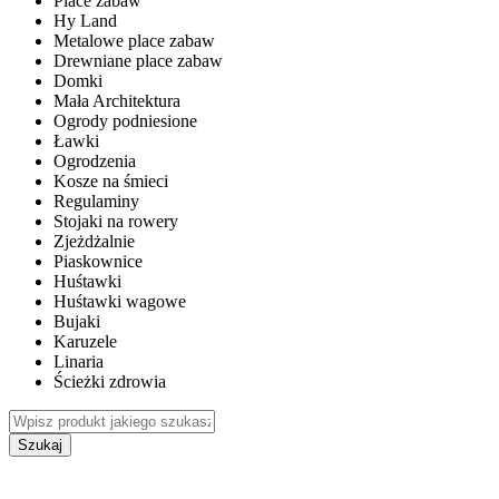
Place zabaw
Hy Land
Metalowe place zabaw
Drewniane place zabaw
Domki
Mała Architektura
Ogrody podniesione
Ławki
Ogrodzenia
Kosze na śmieci
Regulaminy
Stojaki na rowery
Zjeżdżalnie
Piaskownice
Huśtawki
Huśtawki wagowe
Bujaki
Karuzele
Linaria
Ścieżki zdrowia
Szukaj
WEWNĘTRZNE PLACE ZABAW