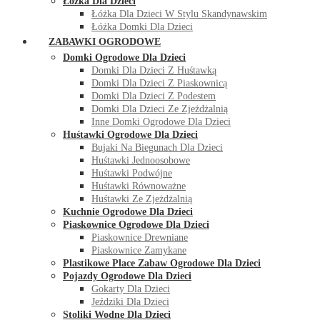
Łóżka Dla Dzieci
Łóżka Dla Dzieci W Stylu Skandynawskim
Łóżka Domki Dla Dzieci
ZABAWKI OGRODOWE
Domki Ogrodowe Dla Dzieci
Domki Dla Dzieci Z Huśtawką
Domki Dla Dzieci Z Piaskownicą
Domki Dla Dzieci Z Podestem
Domki Dla Dzieci Ze Zjeżdżalnią
Inne Domki Ogrodowe Dla Dzieci
Huśtawki Ogrodowe Dla Dzieci
Bujaki Na Biegunach Dla Dzieci
Huśtawki Jednoosobowe
Huśtawki Podwójne
Huśtawki Równoważne
Huśtawki Ze Zjeżdżalnią
Kuchnie Ogrodowe Dla Dzieci
Piaskownice Ogrodowe Dla Dzieci
Piaskownice Drewniane
Piaskownice Zamykane
Plastikowe Place Zabaw Ogrodowe Dla Dzieci
Pojazdy Ogrodowe Dla Dzieci
Gokarty Dla Dzieci
Jeździki Dla Dzieci
Stoliki Wodne Dla Dzieci