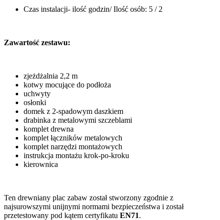
Czas instalacji- ilość godzin/ Ilość osób: 5 / 2
Zawartość zestawu:
zjeżdżalnia 2,2 m
kotwy mocujące do podłoża
uchwyty
osłonki
domek z 2-spadowym daszkiem
drabinka z metalowymi szczeblami
komplet drewna
komplet łączników metalowych
komplet narzędzi montażowych
instrukcja montażu krok-po-kroku
kierownica
Ten drewniany plac zabaw został stworzony zgodnie z
najsurowszymi unijnymi normami bezpieczeństwa i został
przetestowany pod kątem certyfikatu
EN71
.