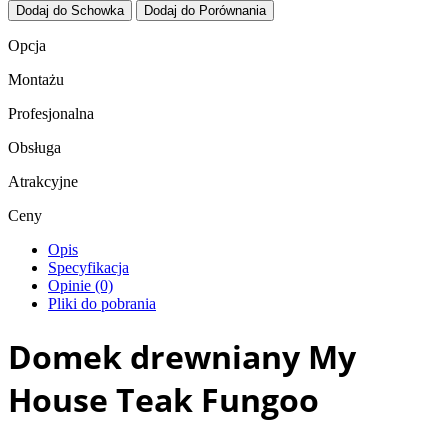
Dodaj do Schowka
Dodaj do Porównania
Opcja
Montażu
Profesjonalna
Obsługa
Atrakcyjne
Ceny
Opis
Specyfikacja
Opinie (0)
Pliki do pobrania
Domek drewniany My
House Teak Fungoo