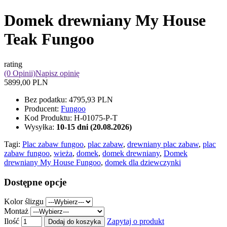
Domek drewniany My House
Teak Fungoo
rating
(0 Opinii)
Napisz opinię
5899,00 PLN
Bez podatku:
4795,93 PLN
Producent:
Fungoo
Kod Produktu:
H-01075-P-T
Wysyłka:
10-15 dni (20.08.2026)
Tagi:
Plac zabaw fungoo
,
plac zabaw
,
drewniany plac zabaw
,
plac
zabaw fungoo
,
wieża
,
domek
,
domek drewniany
,
Domek
drewniany My House Fungoo
,
domek dla dziewczynki
Dostępne opcje
Kolor ślizgu
Montaż
Ilość
Zapytaj o produkt
Dodaj do koszyka