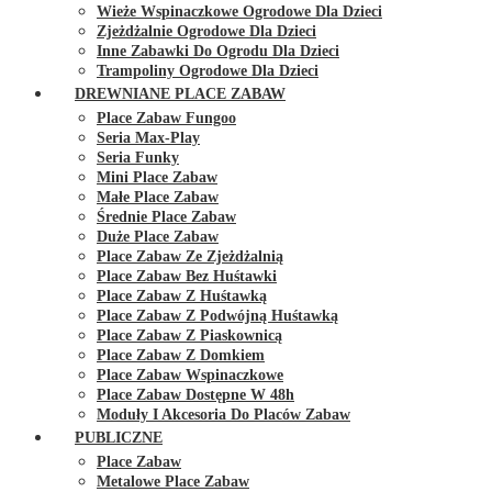
Wieże Wspinaczkowe Ogrodowe Dla Dzieci
Zjeżdżalnie Ogrodowe Dla Dzieci
Inne Zabawki Do Ogrodu Dla Dzieci
Trampoliny Ogrodowe Dla Dzieci
DREWNIANE PLACE ZABAW
Place Zabaw Fungoo
Seria Max-Play
Seria Funky
Mini Place Zabaw
Małe Place Zabaw
Średnie Place Zabaw
Duże Place Zabaw
Place Zabaw Ze Zjeżdżalnią
Place Zabaw Bez Huśtawki
Place Zabaw Z Huśtawką
Place Zabaw Z Podwójną Huśtawką
Place Zabaw Z Piaskownicą
Place Zabaw Z Domkiem
Place Zabaw Wspinaczkowe
Place Zabaw Dostępne W 48h
Moduły I Akcesoria Do Placów Zabaw
PUBLICZNE
Place Zabaw
Metalowe Place Zabaw