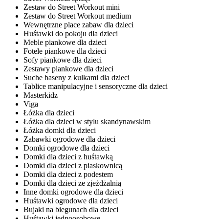
Zestaw do Street Workout mini
Zestaw do Street Workout medium
Wewnętrzne place zabaw dla dzieci
Huśtawki do pokoju dla dzieci
Meble piankowe dla dzieci
Fotele piankowe dla dzieci
Sofy piankowe dla dzieci
Zestawy piankowe dla dzieci
Suche baseny z kulkami dla dzieci
Tablice manipulacyjne i sensoryczne dla dzieci
Masterkidz
Viga
Łóżka dla dzieci
Łóżka dla dzieci w stylu skandynawskim
Łóżka domki dla dzieci
Zabawki ogrodowe dla dzieci
Domki ogrodowe dla dzieci
Domki dla dzieci z huśtawką
Domki dla dzieci z piaskownicą
Domki dla dzieci z podestem
Domki dla dzieci ze zjeżdżalnią
Inne domki ogrodowe dla dzieci
Huśtawki ogrodowe dla dzieci
Bujaki na biegunach dla dzieci
Huśtawki jednoosobowe