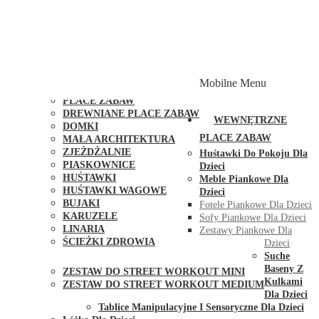
PLACE ZABAW Z PODWÓJNĄ HUŚTAWKĄ
PLACE ZABAW Z PIASKOWNICĄ
PLACE ZABAW Z DOMKIEM
PLACE ZABAW WSPINACZKOWE
PLACE ZABAW DOSTĘPNE W 48H
MODUŁY I AKCESORIA DO PLACÓW ZABAW
Mobilne Menu
PUBLICZNE
PLACE ZABAW
DREWNIANE PLACE ZABAW
WEWNĘTRZNE
DOMKI
PLACE ZABAW
MAŁA ARCHITEKTURA
ZJEŻDŻALNIE
Huśtawki Do Pokoju Dla
PIASKOWNICE
Dzieci
HUŚTAWKI
Meble Piankowe Dla
HUŚTAWKI WAGOWE
Dzieci
BUJAKI
Fotele Piankowe Dla Dzieci
KARUZELE
Sofy Piankowe Dla Dzieci
LINARIA
Zestawy Piankowe Dla
ŚCIEŻKI ZDROWIA
Dzieci
STREET WORKOUT
Suche
Baseny Z
ZESTAW DO STREET WORKOUT MINI
Kulkami
ZESTAW DO STREET WORKOUT MEDIUM
Dla Dzieci
KONTAKT
Tablice Manipulacyjne I Sensoryczne Dla Dzieci