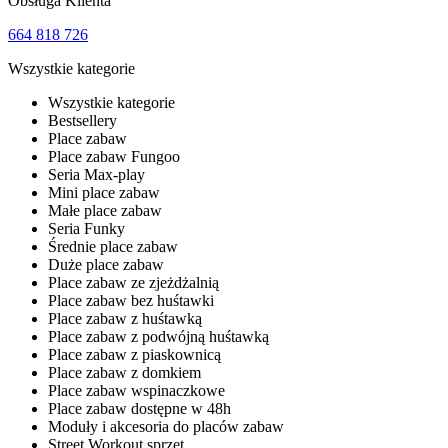
Obsługa Klienta
664 818 726
Wszystkie kategorie
Wszystkie kategorie
Bestsellery
Place zabaw
Place zabaw Fungoo
Seria Max-play
Mini place zabaw
Małe place zabaw
Seria Funky
Średnie place zabaw
Duże place zabaw
Place zabaw ze zjeżdżalnią
Place zabaw bez huśtawki
Place zabaw z huśtawką
Place zabaw z podwójną huśtawką
Place zabaw z piaskownicą
Place zabaw z domkiem
Place zabaw wspinaczkowe
Place zabaw dostępne w 48h
Moduły i akcesoria do placów zabaw
Street Workout sprzęt