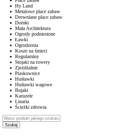
Place zabaw
Hy Land
Metalowe place zabaw
Drewniane place zabaw
Domki
Mała Architektura
Ogrody podniesione
Ławki
Ogrodzenia
Kosze na śmieci
Regulaminy
Stojaki na rowery
Zjeżdżalnie
Piaskownice
Huśtawki
Huśtawki wagowe
Bujaki
Karuzele
Linaria
Ścieżki zdrowia
Szukaj
WEWNĘTRZNE PLACE ZABAW