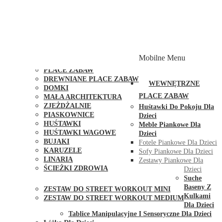
PLACE ZABAW Z PODWÓJNĄ HUŚTAWKĄ
PLACE ZABAW Z PIASKOWNICĄ
PLACE ZABAW Z DOMKIEM
PLACE ZABAW WSPINACZKOWE
PLACE ZABAW DOSTĘPNE W 48H
MODUŁY I AKCESORIA DO PLACÓW ZABAW
Mobilne Menu
PUBLICZNE
PLACE ZABAW
DREWNIANE PLACE ZABAW
WEWNĘTRZNE
DOMKI
PLACE ZABAW
MAŁA ARCHITEKTURA
ZJEŻDŻALNIE
Huśtawki Do Pokoju Dla
PIASKOWNICE
Dzieci
HUŚTAWKI
Meble Piankowe Dla
HUŚTAWKI WAGOWE
Dzieci
BUJAKI
Fotele Piankowe Dla Dzieci
KARUZELE
Sofy Piankowe Dla Dzieci
LINARIA
Zestawy Piankowe Dla
ŚCIEŻKI ZDROWIA
Dzieci
STREET WORKOUT
Suche
Baseny Z
ZESTAW DO STREET WORKOUT MINI
Kulkami
ZESTAW DO STREET WORKOUT MEDIUM
Dla Dzieci
KONTAKT
Tablice Manipulacyjne I Sensoryczne Dla Dzieci