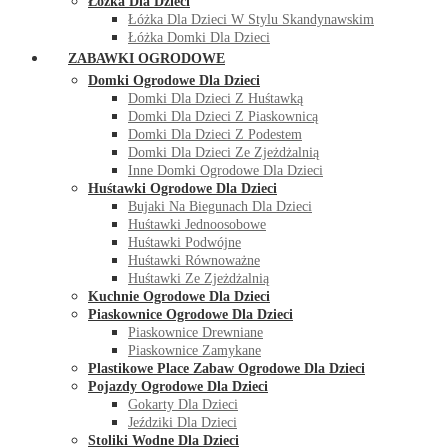
Łóżka Dla Dzieci
Łóżka Dla Dzieci W Stylu Skandynawskim
Łóżka Domki Dla Dzieci
ZABAWKI OGRODOWE
Domki Ogrodowe Dla Dzieci
Domki Dla Dzieci Z Huśtawką
Domki Dla Dzieci Z Piaskownicą
Domki Dla Dzieci Z Podestem
Domki Dla Dzieci Ze Zjeżdżalnią
Inne Domki Ogrodowe Dla Dzieci
Huśtawki Ogrodowe Dla Dzieci
Bujaki Na Biegunach Dla Dzieci
Huśtawki Jednoosobowe
Huśtawki Podwójne
Huśtawki Równoważne
Huśtawki Ze Zjeżdżalnią
Kuchnie Ogrodowe Dla Dzieci
Piaskownice Ogrodowe Dla Dzieci
Piaskownice Drewniane
Piaskownice Zamykane
Plastikowe Place Zabaw Ogrodowe Dla Dzieci
Pojazdy Ogrodowe Dla Dzieci
Gokarty Dla Dzieci
Jeździki Dla Dzieci
Stoliki Wodne Dla Dzieci