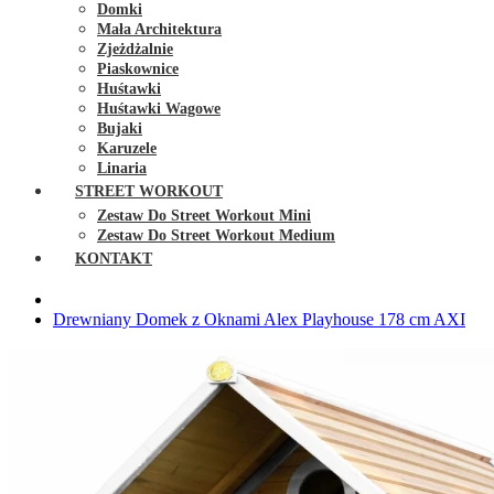
Domki
Mała Architektura
Zjeżdżalnie
Piaskownice
Huśtawki
Huśtawki Wagowe
Bujaki
Karuzele
Linaria
STREET WORKOUT
Zestaw Do Street Workout Mini
Zestaw Do Street Workout Medium
KONTAKT
Drewniany Domek z Oknami Alex Playhouse 178 cm AXI