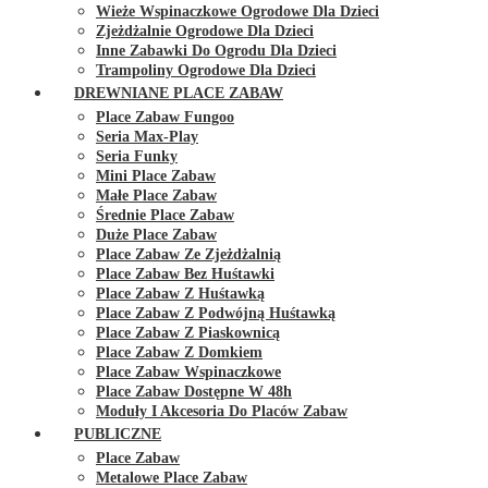
Wieże Wspinaczkowe Ogrodowe Dla Dzieci
Zjeżdżalnie Ogrodowe Dla Dzieci
Inne Zabawki Do Ogrodu Dla Dzieci
Trampoliny Ogrodowe Dla Dzieci
DREWNIANE PLACE ZABAW
Place Zabaw Fungoo
Seria Max-Play
Seria Funky
Mini Place Zabaw
Małe Place Zabaw
Średnie Place Zabaw
Duże Place Zabaw
Place Zabaw Ze Zjeżdżalnią
Place Zabaw Bez Huśtawki
Place Zabaw Z Huśtawką
Place Zabaw Z Podwójną Huśtawką
Place Zabaw Z Piaskownicą
Place Zabaw Z Domkiem
Place Zabaw Wspinaczkowe
Place Zabaw Dostępne W 48h
Moduły I Akcesoria Do Placów Zabaw
PUBLICZNE
Place Zabaw
Metalowe Place Zabaw