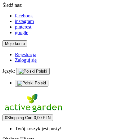
Śledź nas:
facebook
instagram
pinterest
google
Moje konto
Rejestracja
Zaloguj się
Język:
Polski
Polski
0
Shopping Cart
0,00 PLN
Twój koszyk jest pusty!