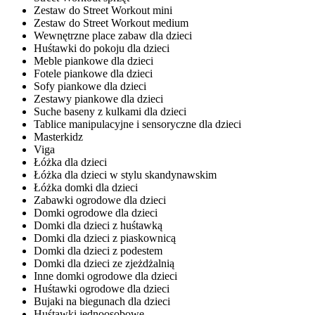
Zestaw do Street Workout mini
Zestaw do Street Workout medium
Wewnętrzne place zabaw dla dzieci
Huśtawki do pokoju dla dzieci
Meble piankowe dla dzieci
Fotele piankowe dla dzieci
Sofy piankowe dla dzieci
Zestawy piankowe dla dzieci
Suche baseny z kulkami dla dzieci
Tablice manipulacyjne i sensoryczne dla dzieci
Masterkidz
Viga
Łóżka dla dzieci
Łóżka dla dzieci w stylu skandynawskim
Łóżka domki dla dzieci
Zabawki ogrodowe dla dzieci
Domki ogrodowe dla dzieci
Domki dla dzieci z huśtawką
Domki dla dzieci z piaskownicą
Domki dla dzieci z podestem
Domki dla dzieci ze zjeżdżalnią
Inne domki ogrodowe dla dzieci
Huśtawki ogrodowe dla dzieci
Bujaki na biegunach dla dzieci
Huśtawki jednoosobowe