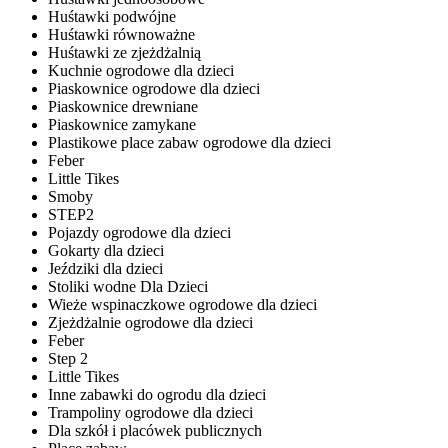
Huśtawki podwójne
Huśtawki równoważne
Huśtawki ze zjeżdżalnią
Kuchnie ogrodowe dla dzieci
Piaskownice ogrodowe dla dzieci
Piaskownice drewniane
Piaskownice zamykane
Plastikowe place zabaw ogrodowe dla dzieci
Feber
Little Tikes
Smoby
STEP2
Pojazdy ogrodowe dla dzieci
Gokarty dla dzieci
Jeździki dla dzieci
Stoliki wodne Dla Dzieci
Wieże wspinaczkowe ogrodowe dla dzieci
Zjeżdżalnie ogrodowe dla dzieci
Feber
Step 2
Little Tikes
Inne zabawki do ogrodu dla dzieci
Trampoliny ogrodowe dla dzieci
Dla szkół i placówek publicznych