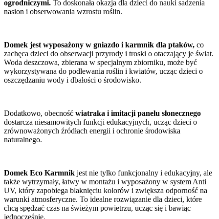
ogrodniczymi.
To doskonała okazja dla dzieci do nauki sadzenia
nasion i obserwowania wzrostu roślin.
Domek jest wyposażony w gniazdo i karmnik dla ptaków,
co
zachęca dzieci do obserwacji przyrody i troski o otaczający je świat.
Woda deszczowa, zbierana w specjalnym zbiorniku, może być
wykorzystywana do podlewania roślin i kwiatów, ucząc dzieci o
oszczędzaniu wody i dbałości o środowisko.
Dodatkowo, obecność
wiatraka i imitacji panelu słonecznego
dostarcza niesamowitych funkcji edukacyjnych, ucząc dzieci o
zrównoważonych źródłach energii i ochronie środowiska
naturalnego.
Domek Eco Karmnik
jest nie tylko funkcjonalny i edukacyjny, ale
także wytrzymały, łatwy w montażu i wyposażony w system Anti
UV, który zapobiega blaknięciu kolorów i zwiększa odporność na
warunki atmosferyczne. To idealne rozwiązanie dla dzieci, które
chcą spędzać czas na świeżym powietrzu, ucząc się i bawiąc
jednocześnie.