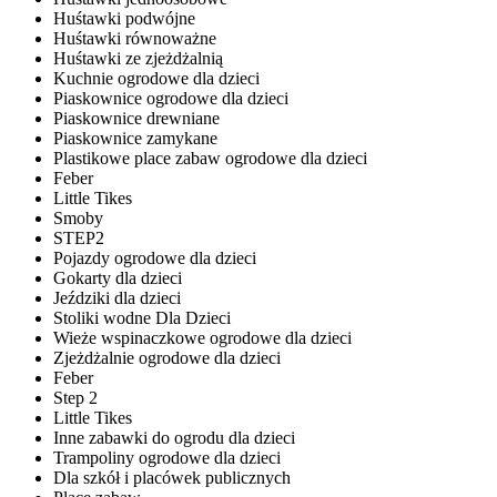
Huśtawki podwójne
Huśtawki równoważne
Huśtawki ze zjeżdżalnią
Kuchnie ogrodowe dla dzieci
Piaskownice ogrodowe dla dzieci
Piaskownice drewniane
Piaskownice zamykane
Plastikowe place zabaw ogrodowe dla dzieci
Feber
Little Tikes
Smoby
STEP2
Pojazdy ogrodowe dla dzieci
Gokarty dla dzieci
Jeździki dla dzieci
Stoliki wodne Dla Dzieci
Wieże wspinaczkowe ogrodowe dla dzieci
Zjeżdżalnie ogrodowe dla dzieci
Feber
Step 2
Little Tikes
Inne zabawki do ogrodu dla dzieci
Trampoliny ogrodowe dla dzieci
Dla szkół i placówek publicznych