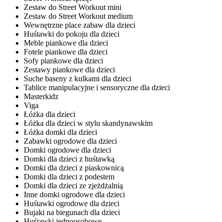
Zestaw do Street Workout mini
Zestaw do Street Workout medium
Wewnętrzne place zabaw dla dzieci
Huśtawki do pokoju dla dzieci
Meble piankowe dla dzieci
Fotele piankowe dla dzieci
Sofy piankowe dla dzieci
Zestawy piankowe dla dzieci
Suche baseny z kulkami dla dzieci
Tablice manipulacyjne i sensoryczne dla dzieci
Masterkidz
Viga
Łóżka dla dzieci
Łóżka dla dzieci w stylu skandynawskim
Łóżka domki dla dzieci
Zabawki ogrodowe dla dzieci
Domki ogrodowe dla dzieci
Domki dla dzieci z huśtawką
Domki dla dzieci z piaskownicą
Domki dla dzieci z podestem
Domki dla dzieci ze zjeżdżalnią
Inne domki ogrodowe dla dzieci
Huśtawki ogrodowe dla dzieci
Bujaki na biegunach dla dzieci
Huśtawki jednoosobowe