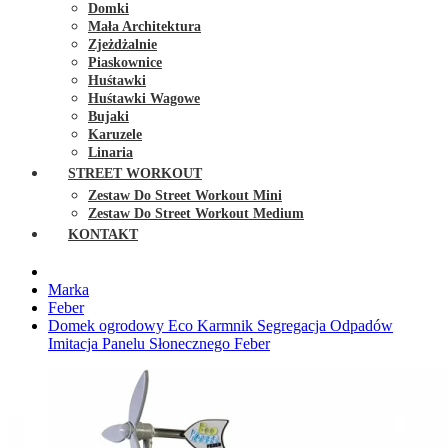
Domki
Mała Architektura
Zjeżdżalnie
Piaskownice
Huśtawki
Huśtawki Wagowe
Bujaki
Karuzele
Linaria
STREET WORKOUT
Zestaw Do Street Workout Mini
Zestaw Do Street Workout Medium
KONTAKT
Marka
Feber
Domek ogrodowy Eco Karmnik Segregacja Odpadów
Imitacja Panelu Słonecznego Feber