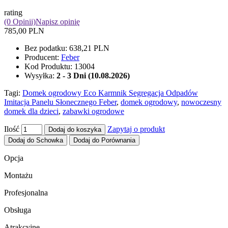
rating
(0 Opinii)
Napisz opinię
785,00 PLN
Bez podatku:
638,21 PLN
Producent:
Feber
Kod Produktu:
13004
Wysyłka:
2 - 3 Dni (10.08.2026)
Tagi:
Domek ogrodowy Eco Karmnik Segregacja Odpadów
Imitacja Panelu Słonecznego Feber
,
domek ogrodowy
,
nowoczesny
domek dla dzieci
,
zabawki ogrodowe
Ilość
Zapytaj o produkt
Dodaj do koszyka
Dodaj do Schowka
Dodaj do Porównania
Opcja
Montażu
Profesjonalna
Obsługa
Atrakcyjne