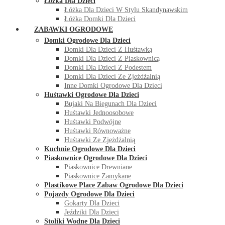
Łóżka Dla Dzieci
Łóżka Dla Dzieci W Stylu Skandynawskim
Łóżka Domki Dla Dzieci
ZABAWKI OGRODOWE
Domki Ogrodowe Dla Dzieci
Domki Dla Dzieci Z Huśtawką
Domki Dla Dzieci Z Piaskownicą
Domki Dla Dzieci Z Podestem
Domki Dla Dzieci Ze Zjeżdżalnią
Inne Domki Ogrodowe Dla Dzieci
Huśtawki Ogrodowe Dla Dzieci
Bujaki Na Biegunach Dla Dzieci
Huśtawki Jednoosobowe
Huśtawki Podwójne
Huśtawki Równoważne
Huśtawki Ze Zjeżdżalnią
Kuchnie Ogrodowe Dla Dzieci
Piaskownice Ogrodowe Dla Dzieci
Piaskownice Drewniane
Piaskownice Zamykane
Plastikowe Place Zabaw Ogrodowe Dla Dzieci
Pojazdy Ogrodowe Dla Dzieci
Gokarty Dla Dzieci
Jeździki Dla Dzieci
Stoliki Wodne Dla Dzieci