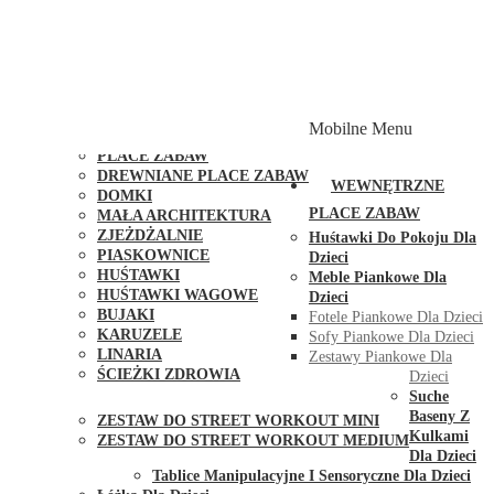
PLACE ZABAW Z PODWÓJNĄ HUŚTAWKĄ
PLACE ZABAW Z PIASKOWNICĄ
PLACE ZABAW Z DOMKIEM
PLACE ZABAW WSPINACZKOWE
PLACE ZABAW DOSTĘPNE W 48H
MODUŁY I AKCESORIA DO PLACÓW ZABAW
Mobilne Menu
PUBLICZNE
PLACE ZABAW
DREWNIANE PLACE ZABAW
WEWNĘTRZNE
DOMKI
PLACE ZABAW
MAŁA ARCHITEKTURA
ZJEŻDŻALNIE
Huśtawki Do Pokoju Dla
PIASKOWNICE
Dzieci
HUŚTAWKI
Meble Piankowe Dla
HUŚTAWKI WAGOWE
Dzieci
BUJAKI
Fotele Piankowe Dla Dzieci
KARUZELE
Sofy Piankowe Dla Dzieci
LINARIA
Zestawy Piankowe Dla
ŚCIEŻKI ZDROWIA
Dzieci
STREET WORKOUT
Suche
Baseny Z
ZESTAW DO STREET WORKOUT MINI
Kulkami
ZESTAW DO STREET WORKOUT MEDIUM
Dla Dzieci
KONTAKT
Tablice Manipulacyjne I Sensoryczne Dla Dzieci