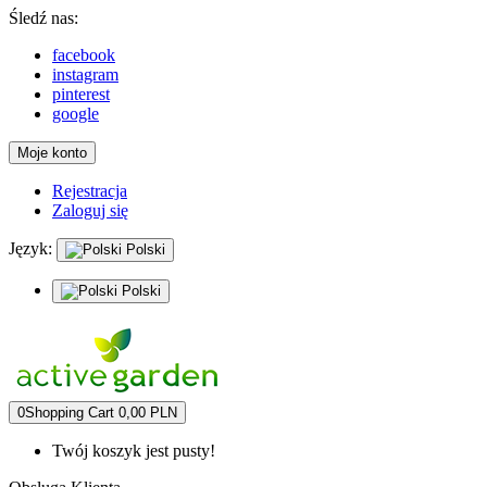
Śledź nas:
facebook
instagram
pinterest
google
Moje konto
Rejestracja
Zaloguj się
Język:
Polski
Polski
0
Shopping Cart
0,00 PLN
Twój koszyk jest pusty!