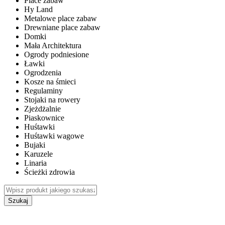
Place zabaw
Hy Land
Metalowe place zabaw
Drewniane place zabaw
Domki
Mała Architektura
Ogrody podniesione
Ławki
Ogrodzenia
Kosze na śmieci
Regulaminy
Stojaki na rowery
Zjeżdżalnie
Piaskownice
Huśtawki
Huśtawki wagowe
Bujaki
Karuzele
Linaria
Ścieżki zdrowia
Szukaj
WEWNĘTRZNE PLACE ZABAW