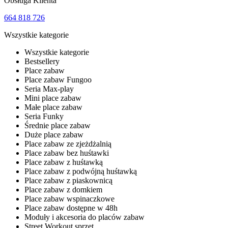
Obsługa Klienta
664 818 726
Wszystkie kategorie
Wszystkie kategorie
Bestsellery
Place zabaw
Place zabaw Fungoo
Seria Max-play
Mini place zabaw
Małe place zabaw
Seria Funky
Średnie place zabaw
Duże place zabaw
Place zabaw ze zjeżdżalnią
Place zabaw bez huśtawki
Place zabaw z huśtawką
Place zabaw z podwójną huśtawką
Place zabaw z piaskownicą
Place zabaw z domkiem
Place zabaw wspinaczkowe
Place zabaw dostępne w 48h
Moduły i akcesoria do placów zabaw
Street Workout sprzęt