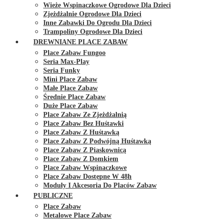
Wieże Wspinaczkowe Ogrodowe Dla Dzieci
Zjeżdżalnie Ogrodowe Dla Dzieci
Inne Zabawki Do Ogrodu Dla Dzieci
Trampoliny Ogrodowe Dla Dzieci
DREWNIANE PLACE ZABAW
Place Zabaw Fungoo
Seria Max-Play
Seria Funky
Mini Place Zabaw
Małe Place Zabaw
Średnie Place Zabaw
Duże Place Zabaw
Place Zabaw Ze Zjeżdżalnią
Place Zabaw Bez Huśtawki
Place Zabaw Z Huśtawką
Place Zabaw Z Podwójną Huśtawką
Place Zabaw Z Piaskownicą
Place Zabaw Z Domkiem
Place Zabaw Wspinaczkowe
Place Zabaw Dostępne W 48h
Moduły I Akcesoria Do Placów Zabaw
PUBLICZNE
Place Zabaw
Metalowe Place Zabaw