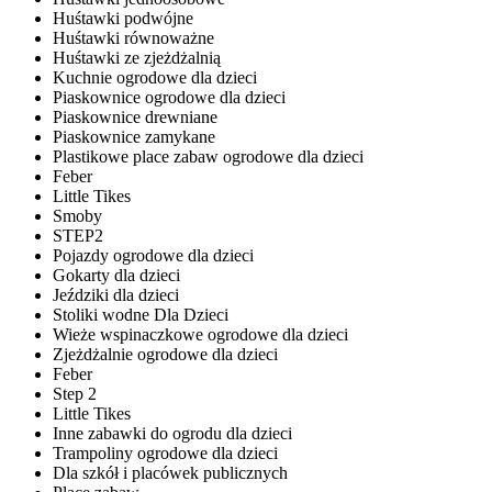
Huśtawki podwójne
Huśtawki równoważne
Huśtawki ze zjeżdżalnią
Kuchnie ogrodowe dla dzieci
Piaskownice ogrodowe dla dzieci
Piaskownice drewniane
Piaskownice zamykane
Plastikowe place zabaw ogrodowe dla dzieci
Feber
Little Tikes
Smoby
STEP2
Pojazdy ogrodowe dla dzieci
Gokarty dla dzieci
Jeździki dla dzieci
Stoliki wodne Dla Dzieci
Wieże wspinaczkowe ogrodowe dla dzieci
Zjeżdżalnie ogrodowe dla dzieci
Feber
Step 2
Little Tikes
Inne zabawki do ogrodu dla dzieci
Trampoliny ogrodowe dla dzieci
Dla szkół i placówek publicznych