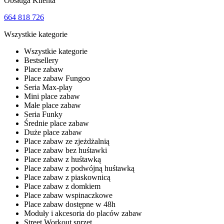
Obsługa Klienta
664 818 726
Wszystkie kategorie
Wszystkie kategorie
Bestsellery
Place zabaw
Place zabaw Fungoo
Seria Max-play
Mini place zabaw
Małe place zabaw
Seria Funky
Średnie place zabaw
Duże place zabaw
Place zabaw ze zjeżdżalnią
Place zabaw bez huśtawki
Place zabaw z huśtawką
Place zabaw z podwójną huśtawką
Place zabaw z piaskownicą
Place zabaw z domkiem
Place zabaw wspinaczkowe
Place zabaw dostępne w 48h
Moduły i akcesoria do placów zabaw
Street Workout sprzęt