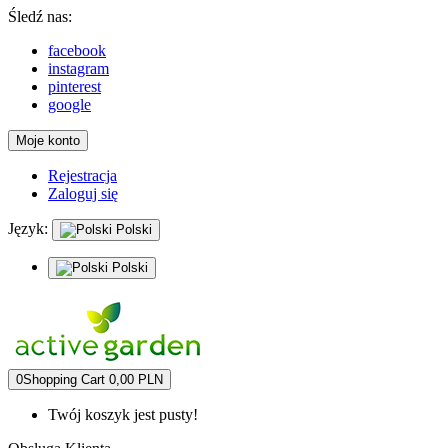
Śledź nas:
facebook
instagram
pinterest
google
Moje konto
Rejestracja
Zaloguj się
Język:
Polski
Polski
0
Shopping Cart
0,00 PLN
Twój koszyk jest pusty!