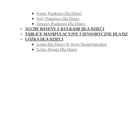
HUŚTAWKI DO POKOJU DLA DZIECI
MEBLE PIANKOWE DLA DZIECI
Fotele Piankowe Dla Dzieci
Sofy Piankowe Dla Dzieci
Zestawy Piankowe Dla Dzieci
SUCHE BASENY Z KULKAMI DLA DZIECI
TABLICE MANIPULACYJNE I SENSORYCZNE DLA DZ
ŁÓŻKA DLA DZIECI
Łóżka Dla Dzieci W Stylu Skandynawskim
Łóżka Domki Dla Dzieci