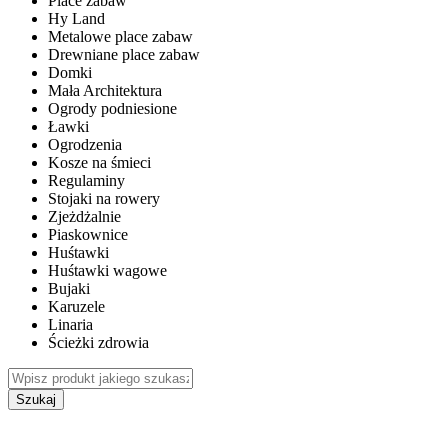
Place zabaw
Hy Land
Metalowe place zabaw
Drewniane place zabaw
Domki
Mała Architektura
Ogrody podniesione
Ławki
Ogrodzenia
Kosze na śmieci
Regulaminy
Stojaki na rowery
Zjeżdżalnie
Piaskownice
Huśtawki
Huśtawki wagowe
Bujaki
Karuzele
Linaria
Ścieżki zdrowia
Szukaj
WEWNĘTRZNE PLACE ZABAW