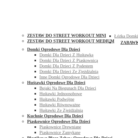
STREET WORKOUT
KONTAK
ZESTAW DO STREET WORKOUT MINI
Łóżka Domki
ZESTAW DO STREET WORKOUT MEDIUM
ZABAW
Domki Ogrodowe Dla Dzieci
Domki Dla Dzieci Z Huśtawką
Domki Dla Dzieci Z Piaskownicą
Domki Dla Dzieci Z Podestem
Domki Dla Dzieci Ze Zjeżdżalnią
Inne Domki Ogrodowe Dla Dzieci
Huśtawki Ogrodowe Dla Dzieci
Bujaki Na Biegunach Dla Dzieci
Huśtawki Jednoosobowe
Huśtawki Podwójne
Huśtawki Równoważne
Huśtawki Ze Zjeżdżalnią
Kuchnie Ogrodowe Dla Dzieci
Piaskownice Ogrodowe Dla Dzieci
Piaskownice Drewniane
Piaskownice Zamykane