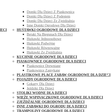
DOMKI OGRODOWE DLA DZIECI
Domki Dla Dzieci Z Huśtawką
Domki Dla Dzieci Z Piaskownicą
Domki Dla Dzieci Z Podestem
Domki Dla Dzieci Ze Zjeżdżalnią
Inne Domki Ogrodowe Dla Dzieci
IECI
HUŚTAWKI OGRODOWE DLA DZIECI
Bujaki Na Biegunach Dla Dzieci
Huśtawki Jednoosobowe
Huśtawki Podwójne
Huśtawki Równoważne
Huśtawki Ze Zjeżdżalnią
KUCHNIE OGRODOWE DLA DZIECI
PIASKOWNICE OGRODOWE DLA DZIECI
Piaskownice Drewniane
Piaskownice Zamykane
PLASTIKOWE PLACE ZABAW OGRODOWE DLA DZIECI
POJAZDY OGRODOWE DLA DZIECI
Gokarty Dla Dzieci
Jeździki Dla Dzieci
STOLIKI WODNE DLA DZIECI
WIEŻE WSPINACZKOWE OGRODOWE DLA DZIECI
ZJEŻDŻALNIE OGRODOWE DLA DZIECI
INNE ZABAWKI DO OGRODU DLA DZIECI
TRAMPOLINY OGRODOWE DLA DZIECI