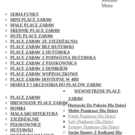
Mobilne
PLACE ZABAW FUNGOO
Menu
SERIA MAX-PLAY
SERIA FUNKY
MINI PLACE ZABAW
MAŁE PLACE ZABAW
ŚREDNIE PLACE ZABAW
DUŻE PLACE ZABAW
PLACE ZABAW ZE ZJEŻDŻALNIĄ
PLACE ZABAW BEZ HUŚTAWKI
PLACE ZABAW Z HUŚTAWKĄ
PLACE ZABAW Z PODWÓJNĄ HUŚTAWKĄ
PLACE ZABAW Z PIASKOWNICĄ
PLACE ZABAW Z DOMKIEM
PLACE ZABAW WSPINACZKOWE
PLACE ZABAW DOSTĘPNE W 48H
MODUŁY I AKCESORIA DO PLACÓW ZABAW
PUBLICZNE
WEWNĘTRZNE PLACE
PLACE ZABAW
ZABAW
DREWNIANE PLACE ZABAW
Huśtawki Do Pokoju Dla Dzieci
DOMKI
Meble Piankowe Dla Dzieci
MAŁA ARCHITEKTURA
Fotele Piankowe Dla Dzieci
ZJEŻDŻALNIE
Sofy Piankowe Dla Dzieci
PIASKOWNICE
Zestawy Piankowe Dla Dzieci
HUŚTAWKI
Suche Baseny Z Kulkami Dla