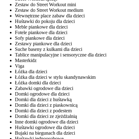
Zestaw do Street Workout mini
Zestaw do Street Workout medium
Wewnętrzne place zabaw dla dzieci
Huśtawki do pokoju dla dzieci
Meble piankowe dla dzieci
Fotele piankowe dla dzieci
Sofy piankowe dla dzieci
Zestawy piankowe dla dzieci
Suche baseny z kulkami dla dzieci
Tablice manipulacyjne i sensoryczne dla dzieci
Masterkidz
Viga
Łóżka dla dzieci
Łóżka dla dzieci w stylu skandynawskim
Łóżka domki dla dzieci
Zabawki ogrodowe dla dzieci
Domki ogrodowe dla dzieci
Domki dla dzieci z huśtawką
Domki dla dzieci z piaskownicą
Domki dla dzieci z podestem
Domki dla dzieci ze zjeżdżalnią
Inne domki ogrodowe dla dzieci
Huśtawki ogrodowe dla dzieci
Bujaki na biegunach dla dzieci
Huśtawki jednoosobowe