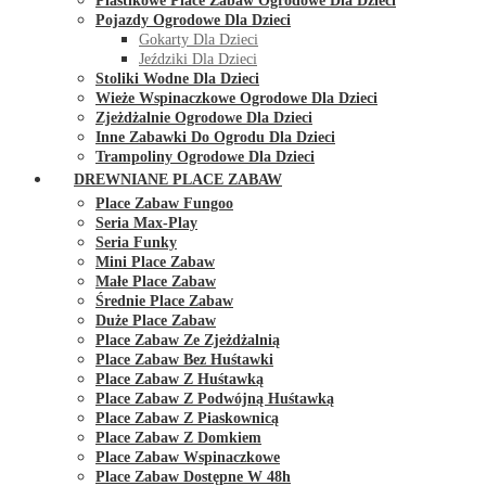
Plastikowe Place Zabaw Ogrodowe Dla Dzieci
Pojazdy Ogrodowe Dla Dzieci
Gokarty Dla Dzieci
Jeździki Dla Dzieci
Stoliki Wodne Dla Dzieci
Wieże Wspinaczkowe Ogrodowe Dla Dzieci
Zjeżdżalnie Ogrodowe Dla Dzieci
Inne Zabawki Do Ogrodu Dla Dzieci
Trampoliny Ogrodowe Dla Dzieci
DREWNIANE PLACE ZABAW
Place Zabaw Fungoo
Seria Max-Play
Seria Funky
Mini Place Zabaw
Małe Place Zabaw
Średnie Place Zabaw
Duże Place Zabaw
Place Zabaw Ze Zjeżdżalnią
Place Zabaw Bez Huśtawki
Place Zabaw Z Huśtawką
Place Zabaw Z Podwójną Huśtawką
Place Zabaw Z Piaskownicą
Place Zabaw Z Domkiem
Place Zabaw Wspinaczkowe
Place Zabaw Dostępne W 48h