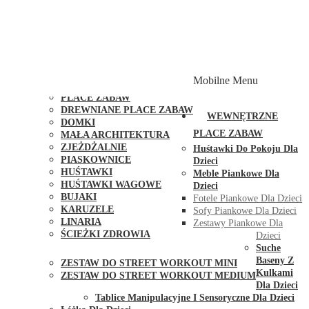
PLACE ZABAW Z PODWÓJNĄ HUŚTAWKĄ
PLACE ZABAW Z PIASKOWNICĄ
PLACE ZABAW Z DOMKIEM
PLACE ZABAW WSPINACZKOWE
PLACE ZABAW DOSTĘPNE W 48H
MODUŁY I AKCESORIA DO PLACÓW ZABAW
Mobilne Menu
PUBLICZNE
PLACE ZABAW
DREWNIANE PLACE ZABAW
WEWNĘTRZNE
DOMKI
PLACE ZABAW
MAŁA ARCHITEKTURA
ZJEŻDŻALNIE
Huśtawki Do Pokoju Dla
PIASKOWNICE
Dzieci
HUŚTAWKI
Meble Piankowe Dla
HUŚTAWKI WAGOWE
Dzieci
BUJAKI
Fotele Piankowe Dla Dzieci
KARUZELE
Sofy Piankowe Dla Dzieci
LINARIA
Zestawy Piankowe Dla
ŚCIEŻKI ZDROWIA
Dzieci
STREET WORKOUT
Suche
Baseny Z
ZESTAW DO STREET WORKOUT MINI
Kulkami
ZESTAW DO STREET WORKOUT MEDIUM
Dla Dzieci
KONTAKT
Tablice Manipulacyjne I Sensoryczne Dla Dzieci