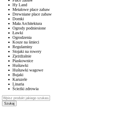
Place zabaw
Hy Land
Metalowe place zabaw
Drewniane place zabaw
Domki
Mała Architektura
Ogrody podniesione
Ławki
Ogrodzenia
Kosze na śmieci
Regulaminy
Stojaki na rowery
Zjeżdżalnie
Piaskownice
Huśtawki
Huśtawki wagowe
Bujaki
Karuzele
Linaria
Ścieżki zdrowia
Szukaj
WEWNĘTRZNE PLACE ZABAW