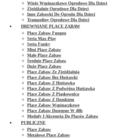
Wieże Wspinaczkowe Ogrodowe Dla Dzieci
Zjeżdżalnie Ogrodowe Dla Dzieci
Inne Zabawki Do Ogrodu Dla Dzieci
Trampoliny Ogrodowe Dla Dzieci
DREWNIANE PLACE ZABAW
Place Zabaw Fungoo
Seria Max-Play
Seria Funky
Mini Place Zabaw
Małe Place Zabaw
Średnie Place Zabaw
Duże Place Zabaw
Place Zabaw Ze Zjeżdżalnią
Place Zabaw Bez Huśtawki
Place Zabaw Z Huśtawką
Place Zabaw Z Podwójną Huśtawką
Place Zabaw Z Piaskownicą
Place Zabaw Z Domkiem
Place Zabaw Wspinaczkowe
Place Zabaw Dostępne W 48h
Moduły I Akcesoria Do Placów Zabaw
PUBLICZNE
Place Zabaw
Metalowe Place Zabaw