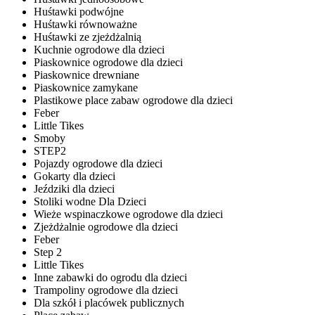
Huśtawki podwójne
Huśtawki równoważne
Huśtawki ze zjeżdżalnią
Kuchnie ogrodowe dla dzieci
Piaskownice ogrodowe dla dzieci
Piaskownice drewniane
Piaskownice zamykane
Plastikowe place zabaw ogrodowe dla dzieci
Feber
Little Tikes
Smoby
STEP2
Pojazdy ogrodowe dla dzieci
Gokarty dla dzieci
Jeździki dla dzieci
Stoliki wodne Dla Dzieci
Wieże wspinaczkowe ogrodowe dla dzieci
Zjeżdżalnie ogrodowe dla dzieci
Feber
Step 2
Little Tikes
Inne zabawki do ogrodu dla dzieci
Trampoliny ogrodowe dla dzieci
Dla szkół i placówek publicznych