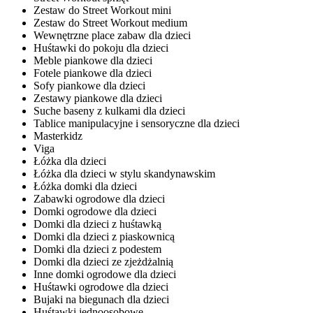
Zestaw do Street Workout mini
Zestaw do Street Workout medium
Wewnętrzne place zabaw dla dzieci
Huśtawki do pokoju dla dzieci
Meble piankowe dla dzieci
Fotele piankowe dla dzieci
Sofy piankowe dla dzieci
Zestawy piankowe dla dzieci
Suche baseny z kulkami dla dzieci
Tablice manipulacyjne i sensoryczne dla dzieci
Masterkidz
Viga
Łóżka dla dzieci
Łóżka dla dzieci w stylu skandynawskim
Łóżka domki dla dzieci
Zabawki ogrodowe dla dzieci
Domki ogrodowe dla dzieci
Domki dla dzieci z huśtawką
Domki dla dzieci z piaskownicą
Domki dla dzieci z podestem
Domki dla dzieci ze zjeżdżalnią
Inne domki ogrodowe dla dzieci
Huśtawki ogrodowe dla dzieci
Bujaki na biegunach dla dzieci
Huśtawki jednoosobowe