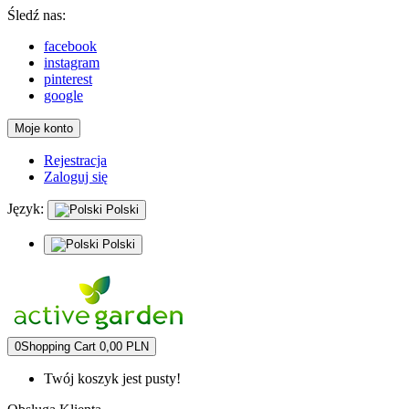
Śledź nas:
facebook
instagram
pinterest
google
Moje konto
Rejestracja
Zaloguj się
Język:
Polski
Polski
0
Shopping Cart
0,00 PLN
Twój koszyk jest pusty!