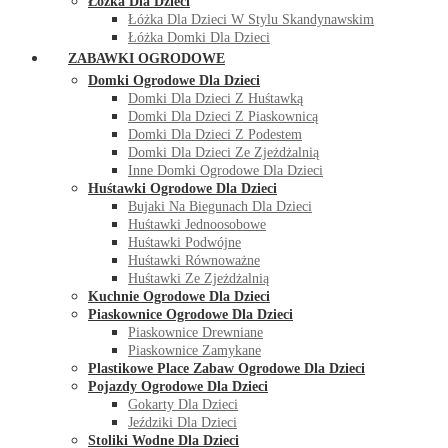
Łóżka Dla Dzieci
Łóżka Dla Dzieci W Stylu Skandynawskim
Łóżka Domki Dla Dzieci
ZABAWKI OGRODOWE
Domki Ogrodowe Dla Dzieci
Domki Dla Dzieci Z Huśtawką
Domki Dla Dzieci Z Piaskownicą
Domki Dla Dzieci Z Podestem
Domki Dla Dzieci Ze Zjeżdżalnią
Inne Domki Ogrodowe Dla Dzieci
Huśtawki Ogrodowe Dla Dzieci
Bujaki Na Biegunach Dla Dzieci
Huśtawki Jednoosobowe
Huśtawki Podwójne
Huśtawki Równoważne
Huśtawki Ze Zjeżdżalnią
Kuchnie Ogrodowe Dla Dzieci
Piaskownice Ogrodowe Dla Dzieci
Piaskownice Drewniane
Piaskownice Zamykane
Plastikowe Place Zabaw Ogrodowe Dla Dzieci
Pojazdy Ogrodowe Dla Dzieci
Gokarty Dla Dzieci
Jeździki Dla Dzieci
Stoliki Wodne Dla Dzieci