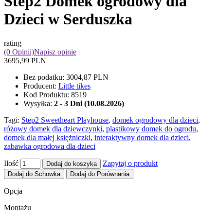
Step2 Domek ogrodowy dla
Dzieci w Serduszka
rating
(0 Opinii)
Napisz opinię
3695,99 PLN
Bez podatku:
3004,87 PLN
Producent:
Little tikes
Kod Produktu:
8519
Wysyłka:
2 - 3 Dni (10.08.2026)
Tagi:
Step2 Sweetheart Playhouse
,
domek ogrodowy dla dzieci
,
różowy domek dla dziewczynki
,
plastikowy domek do ogrodu
,
domek dla małej księżniczki
,
interaktywny domek dla dzieci
,
zabawka ogrodowa dla dzieci
Ilość
Zapytaj o produkt
Dodaj do koszyka
Dodaj do Schowka
Dodaj do Porównania
Opcja
Montażu