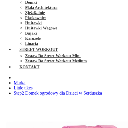
Domki
Mała Architektura
Zjeżdżalnie
Piaskownice
Huśtawki
Huśtawki Wagowe
Bujaki
Karuzele
Linaria
STREET WORKOUT
Zestaw Do Street Workout Mini
Zestaw Do Street Workout Medium
KONTAKT
Marka
Little tikes
Step2 Domek ogrodowy dla Dzieci w Serduszka