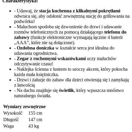
Charakterystyka:
- Udawaj, że
stacja kuchenna z klikalnymi pokrętłami
odwraca się, aby odsłonić zewnętrzną stację do grillowania na
podwórku!
- Maluchom spodoba się dzwonienie do drzwi i udawanie
rozmów telefonicznych za pomocą działającego
telefonu do
zabawy
(funkcje elektroniczne wymagają łącznie 4 baterii
„AAA”, które nie są dołączone).
- Ozdobna doniczka
w kształcie serca jest idealna do
udawania ogrodnictwa.
- Zegar z ruchomymi wskazówkami
uczy maluchów
odczytywanie czasu!
- Naklejka ścienna z lustrem to uroczy akcent, który pokocha
każda mała księżniczka.
- Drzwi i żaluzje do zabaw dla dzieci otwierają się i zamykają
z łatwością
- Na dachu znajduje się
świetlik
, który wpuszcza mnóstwo
naturalnego światła.
Wymiary zewnętrzne
Wysokość
155 cm
Długość
147 cm
Waga
43 kg