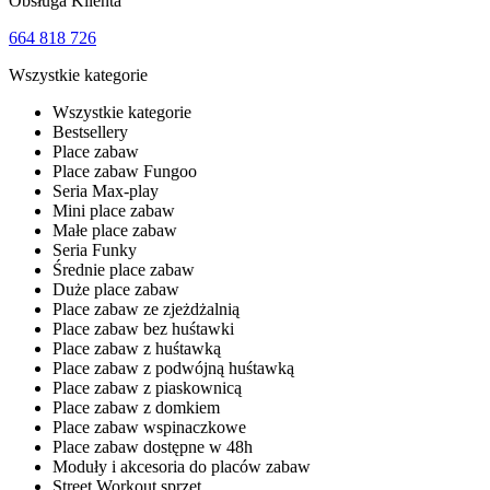
Obsługa Klienta
664 818 726
Wszystkie kategorie
Wszystkie kategorie
Bestsellery
Place zabaw
Place zabaw Fungoo
Seria Max-play
Mini place zabaw
Małe place zabaw
Seria Funky
Średnie place zabaw
Duże place zabaw
Place zabaw ze zjeżdżalnią
Place zabaw bez huśtawki
Place zabaw z huśtawką
Place zabaw z podwójną huśtawką
Place zabaw z piaskownicą
Place zabaw z domkiem
Place zabaw wspinaczkowe
Place zabaw dostępne w 48h
Moduły i akcesoria do placów zabaw
Street Workout sprzęt