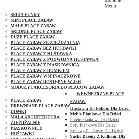
Mobilne
PLACE ZABAW FUNGOO
Menu
SERIA MAX-PLAY
SERIA FUNKY
MINI PLACE ZABAW
MAŁE PLACE ZABAW
ŚREDNIE PLACE ZABAW
DUŻE PLACE ZABAW
PLACE ZABAW ZE ZJEŻDŻALNIĄ
PLACE ZABAW BEZ HUŚTAWKI
PLACE ZABAW Z HUŚTAWKĄ
PLACE ZABAW Z PODWÓJNĄ HUŚTAWKĄ
PLACE ZABAW Z PIASKOWNICĄ
PLACE ZABAW Z DOMKIEM
PLACE ZABAW WSPINACZKOWE
PLACE ZABAW DOSTĘPNE W 48H
MODUŁY I AKCESORIA DO PLACÓW ZABAW
PUBLICZNE
WEWNĘTRZNE PLACE
PLACE ZABAW
ZABAW
DREWNIANE PLACE ZABAW
Huśtawki Do Pokoju Dla Dzieci
DOMKI
Meble Piankowe Dla Dzieci
MAŁA ARCHITEKTURA
Fotele Piankowe Dla Dzieci
ZJEŻDŻALNIE
Sofy Piankowe Dla Dzieci
PIASKOWNICE
Zestawy Piankowe Dla Dzieci
HUŚTAWKI
Suche Baseny Z Kulkami Dla