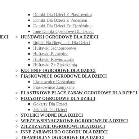
DOMKI OGRODOWE DLA DZIECI
Domki Dla Dzieci Z Huśtawką
Domki Dla Dzieci Z Piaskownicą
Domki Dla Dzieci Z Podestem
Domki Dla Dzieci Ze Zjeżdżalnią
Inne Domki Ogrodowe Dla Dzieci
IECI
HUŚTAWKI OGRODOWE DLA DZIECI
Bujaki Na Biegunach Dla Dzieci
Huśtawki Jednoosobowe
Huśtawki Podwójne
Huśtawki Równoważne
Huśtawki Ze Zjeżdżalnią
KUCHNIE OGRODOWE DLA DZIECI
PIASKOWNICE OGRODOWE DLA DZIECI
Piaskownice Drewniane
Piaskownice Zamykane
PLASTIKOWE PLACE ZABAW OGRODOWE DLA DZIECI
POJAZDY OGRODOWE DLA DZIECI
Gokarty Dla Dzieci
Jeździki Dla Dzieci
STOLIKI WODNE DLA DZIECI
WIEŻE WSPINACZKOWE OGRODOWE DLA DZIECI
ZJEŻDŻALNIE OGRODOWE DLA DZIECI
INNE ZABAWKI DO OGRODU DLA DZIECI
TRAMPOLINY OGRODOWE DLA DZIECI