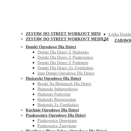
STREET WORKOUT
KONTAK
ZESTAW DO STREET WORKOUT MINI
Łóżka Domki
ZESTAW DO STREET WORKOUT MEDIUM
ZABAW
Domki Ogrodowe Dla Dzieci
Domki Dla Dzieci Z Huśtawką
Domki Dla Dzieci Z Piaskownicą
Domki Dla Dzieci Z Podestem
Domki Dla Dzieci Ze Zjeżdżalnią
Inne Domki Ogrodowe Dla Dzieci
Huśtawki Ogrodowe Dla Dzieci
Bujaki Na Biegunach Dla Dzieci
Huśtawki Jednoosobowe
Huśtawki Podwójne
Huśtawki Równoważne
Huśtawki Ze Zjeżdżalnią
Kuchnie Ogrodowe Dla Dzieci
Piaskownice Ogrodowe Dla Dzieci
Piaskownice Drewniane
Piaskownice Zamykane