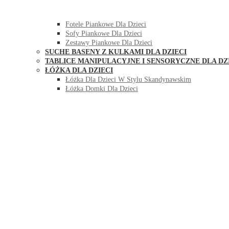
HUŚTAWKI DO POKOJU DLA DZIECI
MEBLE PIANKOWE DLA DZIECI
Fotele Piankowe Dla Dzieci
Sofy Piankowe Dla Dzieci
Zestawy Piankowe Dla Dzieci
SUCHE BASENY Z KULKAMI DLA DZIECI
TABLICE MANIPULACYJNE I SENSORYCZNE DLA DZ
ŁÓŻKA DLA DZIECI
Łóżka Dla Dzieci W Stylu Skandynawskim
Łóżka Domki Dla Dzieci