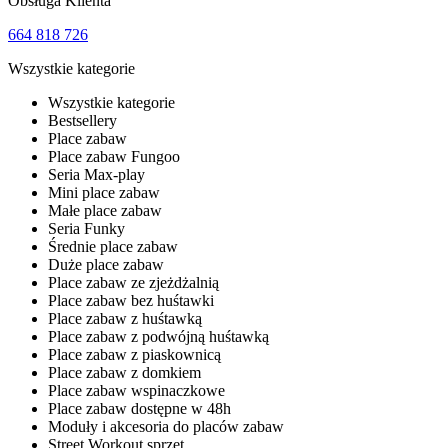
Obsługa Klienta
664 818 726
Wszystkie kategorie
Wszystkie kategorie
Bestsellery
Place zabaw
Place zabaw Fungoo
Seria Max-play
Mini place zabaw
Małe place zabaw
Seria Funky
Średnie place zabaw
Duże place zabaw
Place zabaw ze zjeżdżalnią
Place zabaw bez huśtawki
Place zabaw z huśtawką
Place zabaw z podwójną huśtawką
Place zabaw z piaskownicą
Place zabaw z domkiem
Place zabaw wspinaczkowe
Place zabaw dostępne w 48h
Moduły i akcesoria do placów zabaw
Street Workout sprzęt