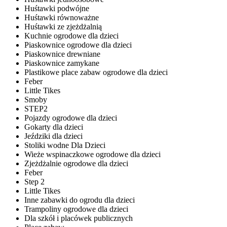
Huśtawki podwójne
Huśtawki równoważne
Huśtawki ze zjeżdżalnią
Kuchnie ogrodowe dla dzieci
Piaskownice ogrodowe dla dzieci
Piaskownice drewniane
Piaskownice zamykane
Plastikowe place zabaw ogrodowe dla dzieci
Feber
Little Tikes
Smoby
STEP2
Pojazdy ogrodowe dla dzieci
Gokarty dla dzieci
Jeździki dla dzieci
Stoliki wodne Dla Dzieci
Wieże wspinaczkowe ogrodowe dla dzieci
Zjeżdżalnie ogrodowe dla dzieci
Feber
Step 2
Little Tikes
Inne zabawki do ogrodu dla dzieci
Trampoliny ogrodowe dla dzieci
Dla szkół i placówek publicznych