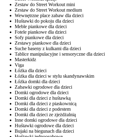
Zestaw do Street Workout mini
Zestaw do Street Workout medium
Wewnętrzne place zabaw dla dzieci
Huśtawki do pokoju dla dzieci
Meble piankowe dla dzieci
Fotele piankowe dla dzieci
Sofy piankowe dla dzieci
Zestawy piankowe dla dzieci
Suche baseny z kulkami dla dzieci
Tablice manipulacyjne i sensoryczne dla dzieci
Masterkidz
Viga
Łóżka dla dzieci
Łóżka dla dzieci w stylu skandynawskim
Łóżka domki dla dzieci
Zabawki ogrodowe dla dzieci
Domki ogrodowe dla dzieci
Domki dla dzieci z huśtawką
Domki dla dzieci z piaskownicą
Domki dla dzieci z podestem
Domki dla dzieci ze zjeżdżalnią
Inne domki ogrodowe dla dzieci
Huśtawki ogrodowe dla dzieci
Bujaki na biegunach dla dzieci
Huśtawki jednoosobowe