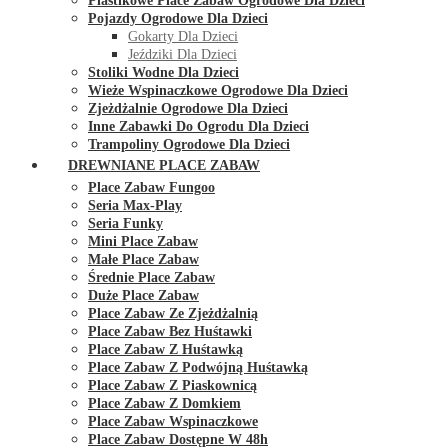
Plastikowe Place Zabaw Ogrodowe Dla Dzieci
Pojazdy Ogrodowe Dla Dzieci
Gokarty Dla Dzieci
Jeździki Dla Dzieci
Stoliki Wodne Dla Dzieci
Wieże Wspinaczkowe Ogrodowe Dla Dzieci
Zjeżdżalnie Ogrodowe Dla Dzieci
Inne Zabawki Do Ogrodu Dla Dzieci
Trampoliny Ogrodowe Dla Dzieci
DREWNIANE PLACE ZABAW
Place Zabaw Fungoo
Seria Max-Play
Seria Funky
Mini Place Zabaw
Małe Place Zabaw
Średnie Place Zabaw
Duże Place Zabaw
Place Zabaw Ze Zjeżdżalnią
Place Zabaw Bez Huśtawki
Place Zabaw Z Huśtawką
Place Zabaw Z Podwójną Huśtawką
Place Zabaw Z Piaskownicą
Place Zabaw Z Domkiem
Place Zabaw Wspinaczkowe
Place Zabaw Dostępne W 48h