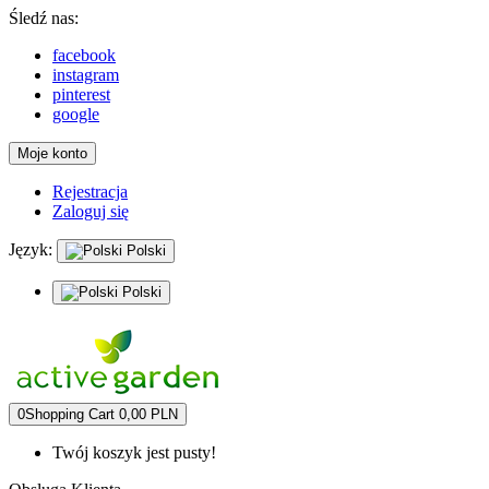
Śledź nas:
facebook
instagram
pinterest
google
Moje konto
Rejestracja
Zaloguj się
Język:
Polski
Polski
0
Shopping Cart
0,00 PLN
Twój koszyk jest pusty!