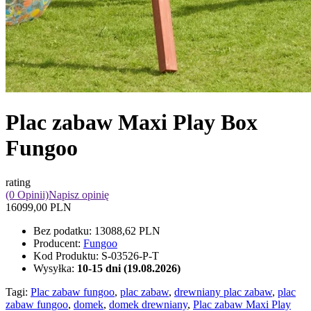
Plac zabaw Maxi Play Box
Fungoo
rating
(0 Opinii)
Napisz opinię
16099,00 PLN
Bez podatku:
13088,62 PLN
Producent:
Fungoo
Kod Produktu:
S-03526-P-T
Wysyłka:
10-15 dni (19.08.2026)
Tagi:
Plac zabaw fungoo
,
plac zabaw
,
drewniany plac zabaw
,
plac
zabaw fungoo
,
domek
,
domek drewniany
,
Plac zabaw Maxi Play