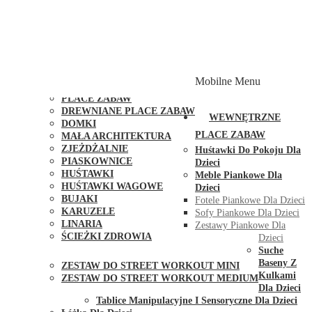
PLACE ZABAW Z PODWÓJNĄ HUŚTAWKĄ
PLACE ZABAW Z PIASKOWNICĄ
PLACE ZABAW Z DOMKIEM
PLACE ZABAW WSPINACZKOWE
PLACE ZABAW DOSTĘPNE W 48H
MODUŁY I AKCESORIA DO PLACÓW ZABAW
Mobilne Menu
PUBLICZNE
PLACE ZABAW
DREWNIANE PLACE ZABAW
WEWNĘTRZNE
DOMKI
PLACE ZABAW
MAŁA ARCHITEKTURA
ZJEŻDŻALNIE
Huśtawki Do Pokoju Dla
PIASKOWNICE
Dzieci
HUŚTAWKI
Meble Piankowe Dla
HUŚTAWKI WAGOWE
Dzieci
BUJAKI
Fotele Piankowe Dla Dzieci
KARUZELE
Sofy Piankowe Dla Dzieci
LINARIA
Zestawy Piankowe Dla
ŚCIEŻKI ZDROWIA
Dzieci
STREET WORKOUT
Suche
Baseny Z
ZESTAW DO STREET WORKOUT MINI
Kulkami
ZESTAW DO STREET WORKOUT MEDIUM
Dla Dzieci
KONTAKT
Tablice Manipulacyjne I Sensoryczne Dla Dzieci