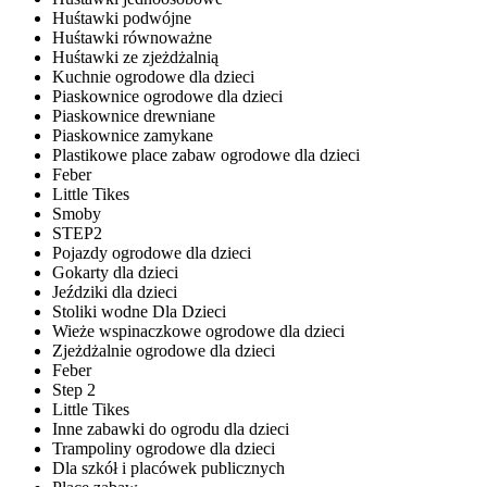
Huśtawki podwójne
Huśtawki równoważne
Huśtawki ze zjeżdżalnią
Kuchnie ogrodowe dla dzieci
Piaskownice ogrodowe dla dzieci
Piaskownice drewniane
Piaskownice zamykane
Plastikowe place zabaw ogrodowe dla dzieci
Feber
Little Tikes
Smoby
STEP2
Pojazdy ogrodowe dla dzieci
Gokarty dla dzieci
Jeździki dla dzieci
Stoliki wodne Dla Dzieci
Wieże wspinaczkowe ogrodowe dla dzieci
Zjeżdżalnie ogrodowe dla dzieci
Feber
Step 2
Little Tikes
Inne zabawki do ogrodu dla dzieci
Trampoliny ogrodowe dla dzieci
Dla szkół i placówek publicznych