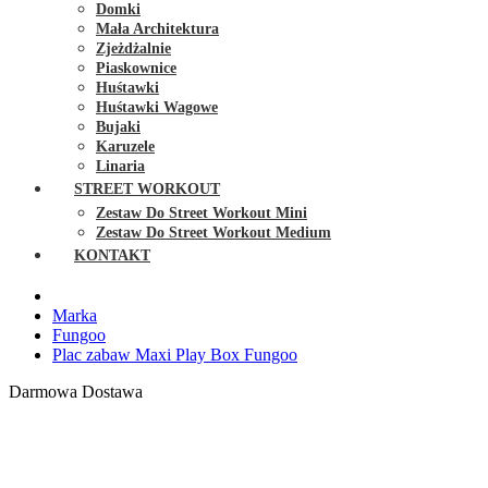
Domki
Mała Architektura
Zjeżdżalnie
Piaskownice
Huśtawki
Huśtawki Wagowe
Bujaki
Karuzele
Linaria
STREET WORKOUT
Zestaw Do Street Workout Mini
Zestaw Do Street Workout Medium
KONTAKT
Marka
Fungoo
Plac zabaw Maxi Play Box Fungoo
Darmowa Dostawa