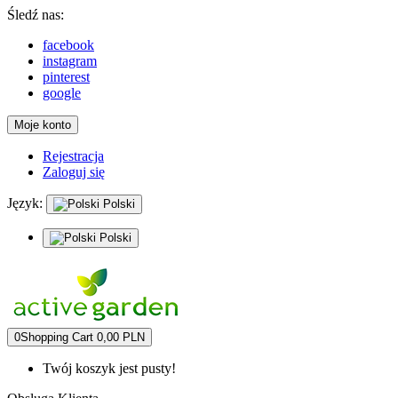
Śledź nas:
facebook
instagram
pinterest
google
Moje konto
Rejestracja
Zaloguj się
Język:
Polski
Polski
0
Shopping Cart
0,00 PLN
Twój koszyk jest pusty!