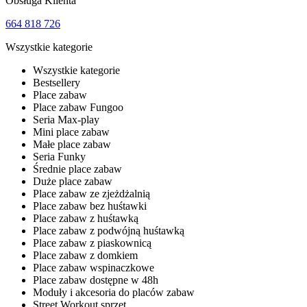
Obsługa Klienta
664 818 726
Wszystkie kategorie
Wszystkie kategorie
Bestsellery
Place zabaw
Place zabaw Fungoo
Seria Max-play
Mini place zabaw
Małe place zabaw
Seria Funky
Średnie place zabaw
Duże place zabaw
Place zabaw ze zjeżdżalnią
Place zabaw bez huśtawki
Place zabaw z huśtawką
Place zabaw z podwójną huśtawką
Place zabaw z piaskownicą
Place zabaw z domkiem
Place zabaw wspinaczkowe
Place zabaw dostępne w 48h
Moduły i akcesoria do placów zabaw
Street Workout sprzęt