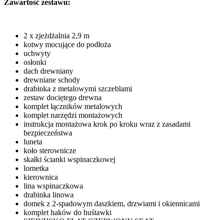
Zawartość zestawu:
2 x zjeżdżalnia 2,9 m
kotwy mocujące do podłoża
uchwyty
osłonki
dach drewniany
drewniane schody
drabinka z metalowymi szczeblami
zestaw dociętego drewna
komplet łączników metalowych
komplet narzędzi montażowych
instrukcja montażowa krok po kroku wraz z zasadami
bezpieczeństwa
luneta
koło sterownicze
skałki ścianki wspinaczkowej
lornetka
kierownica
lina wspinaczkowa
drabinka linowa
domek z 2-spadowym daszkiem, drzwiami i okiennicami
komplet haków do huśtawki