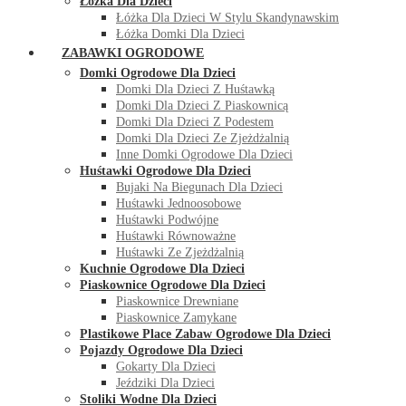
Łóżka Dla Dzieci
Łóżka Dla Dzieci W Stylu Skandynawskim
Łóżka Domki Dla Dzieci
ZABAWKI OGRODOWE
Domki Ogrodowe Dla Dzieci
Domki Dla Dzieci Z Huśtawką
Domki Dla Dzieci Z Piaskownicą
Domki Dla Dzieci Z Podestem
Domki Dla Dzieci Ze Zjeżdżalnią
Inne Domki Ogrodowe Dla Dzieci
Huśtawki Ogrodowe Dla Dzieci
Bujaki Na Biegunach Dla Dzieci
Huśtawki Jednoosobowe
Huśtawki Podwójne
Huśtawki Równoważne
Huśtawki Ze Zjeżdżalnią
Kuchnie Ogrodowe Dla Dzieci
Piaskownice Ogrodowe Dla Dzieci
Piaskownice Drewniane
Piaskownice Zamykane
Plastikowe Place Zabaw Ogrodowe Dla Dzieci
Pojazdy Ogrodowe Dla Dzieci
Gokarty Dla Dzieci
Jeździki Dla Dzieci
Stoliki Wodne Dla Dzieci