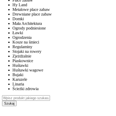
Place zabaw
Hy Land
Metalowe place zabaw
Drewniane place zabaw
Domki
Mała Architektura
Ogrody podniesione
Ławki
Ogrodzenia
Kosze na śmieci
Regulaminy
Stojaki na rowery
Zjeżdżalnie
Piaskownice
Huśtawki
Huśtawki wagowe
Bujaki
Karuzele
Linaria
Ścieżki zdrowia
Szukaj
WEWNĘTRZNE PLACE ZABAW