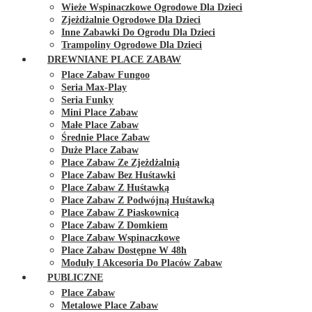
Wieże Wspinaczkowe Ogrodowe Dla Dzieci
Zjeżdżalnie Ogrodowe Dla Dzieci
Inne Zabawki Do Ogrodu Dla Dzieci
Trampoliny Ogrodowe Dla Dzieci
DREWNIANE PLACE ZABAW
Place Zabaw Fungoo
Seria Max-Play
Seria Funky
Mini Place Zabaw
Małe Place Zabaw
Średnie Place Zabaw
Duże Place Zabaw
Place Zabaw Ze Zjeżdżalnią
Place Zabaw Bez Huśtawki
Place Zabaw Z Huśtawką
Place Zabaw Z Podwójną Huśtawką
Place Zabaw Z Piaskownicą
Place Zabaw Z Domkiem
Place Zabaw Wspinaczkowe
Place Zabaw Dostępne W 48h
Moduły I Akcesoria Do Placów Zabaw
PUBLICZNE
Place Zabaw
Metalowe Place Zabaw