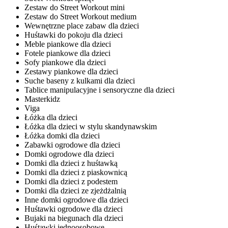
Zestaw do Street Workout mini
Zestaw do Street Workout medium
Wewnętrzne place zabaw dla dzieci
Huśtawki do pokoju dla dzieci
Meble piankowe dla dzieci
Fotele piankowe dla dzieci
Sofy piankowe dla dzieci
Zestawy piankowe dla dzieci
Suche baseny z kulkami dla dzieci
Tablice manipulacyjne i sensoryczne dla dzieci
Masterkidz
Viga
Łóżka dla dzieci
Łóżka dla dzieci w stylu skandynawskim
Łóżka domki dla dzieci
Zabawki ogrodowe dla dzieci
Domki ogrodowe dla dzieci
Domki dla dzieci z huśtawką
Domki dla dzieci z piaskownicą
Domki dla dzieci z podestem
Domki dla dzieci ze zjeżdżalnią
Inne domki ogrodowe dla dzieci
Huśtawki ogrodowe dla dzieci
Bujaki na biegunach dla dzieci
Huśtawki jednoosobowe