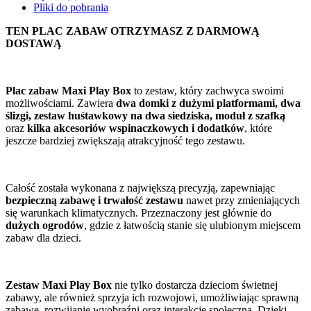
Pliki do pobrania
TEN PLAC ZABAW OTRZYMASZ Z DARMOWĄ
DOSTAWĄ
Plac zabaw Maxi Play Box
to zestaw, który zachwyca swoimi
możliwościami. Zawiera
dwa domki z dużymi platformami, dwa
ślizgi, zestaw huśtawkowy na dwa siedziska, moduł z szafką
oraz
kilka akcesoriów wspinaczkowych i dodatków
, które
jeszcze bardziej zwiększają atrakcyjność tego zestawu.
Całość została wykonana z największą precyzją, zapewniając
bezpieczną zabawę i trwałość zestawu
nawet przy zmieniających
się warunkach klimatycznych. Przeznaczony jest głównie do
dużych ogrodów
, gdzie z łatwością stanie się ulubionym miejscem
zabaw dla dzieci.
Zestaw Maxi Play Box
nie tylko dostarcza dzieciom świetnej
zabawy, ale również sprzyja ich rozwojowi, umożliwiając sprawną
zabawę, rozwijanie wyobraźni oraz interakcję społeczną. Dzięki