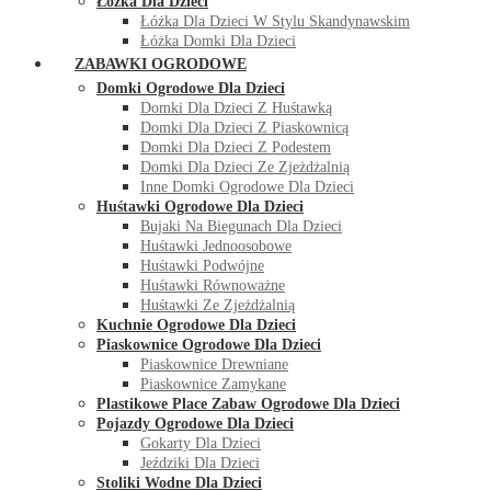
Łóżka Dla Dzieci
Łóżka Dla Dzieci W Stylu Skandynawskim
Łóżka Domki Dla Dzieci
ZABAWKI OGRODOWE
Domki Ogrodowe Dla Dzieci
Domki Dla Dzieci Z Huśtawką
Domki Dla Dzieci Z Piaskownicą
Domki Dla Dzieci Z Podestem
Domki Dla Dzieci Ze Zjeżdżalnią
Inne Domki Ogrodowe Dla Dzieci
Huśtawki Ogrodowe Dla Dzieci
Bujaki Na Biegunach Dla Dzieci
Huśtawki Jednoosobowe
Huśtawki Podwójne
Huśtawki Równoważne
Huśtawki Ze Zjeżdżalnią
Kuchnie Ogrodowe Dla Dzieci
Piaskownice Ogrodowe Dla Dzieci
Piaskownice Drewniane
Piaskownice Zamykane
Plastikowe Place Zabaw Ogrodowe Dla Dzieci
Pojazdy Ogrodowe Dla Dzieci
Gokarty Dla Dzieci
Jeździki Dla Dzieci
Stoliki Wodne Dla Dzieci