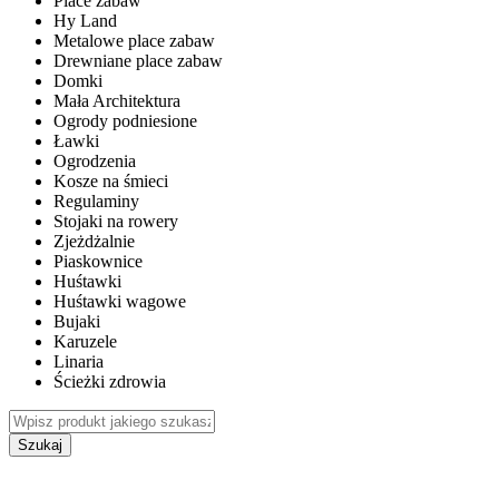
Place zabaw
Hy Land
Metalowe place zabaw
Drewniane place zabaw
Domki
Mała Architektura
Ogrody podniesione
Ławki
Ogrodzenia
Kosze na śmieci
Regulaminy
Stojaki na rowery
Zjeżdżalnie
Piaskownice
Huśtawki
Huśtawki wagowe
Bujaki
Karuzele
Linaria
Ścieżki zdrowia
Szukaj
WEWNĘTRZNE PLACE ZABAW