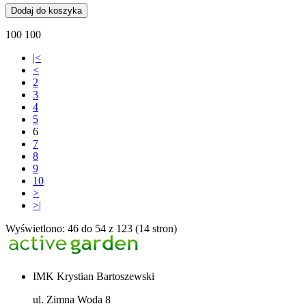
Dodaj do koszyka
100 100
|<
<
2
3
4
5
6
7
8
9
10
>
>|
Wyświetlono: 46 do 54 z 123 (14 stron)
IMK Krystian Bartoszewski
ul. Zimna Woda 8