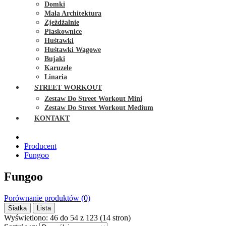
Domki
Mała Architektura
Zjeżdżalnie
Piaskownice
Huśtawki
Huśtawki Wagowe
Bujaki
Karuzele
Linaria
STREET WORKOUT
Zestaw Do Street Workout Mini
Zestaw Do Street Workout Medium
KONTAKT
Producent
Fungoo
Fungoo
Porównanie produktów (0)
Siatka
Lista
Wyświetlono: 46 do 54 z 123 (14 stron)