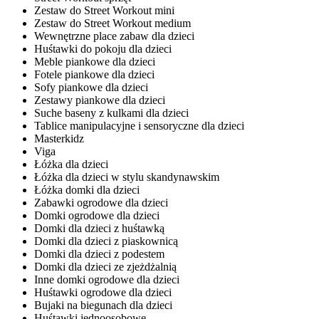
Zestaw do Street Workout mini
Zestaw do Street Workout medium
Wewnętrzne place zabaw dla dzieci
Huśtawki do pokoju dla dzieci
Meble piankowe dla dzieci
Fotele piankowe dla dzieci
Sofy piankowe dla dzieci
Zestawy piankowe dla dzieci
Suche baseny z kulkami dla dzieci
Tablice manipulacyjne i sensoryczne dla dzieci
Masterkidz
Viga
Łóżka dla dzieci
Łóżka dla dzieci w stylu skandynawskim
Łóżka domki dla dzieci
Zabawki ogrodowe dla dzieci
Domki ogrodowe dla dzieci
Domki dla dzieci z huśtawką
Domki dla dzieci z piaskownicą
Domki dla dzieci z podestem
Domki dla dzieci ze zjeżdżalnią
Inne domki ogrodowe dla dzieci
Huśtawki ogrodowe dla dzieci
Bujaki na biegunach dla dzieci
Huśtawki jednoosobowe