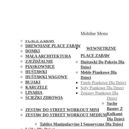
PLACE ZABAW Z PODWÓJNĄ HUŚTAWKĄ
PLACE ZABAW Z PIASKOWNICĄ
PLACE ZABAW Z DOMKIEM
PLACE ZABAW WSPINACZKOWE
PLACE ZABAW DOSTĘPNE W 48H
MODUŁY I AKCESORIA DO PLACÓW ZABAW
Mobilne Menu
PUBLICZNE
PLACE ZABAW
DREWNIANE PLACE ZABAW
WEWNĘTRZNE
DOMKI
PLACE ZABAW
MAŁA ARCHITEKTURA
ZJEŻDŻALNIE
Huśtawki Do Pokoju Dla
PIASKOWNICE
Dzieci
HUŚTAWKI
Meble Piankowe Dla
HUŚTAWKI WAGOWE
Dzieci
BUJAKI
Fotele Piankowe Dla Dzieci
KARUZELE
Sofy Piankowe Dla Dzieci
LINARIA
Zestawy Piankowe Dla
ŚCIEŻKI ZDROWIA
Dzieci
STREET WORKOUT
Suche
Baseny Z
ZESTAW DO STREET WORKOUT MINI
Kulkami
ZESTAW DO STREET WORKOUT MEDIUM
Dla Dzieci
KONTAKT
Tablice Manipulacyjne I Sensoryczne Dla Dzieci