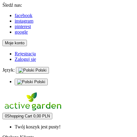
Śledź nas:
facebook
instagram
pinterest
google
Moje konto
Rejestracja
Zaloguj się
Język:
Polski
Polski
0
Shopping Cart
0,00 PLN
Twój koszyk jest pusty!