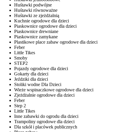
Huśtawki podwójne
Huśtawki równoważne
Huśtawki ze zjeżdżalnią
Kuchnie ogrodowe dla dzieci
Piaskownice ogrodowe dla dzieci
Piaskownice drewniane
Piaskownice zamykane
Plastikowe place zabaw ogrodowe dla dzieci
Feber
Little Tikes
Smoby
STEP2
Pojazdy ogrodowe dla dzieci
Gokarty dla dzieci
Jeździki dla dzieci
Stoliki wodne Dla Dzieci
Wieże wspinaczkowe ogrodowe dla dzieci
Zjeżdżalnie ogrodowe dla dzieci
Feber
Step 2
Little Tikes
Inne zabawki do ogrodu dla dzieci
Trampoliny ogrodowe dla dzieci
Dla szkół i placówek publicznych