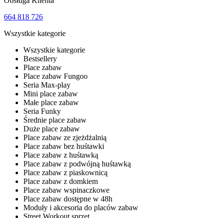
Obsługa Klienta
664 818 726
Wszystkie kategorie
Wszystkie kategorie
Bestsellery
Place zabaw
Place zabaw Fungoo
Seria Max-play
Mini place zabaw
Małe place zabaw
Seria Funky
Średnie place zabaw
Duże place zabaw
Place zabaw ze zjeżdżalnią
Place zabaw bez huśtawki
Place zabaw z huśtawką
Place zabaw z podwójną huśtawką
Place zabaw z piaskownicą
Place zabaw z domkiem
Place zabaw wspinaczkowe
Place zabaw dostępne w 48h
Moduły i akcesoria do placów zabaw
Street Workout sprzęt