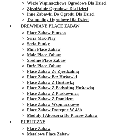
Wieże Wspinaczkowe Ogrodowe Dla Dzieci
Zjeżdżalnie Ogrodowe Dla Dzieci
Inne Zabawki Do Ogrodu Dla Dzieci
Trampoliny Ogrodowe Dla Dzieci
DREWNIANE PLACE ZABAW
Place Zabaw Fungoo
Seria Max-Play
Seria Funky
Mini Place Zabaw
Małe Place Zabaw
Średnie Place Zabaw
Duże Place Zabaw
Place Zabaw Ze Zjeżdżalnią
Place Zabaw Bez Huśtawki
Place Zabaw Z Huśtawką
Place Zabaw Z Podwójną Huśtawką
Place Zabaw Z Piaskownicą
Place Zabaw Z Domkiem
Place Zabaw Wspinaczkowe
Place Zabaw Dostępne W 48h
Moduły I Akcesoria Do Placów Zabaw
PUBLICZNE
Place Zabaw
Metalowe Place Zabaw