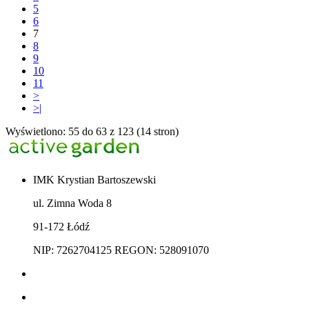
5
6
7
8
9
10
11
>
>|
Wyświetlono: 55 do 63 z 123 (14 stron)
IMK Krystian Bartoszewski
ul. Zimna Woda 8
91-172 Łódź
NIP: 7262704125 REGON: 528091070