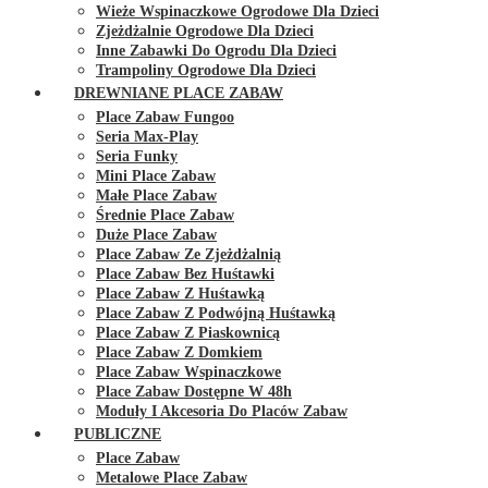
Wieże Wspinaczkowe Ogrodowe Dla Dzieci
Zjeżdżalnie Ogrodowe Dla Dzieci
Inne Zabawki Do Ogrodu Dla Dzieci
Trampoliny Ogrodowe Dla Dzieci
DREWNIANE PLACE ZABAW
Place Zabaw Fungoo
Seria Max-Play
Seria Funky
Mini Place Zabaw
Małe Place Zabaw
Średnie Place Zabaw
Duże Place Zabaw
Place Zabaw Ze Zjeżdżalnią
Place Zabaw Bez Huśtawki
Place Zabaw Z Huśtawką
Place Zabaw Z Podwójną Huśtawką
Place Zabaw Z Piaskownicą
Place Zabaw Z Domkiem
Place Zabaw Wspinaczkowe
Place Zabaw Dostępne W 48h
Moduły I Akcesoria Do Placów Zabaw
PUBLICZNE
Place Zabaw
Metalowe Place Zabaw