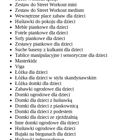
Zestaw do Street Workout mini
Zestaw do Street Workout medium
Wewnętrzne place zabaw dla dzieci
Huśtawki do pokoju dla dzieci
Meble piankowe dla dzieci
Fotele piankowe dla dzieci
Sofy piankowe dla dzieci
Zestawy piankowe dla dzieci
Suche baseny z kulkami dla dzieci
Tablice manipulacyjne i sensoryczne dla dzieci
Masterkidz
Viga
Łóżka dla dzieci
Łóżka dla dzieci w stylu skandynawskim
Łóżka domki dla dzieci
Zabawki ogrodowe dla dzieci
Domki ogrodowe dla dzieci
Domki dla dzieci z huśtawką
Domki dla dzieci z piaskownicą
Domki dla dzieci z podestem
Domki dla dzieci ze zjeżdżalnią
Inne domki ogrodowe dla dzieci
Huśtawki ogrodowe dla dzieci
Bujaki na biegunach dla dzieci
Huśtawki jednoosobowe