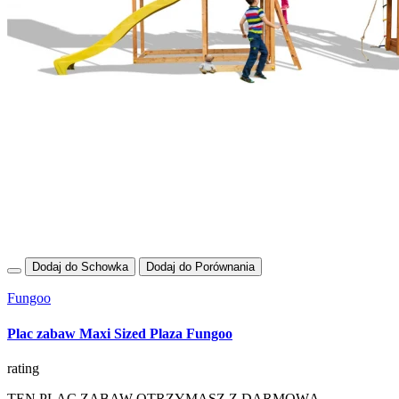
Dodaj do Schowka
Dodaj do Porównania
Fungoo
Plac zabaw Maxi Sized Plaza Fungoo
rating
TEN PLAC ZABAW OTRZYMASZ Z DARMOWĄ