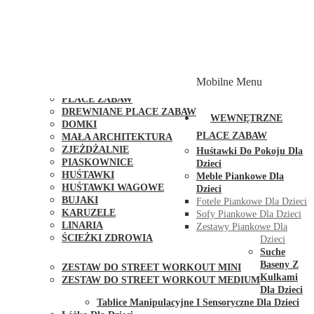
PLACE ZABAW Z PODWÓJNĄ HUŚTAWKĄ
PLACE ZABAW Z PIASKOWNICĄ
PLACE ZABAW Z DOMKIEM
PLACE ZABAW WSPINACZKOWE
PLACE ZABAW DOSTĘPNE W 48H
MODUŁY I AKCESORIA DO PLACÓW ZABAW
Mobilne Menu
PUBLICZNE
PLACE ZABAW
DREWNIANE PLACE ZABAW
WEWNĘTRZNE
DOMKI
PLACE ZABAW
MAŁA ARCHITEKTURA
ZJEŻDŻALNIE
Huśtawki Do Pokoju Dla
PIASKOWNICE
Dzieci
HUŚTAWKI
Meble Piankowe Dla
HUŚTAWKI WAGOWE
Dzieci
BUJAKI
Fotele Piankowe Dla Dzieci
KARUZELE
Sofy Piankowe Dla Dzieci
LINARIA
Zestawy Piankowe Dla
ŚCIEŻKI ZDROWIA
Dzieci
STREET WORKOUT
Suche
Baseny Z
ZESTAW DO STREET WORKOUT MINI
Kulkami
ZESTAW DO STREET WORKOUT MEDIUM
Dla Dzieci
KONTAKT
Tablice Manipulacyjne I Sensoryczne Dla Dzieci