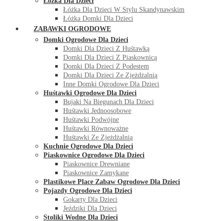
Łóżka Dla Dzieci
Łóżka Dla Dzieci W Stylu Skandynawskim
Łóżka Domki Dla Dzieci
ZABAWKI OGRODOWE
Domki Ogrodowe Dla Dzieci
Domki Dla Dzieci Z Huśtawką
Domki Dla Dzieci Z Piaskownicą
Domki Dla Dzieci Z Podestem
Domki Dla Dzieci Ze Zjeżdżalnią
Inne Domki Ogrodowe Dla Dzieci
Huśtawki Ogrodowe Dla Dzieci
Bujaki Na Biegunach Dla Dzieci
Huśtawki Jednoosobowe
Huśtawki Podwójne
Huśtawki Równoważne
Huśtawki Ze Zjeżdżalnią
Kuchnie Ogrodowe Dla Dzieci
Piaskownice Ogrodowe Dla Dzieci
Piaskownice Drewniane
Piaskownice Zamykane
Plastikowe Place Zabaw Ogrodowe Dla Dzieci
Pojazdy Ogrodowe Dla Dzieci
Gokarty Dla Dzieci
Jeździki Dla Dzieci
Stoliki Wodne Dla Dzieci