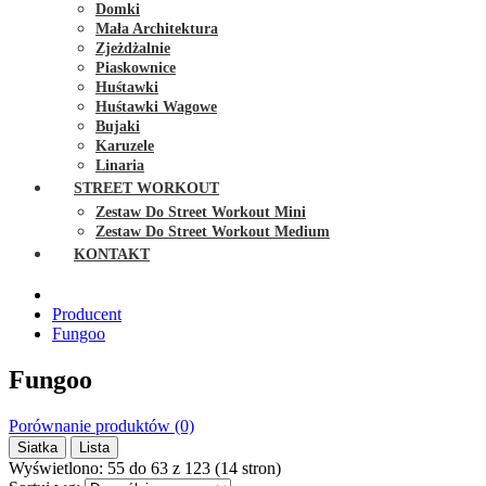
Domki
Mała Architektura
Zjeżdżalnie
Piaskownice
Huśtawki
Huśtawki Wagowe
Bujaki
Karuzele
Linaria
STREET WORKOUT
Zestaw Do Street Workout Mini
Zestaw Do Street Workout Medium
KONTAKT
Producent
Fungoo
Fungoo
Porównanie produktów (0)
Siatka
Lista
Wyświetlono: 55 do 63 z 123 (14 stron)