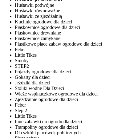
Huśtawki podwójne
Huśtawki równoważne
Huśtawki ze zjeżdżalnią
Kuchnie ogrodowe dla dzieci
Piaskownice ogrodowe dla dzieci
Piaskownice drewniane
Piaskownice zamykane
Plastikowe place zabaw ogrodowe dla dzieci
Feber
Little Tikes
Smoby
STEP2
Pojazdy ogrodowe dla dzieci
Gokarty dla dzieci
Jeździki dla dzieci
Stoliki wodne Dla Dzieci
Wieże wspinaczkowe ogrodowe dla dzieci
Zjeżdżalnie ogrodowe dla dzieci
Feber
Step 2
Little Tikes
Inne zabawki do ogrodu dla dzieci
Trampoliny ogrodowe dla dzieci
Dla szkół i placówek publicznych