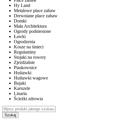
Place zabaw
Hy Land
Metalowe place zabaw
Drewniane place zabaw
Domki
Mała Architektura
Ogrody podniesione
Ławki
Ogrodzenia
Kosze na śmieci
Regulaminy
Stojaki na rowery
Zjeżdżalnie
Piaskownice
Huśtawki
Huśtawki wagowe
Bujaki
Karuzele
Linaria
Ścieżki zdrowia
Szukaj
WEWNĘTRZNE PLACE ZABAW