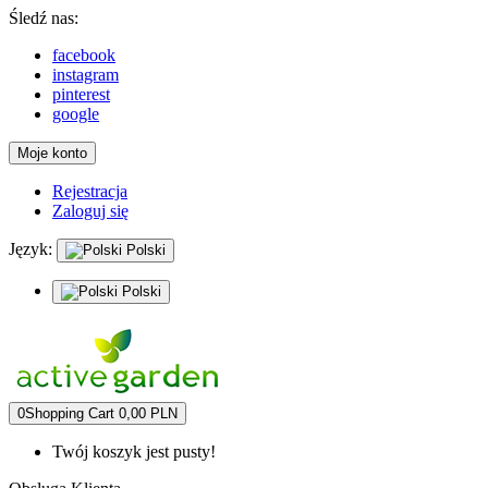
Śledź nas:
facebook
instagram
pinterest
google
Moje konto
Rejestracja
Zaloguj się
Język:
Polski
Polski
0
Shopping Cart
0,00 PLN
Twój koszyk jest pusty!