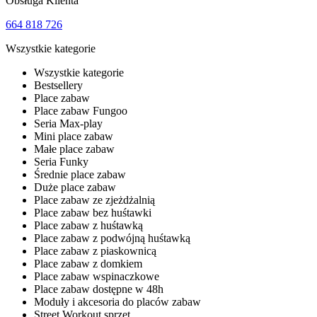
Obsługa Klienta
664 818 726
Wszystkie kategorie
Wszystkie kategorie
Bestsellery
Place zabaw
Place zabaw Fungoo
Seria Max-play
Mini place zabaw
Małe place zabaw
Seria Funky
Średnie place zabaw
Duże place zabaw
Place zabaw ze zjeżdżalnią
Place zabaw bez huśtawki
Place zabaw z huśtawką
Place zabaw z podwójną huśtawką
Place zabaw z piaskownicą
Place zabaw z domkiem
Place zabaw wspinaczkowe
Place zabaw dostępne w 48h
Moduły i akcesoria do placów zabaw
Street Workout sprzęt