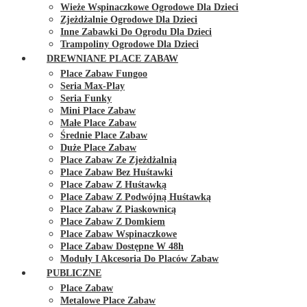
Wieże Wspinaczkowe Ogrodowe Dla Dzieci
Zjeżdżalnie Ogrodowe Dla Dzieci
Inne Zabawki Do Ogrodu Dla Dzieci
Trampoliny Ogrodowe Dla Dzieci
DREWNIANE PLACE ZABAW
Place Zabaw Fungoo
Seria Max-Play
Seria Funky
Mini Place Zabaw
Małe Place Zabaw
Średnie Place Zabaw
Duże Place Zabaw
Place Zabaw Ze Zjeżdżalnią
Place Zabaw Bez Huśtawki
Place Zabaw Z Huśtawką
Place Zabaw Z Podwójną Huśtawką
Place Zabaw Z Piaskownicą
Place Zabaw Z Domkiem
Place Zabaw Wspinaczkowe
Place Zabaw Dostępne W 48h
Moduły I Akcesoria Do Placów Zabaw
PUBLICZNE
Place Zabaw
Metalowe Place Zabaw