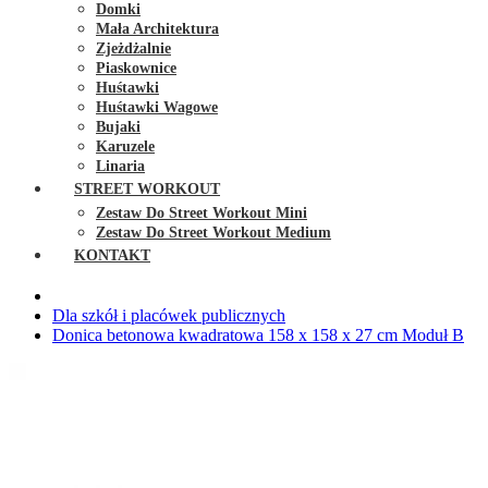
Domki
Mała Architektura
Zjeżdżalnie
Piaskownice
Huśtawki
Huśtawki Wagowe
Bujaki
Karuzele
Linaria
STREET WORKOUT
Zestaw Do Street Workout Mini
Zestaw Do Street Workout Medium
KONTAKT
Dla szkół i placówek publicznych
Donica betonowa kwadratowa 158 x 158 x 27 cm Moduł B