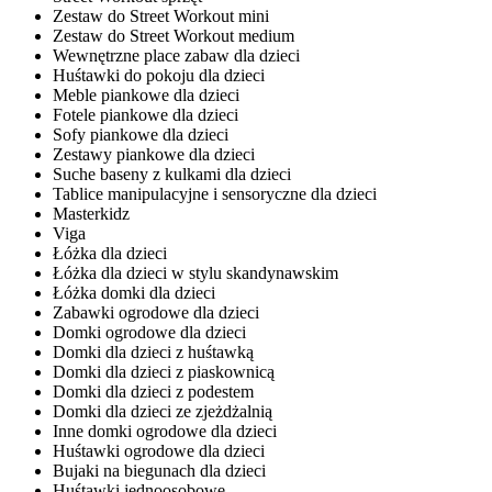
Zestaw do Street Workout mini
Zestaw do Street Workout medium
Wewnętrzne place zabaw dla dzieci
Huśtawki do pokoju dla dzieci
Meble piankowe dla dzieci
Fotele piankowe dla dzieci
Sofy piankowe dla dzieci
Zestawy piankowe dla dzieci
Suche baseny z kulkami dla dzieci
Tablice manipulacyjne i sensoryczne dla dzieci
Masterkidz
Viga
Łóżka dla dzieci
Łóżka dla dzieci w stylu skandynawskim
Łóżka domki dla dzieci
Zabawki ogrodowe dla dzieci
Domki ogrodowe dla dzieci
Domki dla dzieci z huśtawką
Domki dla dzieci z piaskownicą
Domki dla dzieci z podestem
Domki dla dzieci ze zjeżdżalnią
Inne domki ogrodowe dla dzieci
Huśtawki ogrodowe dla dzieci
Bujaki na biegunach dla dzieci
Huśtawki jednoosobowe