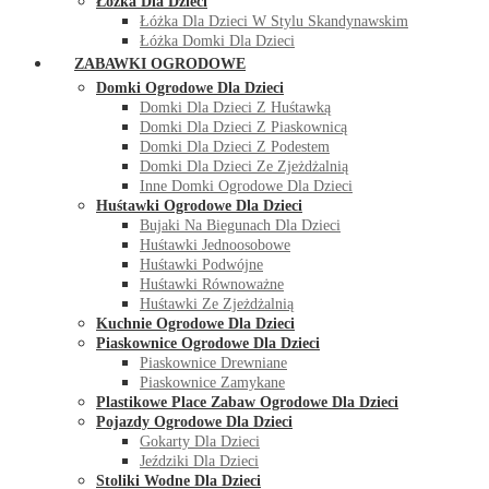
Łóżka Dla Dzieci
Łóżka Dla Dzieci W Stylu Skandynawskim
Łóżka Domki Dla Dzieci
ZABAWKI OGRODOWE
Domki Ogrodowe Dla Dzieci
Domki Dla Dzieci Z Huśtawką
Domki Dla Dzieci Z Piaskownicą
Domki Dla Dzieci Z Podestem
Domki Dla Dzieci Ze Zjeżdżalnią
Inne Domki Ogrodowe Dla Dzieci
Huśtawki Ogrodowe Dla Dzieci
Bujaki Na Biegunach Dla Dzieci
Huśtawki Jednoosobowe
Huśtawki Podwójne
Huśtawki Równoważne
Huśtawki Ze Zjeżdżalnią
Kuchnie Ogrodowe Dla Dzieci
Piaskownice Ogrodowe Dla Dzieci
Piaskownice Drewniane
Piaskownice Zamykane
Plastikowe Place Zabaw Ogrodowe Dla Dzieci
Pojazdy Ogrodowe Dla Dzieci
Gokarty Dla Dzieci
Jeździki Dla Dzieci
Stoliki Wodne Dla Dzieci