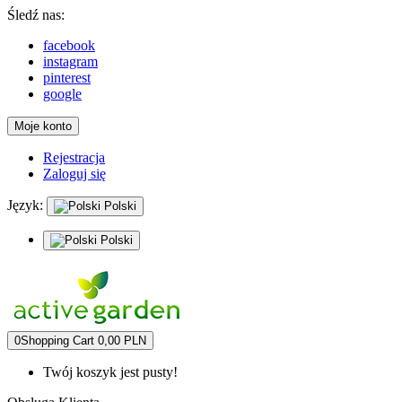
Śledź nas:
facebook
instagram
pinterest
google
Moje konto
Rejestracja
Zaloguj się
Język:
Polski
Polski
0
Shopping Cart
0,00 PLN
Twój koszyk jest pusty!