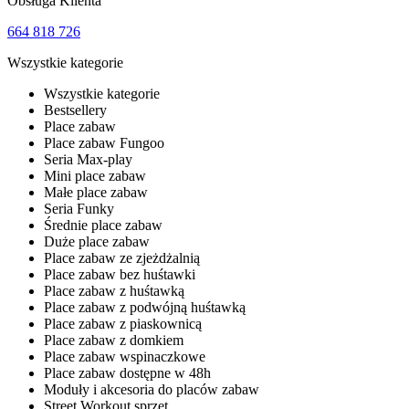
Obsługa Klienta
664 818 726
Wszystkie kategorie
Wszystkie kategorie
Bestsellery
Place zabaw
Place zabaw Fungoo
Seria Max-play
Mini place zabaw
Małe place zabaw
Seria Funky
Średnie place zabaw
Duże place zabaw
Place zabaw ze zjeżdżalnią
Place zabaw bez huśtawki
Place zabaw z huśtawką
Place zabaw z podwójną huśtawką
Place zabaw z piaskownicą
Place zabaw z domkiem
Place zabaw wspinaczkowe
Place zabaw dostępne w 48h
Moduły i akcesoria do placów zabaw
Street Workout sprzęt