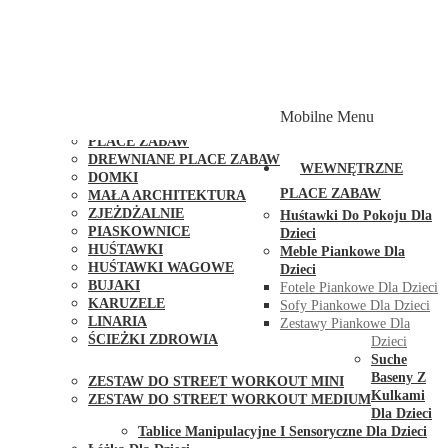
PLACE ZABAW Z PODWÓJNĄ HUŚTAWKĄ
PLACE ZABAW Z PIASKOWNICĄ
PLACE ZABAW Z DOMKIEM
PLACE ZABAW WSPINACZKOWE
PLACE ZABAW DOSTĘPNE W 48H
MODUŁY I AKCESORIA DO PLACÓW ZABAW
Mobilne Menu
PUBLICZNE
PLACE ZABAW
DREWNIANE PLACE ZABAW
WEWNĘTRZNE
DOMKI
PLACE ZABAW
MAŁA ARCHITEKTURA
ZJEŻDŻALNIE
Huśtawki Do Pokoju Dla
PIASKOWNICE
Dzieci
HUŚTAWKI
Meble Piankowe Dla
HUŚTAWKI WAGOWE
Dzieci
BUJAKI
Fotele Piankowe Dla Dzieci
KARUZELE
Sofy Piankowe Dla Dzieci
LINARIA
Zestawy Piankowe Dla
ŚCIEŻKI ZDROWIA
Dzieci
STREET WORKOUT
Suche
Baseny Z
ZESTAW DO STREET WORKOUT MINI
Kulkami
ZESTAW DO STREET WORKOUT MEDIUM
Dla Dzieci
KONTAKT
Tablice Manipulacyjne I Sensoryczne Dla Dzieci