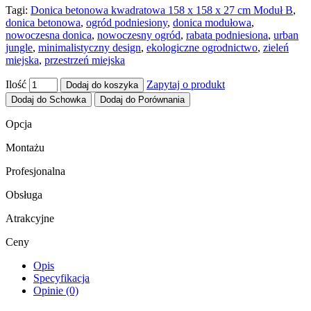
Tagi:
Donica betonowa kwadratowa 158 x 158 x 27 cm Moduł B
,
donica betonowa
,
ogród podniesiony
,
donica modułowa
,
nowoczesna donica
,
nowoczesny ogród
,
rabata podniesiona
,
urban
jungle
,
minimalistyczny design
,
ekologiczne ogrodnictwo
,
zieleń
miejska
,
przestrzeń miejska
Ilość
Zapytaj o produkt
Dodaj do koszyka
Dodaj do Schowka
Dodaj do Porównania
Opcja
Montażu
Profesjonalna
Obsługa
Atrakcyjne
Ceny
Opis
Specyfikacja
Opinie (0)