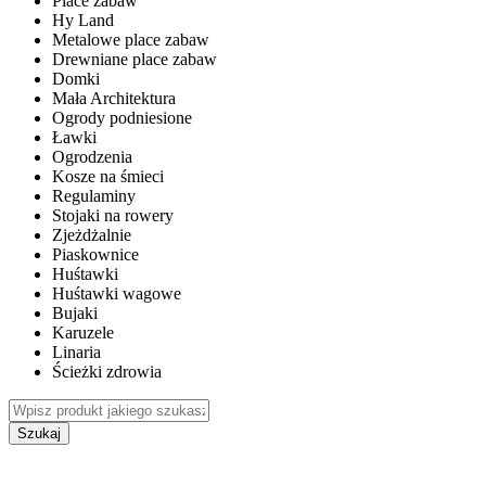
Place zabaw
Hy Land
Metalowe place zabaw
Drewniane place zabaw
Domki
Mała Architektura
Ogrody podniesione
Ławki
Ogrodzenia
Kosze na śmieci
Regulaminy
Stojaki na rowery
Zjeżdżalnie
Piaskownice
Huśtawki
Huśtawki wagowe
Bujaki
Karuzele
Linaria
Ścieżki zdrowia
Szukaj
WEWNĘTRZNE PLACE ZABAW