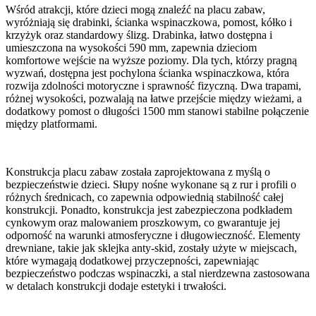
Wśród atrakcji, które dzieci mogą znaleźć na placu zabaw,
wyróżniają się drabinki, ścianka wspinaczkowa, pomost, kółko i
krzyżyk oraz standardowy ślizg. Drabinka, łatwo dostępna i
umieszczona na wysokości 590 mm, zapewnia dzieciom
komfortowe wejście na wyższe poziomy. Dla tych, którzy pragną
wyzwań, dostępna jest pochylona ścianka wspinaczkowa, która
rozwija zdolności motoryczne i sprawność fizyczną. Dwa trapami,
różnej wysokości, pozwalają na łatwe przejście między wieżami, a
dodatkowy pomost o długości 1500 mm stanowi stabilne połączenie
między platformami.
Konstrukcja placu zabaw została zaprojektowana z myślą o
bezpieczeństwie dzieci. Słupy nośne wykonane są z rur i profili o
różnych średnicach, co zapewnia odpowiednią stabilność całej
konstrukcji. Ponadto, konstrukcja jest zabezpieczona podkładem
cynkowym oraz malowaniem proszkowym, co gwarantuje jej
odporność na warunki atmosferyczne i długowieczność. Elementy
drewniane, takie jak sklejka anty-skid, zostały użyte w miejscach,
które wymagają dodatkowej przyczepności, zapewniając
bezpieczeństwo podczas wspinaczki, a stal nierdzewna zastosowana
w detalach konstrukcji dodaje estetyki i trwałości.