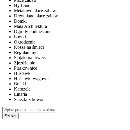
Place zabaw
Hy Land
Metalowe place zabaw
Drewniane place zabaw
Domki
Mała Architektura
Ogrody podniesione
Ławki
Ogrodzenia
Kosze na śmieci
Regulaminy
Stojaki na rowery
Zjeżdżalnie
Piaskownice
Huśtawki
Huśtawki wagowe
Bujaki
Karuzele
Linaria
Ścieżki zdrowia
Szukaj
WEWNĘTRZNE PLACE ZABAW