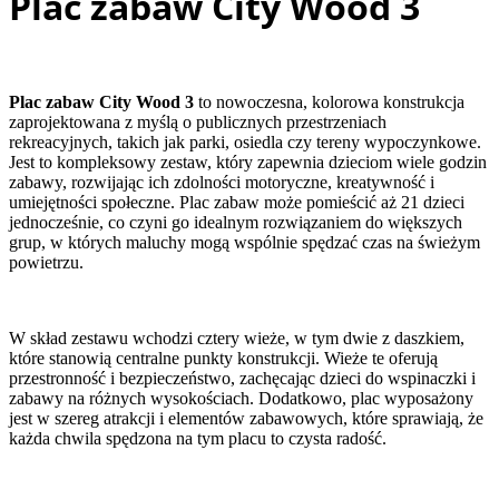
Plac zabaw City Wood 3
Plac zabaw City Wood 3
to nowoczesna, kolorowa konstrukcja
zaprojektowana z myślą o publicznych przestrzeniach
rekreacyjnych, takich jak parki, osiedla czy tereny wypoczynkowe.
Jest to kompleksowy zestaw, który zapewnia dzieciom wiele godzin
zabawy, rozwijając ich zdolności motoryczne, kreatywność i
umiejętności społeczne. Plac zabaw może pomieścić aż 21 dzieci
jednocześnie, co czyni go idealnym rozwiązaniem do większych
grup, w których maluchy mogą wspólnie spędzać czas na świeżym
powietrzu.
W skład zestawu wchodzi cztery wieże, w tym dwie z daszkiem,
które stanowią centralne punkty konstrukcji. Wieże te oferują
przestronność i bezpieczeństwo, zachęcając dzieci do wspinaczki i
zabawy na różnych wysokościach. Dodatkowo, plac wyposażony
jest w szereg atrakcji i elementów zabawowych, które sprawiają, że
każda chwila spędzona na tym placu to czysta radość.