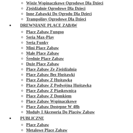
Wieże Wspinaczkowe Ogrodowe Dla Dzieci
Zjeżdżalnie Ogrodowe Dla Dzieci
Inne Zabawki Do Ogrodu Dla Dzieci
Trampoliny Ogrodowe Dla Dzieci
DREWNIANE PLACE ZABAW
Place Zabaw Fungoo
Seria Max-Play
Seria Funky
Mini Place Zabaw
Małe Place Zabaw
Średnie Place Zabaw
Duże Place Zabaw
Place Zabaw Ze Zjeżdżalnią
Place Zabaw Bez Huśtawki
Place Zabaw Z Huśtawką
Place Zabaw Z Podwójną Huśtawką
Place Zabaw Z Piaskownicą
Place Zabaw Z Domkiem
Place Zabaw Wspinaczkowe
Place Zabaw Dostępne W 48h
Moduły I Akcesoria Do Placów Zabaw
PUBLICZNE
Place Zabaw
Metalowe Place Zabaw