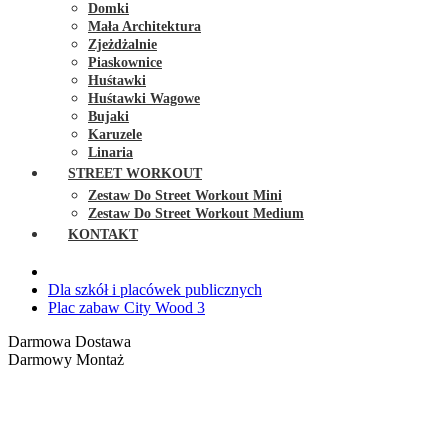
Domki
Mała Architektura
Zjeżdżalnie
Piaskownice
Huśtawki
Huśtawki Wagowe
Bujaki
Karuzele
Linaria
STREET WORKOUT
Zestaw Do Street Workout Mini
Zestaw Do Street Workout Medium
KONTAKT
Dla szkół i placówek publicznych
Plac zabaw City Wood 3
Darmowa Dostawa
Darmowy Montaż