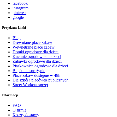
facebook
instagram
pinterest
google
Przydatne Linki
Blog
Drewniane place zabaw
Wewnętrzne place zabaw
Domki ogrodowe dla dzieci
Kuchnie ogrodowe dla dzieci
Zabawki ogrodowe dla dzieci
Piaskownice ogrodowe dla dzieci
Bujaki na sprężynie
Place zabaw dostępne w 48h
Dla szkół i placówek publicznych
Street Workout sprzęt
Informacje
FAQ
O firmie
Koszty dostawy