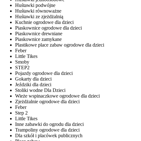
Huśtawki podwójne
Huśtawki równoważne
Huśtawki ze zjeżdżalnią
Kuchnie ogrodowe dla dzieci
Piaskownice ogrodowe dla dzieci
Piaskownice drewniane
Piaskownice zamykane
Plastikowe place zabaw ogrodowe dla dzieci
Feber
Little Tikes
Smoby
STEP2
Pojazdy ogrodowe dla dzieci
Gokarty dla dzieci
Jeździki dla dzieci
Stoliki wodne Dla Dzieci
Wieże wspinaczkowe ogrodowe dla dzieci
Zjeżdżalnie ogrodowe dla dzieci
Feber
Step 2
Little Tikes
Inne zabawki do ogrodu dla dzieci
Trampoliny ogrodowe dla dzieci
Dla szkół i placówek publicznych