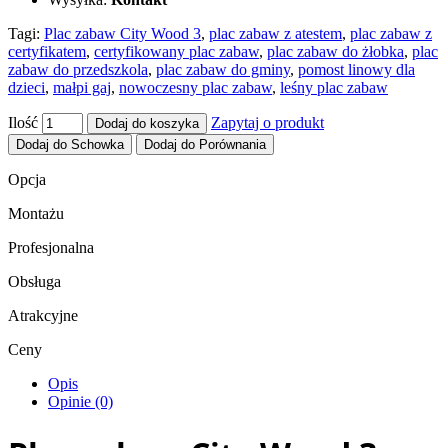
Tagi:
Plac zabaw City Wood 3
,
plac zabaw z atestem
,
plac zabaw z
certyfikatem
,
certyfikowany plac zabaw
,
plac zabaw do żłobka
,
plac
zabaw do przedszkola
,
plac zabaw do gminy
,
pomost linowy dla
dzieci
,
małpi gaj
,
nowoczesny plac zabaw
,
leśny plac zabaw
Ilość
Zapytaj o produkt
Dodaj do koszyka
Dodaj do Schowka
Dodaj do Porównania
Opcja
Montażu
Profesjonalna
Obsługa
Atrakcyjne
Ceny
Opis
Opinie (0)