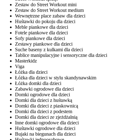
Zestaw do Street Workout mini
Zestaw do Street Workout medium
Wewnętrzne place zabaw dla dzieci
Huśtawki do pokoju dla dzieci
Meble piankowe dla dzieci
Fotele piankowe dla dzieci
Sofy piankowe dla dzieci
Zestawy piankowe dla dzieci
Suche baseny z kulkami dla dzieci
Tablice manipulacyjne i sensoryczne dla dzieci
Masterkidz
Viga
Łóżka dla dzieci
Łóżka dla dzieci w stylu skandynawskim
Łóżka domki dla dzieci
Zabawki ogrodowe dla dzieci
Domki ogrodowe dla dzieci
Domki dla dzieci z huśtawką
Domki dla dzieci z piaskownicą
Domki dla dzieci z podestem
Domki dla dzieci ze zjeżdżalnią
Inne domki ogrodowe dla dzieci
Huśtawki ogrodowe dla dzieci
Bujaki na biegunach dla dzieci
Huśtawki jednoosobowe