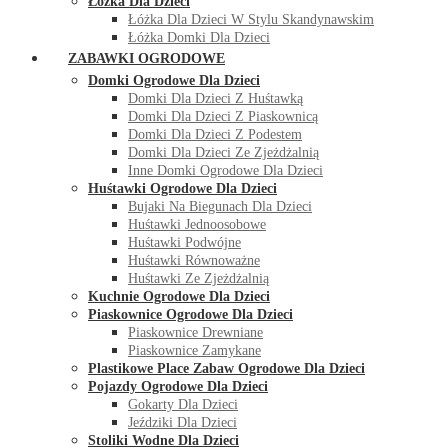
Łóżka Dla Dzieci
Łóżka Dla Dzieci W Stylu Skandynawskim
Łóżka Domki Dla Dzieci
ZABAWKI OGRODOWE
Domki Ogrodowe Dla Dzieci
Domki Dla Dzieci Z Huśtawką
Domki Dla Dzieci Z Piaskownicą
Domki Dla Dzieci Z Podestem
Domki Dla Dzieci Ze Zjeżdżalnią
Inne Domki Ogrodowe Dla Dzieci
Huśtawki Ogrodowe Dla Dzieci
Bujaki Na Biegunach Dla Dzieci
Huśtawki Jednoosobowe
Huśtawki Podwójne
Huśtawki Równoważne
Huśtawki Ze Zjeżdżalnią
Kuchnie Ogrodowe Dla Dzieci
Piaskownice Ogrodowe Dla Dzieci
Piaskownice Drewniane
Piaskownice Zamykane
Plastikowe Place Zabaw Ogrodowe Dla Dzieci
Pojazdy Ogrodowe Dla Dzieci
Gokarty Dla Dzieci
Jeździki Dla Dzieci
Stoliki Wodne Dla Dzieci