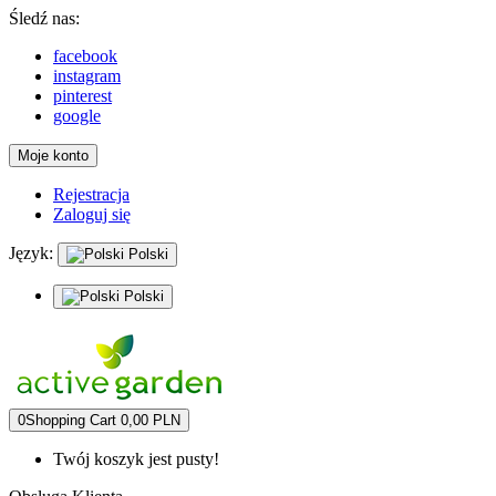
Śledź nas:
facebook
instagram
pinterest
google
Moje konto
Rejestracja
Zaloguj się
Język:
Polski
Polski
0
Shopping Cart
0,00 PLN
Twój koszyk jest pusty!