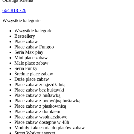
Obsługa Klienta
664 818 726
Wszystkie kategorie
Wszystkie kategorie
Bestsellery
Place zabaw
Place zabaw Fungoo
Seria Max-play
Mini place zabaw
Małe place zabaw
Seria Funky
Średnie place zabaw
Duże place zabaw
Place zabaw ze zjeżdżalnią
Place zabaw bez huśtawki
Place zabaw z huśtawką
Place zabaw z podwójną huśtawką
Place zabaw z piaskownicą
Place zabaw z domkiem
Place zabaw wspinaczkowe
Place zabaw dostępne w 48h
Moduły i akcesoria do placów zabaw
Street Workout sprzęt