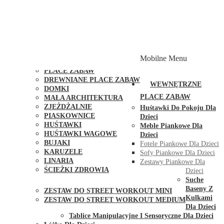
PLACE ZABAW Z PODWÓJNĄ HUŚTAWKĄ
PLACE ZABAW Z PIASKOWNICĄ
PLACE ZABAW Z DOMKIEM
PLACE ZABAW WSPINACZKOWE
PLACE ZABAW DOSTĘPNE W 48H
MODUŁY I AKCESORIA DO PLACÓW ZABAW
Mobilne Menu
PUBLICZNE
PLACE ZABAW
DREWNIANE PLACE ZABAW
WEWNĘTRZNE
DOMKI
PLACE ZABAW
MAŁA ARCHITEKTURA
ZJEŻDŻALNIE
Huśtawki Do Pokoju Dla
PIASKOWNICE
Dzieci
HUŚTAWKI
Meble Piankowe Dla
HUŚTAWKI WAGOWE
Dzieci
BUJAKI
Fotele Piankowe Dla Dzieci
KARUZELE
Sofy Piankowe Dla Dzieci
LINARIA
Zestawy Piankowe Dla
ŚCIEŻKI ZDROWIA
Dzieci
STREET WORKOUT
Suche
Baseny Z
ZESTAW DO STREET WORKOUT MINI
Kulkami
ZESTAW DO STREET WORKOUT MEDIUM
Dla Dzieci
KONTAKT
Tablice Manipulacyjne I Sensoryczne Dla Dzieci