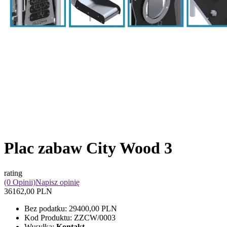
Plac zabaw City Wood 3
rating
(0 Opinii)
Napisz opinię
36162,00 PLN
Bez podatku:
29400,00 PLN
Kod Produktu:
ZZCW/0003
Wysyłka:
Kontakt