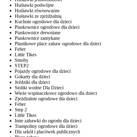
Huśtawki podwójne
Huśtawki równoważne
Huśtawki ze zjeżdżalnią
Kuchnie ogrodowe dla dzieci
Piaskownice ogrodowe dla dzieci
Piaskownice drewniane
Piaskownice zamykane
Plastikowe place zabaw ogrodowe dla dzieci
Feber
Little Tikes
Smoby
STEP2
Pojazdy ogrodowe dla dzieci
Gokarty dla dzieci
Jeździki dla dzieci
Stoliki wodne Dla Dzieci
Wieże wspinaczkowe ogrodowe dla dzieci
Zjeżdżalnie ogrodowe dla dzieci
Feber
Step 2
Little Tikes
Inne zabawki do ogrodu dla dzieci
Trampoliny ogrodowe dla dzieci
Dla szkół i placówek publicznych