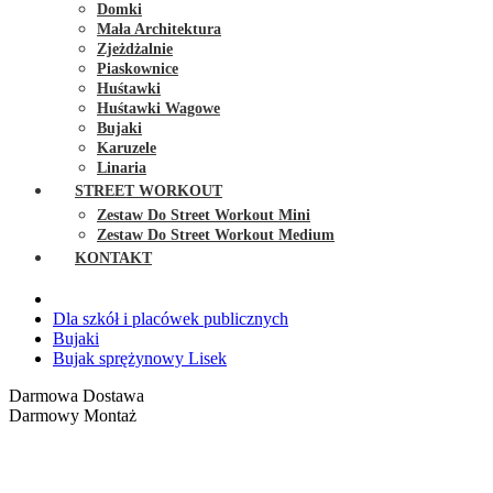
Domki
Mała Architektura
Zjeżdżalnie
Piaskownice
Huśtawki
Huśtawki Wagowe
Bujaki
Karuzele
Linaria
STREET WORKOUT
Zestaw Do Street Workout Mini
Zestaw Do Street Workout Medium
KONTAKT
Dla szkół i placówek publicznych
Bujaki
Bujak sprężynowy Lisek
Darmowa Dostawa
Darmowy Montaż