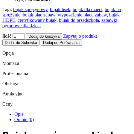
Tagi:
bujak sprężynowy
,
bujak lisek
,
bujak dla dzieci
,
bujak na
sprężynie
,
bujak plac zabaw
,
wyposażenie placu zabaw
,
bujak
HDPE
,
certyfikowany bujak
,
bujak do przedszkola
,
zabawki
ogrodowe dla dzieci
Ilość
Zapytaj o produkt
Dodaj do koszyka
Dodaj do Schowka
Dodaj do Porównania
Opcja
Montażu
Profesjonalna
Obsługa
Atrakcyjne
Ceny
Opis
Opinie (0)