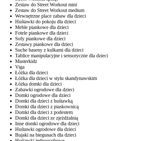
Zestaw do Street Workout mini
Zestaw do Street Workout medium
Wewnętrzne place zabaw dla dzieci
Huśtawki do pokoju dla dzieci
Meble piankowe dla dzieci
Fotele piankowe dla dzieci
Sofy piankowe dla dzieci
Zestawy piankowe dla dzieci
Suche baseny z kulkami dla dzieci
Tablice manipulacyjne i sensoryczne dla dzieci
Masterkidz
Viga
Łóżka dla dzieci
Łóżka dla dzieci w stylu skandynawskim
Łóżka domki dla dzieci
Zabawki ogrodowe dla dzieci
Domki ogrodowe dla dzieci
Domki dla dzieci z huśtawką
Domki dla dzieci z piaskownicą
Domki dla dzieci z podestem
Domki dla dzieci ze zjeżdżalnią
Inne domki ogrodowe dla dzieci
Huśtawki ogrodowe dla dzieci
Bujaki na biegunach dla dzieci
Huśtawki jednoosobowe