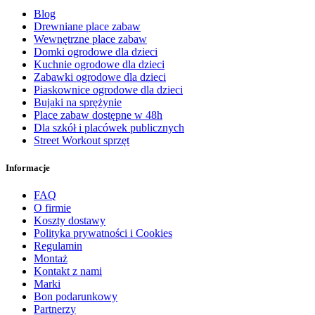
Blog
Drewniane place zabaw
Wewnętrzne place zabaw
Domki ogrodowe dla dzieci
Kuchnie ogrodowe dla dzieci
Zabawki ogrodowe dla dzieci
Piaskownice ogrodowe dla dzieci
Bujaki na sprężynie
Place zabaw dostępne w 48h
Dla szkół i placówek publicznych
Street Workout sprzęt
Informacje
FAQ
O firmie
Koszty dostawy
Polityka prywatności i Cookies
Regulamin
Montaż
Kontakt z nami
Marki
Bon podarunkowy
Partnerzy