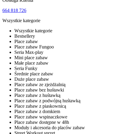
Obsługa Klienta
664 818 726
Wszystkie kategorie
Wszystkie kategorie
Bestsellery
Place zabaw
Place zabaw Fungoo
Seria Max-play
Mini place zabaw
Małe place zabaw
Seria Funky
Średnie place zabaw
Duże place zabaw
Place zabaw ze zjeżdżalnią
Place zabaw bez huśtawki
Place zabaw z huśtawką
Place zabaw z podwójną huśtawką
Place zabaw z piaskownicą
Place zabaw z domkiem
Place zabaw wspinaczkowe
Place zabaw dostępne w 48h
Moduły i akcesoria do placów zabaw
Street Workout sprzęt