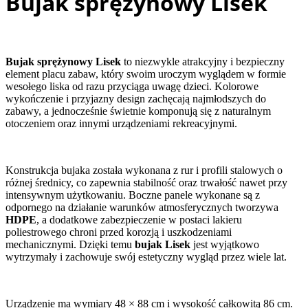
Bujak sprężynowy Lisek
Bujak sprężynowy Lisek
to niezwykle atrakcyjny i bezpieczny
element placu zabaw, który swoim uroczym wyglądem w formie
wesołego liska od razu przyciąga uwagę dzieci. Kolorowe
wykończenie i przyjazny design zachęcają najmłodszych do
zabawy, a jednocześnie świetnie komponują się z naturalnym
otoczeniem oraz innymi urządzeniami rekreacyjnymi.
Konstrukcja bujaka została wykonana z rur i profili stalowych o
różnej średnicy, co zapewnia stabilność oraz trwałość nawet przy
intensywnym użytkowaniu. Boczne panele wykonane są z
odpornego na działanie warunków atmosferycznych tworzywa
HDPE
, a dodatkowe zabezpieczenie w postaci lakieru
poliestrowego chroni przed korozją i uszkodzeniami
mechanicznymi. Dzięki temu
bujak Lisek
jest wyjątkowo
wytrzymały i zachowuje swój estetyczny wygląd przez wiele lat.
Urządzenie ma wymiary 48 × 88 cm i wysokość całkowitą 86 cm.