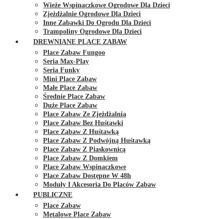
Wieże Wspinaczkowe Ogrodowe Dla Dzieci
Zjeżdżalnie Ogrodowe Dla Dzieci
Inne Zabawki Do Ogrodu Dla Dzieci
Trampoliny Ogrodowe Dla Dzieci
DREWNIANE PLACE ZABAW
Place Zabaw Fungoo
Seria Max-Play
Seria Funky
Mini Place Zabaw
Małe Place Zabaw
Średnie Place Zabaw
Duże Place Zabaw
Place Zabaw Ze Zjeżdżalnią
Place Zabaw Bez Huśtawki
Place Zabaw Z Huśtawką
Place Zabaw Z Podwójną Huśtawką
Place Zabaw Z Piaskownicą
Place Zabaw Z Domkiem
Place Zabaw Wspinaczkowe
Place Zabaw Dostępne W 48h
Moduły I Akcesoria Do Placów Zabaw
PUBLICZNE
Place Zabaw
Metalowe Place Zabaw