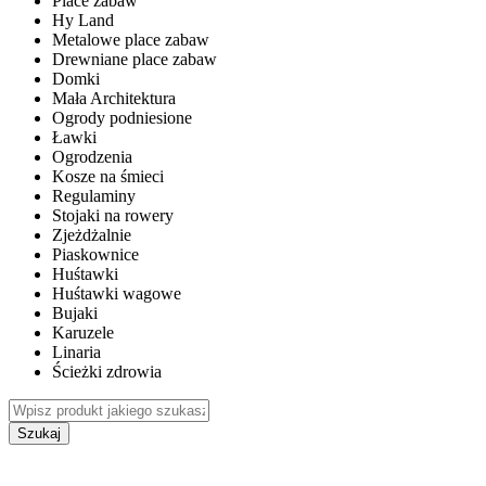
Place zabaw
Hy Land
Metalowe place zabaw
Drewniane place zabaw
Domki
Mała Architektura
Ogrody podniesione
Ławki
Ogrodzenia
Kosze na śmieci
Regulaminy
Stojaki na rowery
Zjeżdżalnie
Piaskownice
Huśtawki
Huśtawki wagowe
Bujaki
Karuzele
Linaria
Ścieżki zdrowia
Szukaj
WEWNĘTRZNE PLACE ZABAW