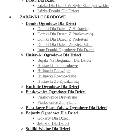
Łóżka Dla Dzieci
Łóżka Dla Dzieci W Stylu Skandynawskim
Łóżka Domki Dla Dzieci
ZABAWKI OGRODOWE
Domki Ogrodowe Dla Dzieci
Domki Dla Dzieci Z Huśtawką
Domki Dla Dzieci Z Piaskownicą
Domki Dla Dzieci Z Podestem
Domki Dla Dzieci Ze Zjeżdżalnią
Inne Domki Ogrodowe Dla Dzieci
Huśtawki Ogrodowe Dla Dzieci
Bujaki Na Biegunach Dla Dzieci
Huśtawki Jednoosobowe
Huśtawki Podwójne
Huśtawki Równoważne
Huśtawki Ze Zjeżdżalnią
Kuchnie Ogrodowe Dla Dzieci
Piaskownice Ogrodowe Dla Dzieci
Piaskownice Drewniane
Piaskownice Zamykane
Plastikowe Place Zabaw Ogrodowe Dla Dzieci
Pojazdy Ogrodowe Dla Dzieci
Gokarty Dla Dzieci
Jeździki Dla Dzieci
Stoliki Wodne Dla Dzieci