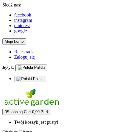
Śledź nas:
facebook
instagram
pinterest
google
Moje konto
Rejestracja
Zaloguj się
Język:
Polski
Polski
0
Shopping Cart
0,00 PLN
Twój koszyk jest pusty!