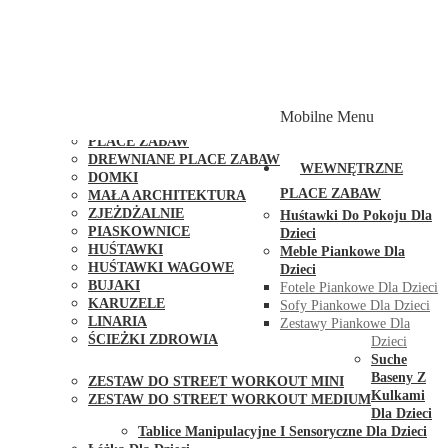
PLACE ZABAW Z PODWÓJNĄ HUŚTAWKĄ
PLACE ZABAW Z PIASKOWNICĄ
PLACE ZABAW Z DOMKIEM
PLACE ZABAW WSPINACZKOWE
PLACE ZABAW DOSTĘPNE W 48H
MODUŁY I AKCESORIA DO PLACÓW ZABAW
Mobilne Menu
PUBLICZNE
PLACE ZABAW
DREWNIANE PLACE ZABAW
WEWNĘTRZNE
DOMKI
PLACE ZABAW
MAŁA ARCHITEKTURA
ZJEŻDŻALNIE
Huśtawki Do Pokoju Dla
PIASKOWNICE
Dzieci
HUŚTAWKI
Meble Piankowe Dla
HUŚTAWKI WAGOWE
Dzieci
BUJAKI
Fotele Piankowe Dla Dzieci
KARUZELE
Sofy Piankowe Dla Dzieci
LINARIA
Zestawy Piankowe Dla
ŚCIEŻKI ZDROWIA
Dzieci
STREET WORKOUT
Suche
Baseny Z
ZESTAW DO STREET WORKOUT MINI
Kulkami
ZESTAW DO STREET WORKOUT MEDIUM
Dla Dzieci
KONTAKT
Tablice Manipulacyjne I Sensoryczne Dla Dzieci