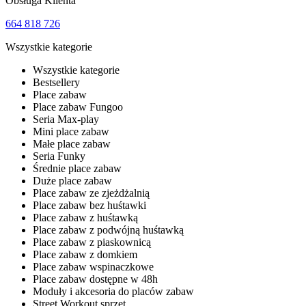
Obsługa Klienta
664 818 726
Wszystkie kategorie
Wszystkie kategorie
Bestsellery
Place zabaw
Place zabaw Fungoo
Seria Max-play
Mini place zabaw
Małe place zabaw
Seria Funky
Średnie place zabaw
Duże place zabaw
Place zabaw ze zjeżdżalnią
Place zabaw bez huśtawki
Place zabaw z huśtawką
Place zabaw z podwójną huśtawką
Place zabaw z piaskownicą
Place zabaw z domkiem
Place zabaw wspinaczkowe
Place zabaw dostępne w 48h
Moduły i akcesoria do placów zabaw
Street Workout sprzęt