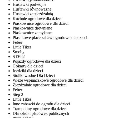
Huśtawki podwójne
Huśtawki równoważne
Huśtawki ze zjeżdżalnią
Kuchnie ogrodowe dla dzieci
Piaskownice ogrodowe dla dzieci
Piaskownice drewniane
Piaskownice zamykane
Plastikowe place zabaw ogrodowe dla dzieci
Feber
Little Tikes
Smoby
STEP2
Pojazdy ogrodowe dla dzieci
Gokarty dla dzieci
Jeździki dla dzieci
Stoliki wodne Dla Dzieci
Wieże wspinaczkowe ogrodowe dla dzieci
Zjeżdżalnie ogrodowe dla dzieci
Feber
Step 2
Little Tikes
Inne zabawki do ogrodu dla dzieci
Trampoliny ogrodowe dla dzieci
Dla szkół i placówek publicznych