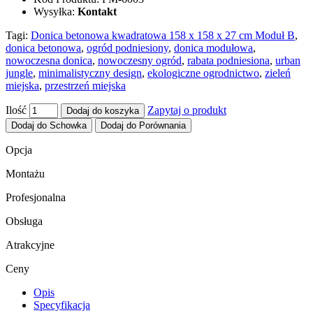
Wysyłka:
Kontakt
Tagi:
Donica betonowa kwadratowa 158 x 158 x 27 cm Moduł B
,
donica betonowa
,
ogród podniesiony
,
donica modułowa
,
nowoczesna donica
,
nowoczesny ogród
,
rabata podniesiona
,
urban
jungle
,
minimalistyczny design
,
ekologiczne ogrodnictwo
,
zieleń
miejska
,
przestrzeń miejska
Ilość
Zapytaj o produkt
Dodaj do koszyka
Dodaj do Schowka
Dodaj do Porównania
Opcja
Montażu
Profesjonalna
Obsługa
Atrakcyjne
Ceny
Opis
Specyfikacja