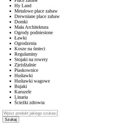
Place zabaw
Hy Land
Metalowe place zabaw
Drewniane place zabaw
Domki
Mała Architektura
Ogrody podniesione
Ławki
Ogrodzenia
Kosze na śmieci
Regulaminy
Stojaki na rowery
Zjeżdżalnie
Piaskownice
Huśtawki
Huśtawki wagowe
Bujaki
Karuzele
Linaria
Ścieżki zdrowia
Szukaj
WEWNĘTRZNE PLACE ZABAW