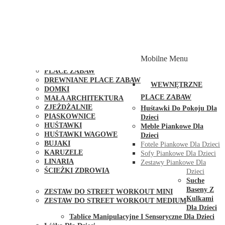
PLACE ZABAW Z PODWÓJNĄ HUŚTAWKĄ
PLACE ZABAW Z PIASKOWNICĄ
PLACE ZABAW Z DOMKIEM
PLACE ZABAW WSPINACZKOWE
PLACE ZABAW DOSTĘPNE W 48H
MODUŁY I AKCESORIA DO PLACÓW ZABAW
Mobilne Menu
PUBLICZNE
PLACE ZABAW
DREWNIANE PLACE ZABAW
WEWNĘTRZNE
DOMKI
PLACE ZABAW
MAŁA ARCHITEKTURA
ZJEŻDŻALNIE
Huśtawki Do Pokoju Dla
PIASKOWNICE
Dzieci
HUŚTAWKI
Meble Piankowe Dla
HUŚTAWKI WAGOWE
Dzieci
BUJAKI
Fotele Piankowe Dla Dzieci
KARUZELE
Sofy Piankowe Dla Dzieci
LINARIA
Zestawy Piankowe Dla
ŚCIEŻKI ZDROWIA
Dzieci
STREET WORKOUT
Suche
Baseny Z
ZESTAW DO STREET WORKOUT MINI
Kulkami
ZESTAW DO STREET WORKOUT MEDIUM
Dla Dzieci
KONTAKT
Tablice Manipulacyjne I Sensoryczne Dla Dzieci