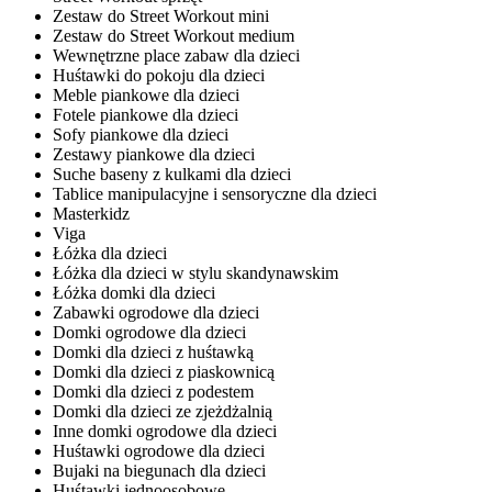
Zestaw do Street Workout mini
Zestaw do Street Workout medium
Wewnętrzne place zabaw dla dzieci
Huśtawki do pokoju dla dzieci
Meble piankowe dla dzieci
Fotele piankowe dla dzieci
Sofy piankowe dla dzieci
Zestawy piankowe dla dzieci
Suche baseny z kulkami dla dzieci
Tablice manipulacyjne i sensoryczne dla dzieci
Masterkidz
Viga
Łóżka dla dzieci
Łóżka dla dzieci w stylu skandynawskim
Łóżka domki dla dzieci
Zabawki ogrodowe dla dzieci
Domki ogrodowe dla dzieci
Domki dla dzieci z huśtawką
Domki dla dzieci z piaskownicą
Domki dla dzieci z podestem
Domki dla dzieci ze zjeżdżalnią
Inne domki ogrodowe dla dzieci
Huśtawki ogrodowe dla dzieci
Bujaki na biegunach dla dzieci
Huśtawki jednoosobowe