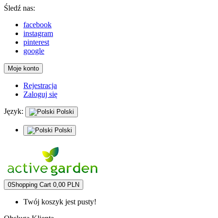
Śledź nas:
facebook
instagram
pinterest
google
Moje konto
Rejestracja
Zaloguj się
Język:
Polski
Polski
0
Shopping Cart
0,00 PLN
Twój koszyk jest pusty!