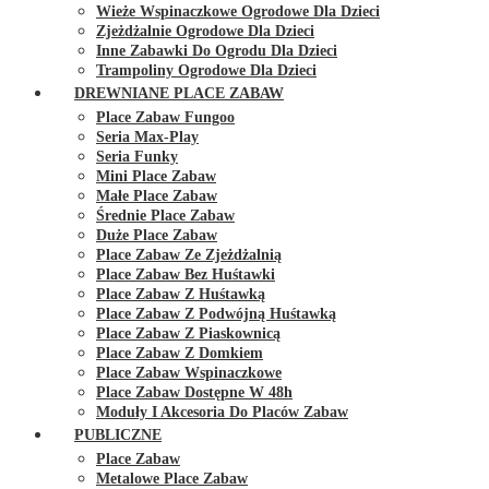
Wieże Wspinaczkowe Ogrodowe Dla Dzieci
Zjeżdżalnie Ogrodowe Dla Dzieci
Inne Zabawki Do Ogrodu Dla Dzieci
Trampoliny Ogrodowe Dla Dzieci
DREWNIANE PLACE ZABAW
Place Zabaw Fungoo
Seria Max-Play
Seria Funky
Mini Place Zabaw
Małe Place Zabaw
Średnie Place Zabaw
Duże Place Zabaw
Place Zabaw Ze Zjeżdżalnią
Place Zabaw Bez Huśtawki
Place Zabaw Z Huśtawką
Place Zabaw Z Podwójną Huśtawką
Place Zabaw Z Piaskownicą
Place Zabaw Z Domkiem
Place Zabaw Wspinaczkowe
Place Zabaw Dostępne W 48h
Moduły I Akcesoria Do Placów Zabaw
PUBLICZNE
Place Zabaw
Metalowe Place Zabaw