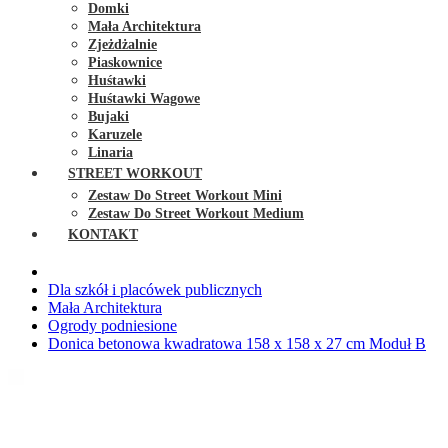
Domki
Mała Architektura
Zjeżdżalnie
Piaskownice
Huśtawki
Huśtawki Wagowe
Bujaki
Karuzele
Linaria
STREET WORKOUT
Zestaw Do Street Workout Mini
Zestaw Do Street Workout Medium
KONTAKT
Dla szkół i placówek publicznych
Mała Architektura
Ogrody podniesione
Donica betonowa kwadratowa 158 x 158 x 27 cm Moduł B