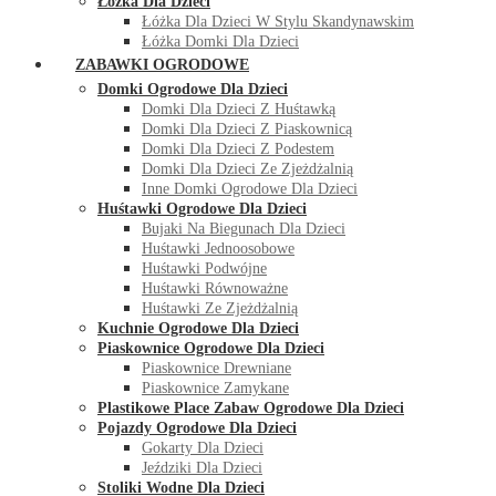
Łóżka Dla Dzieci
Łóżka Dla Dzieci W Stylu Skandynawskim
Łóżka Domki Dla Dzieci
ZABAWKI OGRODOWE
Domki Ogrodowe Dla Dzieci
Domki Dla Dzieci Z Huśtawką
Domki Dla Dzieci Z Piaskownicą
Domki Dla Dzieci Z Podestem
Domki Dla Dzieci Ze Zjeżdżalnią
Inne Domki Ogrodowe Dla Dzieci
Huśtawki Ogrodowe Dla Dzieci
Bujaki Na Biegunach Dla Dzieci
Huśtawki Jednoosobowe
Huśtawki Podwójne
Huśtawki Równoważne
Huśtawki Ze Zjeżdżalnią
Kuchnie Ogrodowe Dla Dzieci
Piaskownice Ogrodowe Dla Dzieci
Piaskownice Drewniane
Piaskownice Zamykane
Plastikowe Place Zabaw Ogrodowe Dla Dzieci
Pojazdy Ogrodowe Dla Dzieci
Gokarty Dla Dzieci
Jeździki Dla Dzieci
Stoliki Wodne Dla Dzieci