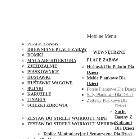
PLACE ZABAW Z PODWÓJNĄ HUŚTAWKĄ
PLACE ZABAW Z PIASKOWNICĄ
PLACE ZABAW Z DOMKIEM
PLACE ZABAW WSPINACZKOWE
PLACE ZABAW DOSTĘPNE W 48H
MODUŁY I AKCESORIA DO PLACÓW ZABAW
Mobilne Menu
PUBLICZNE
PLACE ZABAW
DREWNIANE PLACE ZABAW
WEWNĘTRZNE
DOMKI
PLACE ZABAW
MAŁA ARCHITEKTURA
ZJEŻDŻALNIE
Huśtawki Do Pokoju Dla
PIASKOWNICE
Dzieci
HUŚTAWKI
Meble Piankowe Dla
HUŚTAWKI WAGOWE
Dzieci
BUJAKI
Fotele Piankowe Dla Dzieci
KARUZELE
Sofy Piankowe Dla Dzieci
LINARIA
Zestawy Piankowe Dla
ŚCIEŻKI ZDROWIA
Dzieci
STREET WORKOUT
Suche
Baseny Z
ZESTAW DO STREET WORKOUT MINI
Kulkami
ZESTAW DO STREET WORKOUT MEDIUM
Dla Dzieci
KONTAKT
Tablice Manipulacyjne I Sensoryczne Dla Dzieci