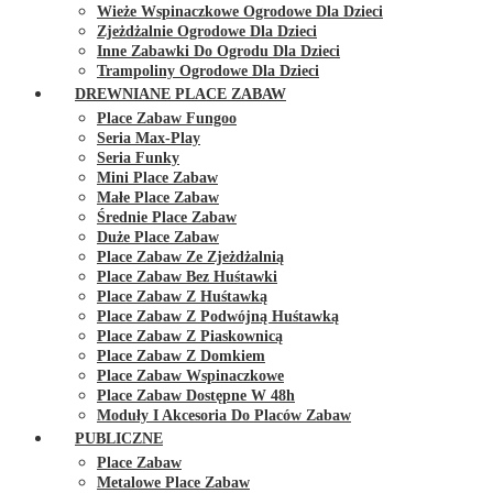
Wieże Wspinaczkowe Ogrodowe Dla Dzieci
Zjeżdżalnie Ogrodowe Dla Dzieci
Inne Zabawki Do Ogrodu Dla Dzieci
Trampoliny Ogrodowe Dla Dzieci
DREWNIANE PLACE ZABAW
Place Zabaw Fungoo
Seria Max-Play
Seria Funky
Mini Place Zabaw
Małe Place Zabaw
Średnie Place Zabaw
Duże Place Zabaw
Place Zabaw Ze Zjeżdżalnią
Place Zabaw Bez Huśtawki
Place Zabaw Z Huśtawką
Place Zabaw Z Podwójną Huśtawką
Place Zabaw Z Piaskownicą
Place Zabaw Z Domkiem
Place Zabaw Wspinaczkowe
Place Zabaw Dostępne W 48h
Moduły I Akcesoria Do Placów Zabaw
PUBLICZNE
Place Zabaw
Metalowe Place Zabaw