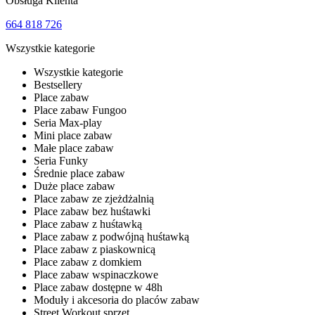
Obsługa Klienta
664 818 726
Wszystkie kategorie
Wszystkie kategorie
Bestsellery
Place zabaw
Place zabaw Fungoo
Seria Max-play
Mini place zabaw
Małe place zabaw
Seria Funky
Średnie place zabaw
Duże place zabaw
Place zabaw ze zjeżdżalnią
Place zabaw bez huśtawki
Place zabaw z huśtawką
Place zabaw z podwójną huśtawką
Place zabaw z piaskownicą
Place zabaw z domkiem
Place zabaw wspinaczkowe
Place zabaw dostępne w 48h
Moduły i akcesoria do placów zabaw
Street Workout sprzęt