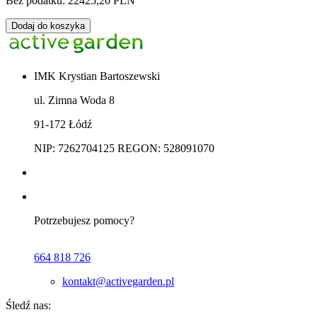
Bez podatku: 22425,20 PLN
Dodaj do koszyka
IMK Krystian Bartoszewski
ul. Zimna Woda 8
91-172 Łódź
NIP: 7262704125 REGON: 528091070
Potrzebujesz pomocy?
664 818 726
kontakt@activegarden.pl
Śledź nas: