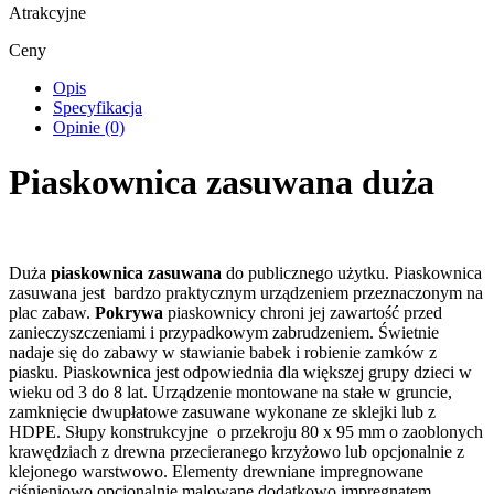
Atrakcyjne
Ceny
Opis
Specyfikacja
Opinie (0)
Piaskownica zasuwana duża
Duża
piaskownica zasuwana
do publicznego użytku. Piaskownica
zasuwana jest bardzo praktycznym urządzeniem przeznaczonym na
plac zabaw.
Pokrywa
piaskownicy chroni jej zawartość przed
zanieczyszczeniami i przypadkowym zabrudzeniem. Świetnie
nadaje się do zabawy w stawianie babek i robienie zamków z
piasku. Piaskownica jest odpowiednia dla większej grupy dzieci w
wieku od 3 do 8 lat. Urządzenie montowane na stałe w gruncie,
zamknięcie dwupłatowe zasuwane wykonane ze sklejki lub z
HDPE. Słupy konstrukcyjne o przekroju 80 x 95 mm o zaoblonych
krawędziach z drewna przecieranego krzyżowo lub opcjonalnie z
klejonego warstwowo. Elementy drewniane impregnowane
ciśnieniowo opcjonalnie malowane dodatkowo impregnatem