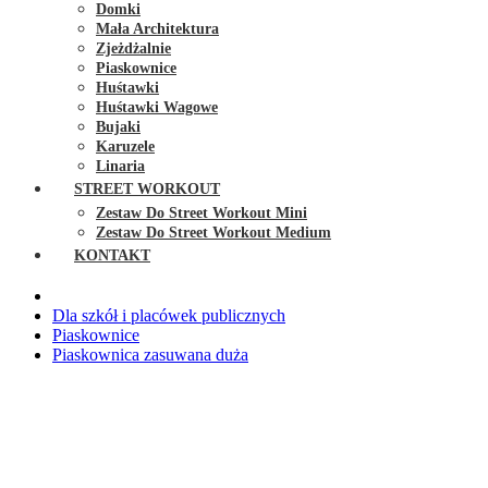
Domki
Mała Architektura
Zjeżdżalnie
Piaskownice
Huśtawki
Huśtawki Wagowe
Bujaki
Karuzele
Linaria
STREET WORKOUT
Zestaw Do Street Workout Mini
Zestaw Do Street Workout Medium
KONTAKT
Dla szkół i placówek publicznych
Piaskownice
Piaskownica zasuwana duża