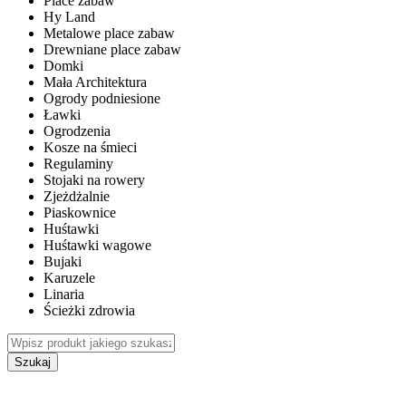
Place zabaw
Hy Land
Metalowe place zabaw
Drewniane place zabaw
Domki
Mała Architektura
Ogrody podniesione
Ławki
Ogrodzenia
Kosze na śmieci
Regulaminy
Stojaki na rowery
Zjeżdżalnie
Piaskownice
Huśtawki
Huśtawki wagowe
Bujaki
Karuzele
Linaria
Ścieżki zdrowia
Szukaj
WEWNĘTRZNE PLACE ZABAW