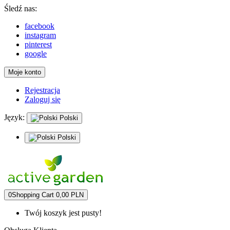
Śledź nas:
facebook
instagram
pinterest
google
Moje konto
Rejestracja
Zaloguj się
Język:
Polski
Polski
0
Shopping Cart
0,00 PLN
Twój koszyk jest pusty!