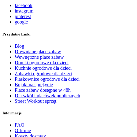
facebook
instagram
pinterest
google
Przydatne Linki
Blog
Drewniane place zabaw
Wewnętrzne place zabaw
Domki ogrodowe dla dzieci
Kuchnie ogrodowe dla dzieci
Zabawki ogrodowe dla dzieci
Piaskownice ogrodowe dla dzieci
Bujaki na sprężynie
Place zabaw dostępne w 48h
Dla szkół i placówek publicznych
Street Workout sprzęt
Informacje
FAQ
O firmie
Koszty dostawy