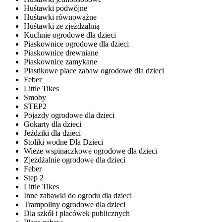
Huśtawki podwójne
Huśtawki równoważne
Huśtawki ze zjeżdżalnią
Kuchnie ogrodowe dla dzieci
Piaskownice ogrodowe dla dzieci
Piaskownice drewniane
Piaskownice zamykane
Plastikowe place zabaw ogrodowe dla dzieci
Feber
Little Tikes
Smoby
STEP2
Pojazdy ogrodowe dla dzieci
Gokarty dla dzieci
Jeździki dla dzieci
Stoliki wodne Dla Dzieci
Wieże wspinaczkowe ogrodowe dla dzieci
Zjeżdżalnie ogrodowe dla dzieci
Feber
Step 2
Little Tikes
Inne zabawki do ogrodu dla dzieci
Trampoliny ogrodowe dla dzieci
Dla szkół i placówek publicznych