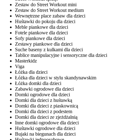
Zestaw do Street Workout mini
Zestaw do Street Workout medium
Wewnętrzne place zabaw dla dzieci
Huśtawki do pokoju dla dzieci
Meble piankowe dla dzieci
Fotele piankowe dla dzieci
Sofy piankowe dla dzieci
Zestawy piankowe dla dzieci
Suche baseny z kulkami dla dzieci
Tablice manipulacyjne i sensoryczne dla dzieci
Masterkidz
Viga
Łóżka dla dzieci
Łóżka dla dzieci w stylu skandynawskim
Łóżka domki dla dzieci
Zabawki ogrodowe dla dzieci
Domki ogrodowe dla dzieci
Domki dla dzieci z huśtawką
Domki dla dzieci z piaskownicą
Domki dla dzieci z podestem
Domki dla dzieci ze zjeżdżalnią
Inne domki ogrodowe dla dzieci
Huśtawki ogrodowe dla dzieci
Bujaki na biegunach dla dzieci
Huśtawki jednoosobowe