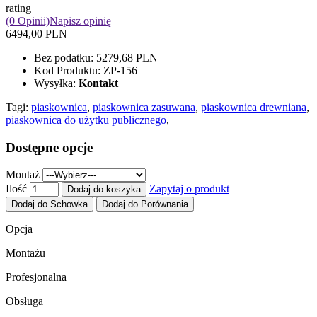
rating
(0 Opinii)
Napisz opinię
6494,00 PLN
Bez podatku:
5279,68 PLN
Kod Produktu:
ZP-156
Wysyłka:
Kontakt
Tagi:
piaskownica
,
piaskownica zasuwana
,
piaskownica drewniana
,
piaskownica do użytku publicznego
,
Dostępne opcje
Montaż
Ilość
Zapytaj o produkt
Dodaj do koszyka
Dodaj do Schowka
Dodaj do Porównania
Opcja
Montażu
Profesjonalna
Obsługa