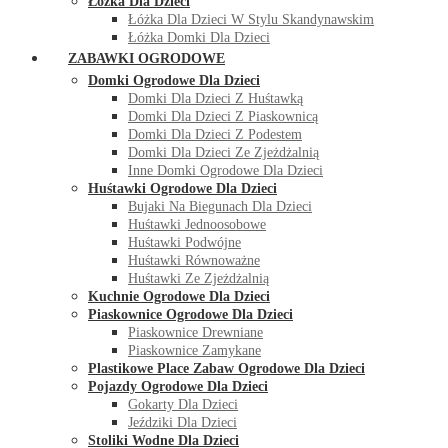
Łóżka Dla Dzieci
Łóżka Dla Dzieci W Stylu Skandynawskim
Łóżka Domki Dla Dzieci
ZABAWKI OGRODOWE
Domki Ogrodowe Dla Dzieci
Domki Dla Dzieci Z Huśtawką
Domki Dla Dzieci Z Piaskownicą
Domki Dla Dzieci Z Podestem
Domki Dla Dzieci Ze Zjeżdżalnią
Inne Domki Ogrodowe Dla Dzieci
Huśtawki Ogrodowe Dla Dzieci
Bujaki Na Biegunach Dla Dzieci
Huśtawki Jednoosobowe
Huśtawki Podwójne
Huśtawki Równoważne
Huśtawki Ze Zjeżdżalnią
Kuchnie Ogrodowe Dla Dzieci
Piaskownice Ogrodowe Dla Dzieci
Piaskownice Drewniane
Piaskownice Zamykane
Plastikowe Place Zabaw Ogrodowe Dla Dzieci
Pojazdy Ogrodowe Dla Dzieci
Gokarty Dla Dzieci
Jeździki Dla Dzieci
Stoliki Wodne Dla Dzieci