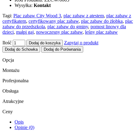
Wysyłka:
Kontakt
Tagi:
Plac zabaw City Wood 3
,
plac zabaw z atestem
,
plac zabaw z
certyfikatem
,
certyfikowany plac zabaw
,
plac zabaw do żłobka
,
plac
zabaw do przedszkola
,
plac zabaw do gminy
,
pomost linowy dla
dzieci
,
małpi gaj
,
nowoczesny plac zabaw
,
leśny plac zabaw
Ilość
Zapytaj o produkt
Dodaj do koszyka
Dodaj do Schowka
Dodaj do Porównania
Opcja
Montażu
Profesjonalna
Obsługa
Atrakcyjne
Ceny
Opis
Opinie (0)