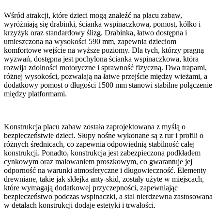
Wśród atrakcji, które dzieci mogą znaleźć na placu zabaw,
wyróżniają się drabinki, ścianka wspinaczkowa, pomost, kółko i
krzyżyk oraz standardowy ślizg. Drabinka, łatwo dostępna i
umieszczona na wysokości 590 mm, zapewnia dzieciom
komfortowe wejście na wyższe poziomy. Dla tych, którzy pragną
wyzwań, dostępna jest pochylona ścianka wspinaczkowa, która
rozwija zdolności motoryczne i sprawność fizyczną. Dwa trapami,
różnej wysokości, pozwalają na łatwe przejście między wieżami, a
dodatkowy pomost o długości 1500 mm stanowi stabilne połączenie
między platformami.
Konstrukcja placu zabaw została zaprojektowana z myślą o
bezpieczeństwie dzieci. Słupy nośne wykonane są z rur i profili o
różnych średnicach, co zapewnia odpowiednią stabilność całej
konstrukcji. Ponadto, konstrukcja jest zabezpieczona podkładem
cynkowym oraz malowaniem proszkowym, co gwarantuje jej
odporność na warunki atmosferyczne i długowieczność. Elementy
drewniane, takie jak sklejka anty-skid, zostały użyte w miejscach,
które wymagają dodatkowej przyczepności, zapewniając
bezpieczeństwo podczas wspinaczki, a stal nierdzewna zastosowana
w detalach konstrukcji dodaje estetyki i trwałości.