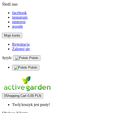
Śledź nas:
facebook
instagram
pinterest
google
Moje konto
Rejestracja
Zaloguj się
Język:
Polski
Polski
0
Shopping Cart
0,00 PLN
Twój koszyk jest pusty!