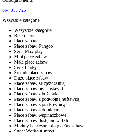
Obsługa Klienta
664 818 726
Wszystkie kategorie
Wszystkie kategorie
Bestsellery
Place zabaw
Place zabaw Fungoo
Seria Max-play
Mini place zabaw
Małe place zabaw
Seria Funky
Średnie place zabaw
Duże place zabaw
Place zabaw ze zjeżdżalnią
Place zabaw bez huśtawki
Place zabaw z huśtawką
Place zabaw z podwójną huśtawką
Place zabaw z piaskownicą
Place zabaw z domkiem
Place zabaw wspinaczkowe
Place zabaw dostępne w 48h
Moduły i akcesoria do placów zabaw
Street Workout sprzęt