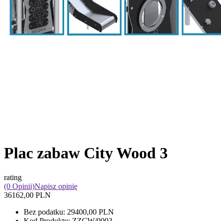
Plac zabaw City Wood 3
rating
(0 Opinii)
Napisz opinię
36162,00 PLN
Bez podatku:
29400,00 PLN
Kod Produktu:
ZZCW/0003