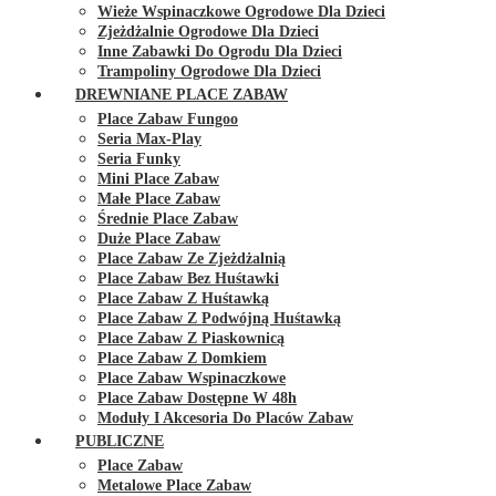
Wieże Wspinaczkowe Ogrodowe Dla Dzieci
Zjeżdżalnie Ogrodowe Dla Dzieci
Inne Zabawki Do Ogrodu Dla Dzieci
Trampoliny Ogrodowe Dla Dzieci
DREWNIANE PLACE ZABAW
Place Zabaw Fungoo
Seria Max-Play
Seria Funky
Mini Place Zabaw
Małe Place Zabaw
Średnie Place Zabaw
Duże Place Zabaw
Place Zabaw Ze Zjeżdżalnią
Place Zabaw Bez Huśtawki
Place Zabaw Z Huśtawką
Place Zabaw Z Podwójną Huśtawką
Place Zabaw Z Piaskownicą
Place Zabaw Z Domkiem
Place Zabaw Wspinaczkowe
Place Zabaw Dostępne W 48h
Moduły I Akcesoria Do Placów Zabaw
PUBLICZNE
Place Zabaw
Metalowe Place Zabaw