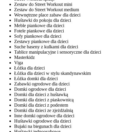
Zestaw do Street Workout mini
Zestaw do Street Workout medium
Wewnętrzne place zabaw dla dzieci
Huśtawki do pokoju dla dzieci
Meble piankowe dla dzieci
Fotele piankowe dla dzieci
Sofy piankowe dla dzieci
Zestawy piankowe dla dzieci
Suche baseny z kulkami dla dzieci
Tablice manipulacyjne i sensoryczne dla dzieci
Masterkidz
Viga
Łóżka dla dzieci
Łóżka dla dzieci w stylu skandynawskim
Łóżka domki dla dzieci
Zabawki ogrodowe dla dzieci
Domki ogrodowe dla dzieci
Domki dla dzieci z huśtawką
Domki dla dzieci z piaskownicą
Domki dla dzieci z podestem
Domki dla dzieci ze zjeżdżalnią
Inne domki ogrodowe dla dzieci
Huśtawki ogrodowe dla dzieci
Bujaki na biegunach dla dzieci
Huśtawki jednoosobowe