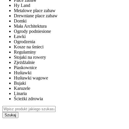
Place zabaw
Hy Land
Metalowe place zabaw
Drewniane place zabaw
Domki
Mała Architektura
Ogrody podniesione
Ławki
Ogrodzenia
Kosze na śmieci
Regulaminy
Stojaki na rowery
Zjeżdżalnie
Piaskownice
Huśtawki
Huśtawki wagowe
Bujaki
Karuzele
Linaria
Ścieżki zdrowia
Szukaj
WEWNĘTRZNE PLACE ZABAW