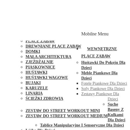
PLACE ZABAW Z PODWÓJNĄ HUŚTAWKĄ
PLACE ZABAW Z PIASKOWNICĄ
PLACE ZABAW Z DOMKIEM
PLACE ZABAW WSPINACZKOWE
PLACE ZABAW DOSTĘPNE W 48H
MODUŁY I AKCESORIA DO PLACÓW ZABAW
Mobilne Menu
PUBLICZNE
PLACE ZABAW
DREWNIANE PLACE ZABAW
WEWNĘTRZNE
DOMKI
PLACE ZABAW
MAŁA ARCHITEKTURA
ZJEŻDŻALNIE
Huśtawki Do Pokoju Dla
PIASKOWNICE
Dzieci
HUŚTAWKI
Meble Piankowe Dla
HUŚTAWKI WAGOWE
Dzieci
BUJAKI
Fotele Piankowe Dla Dzieci
KARUZELE
Sofy Piankowe Dla Dzieci
LINARIA
Zestawy Piankowe Dla
ŚCIEŻKI ZDROWIA
Dzieci
STREET WORKOUT
Suche
Baseny Z
ZESTAW DO STREET WORKOUT MINI
Kulkami
ZESTAW DO STREET WORKOUT MEDIUM
Dla Dzieci
KONTAKT
Tablice Manipulacyjne I Sensoryczne Dla Dzieci