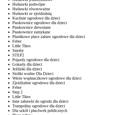
Huśtawki podwójne
Huśtawki równoważne
Huśtawki ze zjeżdżalnią
Kuchnie ogrodowe dla dzieci
Piaskownice ogrodowe dla dzieci
Piaskownice drewniane
Piaskownice zamykane
Plastikowe place zabaw ogrodowe dla dzieci
Feber
Little Tikes
Smoby
STEP2
Pojazdy ogrodowe dla dzieci
Gokarty dla dzieci
Jeździki dla dzieci
Stoliki wodne Dla Dzieci
Wieże wspinaczkowe ogrodowe dla dzieci
Zjeżdżalnie ogrodowe dla dzieci
Feber
Step 2
Little Tikes
Inne zabawki do ogrodu dla dzieci
Trampoliny ogrodowe dla dzieci
Dla szkół i placówek publicznych