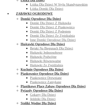
Łóżka Dla Dzieci
Łóżka Dla Dzieci W Stylu Skandynawskim
Łóżka Domki Dla Dzieci
ZABAWKI OGRODOWE
Domki Ogrodowe Dla Dzieci
Domki Dla Dzieci Z Huśtawką
Domki Dla Dzieci Z Piaskownicą
Domki Dla Dzieci Z Podestem
Domki Dla Dzieci Ze Zjeżdżalnią
Inne Domki Ogrodowe Dla Dzieci
Huśtawki Ogrodowe Dla Dzieci
Bujaki Na Biegunach Dla Dzieci
Huśtawki Jednoosobowe
Huśtawki Podwójne
Huśtawki Równoważne
Huśtawki Ze Zjeżdżalnią
Kuchnie Ogrodowe Dla Dzieci
Piaskownice Ogrodowe Dla Dzieci
Piaskownice Drewniane
Piaskownice Zamykane
Plastikowe Place Zabaw Ogrodowe Dla Dzieci
Pojazdy Ogrodowe Dla Dzieci
Gokarty Dla Dzieci
Jeździki Dla Dzieci
Stoliki Wodne Dla Dzieci