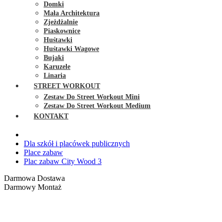
Domki
Mała Architektura
Zjeżdżalnie
Piaskownice
Huśtawki
Huśtawki Wagowe
Bujaki
Karuzele
Linaria
STREET WORKOUT
Zestaw Do Street Workout Mini
Zestaw Do Street Workout Medium
KONTAKT
Dla szkół i placówek publicznych
Place zabaw
Plac zabaw City Wood 3
Darmowa Dostawa
Darmowy Montaż