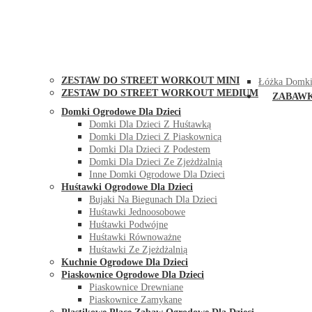
STREET WORKOUT
KONTAK
ZESTAW DO STREET WORKOUT MINI
Łóżka Domki
ZESTAW DO STREET WORKOUT MEDIUM
ZABAW
Domki Ogrodowe Dla Dzieci
Domki Dla Dzieci Z Huśtawką
Domki Dla Dzieci Z Piaskownicą
Domki Dla Dzieci Z Podestem
Domki Dla Dzieci Ze Zjeżdżalnią
Inne Domki Ogrodowe Dla Dzieci
Huśtawki Ogrodowe Dla Dzieci
Bujaki Na Biegunach Dla Dzieci
Huśtawki Jednoosobowe
Huśtawki Podwójne
Huśtawki Równoważne
Huśtawki Ze Zjeżdżalnią
Kuchnie Ogrodowe Dla Dzieci
Piaskownice Ogrodowe Dla Dzieci
Piaskownice Drewniane
Piaskownice Zamykane