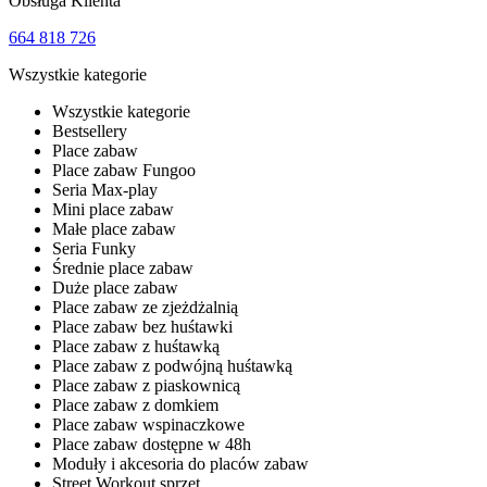
Obsługa Klienta
664 818 726
Wszystkie kategorie
Wszystkie kategorie
Bestsellery
Place zabaw
Place zabaw Fungoo
Seria Max-play
Mini place zabaw
Małe place zabaw
Seria Funky
Średnie place zabaw
Duże place zabaw
Place zabaw ze zjeżdżalnią
Place zabaw bez huśtawki
Place zabaw z huśtawką
Place zabaw z podwójną huśtawką
Place zabaw z piaskownicą
Place zabaw z domkiem
Place zabaw wspinaczkowe
Place zabaw dostępne w 48h
Moduły i akcesoria do placów zabaw
Street Workout sprzęt