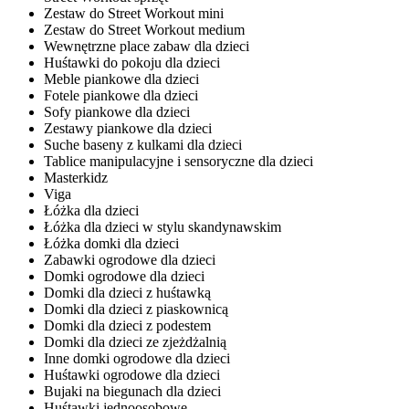
Zestaw do Street Workout mini
Zestaw do Street Workout medium
Wewnętrzne place zabaw dla dzieci
Huśtawki do pokoju dla dzieci
Meble piankowe dla dzieci
Fotele piankowe dla dzieci
Sofy piankowe dla dzieci
Zestawy piankowe dla dzieci
Suche baseny z kulkami dla dzieci
Tablice manipulacyjne i sensoryczne dla dzieci
Masterkidz
Viga
Łóżka dla dzieci
Łóżka dla dzieci w stylu skandynawskim
Łóżka domki dla dzieci
Zabawki ogrodowe dla dzieci
Domki ogrodowe dla dzieci
Domki dla dzieci z huśtawką
Domki dla dzieci z piaskownicą
Domki dla dzieci z podestem
Domki dla dzieci ze zjeżdżalnią
Inne domki ogrodowe dla dzieci
Huśtawki ogrodowe dla dzieci
Bujaki na biegunach dla dzieci
Huśtawki jednoosobowe