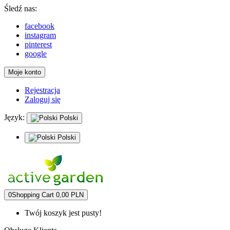
Śledź nas:
facebook
instagram
pinterest
google
Moje konto
Rejestracja
Zaloguj się
Język:
Polski
Polski
0
Shopping Cart
0,00 PLN
Twój koszyk jest pusty!