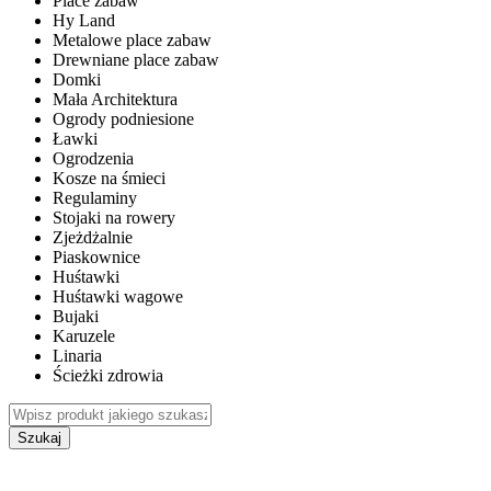
Place zabaw
Hy Land
Metalowe place zabaw
Drewniane place zabaw
Domki
Mała Architektura
Ogrody podniesione
Ławki
Ogrodzenia
Kosze na śmieci
Regulaminy
Stojaki na rowery
Zjeżdżalnie
Piaskownice
Huśtawki
Huśtawki wagowe
Bujaki
Karuzele
Linaria
Ścieżki zdrowia
Szukaj
WEWNĘTRZNE PLACE ZABAW