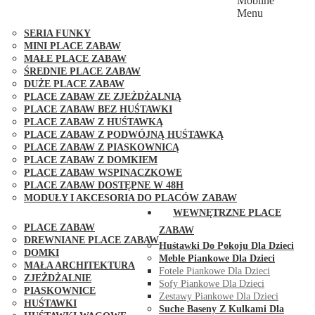
Mobilne
PLACE ZABAW FUNGOO
Menu
SERIA MAX-PLAY
SERIA FUNKY
MINI PLACE ZABAW
MAŁE PLACE ZABAW
ŚREDNIE PLACE ZABAW
DUŻE PLACE ZABAW
PLACE ZABAW ZE ZJEŻDŻALNIĄ
PLACE ZABAW BEZ HUŚTAWKI
PLACE ZABAW Z HUŚTAWKĄ
PLACE ZABAW Z PODWÓJNĄ HUŚTAWKĄ
PLACE ZABAW Z PIASKOWNICĄ
PLACE ZABAW Z DOMKIEM
PLACE ZABAW WSPINACZKOWE
PLACE ZABAW DOSTĘPNE W 48H
MODUŁY I AKCESORIA DO PLACÓW ZABAW
PUBLICZNE
WEWNĘTRZNE PLACE
PLACE ZABAW
ZABAW
DREWNIANE PLACE ZABAW
Huśtawki Do Pokoju Dla Dzieci
DOMKI
Meble Piankowe Dla Dzieci
MAŁA ARCHITEKTURA
Fotele Piankowe Dla Dzieci
ZJEŻDŻALNIE
Sofy Piankowe Dla Dzieci
PIASKOWNICE
Zestawy Piankowe Dla Dzieci
HUŚTAWKI
Suche Baseny Z Kulkami Dla