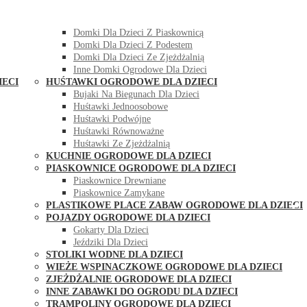
DOMKI OGRODOWE DLA DZIECI
Domki Dla Dzieci Z Huśtawką
Domki Dla Dzieci Z Piaskownicą
Domki Dla Dzieci Z Podestem
Domki Dla Dzieci Ze Zjeżdżalnią
Inne Domki Ogrodowe Dla Dzieci
IECI
HUŚTAWKI OGRODOWE DLA DZIECI
Bujaki Na Biegunach Dla Dzieci
Huśtawki Jednoosobowe
Huśtawki Podwójne
Huśtawki Równoważne
Huśtawki Ze Zjeżdżalnią
KUCHNIE OGRODOWE DLA DZIECI
PIASKOWNICE OGRODOWE DLA DZIECI
Piaskownice Drewniane
Piaskownice Zamykane
PLASTIKOWE PLACE ZABAW OGRODOWE DLA DZIECI
POJAZDY OGRODOWE DLA DZIECI
Gokarty Dla Dzieci
Jeździki Dla Dzieci
STOLIKI WODNE DLA DZIECI
WIEŻE WSPINACZKOWE OGRODOWE DLA DZIECI
ZJEŻDŻALNIE OGRODOWE DLA DZIECI
INNE ZABAWKI DO OGRODU DLA DZIECI
TRAMPOLINY OGRODOWE DLA DZIECI