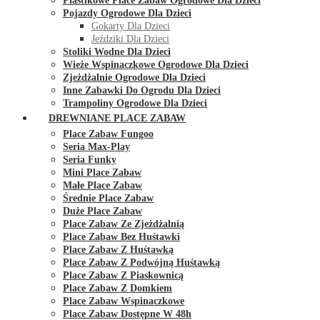
Plastikowe Place Zabaw Ogrodowe Dla Dzieci
Pojazdy Ogrodowe Dla Dzieci
Gokarty Dla Dzieci
Jeździki Dla Dzieci
Stoliki Wodne Dla Dzieci
Wieże Wspinaczkowe Ogrodowe Dla Dzieci
Zjeżdżalnie Ogrodowe Dla Dzieci
Inne Zabawki Do Ogrodu Dla Dzieci
Trampoliny Ogrodowe Dla Dzieci
DREWNIANE PLACE ZABAW
Place Zabaw Fungoo
Seria Max-Play
Seria Funky
Mini Place Zabaw
Małe Place Zabaw
Średnie Place Zabaw
Duże Place Zabaw
Place Zabaw Ze Zjeżdżalnią
Place Zabaw Bez Huśtawki
Place Zabaw Z Huśtawką
Place Zabaw Z Podwójną Huśtawką
Place Zabaw Z Piaskownicą
Place Zabaw Z Domkiem
Place Zabaw Wspinaczkowe
Place Zabaw Dostępne W 48h