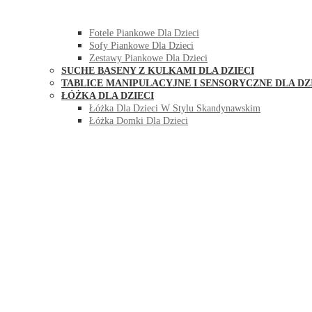
HUŚTAWKI DO POKOJU DLA DZIECI
MEBLE PIANKOWE DLA DZIECI
Fotele Piankowe Dla Dzieci
Sofy Piankowe Dla Dzieci
Zestawy Piankowe Dla Dzieci
SUCHE BASENY Z KULKAMI DLA DZIECI
TABLICE MANIPULACYJNE I SENSORYCZNE DLA DZ
ŁÓŻKA DLA DZIECI
Łóżka Dla Dzieci W Stylu Skandynawskim
Łóżka Domki Dla Dzieci