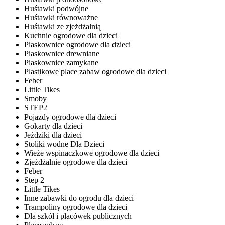
Huśtawki podwójne
Huśtawki równoważne
Huśtawki ze zjeżdżalnią
Kuchnie ogrodowe dla dzieci
Piaskownice ogrodowe dla dzieci
Piaskownice drewniane
Piaskownice zamykane
Plastikowe place zabaw ogrodowe dla dzieci
Feber
Little Tikes
Smoby
STEP2
Pojazdy ogrodowe dla dzieci
Gokarty dla dzieci
Jeździki dla dzieci
Stoliki wodne Dla Dzieci
Wieże wspinaczkowe ogrodowe dla dzieci
Zjeżdżalnie ogrodowe dla dzieci
Feber
Step 2
Little Tikes
Inne zabawki do ogrodu dla dzieci
Trampoliny ogrodowe dla dzieci
Dla szkół i placówek publicznych