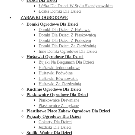
Łóżka Dla Dzieci
Łóżka Dla Dzieci W Stylu Skandynawskim
Łóżka Domki Dla Dzieci
ZABAWKI OGRODOWE
Domki Ogrodowe Dla Dzieci
Domki Dla Dzieci Z Huśtawką
Domki Dla Dzieci Z Piaskownicą
Domki Dla Dzieci Z Podestem
Domki Dla Dzieci Ze Zjeżdżalnią
Inne Domki Ogrodowe Dla Dzieci
Huśtawki Ogrodowe Dla Dzieci
Bujaki Na Biegunach Dla Dzieci
Huśtawki Jednoosobowe
Huśtawki Podwójne
Huśtawki Równoważne
Huśtawki Ze Zjeżdżalnią
Kuchnie Ogrodowe Dla Dzieci
Piaskownice Ogrodowe Dla Dzieci
Piaskownice Drewniane
Piaskownice Zamykane
Plastikowe Place Zabaw Ogrodowe Dla Dzieci
Pojazdy Ogrodowe Dla Dzieci
Gokarty Dla Dzieci
Jeździki Dla Dzieci
Stoliki Wodne Dla Dzieci