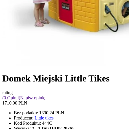
Domek Miejski Little Tikes
rating
(0 Opinii)
Napisz opinię
1710,00 PLN
Bez podatku:
1390,24 PLN
Producent:
Little tikes
Kod Produktu:
444C
Wysyłka:
2 - 3 Dni (10.08.2026)