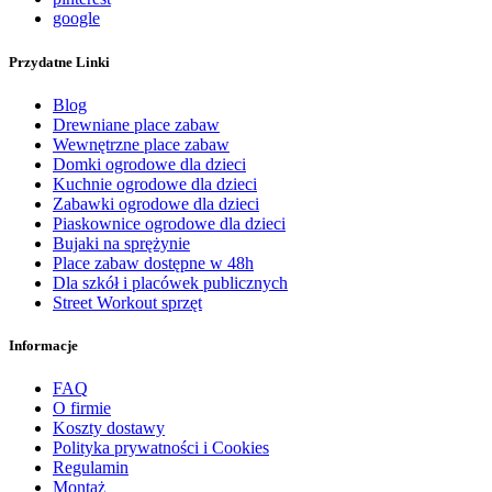
google
Przydatne Linki
Blog
Drewniane place zabaw
Wewnętrzne place zabaw
Domki ogrodowe dla dzieci
Kuchnie ogrodowe dla dzieci
Zabawki ogrodowe dla dzieci
Piaskownice ogrodowe dla dzieci
Bujaki na sprężynie
Place zabaw dostępne w 48h
Dla szkół i placówek publicznych
Street Workout sprzęt
Informacje
FAQ
O firmie
Koszty dostawy
Polityka prywatności i Cookies
Regulamin
Montaż