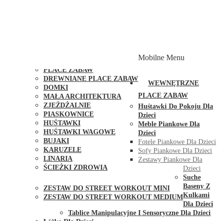
PLACE ZABAW Z PODWÓJNĄ HUŚTAWKĄ
PLACE ZABAW Z PIASKOWNICĄ
PLACE ZABAW Z DOMKIEM
PLACE ZABAW WSPINACZKOWE
PLACE ZABAW DOSTĘPNE W 48H
MODUŁY I AKCESORIA DO PLACÓW ZABAW
Mobilne Menu
PUBLICZNE
PLACE ZABAW
DREWNIANE PLACE ZABAW
WEWNĘTRZNE
DOMKI
PLACE ZABAW
MAŁA ARCHITEKTURA
ZJEŻDŻALNIE
Huśtawki Do Pokoju Dla
PIASKOWNICE
Dzieci
HUŚTAWKI
Meble Piankowe Dla
HUŚTAWKI WAGOWE
Dzieci
BUJAKI
Fotele Piankowe Dla Dzieci
KARUZELE
Sofy Piankowe Dla Dzieci
LINARIA
Zestawy Piankowe Dla
ŚCIEŻKI ZDROWIA
Dzieci
STREET WORKOUT
Suche
Baseny Z
ZESTAW DO STREET WORKOUT MINI
Kulkami
ZESTAW DO STREET WORKOUT MEDIUM
Dla Dzieci
KONTAKT
Tablice Manipulacyjne I Sensoryczne Dla Dzieci