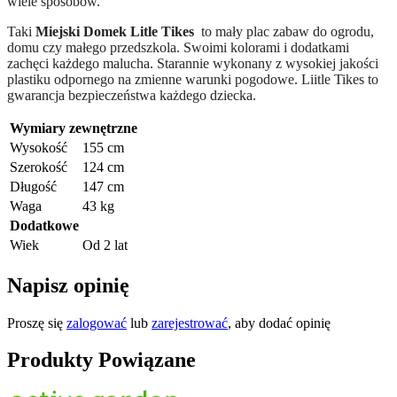
wiele sposobów.
Taki
Miejski Domek Litle Tikes
to mały plac zabaw do ogrodu,
domu czy małego przedszkola. Swoimi kolorami i dodatkami
zachęci każdego malucha. Starannie wykonany z wysokiej jakości
plastiku odpornego na zmienne warunki pogodowe. Liitle Tikes to
gwarancja bezpieczeństwa każdego dziecka.
Wymiary zewnętrzne
Wysokość
155 cm
Szerokość
124 cm
Długość
147 cm
Waga
43 kg
Dodatkowe
Wiek
Od 2 lat
Napisz opinię
Proszę się
zalogować
lub
zarejestrować
, aby dodać opinię
Produkty Powiązane