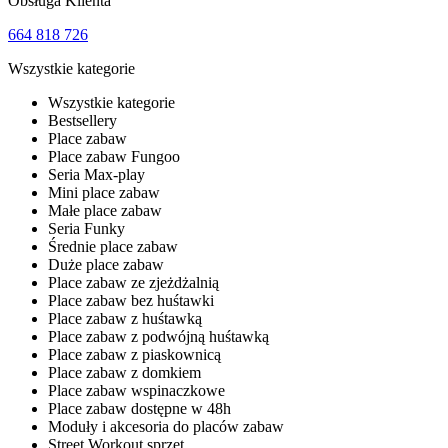
Obsługa Klienta
664 818 726
Wszystkie kategorie
Wszystkie kategorie
Bestsellery
Place zabaw
Place zabaw Fungoo
Seria Max-play
Mini place zabaw
Małe place zabaw
Seria Funky
Średnie place zabaw
Duże place zabaw
Place zabaw ze zjeżdżalnią
Place zabaw bez huśtawki
Place zabaw z huśtawką
Place zabaw z podwójną huśtawką
Place zabaw z piaskownicą
Place zabaw z domkiem
Place zabaw wspinaczkowe
Place zabaw dostępne w 48h
Moduły i akcesoria do placów zabaw
Street Workout sprzęt