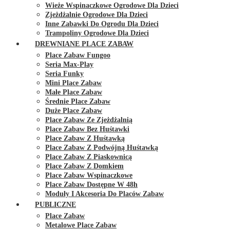
Wieże Wspinaczkowe Ogrodowe Dla Dzieci
Zjeżdżalnie Ogrodowe Dla Dzieci
Inne Zabawki Do Ogrodu Dla Dzieci
Trampoliny Ogrodowe Dla Dzieci
DREWNIANE PLACE ZABAW
Place Zabaw Fungoo
Seria Max-Play
Seria Funky
Mini Place Zabaw
Małe Place Zabaw
Średnie Place Zabaw
Duże Place Zabaw
Place Zabaw Ze Zjeżdżalnią
Place Zabaw Bez Huśtawki
Place Zabaw Z Huśtawką
Place Zabaw Z Podwójną Huśtawką
Place Zabaw Z Piaskownicą
Place Zabaw Z Domkiem
Place Zabaw Wspinaczkowe
Place Zabaw Dostępne W 48h
Moduły I Akcesoria Do Placów Zabaw
PUBLICZNE
Place Zabaw
Metalowe Place Zabaw