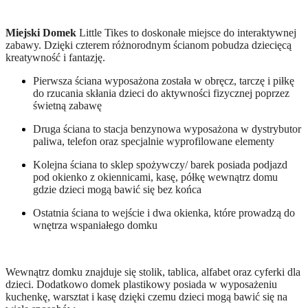
Miejski Domek
Little Tikes to doskonałe miejsce do interaktywnej
zabawy. Dzięki czterem różnorodnym ścianom pobudza dziecięcą
kreatywność i fantazję.
Pierwsza ściana wyposażona została w obręcz, tarczę i piłkę
do rzucania skłania dzieci do aktywności fizycznej poprzez
świetną zabawę
Druga ściana to stacja benzynowa wyposażona w dystrybutor
paliwa, telefon oraz specjalnie wyprofilowane elementy
Kolejna ściana to sklep spożywczy/ barek posiada podjazd
pod okienko z okiennicami, kasę, półkę wewnątrz domu
gdzie dzieci mogą bawić się bez końca
Ostatnia ściana to wejście i dwa okienka, które prowadzą do
wnętrza wspaniałego domku
Wewnątrz domku znajduje się stolik, tablica, alfabet oraz cyferki dla
dzieci. Dodatkowo domek plastikowy posiada w wyposażeniu
kuchenkę, warsztat i kasę dzięki czemu dzieci mogą bawić się na