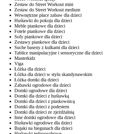
Zestaw do Street Workout mini
Zestaw do Street Workout medium
Wewnętrzne place zabaw dla dzieci
Huśtawki do pokoju dla dzieci
Meble piankowe dla dzieci
Fotele piankowe dla dzieci
Sofy piankowe dla dzieci
Zestawy piankowe dla dzieci
Suche baseny z kulkami dla dzieci
Tablice manipulacyjne i sensoryczne dla dzieci
Masterkidz
Viga
Łóżka dla dzieci
Łóżka dla dzieci w stylu skandynawskim
Łóżka domki dla dzieci
Zabawki ogrodowe dla dzieci
Domki ogrodowe dla dzieci
Domki dla dzieci z huśtawką
Domki dla dzieci z piaskownicą
Domki dla dzieci z podestem
Domki dla dzieci ze zjeżdżalnią
Inne domki ogrodowe dla dzieci
Huśtawki ogrodowe dla dzieci
Bujaki na biegunach dla dzieci
Huśtawki jednoosobowe