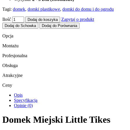
Tagi:
domek
,
domki plastikowe
,
domki do domu i do ogrodu
Ilość
Zapytaj o produkt
Dodaj do koszyka
Dodaj do Schowka
Dodaj do Porównania
Opcja
Montażu
Profesjonalna
Obsługa
Atrakcyjne
Ceny
Opis
Specyfikacja
Opinie (0)
Domek Miejski Little Tikes