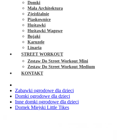
Domki
Mała Architektura
Zjeżdżalnie
Piaskownice
Huśtawki
Huśtawki Wagowe
Bujaki
Karuzele
Linaria
STREET WORKOUT
Zestaw Do Street Workout Mini
Zestaw Do Street Workout Medium
KONTAKT
Zabawki ogrodowe dla dzieci
Domki ogrodowe dla dzieci
Inne domki ogrodowe dla dzieci
Domek Miejski Little Tikes