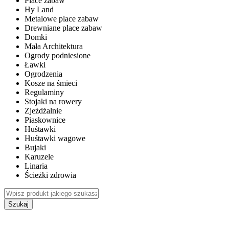
Place zabaw
Hy Land
Metalowe place zabaw
Drewniane place zabaw
Domki
Mała Architektura
Ogrody podniesione
Ławki
Ogrodzenia
Kosze na śmieci
Regulaminy
Stojaki na rowery
Zjeżdżalnie
Piaskownice
Huśtawki
Huśtawki wagowe
Bujaki
Karuzele
Linaria
Ścieżki zdrowia
Szukaj
WEWNĘTRZNE PLACE ZABAW