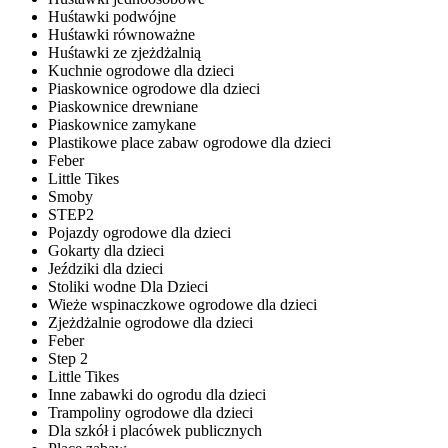
Huśtawki podwójne
Huśtawki równoważne
Huśtawki ze zjeżdżalnią
Kuchnie ogrodowe dla dzieci
Piaskownice ogrodowe dla dzieci
Piaskownice drewniane
Piaskownice zamykane
Plastikowe place zabaw ogrodowe dla dzieci
Feber
Little Tikes
Smoby
STEP2
Pojazdy ogrodowe dla dzieci
Gokarty dla dzieci
Jeździki dla dzieci
Stoliki wodne Dla Dzieci
Wieże wspinaczkowe ogrodowe dla dzieci
Zjeżdżalnie ogrodowe dla dzieci
Feber
Step 2
Little Tikes
Inne zabawki do ogrodu dla dzieci
Trampoliny ogrodowe dla dzieci
Dla szkół i placówek publicznych