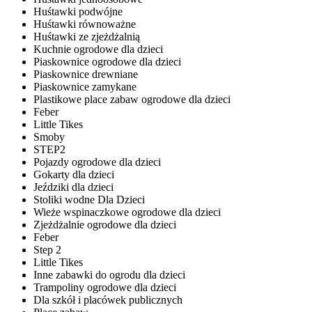
Huśtawki podwójne
Huśtawki równoważne
Huśtawki ze zjeżdżalnią
Kuchnie ogrodowe dla dzieci
Piaskownice ogrodowe dla dzieci
Piaskownice drewniane
Piaskownice zamykane
Plastikowe place zabaw ogrodowe dla dzieci
Feber
Little Tikes
Smoby
STEP2
Pojazdy ogrodowe dla dzieci
Gokarty dla dzieci
Jeździki dla dzieci
Stoliki wodne Dla Dzieci
Wieże wspinaczkowe ogrodowe dla dzieci
Zjeżdżalnie ogrodowe dla dzieci
Feber
Step 2
Little Tikes
Inne zabawki do ogrodu dla dzieci
Trampoliny ogrodowe dla dzieci
Dla szkół i placówek publicznych