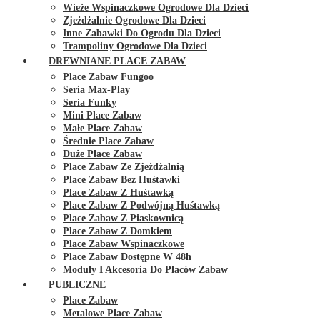
Wieże Wspinaczkowe Ogrodowe Dla Dzieci
Zjeżdżalnie Ogrodowe Dla Dzieci
Inne Zabawki Do Ogrodu Dla Dzieci
Trampoliny Ogrodowe Dla Dzieci
DREWNIANE PLACE ZABAW
Place Zabaw Fungoo
Seria Max-Play
Seria Funky
Mini Place Zabaw
Małe Place Zabaw
Średnie Place Zabaw
Duże Place Zabaw
Place Zabaw Ze Zjeżdżalnią
Place Zabaw Bez Huśtawki
Place Zabaw Z Huśtawką
Place Zabaw Z Podwójną Huśtawką
Place Zabaw Z Piaskownicą
Place Zabaw Z Domkiem
Place Zabaw Wspinaczkowe
Place Zabaw Dostępne W 48h
Moduły I Akcesoria Do Placów Zabaw
PUBLICZNE
Place Zabaw
Metalowe Place Zabaw