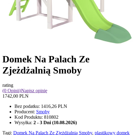
Domek Na Palach Ze
Zjeżdżalnią Smoby
rating
(0 Opinii)
Napisz opinię
1742,00 PLN
Bez podatku:
1416,26 PLN
Producent:
Smoby
Kod Produktu:
810802
Wysyłka:
2 - 3 Dni (10.08.2026)
Tagi:
Domek Na Palach Ze Zjeżdżalnią Smoby
,
plastikowy domek