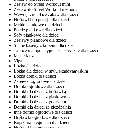
Zestaw do Street Workout mini
Zestaw do Street Workout medium
Wewnętrzne place zabaw dla dzieci
Huśtawki do pokoju dla dzieci
Meble piankowe dla dzieci
Fotele piankowe dla dzieci
Sofy piankowe dla dzieci
Zestawy piankowe dla dzieci
Suche baseny z kulkami dla dzieci
Tablice manipulacyjne i sensoryczne dla dzieci
Masterkidz
Viga
Łóżka dla dzieci
Łóżka dla dzieci w stylu skandynawskim
Łóżka domki dla dzieci
Zabawki ogrodowe dla dzieci
Domki ogrodowe dla dzieci
Domki dla dzieci z huśtawką
Domki dla dzieci z piaskownicą
Domki dla dzieci z podestem
Domki dla dzieci ze zjeżdżalnią
Inne domki ogrodowe dla dzieci
Huśtawki ogrodowe dla dzieci
Bujaki na biegunach dla dzieci
Huśtawki jednoosobowe