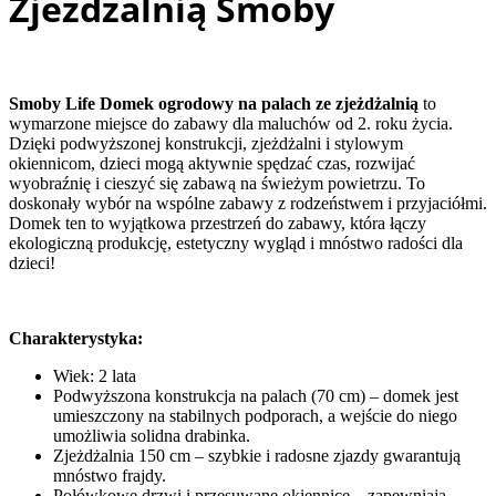
Zjeżdżalnią Smoby
Smoby Life Domek ogrodowy na palach ze zjeżdżalnią
to
wymarzone miejsce do zabawy dla maluchów od 2. roku życia.
Dzięki podwyższonej konstrukcji, zjeżdżalni i stylowym
okiennicom, dzieci mogą aktywnie spędzać czas, rozwijać
wyobraźnię i cieszyć się zabawą na świeżym powietrzu. To
doskonały wybór na wspólne zabawy z rodzeństwem i przyjaciółmi.
Domek ten to wyjątkowa przestrzeń do zabawy, która łączy
ekologiczną produkcję, estetyczny wygląd i mnóstwo radości dla
dzieci!
Charakterystyka:
Wiek: 2 lata
Podwyższona konstrukcja na palach (70 cm) – domek jest
umieszczony na stabilnych podporach, a wejście do niego
umożliwia solidna drabinka.
Zjeżdżalnia 150 cm – szybkie i radosne zjazdy gwarantują
mnóstwo frajdy.
Połówkowe drzwi i przesuwane okiennice – zapewniają