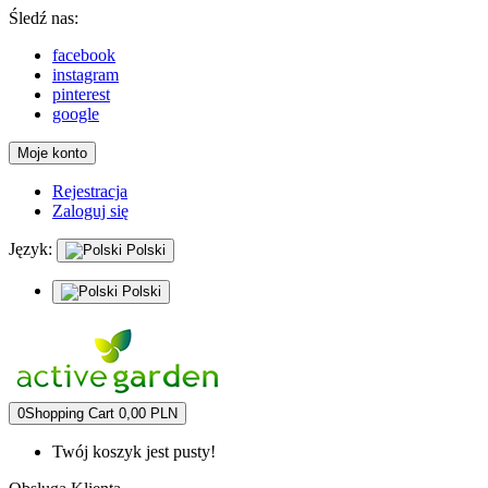
Śledź nas:
facebook
instagram
pinterest
google
Moje konto
Rejestracja
Zaloguj się
Język:
Polski
Polski
0
Shopping Cart
0,00 PLN
Twój koszyk jest pusty!