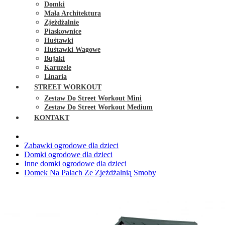
Domki
Mała Architektura
Zjeżdżalnie
Piaskownice
Huśtawki
Huśtawki Wagowe
Bujaki
Karuzele
Linaria
STREET WORKOUT
Zestaw Do Street Workout Mini
Zestaw Do Street Workout Medium
KONTAKT
Zabawki ogrodowe dla dzieci
Domki ogrodowe dla dzieci
Inne domki ogrodowe dla dzieci
Domek Na Palach Ze Zjeżdżalnią Smoby