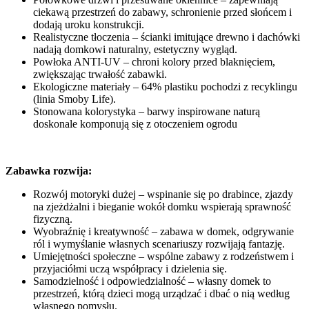
ciekawą przestrzeń do zabawy, schronienie przed słońcem i
dodają uroku konstrukcji.
Realistyczne tłoczenia – ścianki imitujące drewno i dachówki
nadają domkowi naturalny, estetyczny wygląd.
Powłoka ANTI-UV – chroni kolory przed blaknięciem,
zwiększając trwałość zabawki.
Ekologiczne materiały – 64% plastiku pochodzi z recyklingu
(linia Smoby Life).
Stonowana kolorystyka – barwy inspirowane naturą
doskonale komponują się z otoczeniem ogrodu
Zabawka rozwija:
Rozwój motoryki dużej – wspinanie się po drabince, zjazdy
na zjeżdżalni i bieganie wokół domku wspierają sprawność
fizyczną.
Wyobraźnię i kreatywność – zabawa w domek, odgrywanie
ról i wymyślanie własnych scenariuszy rozwijają fantazję.
Umiejętności społeczne – wspólne zabawy z rodzeństwem i
przyjaciółmi uczą współpracy i dzielenia się.
Samodzielność i odpowiedzialność – własny domek to
przestrzeń, którą dzieci mogą urządzać i dbać o nią według
własnego pomysłu.