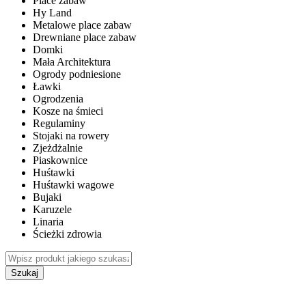
Place zabaw
Hy Land
Metalowe place zabaw
Drewniane place zabaw
Domki
Mała Architektura
Ogrody podniesione
Ławki
Ogrodzenia
Kosze na śmieci
Regulaminy
Stojaki na rowery
Zjeżdżalnie
Piaskownice
Huśtawki
Huśtawki wagowe
Bujaki
Karuzele
Linaria
Ścieżki zdrowia
Szukaj
WEWNĘTRZNE PLACE ZABAW