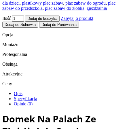
dla dzieci
,
plastikowy plac zabaw
,
plac zabaw do ogrodu
,
plac
zabaw do przedszkola
,
plac zabaw do żłobka
,
zjeżdżalnia
Ilość
Zapytaj o produkt
Dodaj do koszyka
Dodaj do Schowka
Dodaj do Porównania
Opcja
Montażu
Profesjonalna
Obsługa
Atrakcyjne
Ceny
Opis
Specyfikacja
Opinie (0)
Domek Na Palach Ze