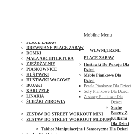
PLACE ZABAW Z PODWÓJNĄ HUŚTAWKĄ
PLACE ZABAW Z PIASKOWNICĄ
PLACE ZABAW Z DOMKIEM
PLACE ZABAW WSPINACZKOWE
PLACE ZABAW DOSTĘPNE W 48H
MODUŁY I AKCESORIA DO PLACÓW ZABAW
Mobilne Menu
PUBLICZNE
PLACE ZABAW
DREWNIANE PLACE ZABAW
WEWNĘTRZNE
DOMKI
PLACE ZABAW
MAŁA ARCHITEKTURA
ZJEŻDŻALNIE
Huśtawki Do Pokoju Dla
PIASKOWNICE
Dzieci
HUŚTAWKI
Meble Piankowe Dla
HUŚTAWKI WAGOWE
Dzieci
BUJAKI
Fotele Piankowe Dla Dzieci
KARUZELE
Sofy Piankowe Dla Dzieci
LINARIA
Zestawy Piankowe Dla
ŚCIEŻKI ZDROWIA
Dzieci
STREET WORKOUT
Suche
Baseny Z
ZESTAW DO STREET WORKOUT MINI
Kulkami
ZESTAW DO STREET WORKOUT MEDIUM
Dla Dzieci
KONTAKT
Tablice Manipulacyjne I Sensoryczne Dla Dzieci