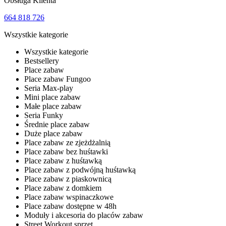
Obsługa Klienta
664 818 726
Wszystkie kategorie
Wszystkie kategorie
Bestsellery
Place zabaw
Place zabaw Fungoo
Seria Max-play
Mini place zabaw
Małe place zabaw
Seria Funky
Średnie place zabaw
Duże place zabaw
Place zabaw ze zjeżdżalnią
Place zabaw bez huśtawki
Place zabaw z huśtawką
Place zabaw z podwójną huśtawką
Place zabaw z piaskownicą
Place zabaw z domkiem
Place zabaw wspinaczkowe
Place zabaw dostępne w 48h
Moduły i akcesoria do placów zabaw
Street Workout sprzęt