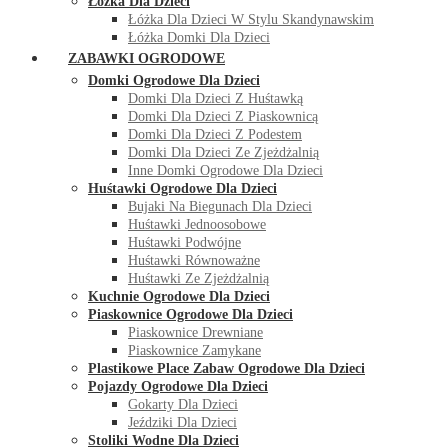
Łóżka Dla Dzieci
Łóżka Dla Dzieci W Stylu Skandynawskim
Łóżka Domki Dla Dzieci
ZABAWKI OGRODOWE
Domki Ogrodowe Dla Dzieci
Domki Dla Dzieci Z Huśtawką
Domki Dla Dzieci Z Piaskownicą
Domki Dla Dzieci Z Podestem
Domki Dla Dzieci Ze Zjeżdżalnią
Inne Domki Ogrodowe Dla Dzieci
Huśtawki Ogrodowe Dla Dzieci
Bujaki Na Biegunach Dla Dzieci
Huśtawki Jednoosobowe
Huśtawki Podwójne
Huśtawki Równoważne
Huśtawki Ze Zjeżdżalnią
Kuchnie Ogrodowe Dla Dzieci
Piaskownice Ogrodowe Dla Dzieci
Piaskownice Drewniane
Piaskownice Zamykane
Plastikowe Place Zabaw Ogrodowe Dla Dzieci
Pojazdy Ogrodowe Dla Dzieci
Gokarty Dla Dzieci
Jeździki Dla Dzieci
Stoliki Wodne Dla Dzieci