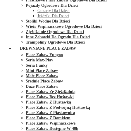
Plastikowe Place Zabaw Ogrodowe Dla Dzieci
Pojazdy Ogrodowe Dla Dzieci
Gokarty Dla Dzieci
Jeździki Dla Dzieci
Stoliki Wodne Dla Dzieci
Wieże Wspinaczkowe Ogrodowe Dla Dzieci
Zjeżdżalnie Ogrodowe Dla Dzieci
Inne Zabawki Do Ogrodu Dla Dzieci
Trampoliny Ogrodowe Dla Dzieci
DREWNIANE PLACE ZABAW
Place Zabaw Fungoo
Seria Max-Play
Seria Funky
Mini Place Zabaw
Małe Place Zabaw
Średnie Place Zabaw
Duże Place Zabaw
Place Zabaw Ze Zjeżdżalnią
Place Zabaw Bez Huśtawki
Place Zabaw Z Huśtawką
Place Zabaw Z Podwójną Huśtawką
Place Zabaw Z Piaskownicą
Place Zabaw Z Domkiem
Place Zabaw Wspinaczkowe
Place Zabaw Dostępne W 48h