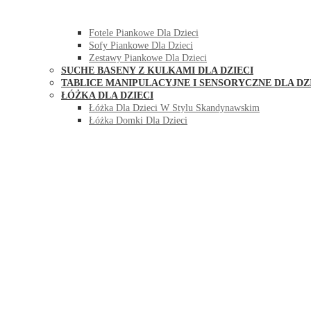
HUŚTAWKI DO POKOJU DLA DZIECI
MEBLE PIANKOWE DLA DZIECI
Fotele Piankowe Dla Dzieci
Sofy Piankowe Dla Dzieci
Zestawy Piankowe Dla Dzieci
SUCHE BASENY Z KULKAMI DLA DZIECI
TABLICE MANIPULACYJNE I SENSORYCZNE DLA DZ
ŁÓŻKA DLA DZIECI
Łóżka Dla Dzieci W Stylu Skandynawskim
Łóżka Domki Dla Dzieci