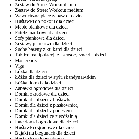
Zestaw do Street Workout mini
Zestaw do Street Workout medium
Wewnętrzne place zabaw dla dzieci
Huśtawki do pokoju dla dzieci
Meble piankowe dla dzieci
Fotele piankowe dla dzieci
Sofy piankowe dla dzieci
Zestawy piankowe dla dzieci
Suche baseny z kulkami dla dzieci
Tablice manipulacyjne i sensoryczne dla dzieci
Masterkidz
Viga
Łóżka dla dzieci
Łóżka dla dzieci w stylu skandynawskim
Łóżka domki dla dzieci
Zabawki ogrodowe dla dzieci
Domki ogrodowe dla dzieci
Domki dla dzieci z huśtawką
Domki dla dzieci z piaskownicą
Domki dla dzieci z podestem
Domki dla dzieci ze zjeżdżalnią
Inne domki ogrodowe dla dzieci
Huśtawki ogrodowe dla dzieci
Bujaki na biegunach dla dzieci
Huśtawki jednoosobowe