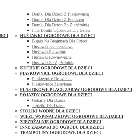
DOMKI OGRODOWE DLA DZIECI
Domki Dla Dzieci Z Huśtawką
Domki Dla Dzieci Z Piaskownicą
Domki Dla Dzieci Z Podestem
Domki Dla Dzieci Ze Zjeżdżalnią
Inne Domki Ogrodowe Dla Dzieci
IECI
HUŚTAWKI OGRODOWE DLA DZIECI
Bujaki Na Biegunach Dla Dzieci
Huśtawki Jednoosobowe
Huśtawki Podwójne
Huśtawki Równoważne
Huśtawki Ze Zjeżdżalnią
KUCHNIE OGRODOWE DLA DZIECI
PIASKOWNICE OGRODOWE DLA DZIECI
Piaskownice Drewniane
Piaskownice Zamykane
PLASTIKOWE PLACE ZABAW OGRODOWE DLA DZIECI
POJAZDY OGRODOWE DLA DZIECI
Gokarty Dla Dzieci
Jeździki Dla Dzieci
STOLIKI WODNE DLA DZIECI
WIEŻE WSPINACZKOWE OGRODOWE DLA DZIECI
ZJEŻDŻALNIE OGRODOWE DLA DZIECI
INNE ZABAWKI DO OGRODU DLA DZIECI
TRAMPOLINY OGRODOWE DLA DZIECI