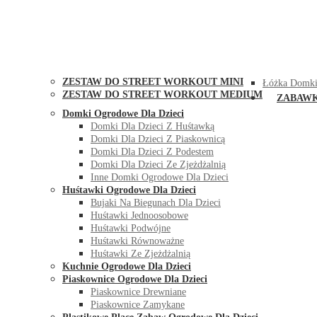
STREET WORKOUT
KONTAK
ZESTAW DO STREET WORKOUT MINI
Łóżka Domki
ZESTAW DO STREET WORKOUT MEDIUM
ZABAW
Domki Ogrodowe Dla Dzieci
Domki Dla Dzieci Z Huśtawką
Domki Dla Dzieci Z Piaskownicą
Domki Dla Dzieci Z Podestem
Domki Dla Dzieci Ze Zjeżdżalnią
Inne Domki Ogrodowe Dla Dzieci
Huśtawki Ogrodowe Dla Dzieci
Bujaki Na Biegunach Dla Dzieci
Huśtawki Jednoosobowe
Huśtawki Podwójne
Huśtawki Równoważne
Huśtawki Ze Zjeżdżalnią
Kuchnie Ogrodowe Dla Dzieci
Piaskownice Ogrodowe Dla Dzieci
Piaskownice Drewniane
Piaskownice Zamykane