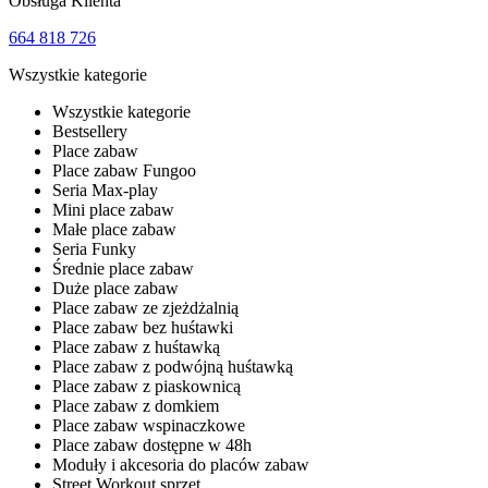
Obsługa Klienta
664 818 726
Wszystkie kategorie
Wszystkie kategorie
Bestsellery
Place zabaw
Place zabaw Fungoo
Seria Max-play
Mini place zabaw
Małe place zabaw
Seria Funky
Średnie place zabaw
Duże place zabaw
Place zabaw ze zjeżdżalnią
Place zabaw bez huśtawki
Place zabaw z huśtawką
Place zabaw z podwójną huśtawką
Place zabaw z piaskownicą
Place zabaw z domkiem
Place zabaw wspinaczkowe
Place zabaw dostępne w 48h
Moduły i akcesoria do placów zabaw
Street Workout sprzęt