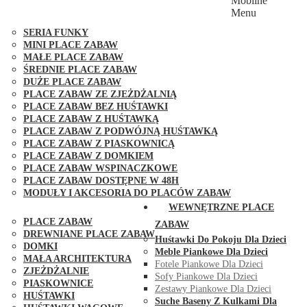
Mobilne
PLACE ZABAW FUNGOO
Menu
SERIA MAX-PLAY
SERIA FUNKY
MINI PLACE ZABAW
MAŁE PLACE ZABAW
ŚREDNIE PLACE ZABAW
DUŻE PLACE ZABAW
PLACE ZABAW ZE ZJEŻDŻALNIĄ
PLACE ZABAW BEZ HUŚTAWKI
PLACE ZABAW Z HUŚTAWKĄ
PLACE ZABAW Z PODWÓJNĄ HUŚTAWKĄ
PLACE ZABAW Z PIASKOWNICĄ
PLACE ZABAW Z DOMKIEM
PLACE ZABAW WSPINACZKOWE
PLACE ZABAW DOSTĘPNE W 48H
MODUŁY I AKCESORIA DO PLACÓW ZABAW
PUBLICZNE
WEWNĘTRZNE PLACE
PLACE ZABAW
ZABAW
DREWNIANE PLACE ZABAW
Huśtawki Do Pokoju Dla Dzieci
DOMKI
Meble Piankowe Dla Dzieci
MAŁA ARCHITEKTURA
Fotele Piankowe Dla Dzieci
ZJEŻDŻALNIE
Sofy Piankowe Dla Dzieci
PIASKOWNICE
Zestawy Piankowe Dla Dzieci
HUŚTAWKI
Suche Baseny Z Kulkami Dla