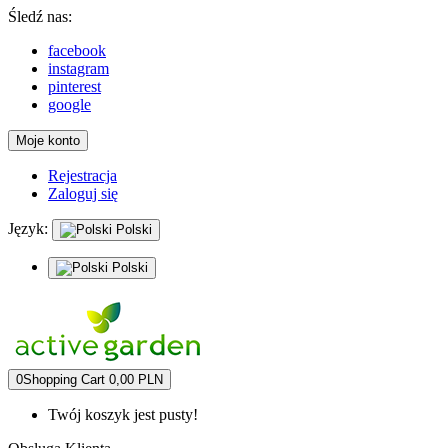
Śledź nas:
facebook
instagram
pinterest
google
Moje konto
Rejestracja
Zaloguj się
Język:
Polski
Polski
0
Shopping Cart
0,00 PLN
Twój koszyk jest pusty!