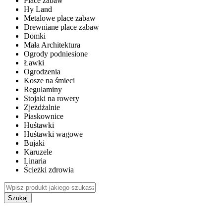
Place zabaw
Hy Land
Metalowe place zabaw
Drewniane place zabaw
Domki
Mała Architektura
Ogrody podniesione
Ławki
Ogrodzenia
Kosze na śmieci
Regulaminy
Stojaki na rowery
Zjeżdżalnie
Piaskownice
Huśtawki
Huśtawki wagowe
Bujaki
Karuzele
Linaria
Ścieżki zdrowia
Szukaj
WEWNĘTRZNE PLACE ZABAW