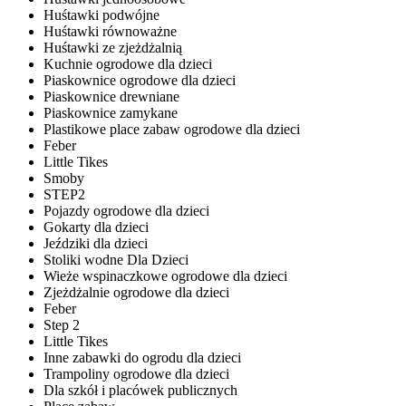
Huśtawki podwójne
Huśtawki równoważne
Huśtawki ze zjeżdżalnią
Kuchnie ogrodowe dla dzieci
Piaskownice ogrodowe dla dzieci
Piaskownice drewniane
Piaskownice zamykane
Plastikowe place zabaw ogrodowe dla dzieci
Feber
Little Tikes
Smoby
STEP2
Pojazdy ogrodowe dla dzieci
Gokarty dla dzieci
Jeździki dla dzieci
Stoliki wodne Dla Dzieci
Wieże wspinaczkowe ogrodowe dla dzieci
Zjeżdżalnie ogrodowe dla dzieci
Feber
Step 2
Little Tikes
Inne zabawki do ogrodu dla dzieci
Trampoliny ogrodowe dla dzieci
Dla szkół i placówek publicznych