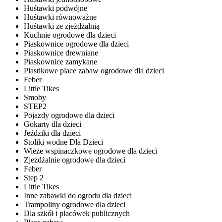
Huśtawki podwójne
Huśtawki równoważne
Huśtawki ze zjeżdżalnią
Kuchnie ogrodowe dla dzieci
Piaskownice ogrodowe dla dzieci
Piaskownice drewniane
Piaskownice zamykane
Plastikowe place zabaw ogrodowe dla dzieci
Feber
Little Tikes
Smoby
STEP2
Pojazdy ogrodowe dla dzieci
Gokarty dla dzieci
Jeździki dla dzieci
Stoliki wodne Dla Dzieci
Wieże wspinaczkowe ogrodowe dla dzieci
Zjeżdżalnie ogrodowe dla dzieci
Feber
Step 2
Little Tikes
Inne zabawki do ogrodu dla dzieci
Trampoliny ogrodowe dla dzieci
Dla szkół i placówek publicznych