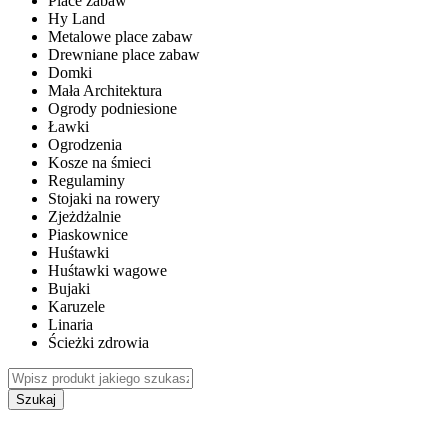
Place zabaw
Hy Land
Metalowe place zabaw
Drewniane place zabaw
Domki
Mała Architektura
Ogrody podniesione
Ławki
Ogrodzenia
Kosze na śmieci
Regulaminy
Stojaki na rowery
Zjeżdżalnie
Piaskownice
Huśtawki
Huśtawki wagowe
Bujaki
Karuzele
Linaria
Ścieżki zdrowia
Szukaj
WEWNĘTRZNE PLACE ZABAW