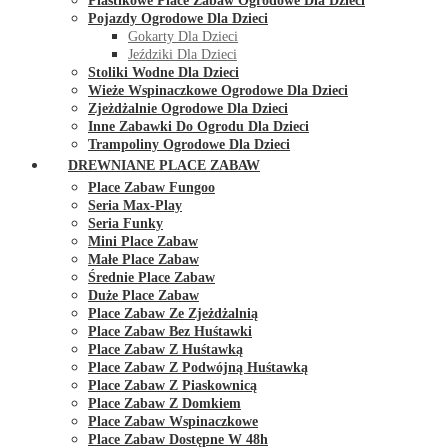
Plastikowe Place Zabaw Ogrodowe Dla Dzieci
Pojazdy Ogrodowe Dla Dzieci
Gokarty Dla Dzieci
Jeździki Dla Dzieci
Stoliki Wodne Dla Dzieci
Wieże Wspinaczkowe Ogrodowe Dla Dzieci
Zjeżdżalnie Ogrodowe Dla Dzieci
Inne Zabawki Do Ogrodu Dla Dzieci
Trampoliny Ogrodowe Dla Dzieci
DREWNIANE PLACE ZABAW
Place Zabaw Fungoo
Seria Max-Play
Seria Funky
Mini Place Zabaw
Małe Place Zabaw
Średnie Place Zabaw
Duże Place Zabaw
Place Zabaw Ze Zjeżdżalnią
Place Zabaw Bez Huśtawki
Place Zabaw Z Huśtawką
Place Zabaw Z Podwójną Huśtawką
Place Zabaw Z Piaskownicą
Place Zabaw Z Domkiem
Place Zabaw Wspinaczkowe
Place Zabaw Dostępne W 48h