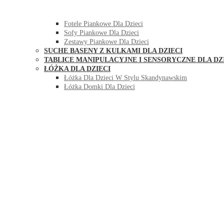
HUŚTAWKI DO POKOJU DLA DZIECI
MEBLE PIANKOWE DLA DZIECI
Fotele Piankowe Dla Dzieci
Sofy Piankowe Dla Dzieci
Zestawy Piankowe Dla Dzieci
SUCHE BASENY Z KULKAMI DLA DZIECI
TABLICE MANIPULACYJNE I SENSORYCZNE DLA DZ
ŁÓŻKA DLA DZIECI
Łóżka Dla Dzieci W Stylu Skandynawskim
Łóżka Domki Dla Dzieci