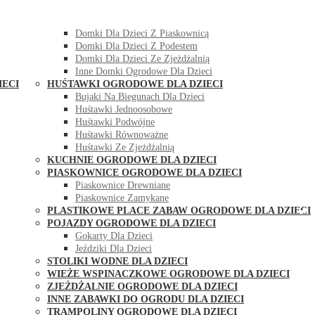
DOMKI OGRODOWE DLA DZIECI
Domki Dla Dzieci Z Huśtawką
Domki Dla Dzieci Z Piaskownicą
Domki Dla Dzieci Z Podestem
Domki Dla Dzieci Ze Zjeżdżalnią
Inne Domki Ogrodowe Dla Dzieci
IECI
HUŚTAWKI OGRODOWE DLA DZIECI
Bujaki Na Biegunach Dla Dzieci
Huśtawki Jednoosobowe
Huśtawki Podwójne
Huśtawki Równoważne
Huśtawki Ze Zjeżdżalnią
KUCHNIE OGRODOWE DLA DZIECI
PIASKOWNICE OGRODOWE DLA DZIECI
Piaskownice Drewniane
Piaskownice Zamykane
PLASTIKOWE PLACE ZABAW OGRODOWE DLA DZIECI
POJAZDY OGRODOWE DLA DZIECI
Gokarty Dla Dzieci
Jeździki Dla Dzieci
STOLIKI WODNE DLA DZIECI
WIEŻE WSPINACZKOWE OGRODOWE DLA DZIECI
ZJEŻDŻALNIE OGRODOWE DLA DZIECI
INNE ZABAWKI DO OGRODU DLA DZIECI
TRAMPOLINY OGRODOWE DLA DZIECI