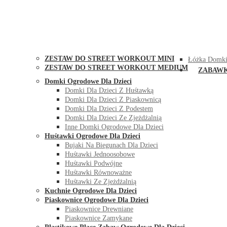
STREET WORKOUT
KONTAK
ZESTAW DO STREET WORKOUT MINI
Łóżka Domki
ZESTAW DO STREET WORKOUT MEDIUM
ZABAW
Domki Ogrodowe Dla Dzieci
Domki Dla Dzieci Z Huśtawką
Domki Dla Dzieci Z Piaskownicą
Domki Dla Dzieci Z Podestem
Domki Dla Dzieci Ze Zjeżdżalnią
Inne Domki Ogrodowe Dla Dzieci
Huśtawki Ogrodowe Dla Dzieci
Bujaki Na Biegunach Dla Dzieci
Huśtawki Jednoosobowe
Huśtawki Podwójne
Huśtawki Równoważne
Huśtawki Ze Zjeżdżalnią
Kuchnie Ogrodowe Dla Dzieci
Piaskownice Ogrodowe Dla Dzieci
Piaskownice Drewniane
Piaskownice Zamykane