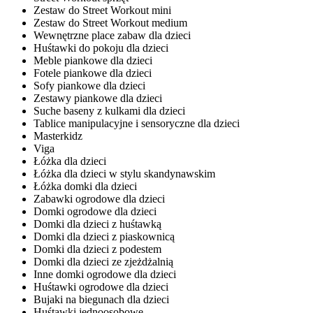
Zestaw do Street Workout mini
Zestaw do Street Workout medium
Wewnętrzne place zabaw dla dzieci
Huśtawki do pokoju dla dzieci
Meble piankowe dla dzieci
Fotele piankowe dla dzieci
Sofy piankowe dla dzieci
Zestawy piankowe dla dzieci
Suche baseny z kulkami dla dzieci
Tablice manipulacyjne i sensoryczne dla dzieci
Masterkidz
Viga
Łóżka dla dzieci
Łóżka dla dzieci w stylu skandynawskim
Łóżka domki dla dzieci
Zabawki ogrodowe dla dzieci
Domki ogrodowe dla dzieci
Domki dla dzieci z huśtawką
Domki dla dzieci z piaskownicą
Domki dla dzieci z podestem
Domki dla dzieci ze zjeżdżalnią
Inne domki ogrodowe dla dzieci
Huśtawki ogrodowe dla dzieci
Bujaki na biegunach dla dzieci
Huśtawki jednoosobowe