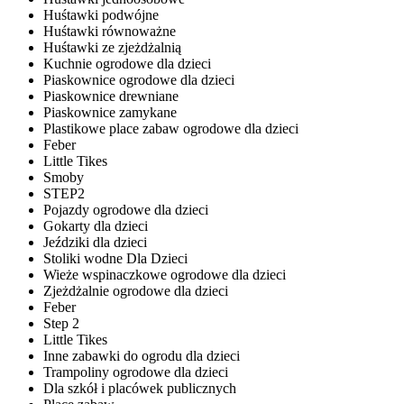
Huśtawki podwójne
Huśtawki równoważne
Huśtawki ze zjeżdżalnią
Kuchnie ogrodowe dla dzieci
Piaskownice ogrodowe dla dzieci
Piaskownice drewniane
Piaskownice zamykane
Plastikowe place zabaw ogrodowe dla dzieci
Feber
Little Tikes
Smoby
STEP2
Pojazdy ogrodowe dla dzieci
Gokarty dla dzieci
Jeździki dla dzieci
Stoliki wodne Dla Dzieci
Wieże wspinaczkowe ogrodowe dla dzieci
Zjeżdżalnie ogrodowe dla dzieci
Feber
Step 2
Little Tikes
Inne zabawki do ogrodu dla dzieci
Trampoliny ogrodowe dla dzieci
Dla szkół i placówek publicznych