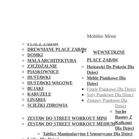
PLACE ZABAW Z PODWÓJNĄ HUŚTAWKĄ
PLACE ZABAW Z PIASKOWNICĄ
PLACE ZABAW Z DOMKIEM
PLACE ZABAW WSPINACZKOWE
PLACE ZABAW DOSTĘPNE W 48H
MODUŁY I AKCESORIA DO PLACÓW ZABAW
Mobilne Menu
PUBLICZNE
PLACE ZABAW
DREWNIANE PLACE ZABAW
WEWNĘTRZNE
DOMKI
PLACE ZABAW
MAŁA ARCHITEKTURA
ZJEŻDŻALNIE
Huśtawki Do Pokoju Dla
PIASKOWNICE
Dzieci
HUŚTAWKI
Meble Piankowe Dla
HUŚTAWKI WAGOWE
Dzieci
BUJAKI
Fotele Piankowe Dla Dzieci
KARUZELE
Sofy Piankowe Dla Dzieci
LINARIA
Zestawy Piankowe Dla
ŚCIEŻKI ZDROWIA
Dzieci
STREET WORKOUT
Suche
Baseny Z
ZESTAW DO STREET WORKOUT MINI
Kulkami
ZESTAW DO STREET WORKOUT MEDIUM
Dla Dzieci
KONTAKT
Tablice Manipulacyjne I Sensoryczne Dla Dzieci