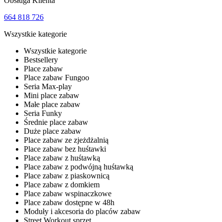
Obsługa Klienta
664 818 726
Wszystkie kategorie
Wszystkie kategorie
Bestsellery
Place zabaw
Place zabaw Fungoo
Seria Max-play
Mini place zabaw
Małe place zabaw
Seria Funky
Średnie place zabaw
Duże place zabaw
Place zabaw ze zjeżdżalnią
Place zabaw bez huśtawki
Place zabaw z huśtawką
Place zabaw z podwójną huśtawką
Place zabaw z piaskownicą
Place zabaw z domkiem
Place zabaw wspinaczkowe
Place zabaw dostępne w 48h
Moduły i akcesoria do placów zabaw
Street Workout sprzęt