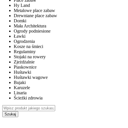
Place zabaw
Hy Land
Metalowe place zabaw
Drewniane place zabaw
Domki
Mała Architektura
Ogrody podniesione
Ławki
Ogrodzenia
Kosze na śmieci
Regulaminy
Stojaki na rowery
Zjeżdżalnie
Piaskownice
Huśtawki
Huśtawki wagowe
Bujaki
Karuzele
Linaria
Ścieżki zdrowia
Szukaj
WEWNĘTRZNE PLACE ZABAW