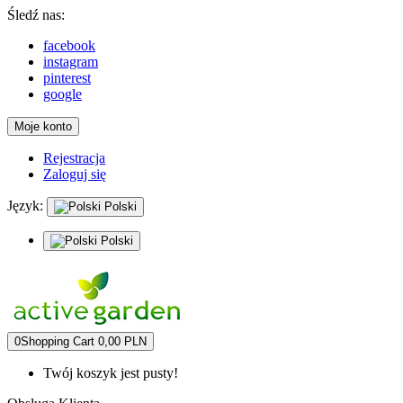
Śledź nas:
facebook
instagram
pinterest
google
Moje konto
Rejestracja
Zaloguj się
Język:
Polski
Polski
0
Shopping Cart
0,00 PLN
Twój koszyk jest pusty!