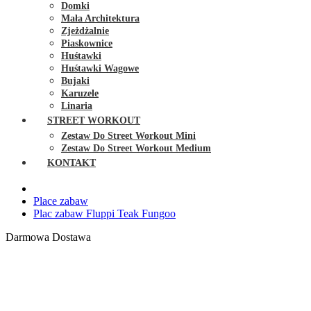
Domki
Mała Architektura
Zjeżdżalnie
Piaskownice
Huśtawki
Huśtawki Wagowe
Bujaki
Karuzele
Linaria
STREET WORKOUT
Zestaw Do Street Workout Mini
Zestaw Do Street Workout Medium
KONTAKT
Place zabaw
Plac zabaw Fluppi Teak Fungoo
Darmowa Dostawa