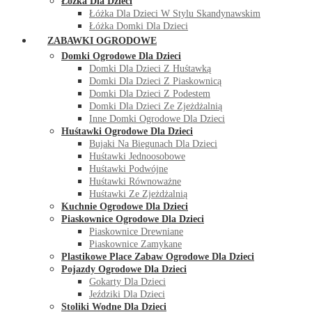
Łóżka Dla Dzieci
Łóżka Dla Dzieci W Stylu Skandynawskim
Łóżka Domki Dla Dzieci
ZABAWKI OGRODOWE
Domki Ogrodowe Dla Dzieci
Domki Dla Dzieci Z Huśtawką
Domki Dla Dzieci Z Piaskownicą
Domki Dla Dzieci Z Podestem
Domki Dla Dzieci Ze Zjeżdżalnią
Inne Domki Ogrodowe Dla Dzieci
Huśtawki Ogrodowe Dla Dzieci
Bujaki Na Biegunach Dla Dzieci
Huśtawki Jednoosobowe
Huśtawki Podwójne
Huśtawki Równoważne
Huśtawki Ze Zjeżdżalnią
Kuchnie Ogrodowe Dla Dzieci
Piaskownice Ogrodowe Dla Dzieci
Piaskownice Drewniane
Piaskownice Zamykane
Plastikowe Place Zabaw Ogrodowe Dla Dzieci
Pojazdy Ogrodowe Dla Dzieci
Gokarty Dla Dzieci
Jeździki Dla Dzieci
Stoliki Wodne Dla Dzieci