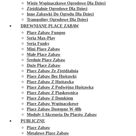
Wieże Wspinaczkowe Ogrodowe Dla Dzieci
Zjeżdżalnie Ogrodowe Dla Dzieci
Inne Zabawki Do Ogrodu Dla Dzieci
Trampoliny Ogrodowe Dla Dzieci
DREWNIANE PLACE ZABAW
Place Zabaw Fungoo
Seria Max-Play
Seria Funky
Mini Place Zabaw
Małe Place Zabaw
Średnie Place Zabaw
Duże Place Zabaw
Place Zabaw Ze Zjeżdżalnią
Place Zabaw Bez Huśtawki
Place Zabaw Z Huśtawką
Place Zabaw Z Podwójną Huśtawką
Place Zabaw Z Piaskownicą
Place Zabaw Z Domkiem
Place Zabaw Wspinaczkowe
Place Zabaw Dostępne W 48h
Moduły I Akcesoria Do Placów Zabaw
PUBLICZNE
Place Zabaw
Metalowe Place Zabaw