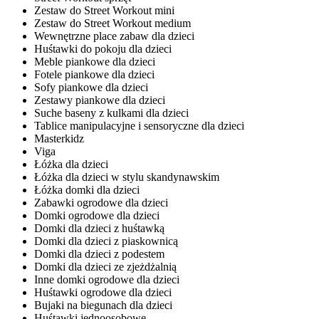
Zestaw do Street Workout mini
Zestaw do Street Workout medium
Wewnętrzne place zabaw dla dzieci
Huśtawki do pokoju dla dzieci
Meble piankowe dla dzieci
Fotele piankowe dla dzieci
Sofy piankowe dla dzieci
Zestawy piankowe dla dzieci
Suche baseny z kulkami dla dzieci
Tablice manipulacyjne i sensoryczne dla dzieci
Masterkidz
Viga
Łóżka dla dzieci
Łóżka dla dzieci w stylu skandynawskim
Łóżka domki dla dzieci
Zabawki ogrodowe dla dzieci
Domki ogrodowe dla dzieci
Domki dla dzieci z huśtawką
Domki dla dzieci z piaskownicą
Domki dla dzieci z podestem
Domki dla dzieci ze zjeżdżalnią
Inne domki ogrodowe dla dzieci
Huśtawki ogrodowe dla dzieci
Bujaki na biegunach dla dzieci
Huśtawki jednoosobowe