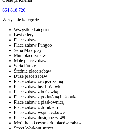
Obsługa Klienta
664 818 726
Wszystkie kategorie
Wszystkie kategorie
Bestsellery
Place zabaw
Place zabaw Fungoo
Seria Max-play
Mini place zabaw
Małe place zabaw
Seria Funky
Średnie place zabaw
Duże place zabaw
Place zabaw ze zjeżdżalnią
Place zabaw bez huśtawki
Place zabaw z huśtawką
Place zabaw z podwójną huśtawką
Place zabaw z piaskownicą
Place zabaw z domkiem
Place zabaw wspinaczkowe
Place zabaw dostępne w 48h
Moduły i akcesoria do placów zabaw
Street Workout sprzęt