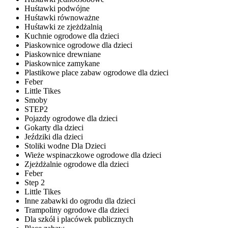
Huśtawki podwójne
Huśtawki równoważne
Huśtawki ze zjeżdżalnią
Kuchnie ogrodowe dla dzieci
Piaskownice ogrodowe dla dzieci
Piaskownice drewniane
Piaskownice zamykane
Plastikowe place zabaw ogrodowe dla dzieci
Feber
Little Tikes
Smoby
STEP2
Pojazdy ogrodowe dla dzieci
Gokarty dla dzieci
Jeździki dla dzieci
Stoliki wodne Dla Dzieci
Wieże wspinaczkowe ogrodowe dla dzieci
Zjeżdżalnie ogrodowe dla dzieci
Feber
Step 2
Little Tikes
Inne zabawki do ogrodu dla dzieci
Trampoliny ogrodowe dla dzieci
Dla szkół i placówek publicznych