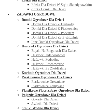
Łóżka Dla Dzieci
Łóżka Dla Dzieci W Stylu Skandynawskim
Łóżka Domki Dla Dzieci
ZABAWKI OGRODOWE
Domki Ogrodowe Dla Dzieci
Domki Dla Dzieci Z Huśtawką
Domki Dla Dzieci Z Piaskownicą
Domki Dla Dzieci Z Podestem
Domki Dla Dzieci Ze Zjeżdżalnią
Inne Domki Ogrodowe Dla Dzieci
Huśtawki Ogrodowe Dla Dzieci
Bujaki Na Biegunach Dla Dzieci
Huśtawki Jednoosobowe
Huśtawki Podwójne
Huśtawki Równoważne
Huśtawki Ze Zjeżdżalnią
Kuchnie Ogrodowe Dla Dzieci
Piaskownice Ogrodowe Dla Dzieci
Piaskownice Drewniane
Piaskownice Zamykane
Plastikowe Place Zabaw Ogrodowe Dla Dzieci
Pojazdy Ogrodowe Dla Dzieci
Gokarty Dla Dzieci
Jeździki Dla Dzieci
Stoliki Wodne Dla Dzieci