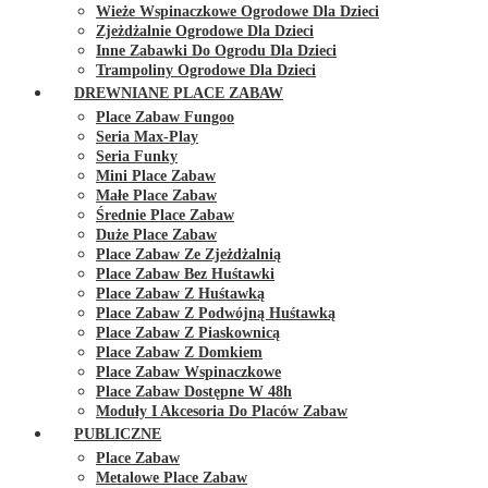
Wieże Wspinaczkowe Ogrodowe Dla Dzieci
Zjeżdżalnie Ogrodowe Dla Dzieci
Inne Zabawki Do Ogrodu Dla Dzieci
Trampoliny Ogrodowe Dla Dzieci
DREWNIANE PLACE ZABAW
Place Zabaw Fungoo
Seria Max-Play
Seria Funky
Mini Place Zabaw
Małe Place Zabaw
Średnie Place Zabaw
Duże Place Zabaw
Place Zabaw Ze Zjeżdżalnią
Place Zabaw Bez Huśtawki
Place Zabaw Z Huśtawką
Place Zabaw Z Podwójną Huśtawką
Place Zabaw Z Piaskownicą
Place Zabaw Z Domkiem
Place Zabaw Wspinaczkowe
Place Zabaw Dostępne W 48h
Moduły I Akcesoria Do Placów Zabaw
PUBLICZNE
Place Zabaw
Metalowe Place Zabaw