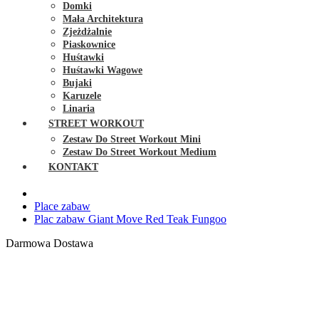
Domki
Mała Architektura
Zjeżdżalnie
Piaskownice
Huśtawki
Huśtawki Wagowe
Bujaki
Karuzele
Linaria
STREET WORKOUT
Zestaw Do Street Workout Mini
Zestaw Do Street Workout Medium
KONTAKT
Place zabaw
Plac zabaw Giant Move Red Teak Fungoo
Darmowa Dostawa