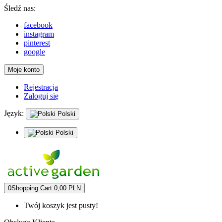
Śledź nas:
facebook
instagram
pinterest
google
Moje konto
Rejestracja
Zaloguj się
Język:
Polski
Polski
0
Shopping Cart
0,00 PLN
Twój koszyk jest pusty!