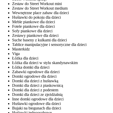
Zestaw do Street Workout mini
Zestaw do Street Workout medium
Wewnętrzne place zabaw dla dzieci
Huśtawki do pokoju dla dzieci
Meble piankowe dla dzieci
Fotele piankowe dla dzieci
Sofy piankowe dla dzieci
Zestawy piankowe dla dzieci
Suche baseny z kulkami dla dzieci
Tablice manipulacyjne i sensoryczne dla dzieci
Masterkidz
Viga
Łóżka dla dzieci
Łóżka dla dzieci w stylu skandynawskim
Łóżka domki dla dzieci
Zabawki ogrodowe dla dzieci
Domki ogrodowe dla dzieci
Domki dla dzieci z huśtawką
Domki dla dzieci z piaskownicą
Domki dla dzieci z podestem
Domki dla dzieci ze zjeżdżalnią
Inne domki ogrodowe dla dzieci
Huśtawki ogrodowe dla dzieci
Bujaki na biegunach dla dzieci
Huśtawki jednoosobowe