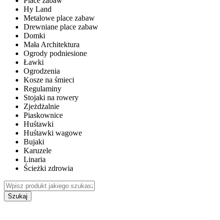
Place zabaw
Hy Land
Metalowe place zabaw
Drewniane place zabaw
Domki
Mała Architektura
Ogrody podniesione
Ławki
Ogrodzenia
Kosze na śmieci
Regulaminy
Stojaki na rowery
Zjeżdżalnie
Piaskownice
Huśtawki
Huśtawki wagowe
Bujaki
Karuzele
Linaria
Ścieżki zdrowia
Szukaj
WEWNĘTRZNE PLACE ZABAW