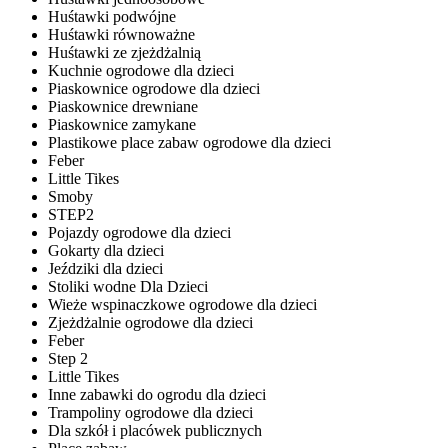
Huśtawki podwójne
Huśtawki równoważne
Huśtawki ze zjeżdżalnią
Kuchnie ogrodowe dla dzieci
Piaskownice ogrodowe dla dzieci
Piaskownice drewniane
Piaskownice zamykane
Plastikowe place zabaw ogrodowe dla dzieci
Feber
Little Tikes
Smoby
STEP2
Pojazdy ogrodowe dla dzieci
Gokarty dla dzieci
Jeździki dla dzieci
Stoliki wodne Dla Dzieci
Wieże wspinaczkowe ogrodowe dla dzieci
Zjeżdżalnie ogrodowe dla dzieci
Feber
Step 2
Little Tikes
Inne zabawki do ogrodu dla dzieci
Trampoliny ogrodowe dla dzieci
Dla szkół i placówek publicznych