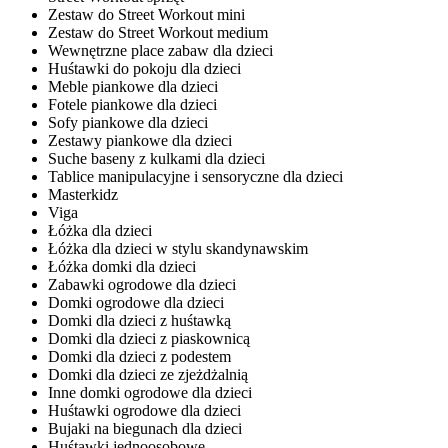
Zestaw do Street Workout mini
Zestaw do Street Workout medium
Wewnętrzne place zabaw dla dzieci
Huśtawki do pokoju dla dzieci
Meble piankowe dla dzieci
Fotele piankowe dla dzieci
Sofy piankowe dla dzieci
Zestawy piankowe dla dzieci
Suche baseny z kulkami dla dzieci
Tablice manipulacyjne i sensoryczne dla dzieci
Masterkidz
Viga
Łóżka dla dzieci
Łóżka dla dzieci w stylu skandynawskim
Łóżka domki dla dzieci
Zabawki ogrodowe dla dzieci
Domki ogrodowe dla dzieci
Domki dla dzieci z huśtawką
Domki dla dzieci z piaskownicą
Domki dla dzieci z podestem
Domki dla dzieci ze zjeżdżalnią
Inne domki ogrodowe dla dzieci
Huśtawki ogrodowe dla dzieci
Bujaki na biegunach dla dzieci
Huśtawki jednoosobowe