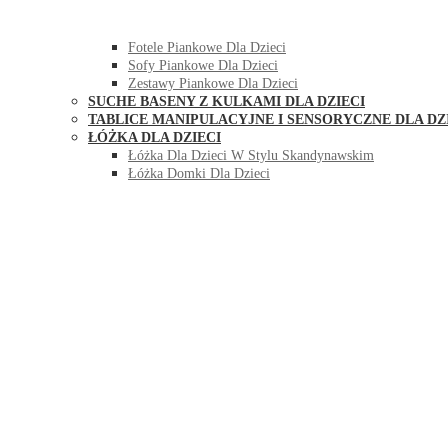
HUŚTAWKI DO POKOJU DLA DZIECI
MEBLE PIANKOWE DLA DZIECI
Fotele Piankowe Dla Dzieci
Sofy Piankowe Dla Dzieci
Zestawy Piankowe Dla Dzieci
SUCHE BASENY Z KULKAMI DLA DZIECI
TABLICE MANIPULACYJNE I SENSORYCZNE DLA DZ
ŁÓŻKA DLA DZIECI
Łóżka Dla Dzieci W Stylu Skandynawskim
Łóżka Domki Dla Dzieci