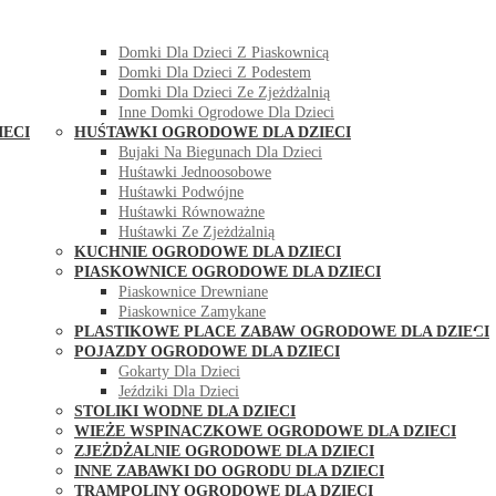
DOMKI OGRODOWE DLA DZIECI
Domki Dla Dzieci Z Huśtawką
Domki Dla Dzieci Z Piaskownicą
Domki Dla Dzieci Z Podestem
Domki Dla Dzieci Ze Zjeżdżalnią
Inne Domki Ogrodowe Dla Dzieci
IECI
HUŚTAWKI OGRODOWE DLA DZIECI
Bujaki Na Biegunach Dla Dzieci
Huśtawki Jednoosobowe
Huśtawki Podwójne
Huśtawki Równoważne
Huśtawki Ze Zjeżdżalnią
KUCHNIE OGRODOWE DLA DZIECI
PIASKOWNICE OGRODOWE DLA DZIECI
Piaskownice Drewniane
Piaskownice Zamykane
PLASTIKOWE PLACE ZABAW OGRODOWE DLA DZIECI
POJAZDY OGRODOWE DLA DZIECI
Gokarty Dla Dzieci
Jeździki Dla Dzieci
STOLIKI WODNE DLA DZIECI
WIEŻE WSPINACZKOWE OGRODOWE DLA DZIECI
ZJEŻDŻALNIE OGRODOWE DLA DZIECI
INNE ZABAWKI DO OGRODU DLA DZIECI
TRAMPOLINY OGRODOWE DLA DZIECI