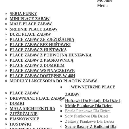
Mobilne
PLACE ZABAW FUNGOO
Menu
SERIA MAX-PLAY
SERIA FUNKY
MINI PLACE ZABAW
MAŁE PLACE ZABAW
ŚREDNIE PLACE ZABAW
DUŻE PLACE ZABAW
PLACE ZABAW ZE ZJEŻDŻALNIĄ
PLACE ZABAW BEZ HUŚTAWKI
PLACE ZABAW Z HUŚTAWKĄ
PLACE ZABAW Z PODWÓJNĄ HUŚTAWKĄ
PLACE ZABAW Z PIASKOWNICĄ
PLACE ZABAW Z DOMKIEM
PLACE ZABAW WSPINACZKOWE
PLACE ZABAW DOSTĘPNE W 48H
MODUŁY I AKCESORIA DO PLACÓW ZABAW
PUBLICZNE
WEWNĘTRZNE PLACE
PLACE ZABAW
ZABAW
DREWNIANE PLACE ZABAW
Huśtawki Do Pokoju Dla Dzieci
DOMKI
Meble Piankowe Dla Dzieci
MAŁA ARCHITEKTURA
Fotele Piankowe Dla Dzieci
ZJEŻDŻALNIE
Sofy Piankowe Dla Dzieci
PIASKOWNICE
Zestawy Piankowe Dla Dzieci
HUŚTAWKI
Suche Baseny Z Kulkami Dla