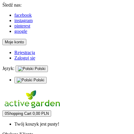
Śledź nas:
facebook
instagram
pinterest
google
Moje konto
Rejestracja
Zaloguj się
Język:
Polski
Polski
0
Shopping Cart
0,00 PLN
Twój koszyk jest pusty!