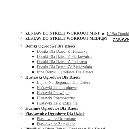
STREET WORKOUT
KONTAK
ZESTAW DO STREET WORKOUT MINI
Łóżka Domki
ZESTAW DO STREET WORKOUT MEDIUM
ZABAW
Domki Ogrodowe Dla Dzieci
Domki Dla Dzieci Z Huśtawką
Domki Dla Dzieci Z Piaskownicą
Domki Dla Dzieci Z Podestem
Domki Dla Dzieci Ze Zjeżdżalnią
Inne Domki Ogrodowe Dla Dzieci
Huśtawki Ogrodowe Dla Dzieci
Bujaki Na Biegunach Dla Dzieci
Huśtawki Jednoosobowe
Huśtawki Podwójne
Huśtawki Równoważne
Huśtawki Ze Zjeżdżalnią
Kuchnie Ogrodowe Dla Dzieci
Piaskownice Ogrodowe Dla Dzieci
Piaskownice Drewniane
Piaskownice Zamykane