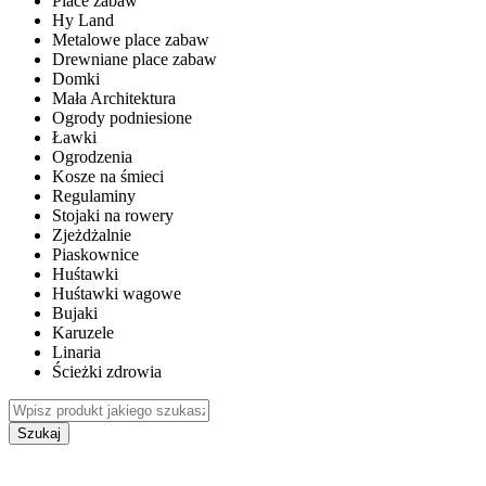
Place zabaw
Hy Land
Metalowe place zabaw
Drewniane place zabaw
Domki
Mała Architektura
Ogrody podniesione
Ławki
Ogrodzenia
Kosze na śmieci
Regulaminy
Stojaki na rowery
Zjeżdżalnie
Piaskownice
Huśtawki
Huśtawki wagowe
Bujaki
Karuzele
Linaria
Ścieżki zdrowia
Szukaj
WEWNĘTRZNE PLACE ZABAW