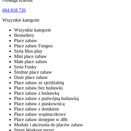
Obsługa Klienta
664 818 726
Wszystkie kategorie
Wszystkie kategorie
Bestsellery
Place zabaw
Place zabaw Fungoo
Seria Max-play
Mini place zabaw
Małe place zabaw
Seria Funky
Średnie place zabaw
Duże place zabaw
Place zabaw ze zjeżdżalnią
Place zabaw bez huśtawki
Place zabaw z huśtawką
Place zabaw z podwójną huśtawką
Place zabaw z piaskownicą
Place zabaw z domkiem
Place zabaw wspinaczkowe
Place zabaw dostępne w 48h
Moduły i akcesoria do placów zabaw
Street Workout sprzęt