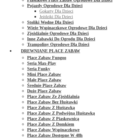
Plastikowe Place Zabaw Ogrodowe Dla Dzieci
Pojazdy Ogrodowe Dla Dzieci
Gokarty Dla Dzieci
Jeździki Dla Dzieci
Stoliki Wodne Dla Dzieci
Wieże Wspinaczkowe Ogrodowe Dla Dzieci
Zjeżdżalnie Ogrodowe Dla Dzieci
Inne Zabawki Do Ogrodu Dla Dzieci
Trampoliny Ogrodowe Dla Dzieci
DREWNIANE PLACE ZABAW
Place Zabaw Fungoo
Seria Max-Play
Seria Funky
Mini Place Zabaw
Małe Place Zabaw
Średnie Place Zabaw
Duże Place Zabaw
Place Zabaw Ze Zjeżdżalnią
Place Zabaw Bez Huśtawki
Place Zabaw Z Huśtawką
Place Zabaw Z Podwójną Huśtawką
Place Zabaw Z Piaskownicą
Place Zabaw Z Domkiem
Place Zabaw Wspinaczkowe
Place Zabaw Dostępne W 48h