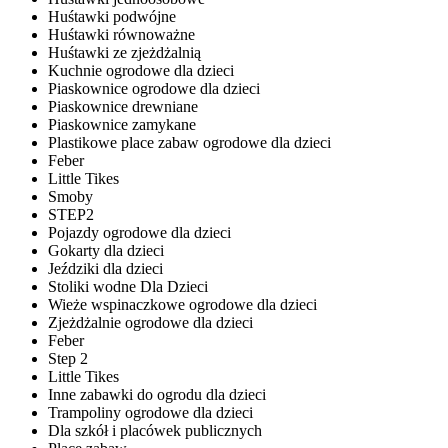
Huśtawki podwójne
Huśtawki równoważne
Huśtawki ze zjeżdżalnią
Kuchnie ogrodowe dla dzieci
Piaskownice ogrodowe dla dzieci
Piaskownice drewniane
Piaskownice zamykane
Plastikowe place zabaw ogrodowe dla dzieci
Feber
Little Tikes
Smoby
STEP2
Pojazdy ogrodowe dla dzieci
Gokarty dla dzieci
Jeździki dla dzieci
Stoliki wodne Dla Dzieci
Wieże wspinaczkowe ogrodowe dla dzieci
Zjeżdżalnie ogrodowe dla dzieci
Feber
Step 2
Little Tikes
Inne zabawki do ogrodu dla dzieci
Trampoliny ogrodowe dla dzieci
Dla szkół i placówek publicznych