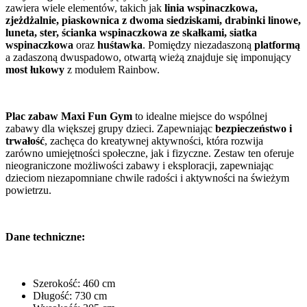
zawiera wiele elementów, takich jak
linia wspinaczkowa,
zjeżdżalnie, piaskownica z dwoma siedziskami, drabinki linowe,
luneta, ster, ścianka wspinaczkowa ze skałkami, siatka
wspinaczkowa
oraz
huśtawka
. Pomiędzy niezadaszoną
platformą
a zadaszoną dwuspadowo, otwartą wieżą znajduje się imponujący
most łukowy
z modułem Rainbow.
Plac zabaw Maxi Fun Gym
to idealne miejsce do wspólnej
zabawy dla większej grupy dzieci. Zapewniając
bezpieczeństwo i
trwałość
, zachęca do kreatywnej aktywności, która rozwija
zarówno umiejętności społeczne, jak i fizyczne. Zestaw ten oferuje
nieograniczone możliwości zabawy i eksploracji, zapewniając
dzieciom niezapomniane chwile radości i aktywności na świeżym
powietrzu.
Dane techniczne:
Szerokość: 460 cm
Długość: 730 cm