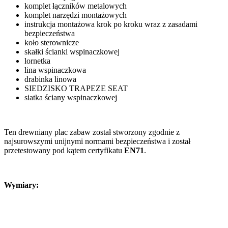
komplet łączników metalowych
komplet narzędzi montażowych
instrukcja montażowa krok po kroku wraz z zasadami
bezpieczeństwa
koło sterownicze
skałki ścianki wspinaczkowej
lornetka
lina wspinaczkowa
drabinka linowa
SIEDZISKO TRAPEZE SEAT
siatka ściany wspinaczkowej
Ten drewniany plac zabaw został stworzony zgodnie z
najsurowszymi unijnymi normami bezpieczeństwa i został
przetestowany pod kątem certyfikatu
EN71
.
Wymiary: