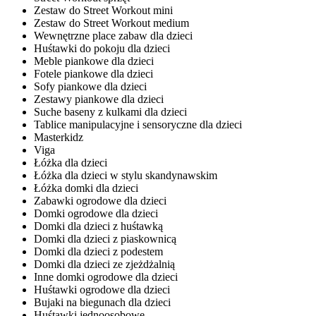
Zestaw do Street Workout mini
Zestaw do Street Workout medium
Wewnętrzne place zabaw dla dzieci
Huśtawki do pokoju dla dzieci
Meble piankowe dla dzieci
Fotele piankowe dla dzieci
Sofy piankowe dla dzieci
Zestawy piankowe dla dzieci
Suche baseny z kulkami dla dzieci
Tablice manipulacyjne i sensoryczne dla dzieci
Masterkidz
Viga
Łóżka dla dzieci
Łóżka dla dzieci w stylu skandynawskim
Łóżka domki dla dzieci
Zabawki ogrodowe dla dzieci
Domki ogrodowe dla dzieci
Domki dla dzieci z huśtawką
Domki dla dzieci z piaskownicą
Domki dla dzieci z podestem
Domki dla dzieci ze zjeżdżalnią
Inne domki ogrodowe dla dzieci
Huśtawki ogrodowe dla dzieci
Bujaki na biegunach dla dzieci
Huśtawki jednoosobowe