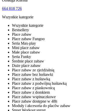
Obsługa Klienta
664 818 726
Wszystkie kategorie
Wszystkie kategorie
Bestsellery
Place zabaw
Place zabaw Fungoo
Seria Max-play
Mini place zabaw
Małe place zabaw
Seria Funky
Średnie place zabaw
Duże place zabaw
Place zabaw ze zjeżdżalnią
Place zabaw bez huśtawki
Place zabaw z huśtawką
Place zabaw z podwójną huśtawką
Place zabaw z piaskownicą
Place zabaw z domkiem
Place zabaw wspinaczkowe
Place zabaw dostępne w 48h
Moduły i akcesoria do placów zabaw
Street Workout sprzęt