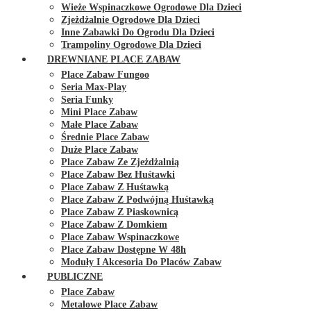
Wieże Wspinaczkowe Ogrodowe Dla Dzieci
Zjeżdżalnie Ogrodowe Dla Dzieci
Inne Zabawki Do Ogrodu Dla Dzieci
Trampoliny Ogrodowe Dla Dzieci
DREWNIANE PLACE ZABAW
Place Zabaw Fungoo
Seria Max-Play
Seria Funky
Mini Place Zabaw
Małe Place Zabaw
Średnie Place Zabaw
Duże Place Zabaw
Place Zabaw Ze Zjeżdżalnią
Place Zabaw Bez Huśtawki
Place Zabaw Z Huśtawką
Place Zabaw Z Podwójną Huśtawką
Place Zabaw Z Piaskownicą
Place Zabaw Z Domkiem
Place Zabaw Wspinaczkowe
Place Zabaw Dostępne W 48h
Moduły I Akcesoria Do Placów Zabaw
PUBLICZNE
Place Zabaw
Metalowe Place Zabaw