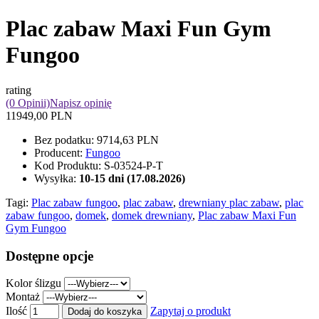
Plac zabaw Maxi Fun Gym
Fungoo
rating
(0 Opinii)
Napisz opinię
11949,00 PLN
Bez podatku:
9714,63 PLN
Producent:
Fungoo
Kod Produktu:
S-03524-P-T
Wysyłka:
10-15 dni (17.08.2026)
Tagi:
Plac zabaw fungoo
,
plac zabaw
,
drewniany plac zabaw
,
plac
zabaw fungoo
,
domek
,
domek drewniany
,
Plac zabaw Maxi Fun
Gym Fungoo
Dostępne opcje
Kolor ślizgu
Montaż
Ilość
Zapytaj o produkt
Dodaj do koszyka