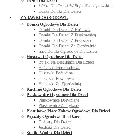
Łóżka Dla Dzieci
Łóżka Dla Dzieci W Stylu Skandynawskim
Łóżka Domki Dla Dzieci
ZABAWKI OGRODOWE
Domki Ogrodowe Dla Dzieci
Domki Dla Dzieci Z Huśtawką
Domki Dla Dzieci Z Piaskownicą
Domki Dla Dzieci Z Podestem
Domki Dla Dzieci Ze Zjeżdżalnią
Inne Domki Ogrodowe Dla Dzieci
Huśtawki Ogrodowe Dla Dzieci
Bujaki Na Biegunach Dla Dzieci
Huśtawki Jednoosobowe
Huśtawki Podwójne
Huśtawki Równoważne
Huśtawki Ze Zjeżdżalnią
Kuchnie Ogrodowe Dla Dzieci
Piaskownice Ogrodowe Dla Dzieci
Piaskownice Drewniane
Piaskownice Zamykane
Plastikowe Place Zabaw Ogrodowe Dla Dzieci
Pojazdy Ogrodowe Dla Dzieci
Gokarty Dla Dzieci
Jeździki Dla Dzieci
Stoliki Wodne Dla Dzieci