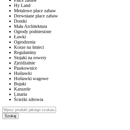
Place zabaw
Hy Land
Metalowe place zabaw
Drewniane place zabaw
Domki
Mała Architektura
Ogrody podniesione
Ławki
Ogrodzenia
Kosze na śmieci
Regulaminy
Stojaki na rowery
Zjeżdżalnie
Piaskownice
Huśtawki
Huśtawki wagowe
Bujaki
Karuzele
Linaria
Ścieżki zdrowia
Szukaj
WEWNĘTRZNE PLACE ZABAW