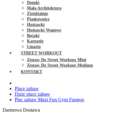
Domki
Mała Architektura
Zjeżdżalnie
Piaskownice
Huśtawki
Huśtawki Wagowe
Bujaki
Karuzele
Linaria
STREET WORKOUT
Zestaw Do Street Workout Mini
Zestaw Do Street Workout Medium
KONTAKT
Place zabaw
Duże place zabaw
Plac zabaw Maxi Fun Gym Fungoo
Darmowa Dostawa