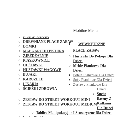
PLACE ZABAW Z PODWÓJNĄ HUŚTAWKĄ
PLACE ZABAW Z PIASKOWNICĄ
PLACE ZABAW Z DOMKIEM
PLACE ZABAW WSPINACZKOWE
PLACE ZABAW DOSTĘPNE W 48H
MODUŁY I AKCESORIA DO PLACÓW ZABAW
Mobilne Menu
PUBLICZNE
PLACE ZABAW
DREWNIANE PLACE ZABAW
WEWNĘTRZNE
DOMKI
PLACE ZABAW
MAŁA ARCHITEKTURA
ZJEŻDŻALNIE
Huśtawki Do Pokoju Dla
PIASKOWNICE
Dzieci
HUŚTAWKI
Meble Piankowe Dla
HUŚTAWKI WAGOWE
Dzieci
BUJAKI
Fotele Piankowe Dla Dzieci
KARUZELE
Sofy Piankowe Dla Dzieci
LINARIA
Zestawy Piankowe Dla
ŚCIEŻKI ZDROWIA
Dzieci
STREET WORKOUT
Suche
Baseny Z
ZESTAW DO STREET WORKOUT MINI
Kulkami
ZESTAW DO STREET WORKOUT MEDIUM
Dla Dzieci
KONTAKT
Tablice Manipulacyjne I Sensoryczne Dla Dzieci