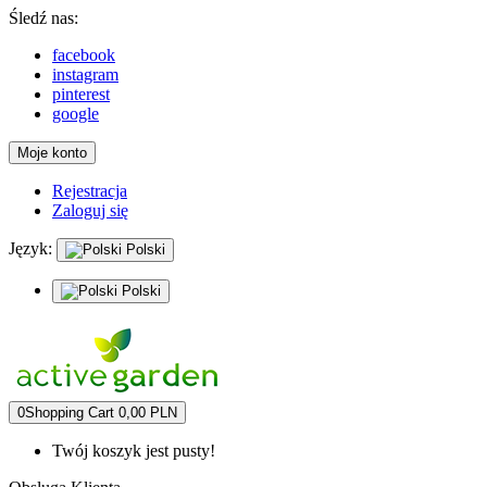
Śledź nas:
facebook
instagram
pinterest
google
Moje konto
Rejestracja
Zaloguj się
Język:
Polski
Polski
0
Shopping Cart
0,00 PLN
Twój koszyk jest pusty!