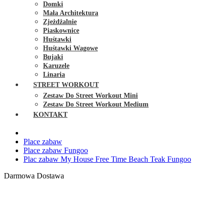
Domki
Mała Architektura
Zjeżdżalnie
Piaskownice
Huśtawki
Huśtawki Wagowe
Bujaki
Karuzele
Linaria
STREET WORKOUT
Zestaw Do Street Workout Mini
Zestaw Do Street Workout Medium
KONTAKT
Place zabaw
Place zabaw Fungoo
Plac zabaw My House Free Time Beach Teak Fungoo
Darmowa Dostawa