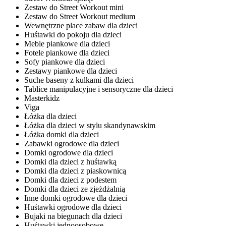
Zestaw do Street Workout mini
Zestaw do Street Workout medium
Wewnętrzne place zabaw dla dzieci
Huśtawki do pokoju dla dzieci
Meble piankowe dla dzieci
Fotele piankowe dla dzieci
Sofy piankowe dla dzieci
Zestawy piankowe dla dzieci
Suche baseny z kulkami dla dzieci
Tablice manipulacyjne i sensoryczne dla dzieci
Masterkidz
Viga
Łóżka dla dzieci
Łóżka dla dzieci w stylu skandynawskim
Łóżka domki dla dzieci
Zabawki ogrodowe dla dzieci
Domki ogrodowe dla dzieci
Domki dla dzieci z huśtawką
Domki dla dzieci z piaskownicą
Domki dla dzieci z podestem
Domki dla dzieci ze zjeżdżalnią
Inne domki ogrodowe dla dzieci
Huśtawki ogrodowe dla dzieci
Bujaki na biegunach dla dzieci
Huśtawki jednoosobowe