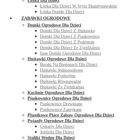
Łóżka Dla Dzieci
Łóżka Dla Dzieci W Stylu Skandynawskim
Łóżka Domki Dla Dzieci
ZABAWKI OGRODOWE
Domki Ogrodowe Dla Dzieci
Domki Dla Dzieci Z Huśtawką
Domki Dla Dzieci Z Piaskownicą
Domki Dla Dzieci Z Podestem
Domki Dla Dzieci Ze Zjeżdżalnią
Inne Domki Ogrodowe Dla Dzieci
Huśtawki Ogrodowe Dla Dzieci
Bujaki Na Biegunach Dla Dzieci
Huśtawki Jednoosobowe
Huśtawki Podwójne
Huśtawki Równoważne
Huśtawki Ze Zjeżdżalnią
Kuchnie Ogrodowe Dla Dzieci
Piaskownice Ogrodowe Dla Dzieci
Piaskownice Drewniane
Piaskownice Zamykane
Plastikowe Place Zabaw Ogrodowe Dla Dzieci
Pojazdy Ogrodowe Dla Dzieci
Gokarty Dla Dzieci
Jeździki Dla Dzieci
Stoliki Wodne Dla Dzieci