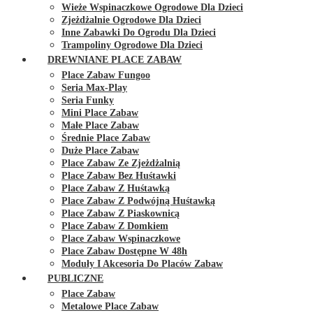
Wieże Wspinaczkowe Ogrodowe Dla Dzieci
Zjeżdżalnie Ogrodowe Dla Dzieci
Inne Zabawki Do Ogrodu Dla Dzieci
Trampoliny Ogrodowe Dla Dzieci
DREWNIANE PLACE ZABAW
Place Zabaw Fungoo
Seria Max-Play
Seria Funky
Mini Place Zabaw
Małe Place Zabaw
Średnie Place Zabaw
Duże Place Zabaw
Place Zabaw Ze Zjeżdżalnią
Place Zabaw Bez Huśtawki
Place Zabaw Z Huśtawką
Place Zabaw Z Podwójną Huśtawką
Place Zabaw Z Piaskownicą
Place Zabaw Z Domkiem
Place Zabaw Wspinaczkowe
Place Zabaw Dostępne W 48h
Moduły I Akcesoria Do Placów Zabaw
PUBLICZNE
Place Zabaw
Metalowe Place Zabaw