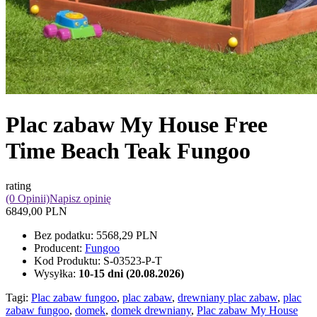
Plac zabaw My House Free
Time Beach Teak Fungoo
rating
(0 Opinii)
Napisz opinię
6849,00 PLN
Bez podatku:
5568,29 PLN
Producent:
Fungoo
Kod Produktu:
S-03523-P-T
Wysyłka:
10-15 dni (20.08.2026)
Tagi:
Plac zabaw fungoo
,
plac zabaw
,
drewniany plac zabaw
,
plac
zabaw fungoo
,
domek
,
domek drewniany
,
Plac zabaw My House