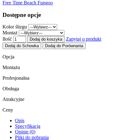
Free Time Beach Fungoo
Dostępne opcje
Kolor ślizgu
Montaż
Ilość
Zapytaj o produkt
Dodaj do koszyka
Dodaj do Schowka
Dodaj do Porównania
Opcja
Montażu
Profesjonalna
Obsługa
Atrakcyjne
Ceny
Opis
Specyfikacja
Opinie (0)
Pliki do pobrania