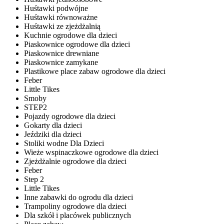
Huśtawki podwójne
Huśtawki równoważne
Huśtawki ze zjeżdżalnią
Kuchnie ogrodowe dla dzieci
Piaskownice ogrodowe dla dzieci
Piaskownice drewniane
Piaskownice zamykane
Plastikowe place zabaw ogrodowe dla dzieci
Feber
Little Tikes
Smoby
STEP2
Pojazdy ogrodowe dla dzieci
Gokarty dla dzieci
Jeździki dla dzieci
Stoliki wodne Dla Dzieci
Wieże wspinaczkowe ogrodowe dla dzieci
Zjeżdżalnie ogrodowe dla dzieci
Feber
Step 2
Little Tikes
Inne zabawki do ogrodu dla dzieci
Trampoliny ogrodowe dla dzieci
Dla szkół i placówek publicznych