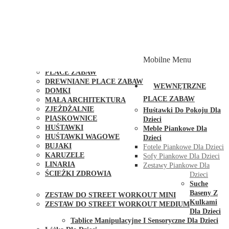
PLACE ZABAW Z PODWÓJNĄ HUŚTAWKĄ
PLACE ZABAW Z PIASKOWNICĄ
PLACE ZABAW Z DOMKIEM
PLACE ZABAW WSPINACZKOWE
PLACE ZABAW DOSTĘPNE W 48H
MODUŁY I AKCESORIA DO PLACÓW ZABAW
Mobilne Menu
PUBLICZNE
PLACE ZABAW
DREWNIANE PLACE ZABAW
WEWNĘTRZNE
DOMKI
PLACE ZABAW
MAŁA ARCHITEKTURA
ZJEŻDŻALNIE
Huśtawki Do Pokoju Dla
PIASKOWNICE
Dzieci
HUŚTAWKI
Meble Piankowe Dla
HUŚTAWKI WAGOWE
Dzieci
BUJAKI
Fotele Piankowe Dla Dzieci
KARUZELE
Sofy Piankowe Dla Dzieci
LINARIA
Zestawy Piankowe Dla
ŚCIEŻKI ZDROWIA
Dzieci
STREET WORKOUT
Suche
Baseny Z
ZESTAW DO STREET WORKOUT MINI
Kulkami
ZESTAW DO STREET WORKOUT MEDIUM
Dla Dzieci
KONTAKT
Tablice Manipulacyjne I Sensoryczne Dla Dzieci