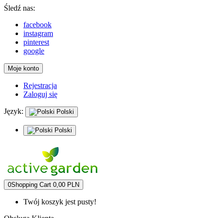
Śledź nas:
facebook
instagram
pinterest
google
Moje konto
Rejestracja
Zaloguj się
Język:
Polski
Polski
0
Shopping Cart
0,00 PLN
Twój koszyk jest pusty!