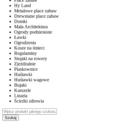
Place zabaw
Hy Land
Metalowe place zabaw
Drewniane place zabaw
Domki
Mała Architektura
Ogrody podniesione
Ławki
Ogrodzenia
Kosze na śmieci
Regulaminy
Stojaki na rowery
Zjeżdżalnie
Piaskownice
Huśtawki
Huśtawki wagowe
Bujaki
Karuzele
Linaria
Ścieżki zdrowia
Szukaj
WEWNĘTRZNE PLACE ZABAW