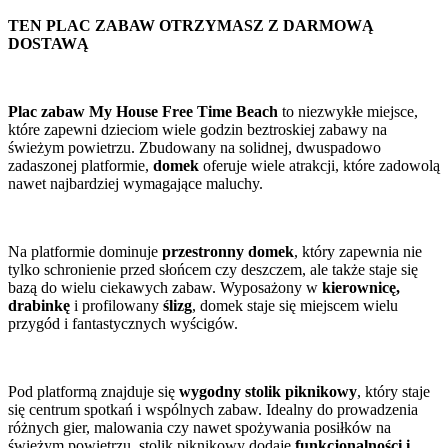
TEN PLAC ZABAW OTRZYMASZ Z DARMOWĄ
DOSTAWĄ
Plac zabaw My House Free Time Beach
to niezwykłe miejsce,
które zapewni dzieciom wiele godzin beztroskiej zabawy na
świeżym powietrzu. Zbudowany na solidnej, dwuspadowo
zadaszonej platformie,
domek
oferuje wiele atrakcji, które zadowolą
nawet najbardziej wymagające maluchy.
Na platformie dominuje
przestronny domek
, który zapewnia nie
tylko schronienie przed słońcem czy deszczem, ale także staje się
bazą do wielu ciekawych zabaw. Wyposażony w
kierownicę,
drabinkę
i profilowany
ślizg
, domek staje się miejscem wielu
przygód i fantastycznych wyścigów.
Pod platformą znajduje się
wygodny stolik piknikowy
, który staje
się centrum spotkań i wspólnych zabaw. Idealny do prowadzenia
różnych gier, malowania czy nawet spożywania posiłków na
świeżym powietrzu, stolik piknikowy dodaje
funkcjonalności i