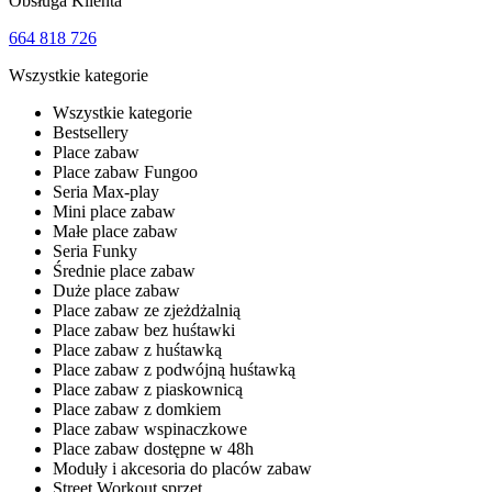
Obsługa Klienta
664 818 726
Wszystkie kategorie
Wszystkie kategorie
Bestsellery
Place zabaw
Place zabaw Fungoo
Seria Max-play
Mini place zabaw
Małe place zabaw
Seria Funky
Średnie place zabaw
Duże place zabaw
Place zabaw ze zjeżdżalnią
Place zabaw bez huśtawki
Place zabaw z huśtawką
Place zabaw z podwójną huśtawką
Place zabaw z piaskownicą
Place zabaw z domkiem
Place zabaw wspinaczkowe
Place zabaw dostępne w 48h
Moduły i akcesoria do placów zabaw
Street Workout sprzęt