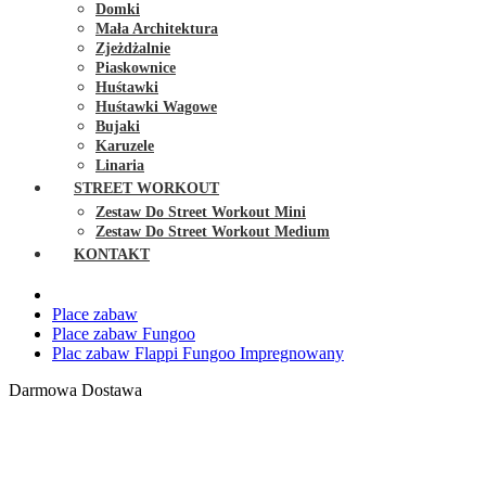
Domki
Mała Architektura
Zjeżdżalnie
Piaskownice
Huśtawki
Huśtawki Wagowe
Bujaki
Karuzele
Linaria
STREET WORKOUT
Zestaw Do Street Workout Mini
Zestaw Do Street Workout Medium
KONTAKT
Place zabaw
Place zabaw Fungoo
Plac zabaw Flappi Fungoo Impregnowany
Darmowa Dostawa