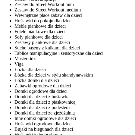
Zestaw do Street Workout mini
Zestaw do Street Workout medium
Wewnętrzne place zabaw dla dzieci
Huśtawki do pokoju dla dzieci
Meble piankowe dla dzieci
Fotele piankowe dla dzieci
Sofy piankowe dla dzieci
Zestawy piankowe dla dzieci
Suche baseny z kulkami dla dzieci
Tablice manipulacyjne i sensoryczne dla dzieci
Masterkidz
Viga
Łóżka dla dzieci
Łóżka dla dzieci w stylu skandynawskim
Łóżka domki dla dzieci
Zabawki ogrodowe dla dzieci
Domki ogrodowe dla dzieci
Domki dla dzieci z huśtawką
Domki dla dzieci z piaskownicą
Domki dla dzieci z podestem
Domki dla dzieci ze zjeżdżalnią
Inne domki ogrodowe dla dzieci
Huśtawki ogrodowe dla dzieci
Bujaki na biegunach dla dzieci
Huśtawki jednoosobowe