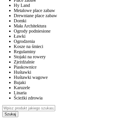
Place zabaw
Hy Land
Metalowe place zabaw
Drewniane place zabaw
Domki
Mała Architektura
Ogrody podniesione
Ławki
Ogrodzenia
Kosze na śmieci
Regulaminy
Stojaki na rowery
Zjeżdżalnie
Piaskownice
Huśtawki
Huśtawki wagowe
Bujaki
Karuzele
Linaria
Ścieżki zdrowia
Szukaj
WEWNĘTRZNE PLACE ZABAW