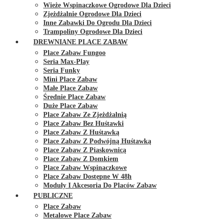
Wieże Wspinaczkowe Ogrodowe Dla Dzieci
Zjeżdżalnie Ogrodowe Dla Dzieci
Inne Zabawki Do Ogrodu Dla Dzieci
Trampoliny Ogrodowe Dla Dzieci
DREWNIANE PLACE ZABAW
Place Zabaw Fungoo
Seria Max-Play
Seria Funky
Mini Place Zabaw
Małe Place Zabaw
Średnie Place Zabaw
Duże Place Zabaw
Place Zabaw Ze Zjeżdżalnią
Place Zabaw Bez Huśtawki
Place Zabaw Z Huśtawką
Place Zabaw Z Podwójną Huśtawką
Place Zabaw Z Piaskownicą
Place Zabaw Z Domkiem
Place Zabaw Wspinaczkowe
Place Zabaw Dostępne W 48h
Moduły I Akcesoria Do Placów Zabaw
PUBLICZNE
Place Zabaw
Metalowe Place Zabaw