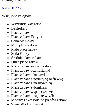
Obsługa Klienta
664 818 726
Wszystkie kategorie
Wszystkie kategorie
Bestsellery
Place zabaw
Place zabaw Fungoo
Seria Max-play
Mini place zabaw
Małe place zabaw
Seria Funky
Średnie place zabaw
Duże place zabaw
Place zabaw ze zjeżdżalnią
Place zabaw bez huśtawki
Place zabaw z huśtawką
Place zabaw z podwójną huśtawką
Place zabaw z piaskownicą
Place zabaw z domkiem
Place zabaw wspinaczkowe
Place zabaw dostępne w 48h
Moduły i akcesoria do placów zabaw
Street Workout sprzęt