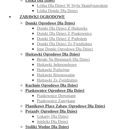
Łóżka Dla Dzieci
Łóżka Dla Dzieci W Stylu Skandynawskim
Łóżka Domki Dla Dzieci
ZABAWKI OGRODOWE
Domki Ogrodowe Dla Dzieci
Domki Dla Dzieci Z Huśtawką
Domki Dla Dzieci Z Piaskownicą
Domki Dla Dzieci Z Podestem
Domki Dla Dzieci Ze Zjeżdżalnią
Inne Domki Ogrodowe Dla Dzieci
Huśtawki Ogrodowe Dla Dzieci
Bujaki Na Biegunach Dla Dzieci
Huśtawki Jednoosobowe
Huśtawki Podwójne
Huśtawki Równoważne
Huśtawki Ze Zjeżdżalnią
Kuchnie Ogrodowe Dla Dzieci
Piaskownice Ogrodowe Dla Dzieci
Piaskownice Drewniane
Piaskownice Zamykane
Plastikowe Place Zabaw Ogrodowe Dla Dzieci
Pojazdy Ogrodowe Dla Dzieci
Gokarty Dla Dzieci
Jeździki Dla Dzieci
Stoliki Wodne Dla Dzieci