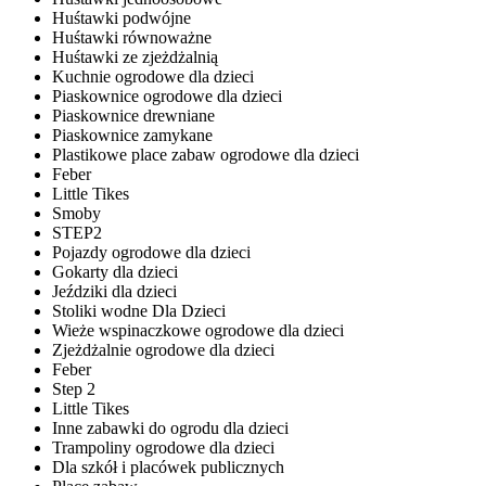
Huśtawki podwójne
Huśtawki równoważne
Huśtawki ze zjeżdżalnią
Kuchnie ogrodowe dla dzieci
Piaskownice ogrodowe dla dzieci
Piaskownice drewniane
Piaskownice zamykane
Plastikowe place zabaw ogrodowe dla dzieci
Feber
Little Tikes
Smoby
STEP2
Pojazdy ogrodowe dla dzieci
Gokarty dla dzieci
Jeździki dla dzieci
Stoliki wodne Dla Dzieci
Wieże wspinaczkowe ogrodowe dla dzieci
Zjeżdżalnie ogrodowe dla dzieci
Feber
Step 2
Little Tikes
Inne zabawki do ogrodu dla dzieci
Trampoliny ogrodowe dla dzieci
Dla szkół i placówek publicznych