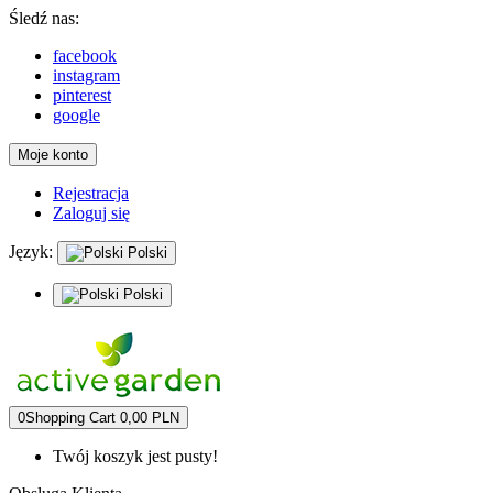
Śledź nas:
facebook
instagram
pinterest
google
Moje konto
Rejestracja
Zaloguj się
Język:
Polski
Polski
0
Shopping Cart
0,00 PLN
Twój koszyk jest pusty!