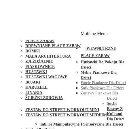
PLACE ZABAW Z PODWÓJNĄ HUŚTAWKĄ
PLACE ZABAW Z PIASKOWNICĄ
PLACE ZABAW Z DOMKIEM
PLACE ZABAW WSPINACZKOWE
PLACE ZABAW DOSTĘPNE W 48H
MODUŁY I AKCESORIA DO PLACÓW ZABAW
Mobilne Menu
PUBLICZNE
PLACE ZABAW
DREWNIANE PLACE ZABAW
WEWNĘTRZNE
DOMKI
PLACE ZABAW
MAŁA ARCHITEKTURA
ZJEŻDŻALNIE
Huśtawki Do Pokoju Dla
PIASKOWNICE
Dzieci
HUŚTAWKI
Meble Piankowe Dla
HUŚTAWKI WAGOWE
Dzieci
BUJAKI
Fotele Piankowe Dla Dzieci
KARUZELE
Sofy Piankowe Dla Dzieci
LINARIA
Zestawy Piankowe Dla
ŚCIEŻKI ZDROWIA
Dzieci
STREET WORKOUT
Suche
Baseny Z
ZESTAW DO STREET WORKOUT MINI
Kulkami
ZESTAW DO STREET WORKOUT MEDIUM
Dla Dzieci
KONTAKT
Tablice Manipulacyjne I Sensoryczne Dla Dzieci