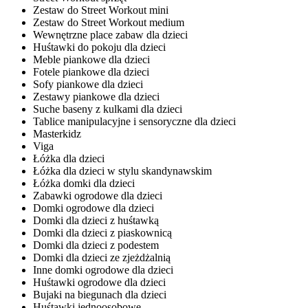
Zestaw do Street Workout mini
Zestaw do Street Workout medium
Wewnętrzne place zabaw dla dzieci
Huśtawki do pokoju dla dzieci
Meble piankowe dla dzieci
Fotele piankowe dla dzieci
Sofy piankowe dla dzieci
Zestawy piankowe dla dzieci
Suche baseny z kulkami dla dzieci
Tablice manipulacyjne i sensoryczne dla dzieci
Masterkidz
Viga
Łóżka dla dzieci
Łóżka dla dzieci w stylu skandynawskim
Łóżka domki dla dzieci
Zabawki ogrodowe dla dzieci
Domki ogrodowe dla dzieci
Domki dla dzieci z huśtawką
Domki dla dzieci z piaskownicą
Domki dla dzieci z podestem
Domki dla dzieci ze zjeżdżalnią
Inne domki ogrodowe dla dzieci
Huśtawki ogrodowe dla dzieci
Bujaki na biegunach dla dzieci
Huśtawki jednoosobowe