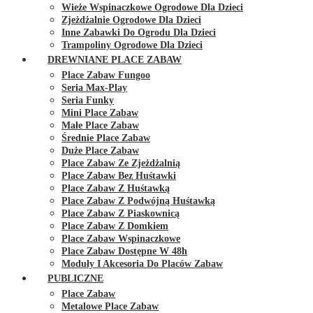
Wieże Wspinaczkowe Ogrodowe Dla Dzieci
Zjeżdżalnie Ogrodowe Dla Dzieci
Inne Zabawki Do Ogrodu Dla Dzieci
Trampoliny Ogrodowe Dla Dzieci
DREWNIANE PLACE ZABAW
Place Zabaw Fungoo
Seria Max-Play
Seria Funky
Mini Place Zabaw
Małe Place Zabaw
Średnie Place Zabaw
Duże Place Zabaw
Place Zabaw Ze Zjeżdżalnią
Place Zabaw Bez Huśtawki
Place Zabaw Z Huśtawką
Place Zabaw Z Podwójną Huśtawką
Place Zabaw Z Piaskownicą
Place Zabaw Z Domkiem
Place Zabaw Wspinaczkowe
Place Zabaw Dostępne W 48h
Moduły I Akcesoria Do Placów Zabaw
PUBLICZNE
Place Zabaw
Metalowe Place Zabaw