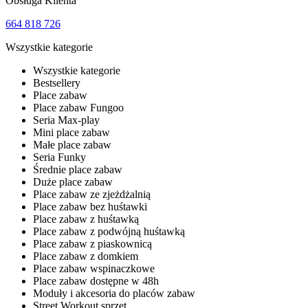
Obsługa Klienta
664 818 726
Wszystkie kategorie
Wszystkie kategorie
Bestsellery
Place zabaw
Place zabaw Fungoo
Seria Max-play
Mini place zabaw
Małe place zabaw
Seria Funky
Średnie place zabaw
Duże place zabaw
Place zabaw ze zjeżdżalnią
Place zabaw bez huśtawki
Place zabaw z huśtawką
Place zabaw z podwójną huśtawką
Place zabaw z piaskownicą
Place zabaw z domkiem
Place zabaw wspinaczkowe
Place zabaw dostępne w 48h
Moduły i akcesoria do placów zabaw
Street Workout sprzęt