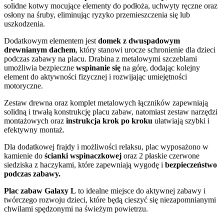
solidne kotwy mocujące elementy do podłoża, uchwyty ręczne oraz
osłony na śruby, eliminując ryzyko przemieszczenia się lub
uszkodzenia.
Dodatkowym elementem jest
domek z dwuspadowym
drewnianym dachem
, który stanowi urocze schronienie dla dzieci
podczas zabawy na placu. Drabina z metalowymi szczeblami
umożliwia bezpieczne
wspinanie się
na górę, dodając kolejny
element do aktywności fizycznej i rozwijając umiejętności
motoryczne.
Zestaw drewna oraz komplet metalowych łączników zapewniają
solidną i trwałą konstrukcję placu zabaw, natomiast zestaw narzędzi
montażowych oraz
instrukcja krok po kroku
ułatwiają szybki i
efektywny montaż.
Dla dodatkowej frajdy i możliwości relaksu, plac wyposażono w
kamienie do
ścianki wspinaczkowej
oraz 2 płaskie czerwone
siedziska z haczykami, które zapewniają wygodę i
bezpieczeństwo
podczas zabawy.
Plac zabaw Galaxy L
to idealne miejsce do aktywnej zabawy i
twórczego rozwoju dzieci, które będą cieszyć się niezapomnianymi
chwilami spędzonymi na świeżym powietrzu.