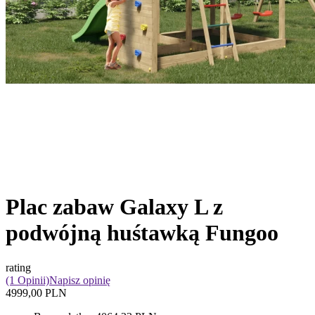
Plac zabaw Galaxy L z
podwójną huśtawką Fungoo
rating
(1 Opinii)
Napisz opinię
4999,00 PLN