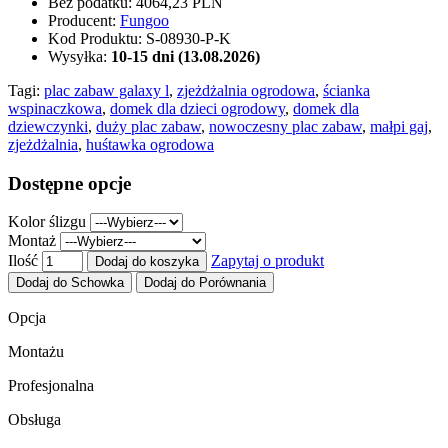
Bez podatku:
4064,23 PLN
Producent:
Fungoo
Kod Produktu:
S-08930-P-K
Wysyłka:
10-15 dni (13.08.2026)
Tagi:
plac zabaw galaxy l
,
zjeżdżalnia ogrodowa
,
ścianka
wspinaczkowa
,
domek dla dzieci ogrodowy
,
domek dla
dziewczynki
,
duży plac zabaw
,
nowoczesny plac zabaw
,
małpi gaj
,
zjeżdżalnia
,
huśtawka ogrodowa
Dostępne opcje
Kolor ślizgu
Montaż
Ilość
Zapytaj o produkt
Dodaj do koszyka
Dodaj do Schowka
Dodaj do Porównania
Opcja
Montażu
Profesjonalna
Obsługa