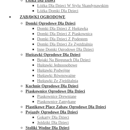
Łóżka Dla Dzieci
Łóżka Dla Dzieci W Stylu Skandynawskim
Łóżka Domki Dla Dzieci
ZABAWKI OGRODOWE
Domki Ogrodowe Dla Dzieci
Domki Dla Dzieci Z Huśtawką
Domki Dla Dzieci Z Piaskownicą
Domki Dla Dzieci Z Podestem
Domki Dla Dzieci Ze Zjeżdżalnią
Inne Domki Ogrodowe Dla Dzieci
Huśtawki Ogrodowe Dla Dzieci
Bujaki Na Biegunach Dla Dzieci
Huśtawki Jednoosobowe
Huśtawki Podwójne
Huśtawki Równoważne
Huśtawki Ze Zjeżdżalnią
Kuchnie Ogrodowe Dla Dzieci
Piaskownice Ogrodowe Dla Dzieci
Piaskownice Drewniane
Piaskownice Zamykane
Plastikowe Place Zabaw Ogrodowe Dla Dzieci
Pojazdy Ogrodowe Dla Dzieci
Gokarty Dla Dzieci
Jeździki Dla Dzieci
Stoliki Wodne Dla Dzieci