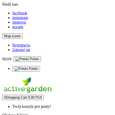
Śledź nas:
facebook
instagram
pinterest
google
Moje konto
Rejestracja
Zaloguj się
Język:
Polski
Polski
0
Shopping Cart
0,00 PLN
Twój koszyk jest pusty!