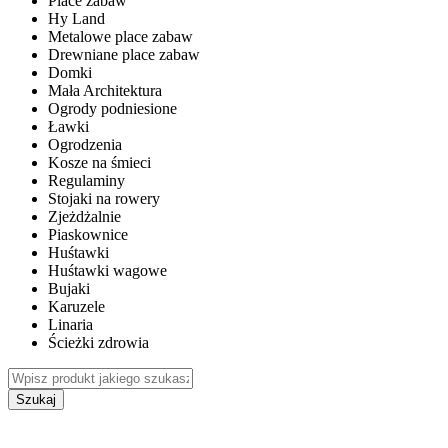
Place zabaw
Hy Land
Metalowe place zabaw
Drewniane place zabaw
Domki
Mała Architektura
Ogrody podniesione
Ławki
Ogrodzenia
Kosze na śmieci
Regulaminy
Stojaki na rowery
Zjeżdżalnie
Piaskownice
Huśtawki
Huśtawki wagowe
Bujaki
Karuzele
Linaria
Ścieżki zdrowia
Szukaj
WEWNĘTRZNE PLACE ZABAW