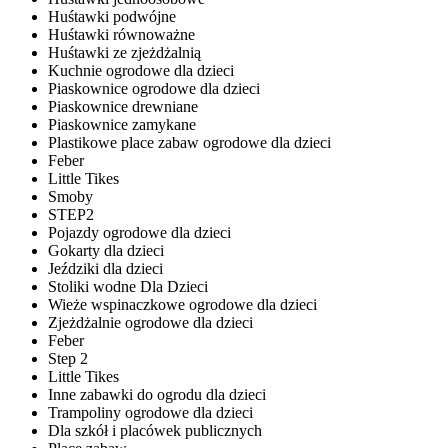
Huśtawki podwójne
Huśtawki równoważne
Huśtawki ze zjeżdżalnią
Kuchnie ogrodowe dla dzieci
Piaskownice ogrodowe dla dzieci
Piaskownice drewniane
Piaskownice zamykane
Plastikowe place zabaw ogrodowe dla dzieci
Feber
Little Tikes
Smoby
STEP2
Pojazdy ogrodowe dla dzieci
Gokarty dla dzieci
Jeździki dla dzieci
Stoliki wodne Dla Dzieci
Wieże wspinaczkowe ogrodowe dla dzieci
Zjeżdżalnie ogrodowe dla dzieci
Feber
Step 2
Little Tikes
Inne zabawki do ogrodu dla dzieci
Trampoliny ogrodowe dla dzieci
Dla szkół i placówek publicznych