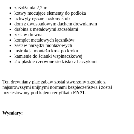
zjeżdżalnia 2,2 m
kotwy mocujące elementy do podłoża
uchwyty ręczne i osłony śrub
dom z dwuspadowym dachem drewnianym
drabina z metalowymi szczeblami
zestaw drewna
komplet metalowych łączników
zestaw narzędzi montażowych
instrukcja montażu krok po kroku
kamienie do ścianki wspinaczkowej
2 x płaskie czerwone siedzisko z haczykami
Ten drewniany plac zabaw został stworzony zgodnie z
najsurowszymi unijnymi normami bezpieczeństwa i został
przetestowany pod kątem certyfikatu
EN71
.
Wymiary: