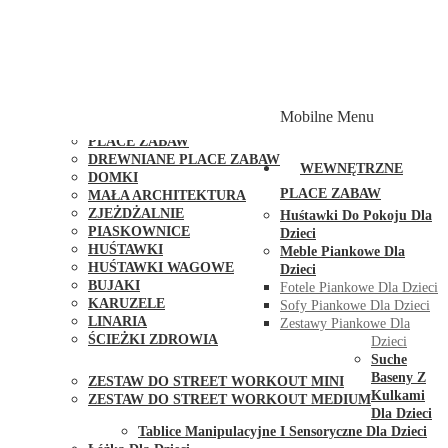
PLACE ZABAW Z PODWÓJNĄ HUŚTAWKĄ
PLACE ZABAW Z PIASKOWNICĄ
PLACE ZABAW Z DOMKIEM
PLACE ZABAW WSPINACZKOWE
PLACE ZABAW DOSTĘPNE W 48H
MODUŁY I AKCESORIA DO PLACÓW ZABAW
Mobilne Menu
PUBLICZNE
PLACE ZABAW
DREWNIANE PLACE ZABAW
WEWNĘTRZNE
DOMKI
PLACE ZABAW
MAŁA ARCHITEKTURA
ZJEŻDŻALNIE
Huśtawki Do Pokoju Dla
PIASKOWNICE
Dzieci
HUŚTAWKI
Meble Piankowe Dla
HUŚTAWKI WAGOWE
Dzieci
BUJAKI
Fotele Piankowe Dla Dzieci
KARUZELE
Sofy Piankowe Dla Dzieci
LINARIA
Zestawy Piankowe Dla
ŚCIEŻKI ZDROWIA
Dzieci
STREET WORKOUT
Suche
Baseny Z
ZESTAW DO STREET WORKOUT MINI
Kulkami
ZESTAW DO STREET WORKOUT MEDIUM
Dla Dzieci
KONTAKT
Tablice Manipulacyjne I Sensoryczne Dla Dzieci