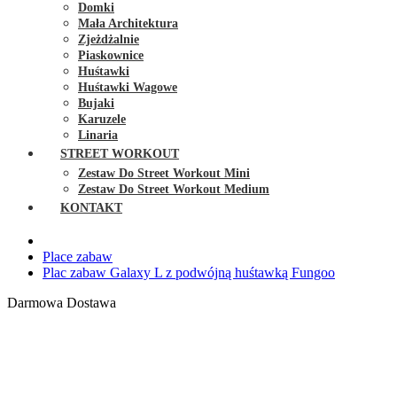
Domki
Mała Architektura
Zjeżdżalnie
Piaskownice
Huśtawki
Huśtawki Wagowe
Bujaki
Karuzele
Linaria
STREET WORKOUT
Zestaw Do Street Workout Mini
Zestaw Do Street Workout Medium
KONTAKT
Place zabaw
Plac zabaw Galaxy L z podwójną huśtawką Fungoo
Darmowa Dostawa