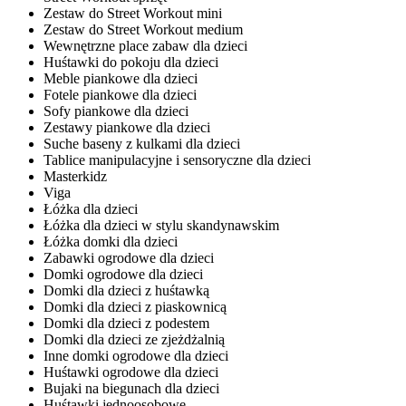
Zestaw do Street Workout mini
Zestaw do Street Workout medium
Wewnętrzne place zabaw dla dzieci
Huśtawki do pokoju dla dzieci
Meble piankowe dla dzieci
Fotele piankowe dla dzieci
Sofy piankowe dla dzieci
Zestawy piankowe dla dzieci
Suche baseny z kulkami dla dzieci
Tablice manipulacyjne i sensoryczne dla dzieci
Masterkidz
Viga
Łóżka dla dzieci
Łóżka dla dzieci w stylu skandynawskim
Łóżka domki dla dzieci
Zabawki ogrodowe dla dzieci
Domki ogrodowe dla dzieci
Domki dla dzieci z huśtawką
Domki dla dzieci z piaskownicą
Domki dla dzieci z podestem
Domki dla dzieci ze zjeżdżalnią
Inne domki ogrodowe dla dzieci
Huśtawki ogrodowe dla dzieci
Bujaki na biegunach dla dzieci
Huśtawki jednoosobowe