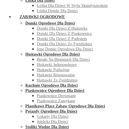
Łóżka Dla Dzieci
Łóżka Dla Dzieci W Stylu Skandynawskim
Łóżka Domki Dla Dzieci
ZABAWKI OGRODOWE
Domki Ogrodowe Dla Dzieci
Domki Dla Dzieci Z Huśtawką
Domki Dla Dzieci Z Piaskownicą
Domki Dla Dzieci Z Podestem
Domki Dla Dzieci Ze Zjeżdżalnią
Inne Domki Ogrodowe Dla Dzieci
Huśtawki Ogrodowe Dla Dzieci
Bujaki Na Biegunach Dla Dzieci
Huśtawki Jednoosobowe
Huśtawki Podwójne
Huśtawki Równoważne
Huśtawki Ze Zjeżdżalnią
Kuchnie Ogrodowe Dla Dzieci
Piaskownice Ogrodowe Dla Dzieci
Piaskownice Drewniane
Piaskownice Zamykane
Plastikowe Place Zabaw Ogrodowe Dla Dzieci
Pojazdy Ogrodowe Dla Dzieci
Gokarty Dla Dzieci
Jeździki Dla Dzieci
Stoliki Wodne Dla Dzieci