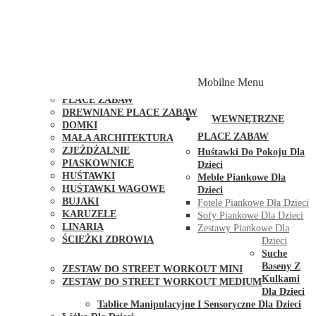
PLACE ZABAW Z PODWÓJNĄ HUŚTAWKĄ
PLACE ZABAW Z PIASKOWNICĄ
PLACE ZABAW Z DOMKIEM
PLACE ZABAW WSPINACZKOWE
PLACE ZABAW DOSTĘPNE W 48H
MODUŁY I AKCESORIA DO PLACÓW ZABAW
Mobilne Menu
PUBLICZNE
PLACE ZABAW
DREWNIANE PLACE ZABAW
WEWNĘTRZNE
DOMKI
PLACE ZABAW
MAŁA ARCHITEKTURA
ZJEŻDŻALNIE
Huśtawki Do Pokoju Dla
PIASKOWNICE
Dzieci
HUŚTAWKI
Meble Piankowe Dla
HUŚTAWKI WAGOWE
Dzieci
BUJAKI
Fotele Piankowe Dla Dzieci
KARUZELE
Sofy Piankowe Dla Dzieci
LINARIA
Zestawy Piankowe Dla
ŚCIEŻKI ZDROWIA
Dzieci
STREET WORKOUT
Suche
Baseny Z
ZESTAW DO STREET WORKOUT MINI
Kulkami
ZESTAW DO STREET WORKOUT MEDIUM
Dla Dzieci
KONTAKT
Tablice Manipulacyjne I Sensoryczne Dla Dzieci