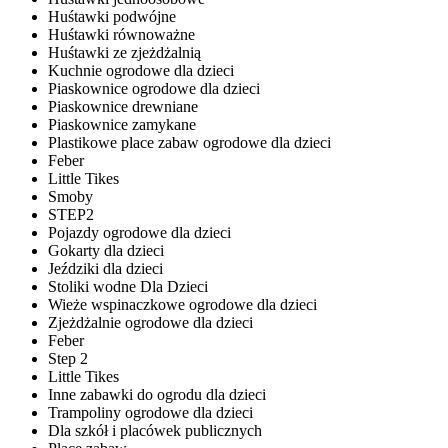
Huśtawki podwójne
Huśtawki równoważne
Huśtawki ze zjeżdżalnią
Kuchnie ogrodowe dla dzieci
Piaskownice ogrodowe dla dzieci
Piaskownice drewniane
Piaskownice zamykane
Plastikowe place zabaw ogrodowe dla dzieci
Feber
Little Tikes
Smoby
STEP2
Pojazdy ogrodowe dla dzieci
Gokarty dla dzieci
Jeździki dla dzieci
Stoliki wodne Dla Dzieci
Wieże wspinaczkowe ogrodowe dla dzieci
Zjeżdżalnie ogrodowe dla dzieci
Feber
Step 2
Little Tikes
Inne zabawki do ogrodu dla dzieci
Trampoliny ogrodowe dla dzieci
Dla szkół i placówek publicznych