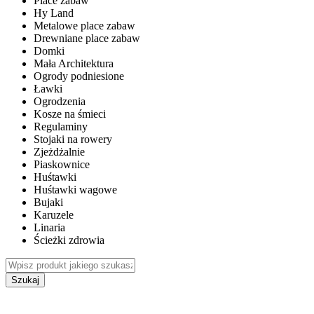
Place zabaw
Hy Land
Metalowe place zabaw
Drewniane place zabaw
Domki
Mała Architektura
Ogrody podniesione
Ławki
Ogrodzenia
Kosze na śmieci
Regulaminy
Stojaki na rowery
Zjeżdżalnie
Piaskownice
Huśtawki
Huśtawki wagowe
Bujaki
Karuzele
Linaria
Ścieżki zdrowia
Szukaj
WEWNĘTRZNE PLACE ZABAW