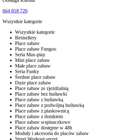
Obsługa Klienta
664 818 726
Wszystkie kategorie
Wszystkie kategorie
Bestsellery
Place zabaw
Place zabaw Fungoo
Seria Max-play
Mini place zabaw
Małe place zabaw
Seria Funky
Średnie place zabaw
Duże place zabaw
Place zabaw ze zjeżdżalnią
Place zabaw bez huśtawki
Place zabaw z huśtawką
Place zabaw z podwójną huśtawką
Place zabaw z piaskownicą
Place zabaw z domkiem
Place zabaw wspinaczkowe
Place zabaw dostępne w 48h
Moduły i akcesoria do placów zabaw
Street Workout sprzęt