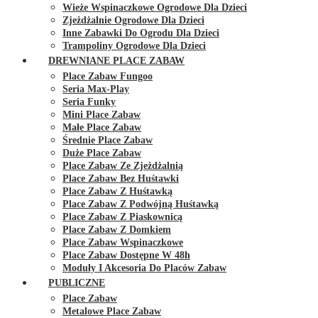
Wieże Wspinaczkowe Ogrodowe Dla Dzieci
Zjeżdżalnie Ogrodowe Dla Dzieci
Inne Zabawki Do Ogrodu Dla Dzieci
Trampoliny Ogrodowe Dla Dzieci
DREWNIANE PLACE ZABAW
Place Zabaw Fungoo
Seria Max-Play
Seria Funky
Mini Place Zabaw
Małe Place Zabaw
Średnie Place Zabaw
Duże Place Zabaw
Place Zabaw Ze Zjeżdżalnią
Place Zabaw Bez Huśtawki
Place Zabaw Z Huśtawką
Place Zabaw Z Podwójną Huśtawką
Place Zabaw Z Piaskownicą
Place Zabaw Z Domkiem
Place Zabaw Wspinaczkowe
Place Zabaw Dostępne W 48h
Moduły I Akcesoria Do Placów Zabaw
PUBLICZNE
Place Zabaw
Metalowe Place Zabaw