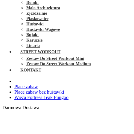
Domki
Mała Architektura
Zjeżdżalnie
Piaskownice
Huśtawki
Huśtawki Wagowe
Bujaki
Karuzele
Linaria
STREET WORKOUT
Zestaw Do Street Workout Mini
Zestaw Do Street Workout Medium
KONTAKT
Place zabaw
Place zabaw bez huśtawki
Wieża Fortress Teak Fungoo
Darmowa Dostawa