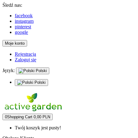
Śledź nas:
facebook
instagram
pinterest
google
Moje konto
Rejestracja
Zaloguj się
Język:
Polski
Polski
0
Shopping Cart
0,00 PLN
Twój koszyk jest pusty!