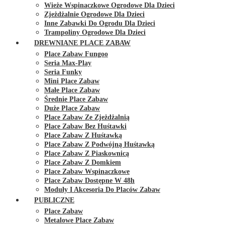
Wieże Wspinaczkowe Ogrodowe Dla Dzieci
Zjeżdżalnie Ogrodowe Dla Dzieci
Inne Zabawki Do Ogrodu Dla Dzieci
Trampoliny Ogrodowe Dla Dzieci
DREWNIANE PLACE ZABAW
Place Zabaw Fungoo
Seria Max-Play
Seria Funky
Mini Place Zabaw
Małe Place Zabaw
Średnie Place Zabaw
Duże Place Zabaw
Place Zabaw Ze Zjeżdżalnią
Place Zabaw Bez Huśtawki
Place Zabaw Z Huśtawką
Place Zabaw Z Podwójną Huśtawką
Place Zabaw Z Piaskownicą
Place Zabaw Z Domkiem
Place Zabaw Wspinaczkowe
Place Zabaw Dostępne W 48h
Moduły I Akcesoria Do Placów Zabaw
PUBLICZNE
Place Zabaw
Metalowe Place Zabaw