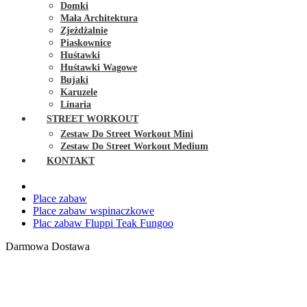
Domki
Mała Architektura
Zjeżdżalnie
Piaskownice
Huśtawki
Huśtawki Wagowe
Bujaki
Karuzele
Linaria
STREET WORKOUT
Zestaw Do Street Workout Mini
Zestaw Do Street Workout Medium
KONTAKT
Place zabaw
Place zabaw wspinaczkowe
Plac zabaw Fluppi Teak Fungoo
Darmowa Dostawa