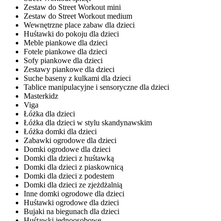
Zestaw do Street Workout mini
Zestaw do Street Workout medium
Wewnętrzne place zabaw dla dzieci
Huśtawki do pokoju dla dzieci
Meble piankowe dla dzieci
Fotele piankowe dla dzieci
Sofy piankowe dla dzieci
Zestawy piankowe dla dzieci
Suche baseny z kulkami dla dzieci
Tablice manipulacyjne i sensoryczne dla dzieci
Masterkidz
Viga
Łóżka dla dzieci
Łóżka dla dzieci w stylu skandynawskim
Łóżka domki dla dzieci
Zabawki ogrodowe dla dzieci
Domki ogrodowe dla dzieci
Domki dla dzieci z huśtawką
Domki dla dzieci z piaskownicą
Domki dla dzieci z podestem
Domki dla dzieci ze zjeżdżalnią
Inne domki ogrodowe dla dzieci
Huśtawki ogrodowe dla dzieci
Bujaki na biegunach dla dzieci
Huśtawki jednoosobowe