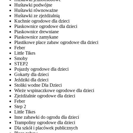
Huśtawki podwójne
Huśtawki równoważne
Huśtawki ze zjeżdżalnią
Kuchnie ogrodowe dla dzieci
Piaskownice ogrodowe dla dzieci
Piaskownice drewniane
Piaskownice zamykane
Plastikowe place zabaw ogrodowe dla dzieci
Feber
Little Tikes
Smoby
STEP2
Pojazdy ogrodowe dla dzieci
Gokarty dla dzieci
Jeździki dla dzieci
Stoliki wodne Dla Dzieci
Wieże wspinaczkowe ogrodowe dla dzieci
Zjeżdżalnie ogrodowe dla dzieci
Feber
Step 2
Little Tikes
Inne zabawki do ogrodu dla dzieci
Trampoliny ogrodowe dla dzieci
Dla szkół i placówek publicznych