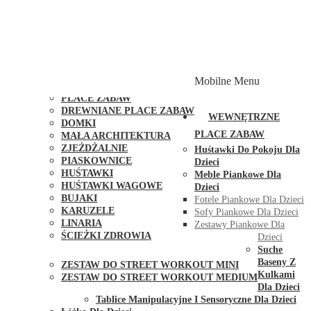
PLACE ZABAW Z PODWÓJNĄ HUŚTAWKĄ
PLACE ZABAW Z PIASKOWNICĄ
PLACE ZABAW Z DOMKIEM
PLACE ZABAW WSPINACZKOWE
PLACE ZABAW DOSTĘPNE W 48H
MODUŁY I AKCESORIA DO PLACÓW ZABAW
Mobilne Menu
PUBLICZNE
PLACE ZABAW
DREWNIANE PLACE ZABAW
WEWNĘTRZNE
DOMKI
PLACE ZABAW
MAŁA ARCHITEKTURA
ZJEŻDŻALNIE
Huśtawki Do Pokoju Dla
PIASKOWNICE
Dzieci
HUŚTAWKI
Meble Piankowe Dla
HUŚTAWKI WAGOWE
Dzieci
BUJAKI
Fotele Piankowe Dla Dzieci
KARUZELE
Sofy Piankowe Dla Dzieci
LINARIA
Zestawy Piankowe Dla
ŚCIEŻKI ZDROWIA
Dzieci
STREET WORKOUT
Suche
Baseny Z
ZESTAW DO STREET WORKOUT MINI
Kulkami
ZESTAW DO STREET WORKOUT MEDIUM
Dla Dzieci
KONTAKT
Tablice Manipulacyjne I Sensoryczne Dla Dzieci