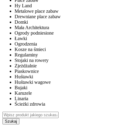
Place zabaw
Hy Land
Metalowe place zabaw
Drewniane place zabaw
Domki
Mała Architektura
Ogrody podniesione
Ławki
Ogrodzenia
Kosze na śmieci
Regulaminy
Stojaki na rowery
Zjeżdżalnie
Piaskownice
Huśtawki
Huśtawki wagowe
Bujaki
Karuzele
Linaria
Ścieżki zdrowia
Szukaj
WEWNĘTRZNE PLACE ZABAW