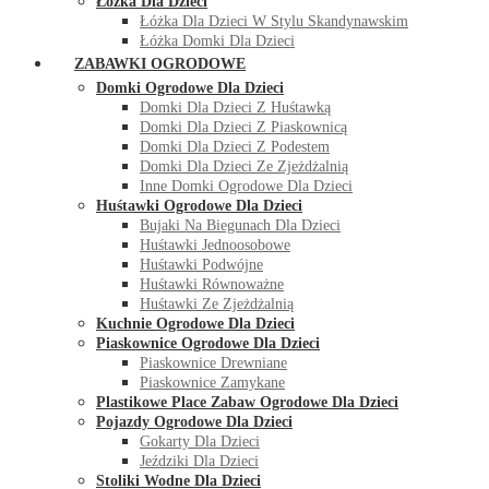
Łóżka Dla Dzieci
Łóżka Dla Dzieci W Stylu Skandynawskim
Łóżka Domki Dla Dzieci
ZABAWKI OGRODOWE
Domki Ogrodowe Dla Dzieci
Domki Dla Dzieci Z Huśtawką
Domki Dla Dzieci Z Piaskownicą
Domki Dla Dzieci Z Podestem
Domki Dla Dzieci Ze Zjeżdżalnią
Inne Domki Ogrodowe Dla Dzieci
Huśtawki Ogrodowe Dla Dzieci
Bujaki Na Biegunach Dla Dzieci
Huśtawki Jednoosobowe
Huśtawki Podwójne
Huśtawki Równoważne
Huśtawki Ze Zjeżdżalnią
Kuchnie Ogrodowe Dla Dzieci
Piaskownice Ogrodowe Dla Dzieci
Piaskownice Drewniane
Piaskownice Zamykane
Plastikowe Place Zabaw Ogrodowe Dla Dzieci
Pojazdy Ogrodowe Dla Dzieci
Gokarty Dla Dzieci
Jeździki Dla Dzieci
Stoliki Wodne Dla Dzieci