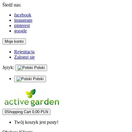
Śledź nas:
facebook
instagram
pinterest
google
Moje konto
Rejestracja
Zaloguj się
Język:
Polski
Polski
0
Shopping Cart
0,00 PLN
Twój koszyk jest pusty!