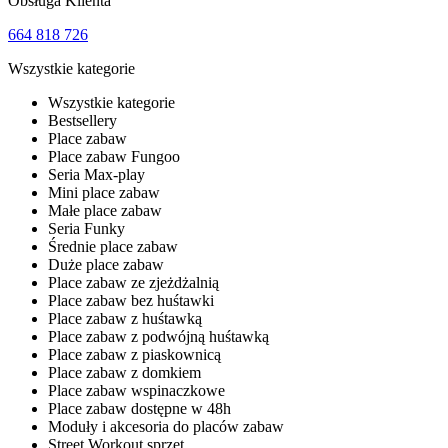
Obsługa Klienta
664 818 726
Wszystkie kategorie
Wszystkie kategorie
Bestsellery
Place zabaw
Place zabaw Fungoo
Seria Max-play
Mini place zabaw
Małe place zabaw
Seria Funky
Średnie place zabaw
Duże place zabaw
Place zabaw ze zjeżdżalnią
Place zabaw bez huśtawki
Place zabaw z huśtawką
Place zabaw z podwójną huśtawką
Place zabaw z piaskownicą
Place zabaw z domkiem
Place zabaw wspinaczkowe
Place zabaw dostępne w 48h
Moduły i akcesoria do placów zabaw
Street Workout sprzęt