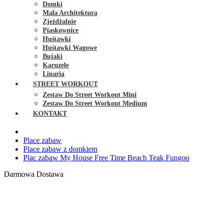
Domki
Mała Architektura
Zjeżdżalnie
Piaskownice
Huśtawki
Huśtawki Wagowe
Bujaki
Karuzele
Linaria
STREET WORKOUT
Zestaw Do Street Workout Mini
Zestaw Do Street Workout Medium
KONTAKT
Place zabaw
Place zabaw z domkiem
Plac zabaw My House Free Time Beach Teak Fungoo
Darmowa Dostawa