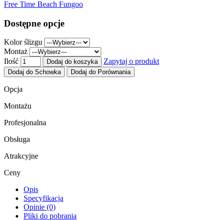
Free Time Beach Fungoo
Dostępne opcje
Kolor ślizgu
Montaż
Ilość
Zapytaj o produkt
Dodaj do koszyka
Dodaj do Schowka
Dodaj do Porównania
Opcja
Montażu
Profesjonalna
Obsługa
Atrakcyjne
Ceny
Opis
Specyfikacja
Opinie (0)
Pliki do pobrania