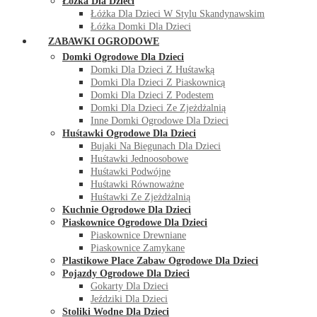
Łóżka Dla Dzieci
Łóżka Dla Dzieci W Stylu Skandynawskim
Łóżka Domki Dla Dzieci
ZABAWKI OGRODOWE
Domki Ogrodowe Dla Dzieci
Domki Dla Dzieci Z Huśtawką
Domki Dla Dzieci Z Piaskownicą
Domki Dla Dzieci Z Podestem
Domki Dla Dzieci Ze Zjeżdżalnią
Inne Domki Ogrodowe Dla Dzieci
Huśtawki Ogrodowe Dla Dzieci
Bujaki Na Biegunach Dla Dzieci
Huśtawki Jednoosobowe
Huśtawki Podwójne
Huśtawki Równoważne
Huśtawki Ze Zjeżdżalnią
Kuchnie Ogrodowe Dla Dzieci
Piaskownice Ogrodowe Dla Dzieci
Piaskownice Drewniane
Piaskownice Zamykane
Plastikowe Place Zabaw Ogrodowe Dla Dzieci
Pojazdy Ogrodowe Dla Dzieci
Gokarty Dla Dzieci
Jeździki Dla Dzieci
Stoliki Wodne Dla Dzieci