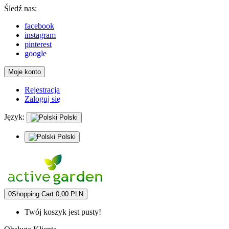
Śledź nas:
facebook
instagram
pinterest
google
Moje konto
Rejestracja
Zaloguj się
Język:
Polski
Polski
0
Shopping Cart
0,00 PLN
Twój koszyk jest pusty!