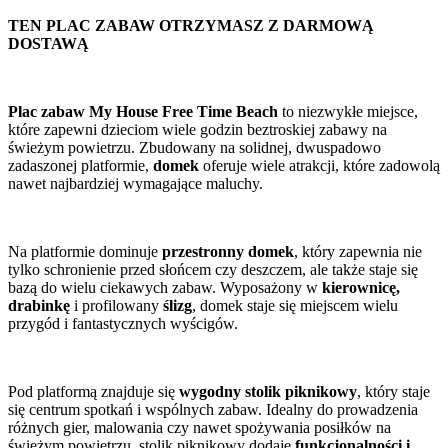
TEN PLAC ZABAW OTRZYMASZ Z DARMOWĄ
DOSTAWĄ
Plac zabaw My House Free Time Beach
to niezwykłe miejsce,
które zapewni dzieciom wiele godzin beztroskiej zabawy na
świeżym powietrzu. Zbudowany na solidnej, dwuspadowo
zadaszonej platformie,
domek
oferuje wiele atrakcji, które zadowolą
nawet najbardziej wymagające maluchy.
Na platformie dominuje
przestronny domek
, który zapewnia nie
tylko schronienie przed słońcem czy deszczem, ale także staje się
bazą do wielu ciekawych zabaw. Wyposażony w
kierownicę,
drabinkę
i profilowany
ślizg
, domek staje się miejscem wielu
przygód i fantastycznych wyścigów.
Pod platformą znajduje się
wygodny stolik piknikowy
, który staje
się centrum spotkań i wspólnych zabaw. Idealny do prowadzenia
różnych gier, malowania czy nawet spożywania posiłków na
świeżym powietrzu, stolik piknikowy dodaje
funkcjonalności i