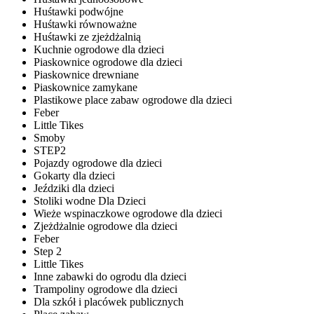
Huśtawki podwójne
Huśtawki równoważne
Huśtawki ze zjeżdżalnią
Kuchnie ogrodowe dla dzieci
Piaskownice ogrodowe dla dzieci
Piaskownice drewniane
Piaskownice zamykane
Plastikowe place zabaw ogrodowe dla dzieci
Feber
Little Tikes
Smoby
STEP2
Pojazdy ogrodowe dla dzieci
Gokarty dla dzieci
Jeździki dla dzieci
Stoliki wodne Dla Dzieci
Wieże wspinaczkowe ogrodowe dla dzieci
Zjeżdżalnie ogrodowe dla dzieci
Feber
Step 2
Little Tikes
Inne zabawki do ogrodu dla dzieci
Trampoliny ogrodowe dla dzieci
Dla szkół i placówek publicznych