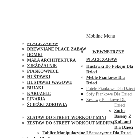
PLACE ZABAW Z PODWÓJNĄ HUŚTAWKĄ
PLACE ZABAW Z PIASKOWNICĄ
PLACE ZABAW Z DOMKIEM
PLACE ZABAW WSPINACZKOWE
PLACE ZABAW DOSTĘPNE W 48H
MODUŁY I AKCESORIA DO PLACÓW ZABAW
Mobilne Menu
PUBLICZNE
PLACE ZABAW
DREWNIANE PLACE ZABAW
WEWNĘTRZNE
DOMKI
PLACE ZABAW
MAŁA ARCHITEKTURA
ZJEŻDŻALNIE
Huśtawki Do Pokoju Dla
PIASKOWNICE
Dzieci
HUŚTAWKI
Meble Piankowe Dla
HUŚTAWKI WAGOWE
Dzieci
BUJAKI
Fotele Piankowe Dla Dzieci
KARUZELE
Sofy Piankowe Dla Dzieci
LINARIA
Zestawy Piankowe Dla
ŚCIEŻKI ZDROWIA
Dzieci
STREET WORKOUT
Suche
Baseny Z
ZESTAW DO STREET WORKOUT MINI
Kulkami
ZESTAW DO STREET WORKOUT MEDIUM
Dla Dzieci
KONTAKT
Tablice Manipulacyjne I Sensoryczne Dla Dzieci