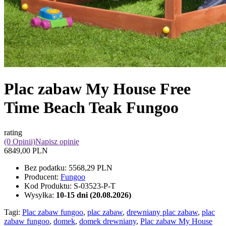
Plac zabaw My House Free
Time Beach Teak Fungoo
rating
(0 Opinii)
Napisz opinię
6849,00 PLN
Bez podatku:
5568,29 PLN
Producent:
Fungoo
Kod Produktu:
S-03523-P-T
Wysyłka:
10-15 dni (20.08.2026)
Tagi:
Plac zabaw fungoo
,
plac zabaw
,
drewniany plac zabaw
,
plac
zabaw fungoo
,
domek
,
domek drewniany
,
Plac zabaw My House