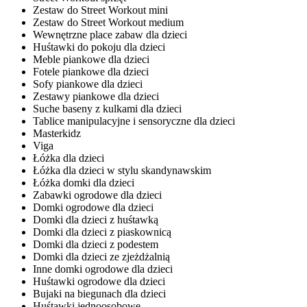
Zestaw do Street Workout mini
Zestaw do Street Workout medium
Wewnętrzne place zabaw dla dzieci
Huśtawki do pokoju dla dzieci
Meble piankowe dla dzieci
Fotele piankowe dla dzieci
Sofy piankowe dla dzieci
Zestawy piankowe dla dzieci
Suche baseny z kulkami dla dzieci
Tablice manipulacyjne i sensoryczne dla dzieci
Masterkidz
Viga
Łóżka dla dzieci
Łóżka dla dzieci w stylu skandynawskim
Łóżka domki dla dzieci
Zabawki ogrodowe dla dzieci
Domki ogrodowe dla dzieci
Domki dla dzieci z huśtawką
Domki dla dzieci z piaskownicą
Domki dla dzieci z podestem
Domki dla dzieci ze zjeżdżalnią
Inne domki ogrodowe dla dzieci
Huśtawki ogrodowe dla dzieci
Bujaki na biegunach dla dzieci
Huśtawki jednoosobowe