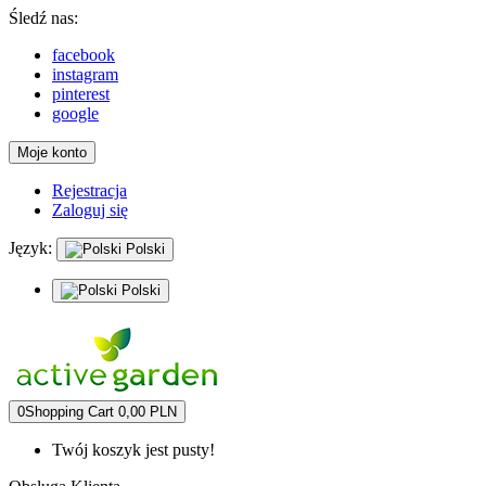
Śledź nas:
facebook
instagram
pinterest
google
Moje konto
Rejestracja
Zaloguj się
Język:
Polski
Polski
0
Shopping Cart
0,00 PLN
Twój koszyk jest pusty!