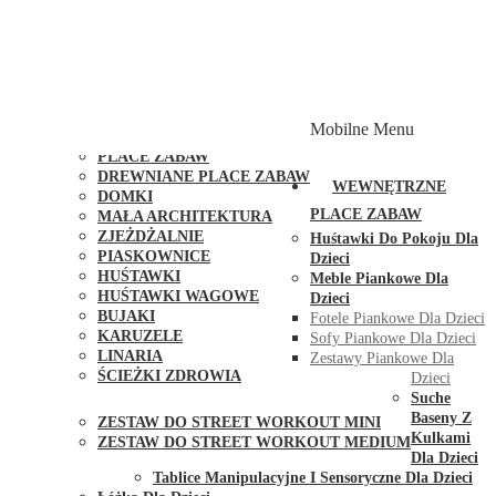
PLACE ZABAW Z PODWÓJNĄ HUŚTAWKĄ
PLACE ZABAW Z PIASKOWNICĄ
PLACE ZABAW Z DOMKIEM
PLACE ZABAW WSPINACZKOWE
PLACE ZABAW DOSTĘPNE W 48H
MODUŁY I AKCESORIA DO PLACÓW ZABAW
Mobilne Menu
PUBLICZNE
PLACE ZABAW
DREWNIANE PLACE ZABAW
WEWNĘTRZNE
DOMKI
PLACE ZABAW
MAŁA ARCHITEKTURA
ZJEŻDŻALNIE
Huśtawki Do Pokoju Dla
PIASKOWNICE
Dzieci
HUŚTAWKI
Meble Piankowe Dla
HUŚTAWKI WAGOWE
Dzieci
BUJAKI
Fotele Piankowe Dla Dzieci
KARUZELE
Sofy Piankowe Dla Dzieci
LINARIA
Zestawy Piankowe Dla
ŚCIEŻKI ZDROWIA
Dzieci
STREET WORKOUT
Suche
Baseny Z
ZESTAW DO STREET WORKOUT MINI
Kulkami
ZESTAW DO STREET WORKOUT MEDIUM
Dla Dzieci
KONTAKT
Tablice Manipulacyjne I Sensoryczne Dla Dzieci