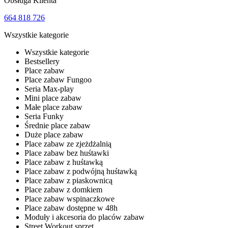
Obsługa Klienta
664 818 726
Wszystkie kategorie
Wszystkie kategorie
Bestsellery
Place zabaw
Place zabaw Fungoo
Seria Max-play
Mini place zabaw
Małe place zabaw
Seria Funky
Średnie place zabaw
Duże place zabaw
Place zabaw ze zjeżdżalnią
Place zabaw bez huśtawki
Place zabaw z huśtawką
Place zabaw z podwójną huśtawką
Place zabaw z piaskownicą
Place zabaw z domkiem
Place zabaw wspinaczkowe
Place zabaw dostępne w 48h
Moduły i akcesoria do placów zabaw
Street Workout sprzęt