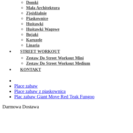
Domki
Mała Architektura
Zjeżdżalnie
Piaskownice
Huśtawki
Huśtawki Wagowe
Bujaki
Karuzele
Linaria
STREET WORKOUT
Zestaw Do Street Workout Mini
Zestaw Do Street Workout Medium
KONTAKT
Place zabaw
Place zabaw z piaskownicą
Plac zabaw Giant Move Red Teak Fungoo
Darmowa Dostawa