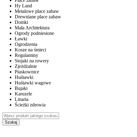
Place zabaw
Hy Land
Metalowe place zabaw
Drewniane place zabaw
Domki
Mała Architektura
Ogrody podniesione
Ławki
Ogrodzenia
Kosze na śmieci
Regulaminy
Stojaki na rowery
Zjeżdżalnie
Piaskownice
Huśtawki
Huśtawki wagowe
Bujaki
Karuzele
Linaria
Ścieżki zdrowia
Szukaj
WEWNĘTRZNE PLACE ZABAW