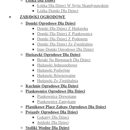
Łóżka Dla Dzieci
Łóżka Dla Dzieci W Stylu Skandynawskim
Łóżka Domki Dla Dzieci
ZABAWKI OGRODOWE
Domki Ogrodowe Dla Dzieci
Domki Dla Dzieci Z Huśtawką
Domki Dla Dzieci Z Piaskownicą
Domki Dla Dzieci Z Podestem
Domki Dla Dzieci Ze Zjeżdżalnią
Inne Domki Ogrodowe Dla Dzieci
Huśtawki Ogrodowe Dla Dzieci
Bujaki Na Biegunach Dla Dzieci
Huśtawki Jednoosobowe
Huśtawki Podwójne
Huśtawki Równoważne
Huśtawki Ze Zjeżdżalnią
Kuchnie Ogrodowe Dla Dzieci
Piaskownice Ogrodowe Dla Dzieci
Piaskownice Drewniane
Piaskownice Zamykane
Plastikowe Place Zabaw Ogrodowe Dla Dzieci
Pojazdy Ogrodowe Dla Dzieci
Gokarty Dla Dzieci
Jeździki Dla Dzieci
Stoliki Wodne Dla Dzieci