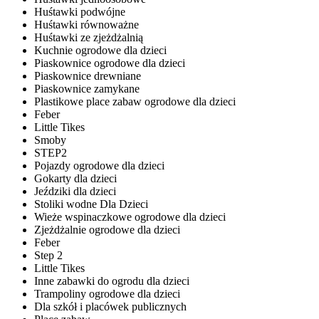
Huśtawki podwójne
Huśtawki równoważne
Huśtawki ze zjeżdżalnią
Kuchnie ogrodowe dla dzieci
Piaskownice ogrodowe dla dzieci
Piaskownice drewniane
Piaskownice zamykane
Plastikowe place zabaw ogrodowe dla dzieci
Feber
Little Tikes
Smoby
STEP2
Pojazdy ogrodowe dla dzieci
Gokarty dla dzieci
Jeździki dla dzieci
Stoliki wodne Dla Dzieci
Wieże wspinaczkowe ogrodowe dla dzieci
Zjeżdżalnie ogrodowe dla dzieci
Feber
Step 2
Little Tikes
Inne zabawki do ogrodu dla dzieci
Trampoliny ogrodowe dla dzieci
Dla szkół i placówek publicznych