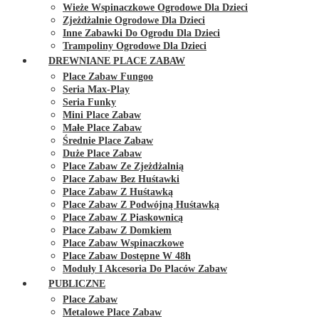
Wieże Wspinaczkowe Ogrodowe Dla Dzieci
Zjeżdżalnie Ogrodowe Dla Dzieci
Inne Zabawki Do Ogrodu Dla Dzieci
Trampoliny Ogrodowe Dla Dzieci
DREWNIANE PLACE ZABAW
Place Zabaw Fungoo
Seria Max-Play
Seria Funky
Mini Place Zabaw
Małe Place Zabaw
Średnie Place Zabaw
Duże Place Zabaw
Place Zabaw Ze Zjeżdżalnią
Place Zabaw Bez Huśtawki
Place Zabaw Z Huśtawką
Place Zabaw Z Podwójną Huśtawką
Place Zabaw Z Piaskownicą
Place Zabaw Z Domkiem
Place Zabaw Wspinaczkowe
Place Zabaw Dostępne W 48h
Moduły I Akcesoria Do Placów Zabaw
PUBLICZNE
Place Zabaw
Metalowe Place Zabaw